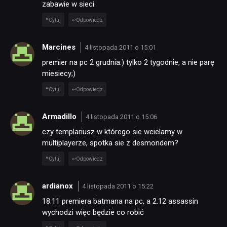
zabawie w sieci.
KULTURA
Cytuj
Odpowiedz
RETRO
Marcines
4 listopada 2011 o 15:01
premier na pc 2 grudnia:) tylko 2 tygodnie, a nie parę
miesiecy;)
TECHNOLOGIE
Cytuj
Odpowiedz
DYSKUSJE
Armadillo
4 listopada 2011 o 15:06
czy templariusz w którego sie wcielamy w
JUŻ GRALIŚMY
multiplayerze, spotka sie z desmondem?
Cytuj
Odpowiedz
SKLEP
ardianox
4 listopada 2011 o 15:22
18.11 premiera batmana na pc, a 2.12 assassin
wychodzi więc będzie co robić