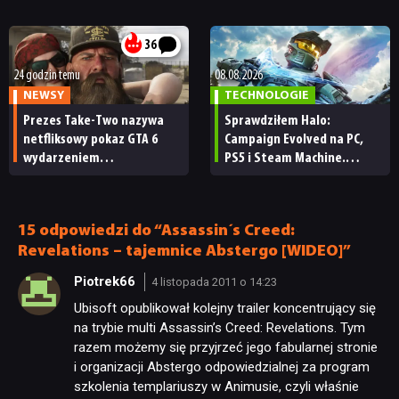
„Zrobili to, co należało
każdy fan
zrobić przy tak dużej
przerwie”
36
24 godzin temu
08.08.2026
NEWSY
TECHNOLOGIE
Prezes Take-Two nazywa
Sprawdziłem Halo:
netfliksowy pokaz GTA 6
Campaign Evolved na PC,
wydarzeniem
PS5 i Steam Machine.
obowiązkowym. Nawet
Wygląda świetnie,
nie wie, ilu Netflix
ale ma parę problemów
ma subskrybentów
[RECENZJA TECHNICZNA]
15 odpowiedzi do “Assassin´s Creed:
NEWSY
Revelations – tajemnice Abstergo [WIDEO]”
Piotrek66
4 listopada 2011 o 14:23
RECENZJE
Ubisoft opublikował kolejny trailer koncentrujący się
na trybie multi Assassin’s Creed: Revelations. Tym
razem możemy się przyjrzeć jego fabularnej stronie
PUBLICYSTYKA
i organizacji Abstergo odpowiedzialnej za program
szkolenia templariuszy w Animusie, czyli właśnie