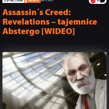
CD-ACTION
NEWSY
04.11.2011
15
Assassin´s Creed:
Revelations – tajemnice
Abstergo [WIDEO]