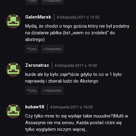
Cytuj
Odpowiedz
GalenMarek
4 listopada 2011 o 15:55
Myślę, że chodzi o tego gościa który nie był podatny
na działanie jabłka (list „wiem co zrobiłeś” do
abstrego)
Cytuj
Odpowiedz
Zeronatras
4 listopada 2011 o 16:02
kurde ale by było zaje*iście gdyby to co w 1 było
naprawdę i zbierali ludzi do Abstergo
Cytuj
Odpowiedz
kubaw98
4 listopada 2011 o 16:05
Czy tylko mnie to się wydaje takie nuuudne?|Multi w
Assasynie nie ma sensu…Każda postać różni się
tylko wyglądem niczym więcej…