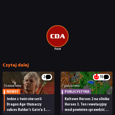
Fred
Czytaj dalej
2
15
56 minut temu
7 godzin temu
NEWSY
PUBLICYSTYKA
Jeden z twórców serii
Kultowe Heroes 2 na silniku
Dragon Age tłumaczy
Heroes 3. Ten rewelacyjny
sukces Baldur’s Gate’a 3.
mod powinien sprawdzić