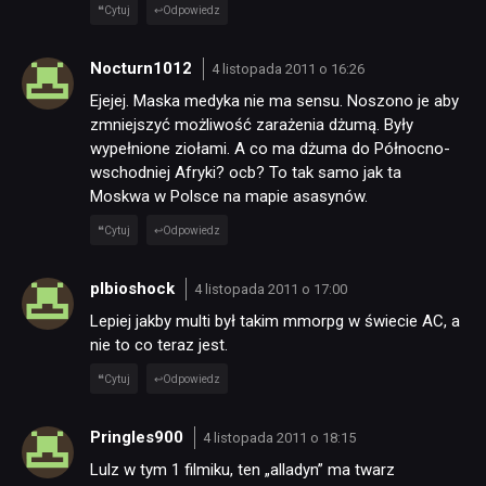
Cytuj
Odpowiedz
Nocturn1012
4 listopada 2011 o 16:26
Ejejej. Maska medyka nie ma sensu. Noszono je aby
zmniejszyć możliwość zarażenia dżumą. Były
wypełnione ziołami. A co ma dżuma do Północno-
wschodniej Afryki? ocb? To tak samo jak ta
Moskwa w Polsce na mapie asasynów.
Cytuj
Odpowiedz
plbioshock
4 listopada 2011 o 17:00
Lepiej jakby multi był takim mmorpg w świecie AC, a
nie to co teraz jest.
Cytuj
Odpowiedz
Pringles900
4 listopada 2011 o 18:15
Lulz w tym 1 filmiku, ten „alladyn” ma twarz