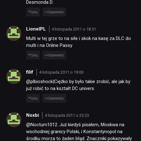
Desmonda D:
Cytuj
Odpowiedz
LionelPL
4 listopada 2011 o 18:51
Multi w tej grze to na siłe i skok na kasę za DLC do
multi i na Online Passy
Cytuj
Odpowiedz
filif
4 listopada 2011 o 19:00
@plbioshock|Ciężko by było takie zrobić, ale jak by
już robić to na kształt DC univers
Cytuj
Odpowiedz
Noxbi
4 listopada 2011 o 23:23
@Nocturn1012. Już kiedyś pisałem, Moskwa na
wschodniej granicy Polski, i Konstantynopol na
środku morza to żaden błąd. Znaczniki pokazywały