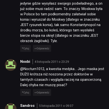
jedynie gdzie wysyłasz swojego podwładnego, a on
już sobie musi radzić sam. To znaczy. Moskwa była
w Polsce bo tam podkomendny załatwiał sobie
konia i wyruszał do Moskwy (dlatego w znaczniku
JEST rysunek konia), tak samo Konstantynopol na
środku morza, bo koleś, którego tam wysłałeś
bierze stopa na okręt (dlatego w znaczniku JEST
obrazek żaglówki). Tyle.
Cytuj
Odpowiedz
Noxbi
4 listopada 2011 o 23:29
@Nocturn1012, a kwestia medyka… Jego maska jest
DUŻO krótsza niż noszona przez doktorów w
tamtych czasach i wygląda raczej na opancerzoną.
Dalej chyba nie muszę pisać?
Cytuj
Odpowiedz
Sandros
5 listopada 2011 o 09:37