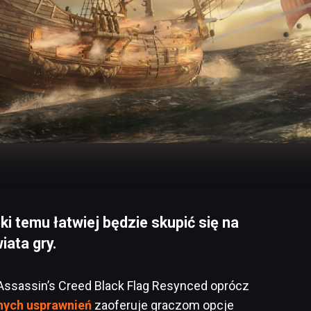
i temu łatwiej będzie skupić się na
iata gry.
 Assassin’s Creed Black Flag Resynced oprócz
nnych usprawnień
zaoferuje graczom opcje