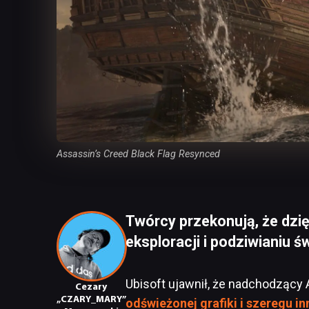
Assassin’s Creed Black Flag Resynced
Twórcy przekonują, że dzięk
eksploracji i podziwianiu św
Ubisoft ujawnił, że nadchodzący
Cezary
„CZARY_MARY”
odświeżonej grafiki i szeregu i