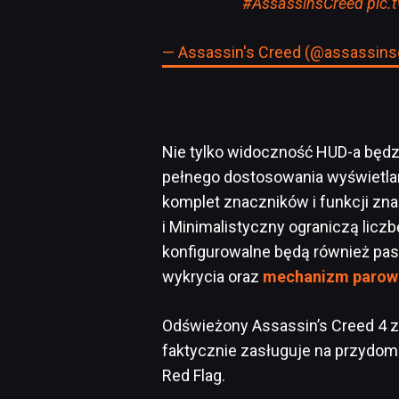
#AssassinsCreed
pic.
— Assassin's Creed (@assassin
Nie tylko widoczność HUD-a będz
pełnego dostosowania wyświetla
komplet znaczników i funkcji znan
i Minimalistyczny ograniczą liczb
konfigurowalne będą również pask
wykrycia oraz
mechanizm parow
Odświeżony Assassin’s Creed 4 za
faktycznie zasługuje na przydom
Red Flag.