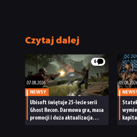
Czytaj dalej
6
07.08.2026
05.08.202
NEWSY
NEWS
Ubisoft świętuje 25-lecie serii
State
Ghost Recon. Darmowa gra, masa
wymien
promocji i duża aktualizacja
kapita
Wildlands
letni
kurs d