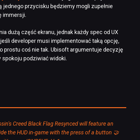
cą jednego przycisku będziemy mogli zupełnie
ę immersji.
nia dużą część ekranu, jednak każdy spec od UX
jeśli developer musi implementować taką opcję,
po prostu coś nie tak. Ubisoft argumentuje decyzję
i w spokoju podziwiać widoki.
ssin's Creed Black Flag Resynced will feature an
ide the HUD in-game with the press of a button 🤝