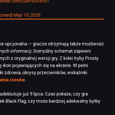
twitter.com/QNP5UFeVs1
screed)
May 19, 2026
ie opcjonalna — gracze otrzymają także możliwość
nych informacji. Domyślny schemat zapewni
ych z oryginalnej wersji gry. Z kolei tryby Prosty
ę ikon pojawiających się na ekranie. W pełni
i zdrowia, obrysy przeciwników, wskaźniki
ania ciosów
.
debiutuje już 9 lipca. Czas pokaże, czy gra
ek Black Flag, czy może bardziej adekwatny byłby