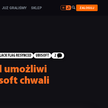

ZALOGUJ
JUŻ GRALIŚMY
SKLEP

BLACK FLAG RESYNCED
UBISOFT
2
d umożliwi
soft chwali