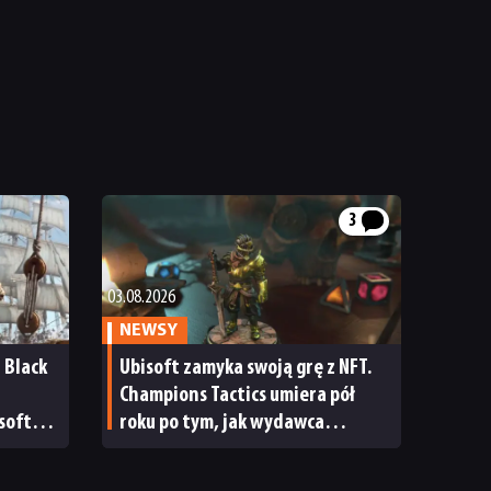
3
03.08.2026
NEWSY
d Black
Ubisoft zamyka swoją grę z NFT.
Champions Tactics umiera pół
soft
roku po tym, jak wydawca
oczątek
próbował je ratować dość
radykalną metodą