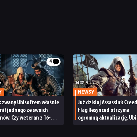
4
6
04.08.2026
Y
NEWSY
k zwany Ubisoftem właśnie
Już dzisiaj Assassin’s Cree
ił jednego ze swoich
Flag Resynced otrzyma
nów. Czy weteran z 16-
ogromną aktualizację. Ubi
m stażem wyznaczy nowy
obiecuje, że to dopiero p
la marki Assassin’s Creed?
zmian i poprawek