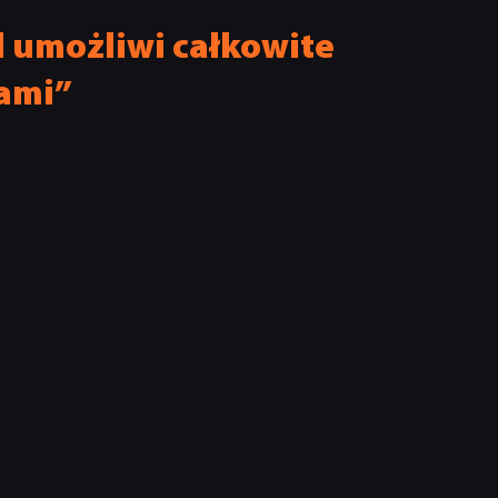
d umożliwi całkowite
jami”