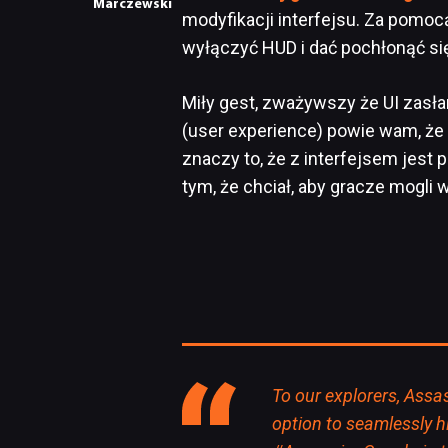
Marczewski
modyfikacji interfejsu. Za pomo
wyłączyć HUD i dać pochłonąć si
Miły gest, zważywszy że UI zasła
(user experience) powie wam, że 
znaczy to, że z interfejsem jest 
tym, że chciał, aby gracze mogl
To our explorers, Assa
option to seamlessly h