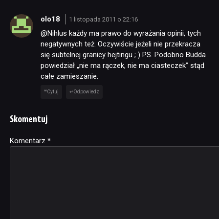
olo18
1 listopada 2011 o 22:16
@Nihlus każdy ma prawo do wyrażania opinii, tych
negatywnych też. Oczywiście jeżeli nie przekracza
się subtelnej granicy hejtingu ; ) PS. Podobno Budda
powiedział „nie ma rączek, nie ma ciasteczek” stąd
całe zamieszanie.
Cytuj
Odpowiedz
Skomentuj
Komentarz
Alternative:
*