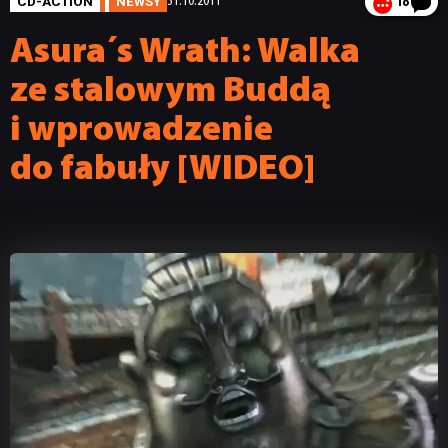
CD-ACTION
NEWSY
31.10.2011
18
Asura´s Wrath: Walka
ze stalowym Buddą
i wprowadzenie
do fabuły [WIDEO]