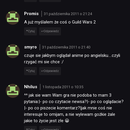
Promis
31 października 2011 o 21:24
A już myślałem że coś o Guild Wars 2
Cytuj
Odpowiedz
smyro
31 października 2011 o 21:40
czuje sie jakbym oglądał anime po angielsku….czyli
rzygać mi sie chce :/
Cytuj
Odpowiedz
Nhilus
1 listopada 2011 o 10:35
^^ jak sie wam Wam gra nie podoba to mam 3
pytania:|- po co czytacie newsa?|- po co oglądacie?
|- po co piszecie komentarz?|jak mnie coś nie
interesuje to omijam, a nie wylewam gożkie żale
jakie to życie jest złe 😀
Cytuj
Odpowiedz