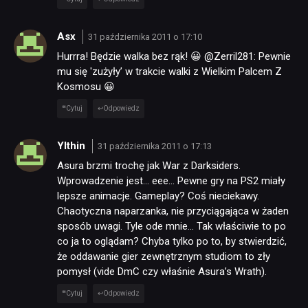
TECHNOLOGIE
Asx
31 października 2011 o 17:10
DYSKUSJE
Hurrra! Będzie walka bez rąk! 😀 @Zerril281: Pewnie
mu się 'zużyły’ w trakcie walki z Wielkim Palcem Z
Kosmosu 😀
JUŻ GRALIŚMY
Cytuj
Odpowiedz
SKLEP
Ylthin
31 października 2011 o 17:13
Asura brzmi trochę jak War z Darksiders.
Wprowadzenie jest… eee… Pewne gry na PS2 miały
lepsze animacje. Gameplay? Coś nieciekawy.
Chaotyczna naparzanka, nie przyciągająca w żaden
sposób uwagi. Tyle ode mnie… Tak właściwie to po
co ja to oglądam? Chyba tylko po to, by stwierdzić,
że oddawanie gier zewnętrznym studiom to zły
pomysł (vide DmC czy właśnie Asura’s Wrath).
Cytuj
Odpowiedz