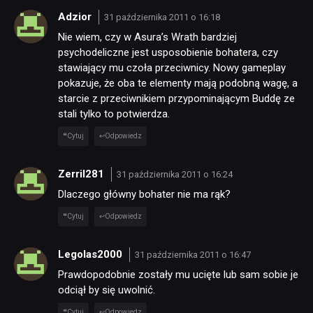
Adzior
31 października 2011 o 16:18
Nie wiem, czy w Asura’s Wrath bardziej
psychodeliczne jest usposobienie bohatera, czy
stawiający mu czoła przeciwnicy. Nowy gameplay
pokazuje, że oba te elementy mają podobną wagę, a
NEWSY
starcie z przeciwnikiem przypominającym Buddę ze
stali tylko to potwierdza.
RECENZJE
Cytuj
Odpowiedz
Zerril281
31 października 2011 o 16:24
PUBLICYSTYKA
Dlaczego główny bohater nie ma rąk?
Cytuj
Odpowiedz
KULTURA
Legolas2000
31 października 2011 o 16:47
RETRO
Prawdopodobnie zostały mu ucięte lub sam sobie je
odciął by się uwolnić.
Cytuj
Odpowiedz