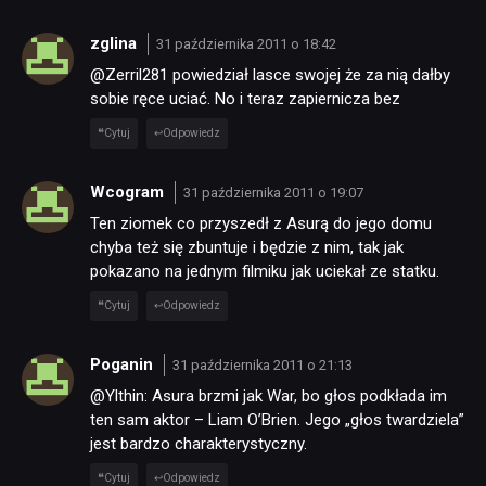
zglina
31 października 2011 o 18:42
@Zerril281 powiedział lasce swojej że za nią dałby
sobie ręce uciać. No i teraz zapiernicza bez
Cytuj
Odpowiedz
Wcogram
31 października 2011 o 19:07
Ten ziomek co przyszedł z Asurą do jego domu
chyba też się zbuntuje i będzie z nim, tak jak
pokazano na jednym filmiku jak uciekał ze statku.
Cytuj
Odpowiedz
Poganin
31 października 2011 o 21:13
@Ylthin: Asura brzmi jak War, bo głos podkłada im
ten sam aktor – Liam O’Brien. Jego „głos twardziela”
jest bardzo charakterystyczny.
Cytuj
Odpowiedz