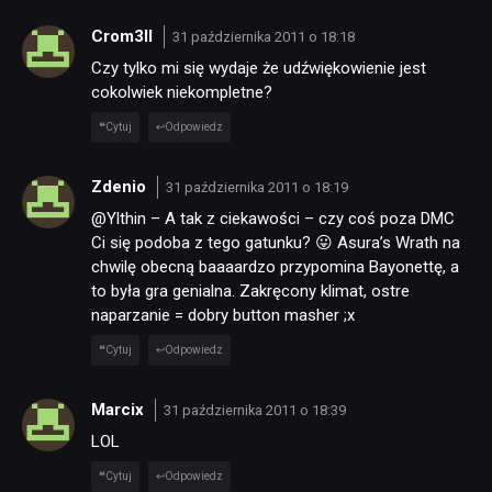
Crom3ll
31 października 2011 o 18:18
Czy tylko mi się wydaje że udźwiękowienie jest
cokolwiek niekompletne?
Cytuj
Odpowiedz
Zdenio
31 października 2011 o 18:19
@Ylthin – A tak z ciekawości – czy coś poza DMC
Ci się podoba z tego gatunku? 😛 Asura’s Wrath na
chwilę obecną baaaardzo przypomina Bayonettę, a
to była gra genialna. Zakręcony klimat, ostre
naparzanie = dobry button masher ;x
Cytuj
Odpowiedz
Marcix
31 października 2011 o 18:39
LOL
Cytuj
Odpowiedz