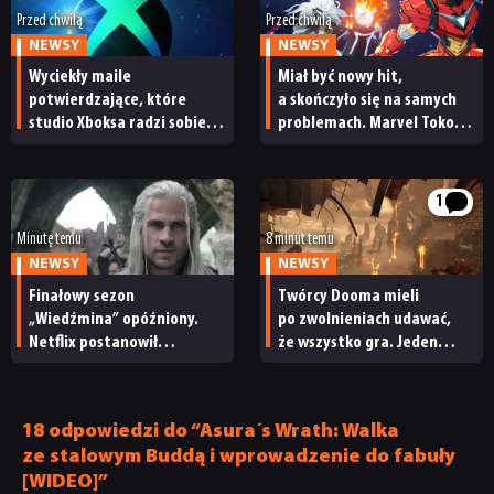
Przed chwilą
Przed chwilą
NEWSY
NEWSY
Wyciekły maile
Miał być nowy hit,
potwierdzające, które
a skończyło się na samych
studio Xboksa radzi sobie
problemach. Marvel Tokon:
najlepiej. Kultowa marka
Fighting Souls z fatalnym
ma powody do świętowania
przyjęciem na Steamie
1
Minutę temu
8 minut temu
NEWSY
NEWSY
Finałowy sezon
Twórcy Dooma mieli
„Wiedźmina” opóźniony.
po zwolnieniach udawać,
Netflix postanowił
że wszystko gra. Jeden
przełożyć premierę 5. serii
z nich wyłamał się
i powiedział prawdę
18 odpowiedzi do “Asura´s Wrath: Walka
ze stalowym Buddą i wprowadzenie do fabuły
[WIDEO]”