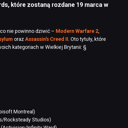
s, które zostaną rozdane 19 marca w
 co nie powinno dziwić –
Modern Warfare 2
,
sylum
oraz
Assassin’s Creed II
. Oto tytuły, które
ich kategoriach w Wielkiej Brytanii: §
bisoft Montreal)
s/Rocksteady Studios)
(Activision/Infinity Ward)