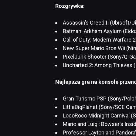
Rozgrywka:
Assassin’s Creed II (Ubisoft/U
Batman: Arkham Asylum (Eido
Call of Duty: Modern Warfare 2 
New Super Mario Bros Wii (Ni
PixelJunk Shooter (Sony/Q-G
Uncharted 2: Among Thieves (
Najlepsza gra na konsole przen
Gran Turismo PSP (Sony/Polpho
LittleBigPlanet (Sony/SCE Cam
LocoRoco Midnight Carnival (
Mario and Luigi: Bowser’s Ins
Professor Layton and Pandora