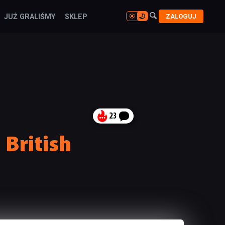

ZALOGUJ
JUŻ GRALIŚMY
SKLEP

23
British