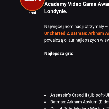
Academy Video Game Award
Londynie.
Fred
Najwięcej nominacji otrzymały –
Uncharted 2
,
Batman: Arkham A
powalczą o laur najlepszych w swo
Najlepsza gra:
Assassin’s Creed II (Ubisoft/U
Batman: Arkham Asylum (Eido
Call of Duty: Modern Warfare 2 