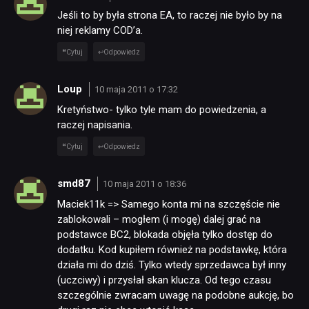
Jeśli to by była strona EA, to raczej nie było by na
niej reklamy COD’a.
Cytuj
Odpowiedz
Loup
10 maja 2011 o 17:32
Kretyństwo- tylko tyle mam do powiedzenia, a
raczej napisania.
Cytuj
Odpowiedz
smd87
10 maja 2011 o 18:36
Maciek11k => Samego konta mi na szczęście nie
zablokowali – mogłem (i mogę) dalej grać na
podstawce BC2, blokada objęła tylko dostęp do
dodatku. Kod kupiłem również na podstawkę, która
działa mi do dziś. Tylko wtedy sprzedawca był inny
(uczciwy) i przysłał skan klucza. Od tego czasu
szczególnie zwracam uwagę na podobne aukcję, bo