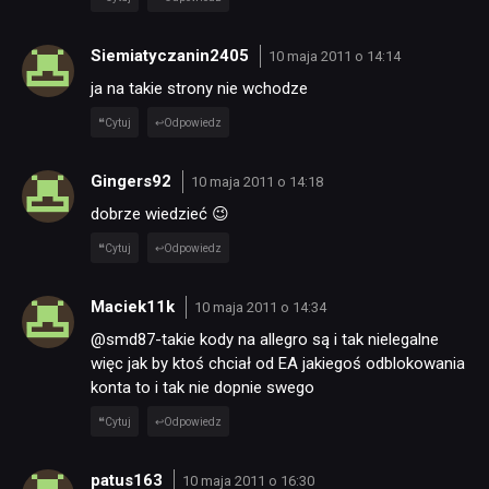
Siemiatyczanin2405
10 maja 2011 o 14:14
ja na takie strony nie wchodze
Cytuj
Odpowiedz
Gingers92
10 maja 2011 o 14:18
dobrze wiedzieć 😉
Cytuj
Odpowiedz
Maciek11k
10 maja 2011 o 14:34
@smd87-takie kody na allegro są i tak nielegalne
więc jak by ktoś chciał od EA jakiegoś odblokowania
konta to i tak nie dopnie swego
Cytuj
Odpowiedz
patus163
10 maja 2011 o 16:30