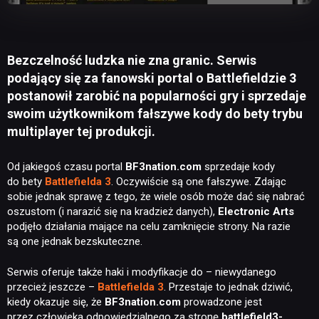
Bezczelność ludzka nie zna granic. Serwis
podający się za fanowski portal o Battlefieldzie 3
postanowił zarobić na popularności gry i sprzedaje
swoim użytkownikom fałszywe kody do bety trybu
multiplayer tej produkcji.
Od jakiegoś czasu portal
BF3nation.com
sprzedaje kody
do bety
Battlefielda 3
. Oczywiście są one fałszywe. Zdając
sobie jednak sprawę z tego, że wiele osób może dać się nabrać
oszustom (i narazić się na kradzież danych),
Electronic Arts
podjęło działania mające na celu zamknięcie strony. Na razie
są one jednak bezskuteczne.
Serwis oferuje także haki i modyfikacje do – niewydanego
przecież jeszcze –
Battlefielda 3
. Przestaje to jednak dziwić,
kiedy okazuje się, że
BF3nation.com
prowadzone jest
przez człowieka odpowiedzialnego za stronę
battlefield3-