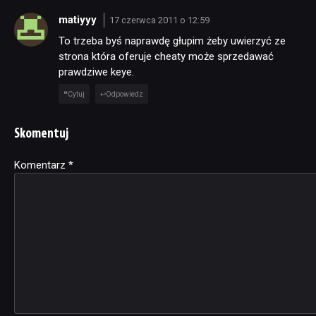
matiyyy
17 czerwca 2011 o 12:59
To trzeba byś naprawdę głupim żeby uwierzyć ze
strona która oferuje cheaty może sprzedawać
prawdziwe keye.
Cytuj
Odpowiedz
Skomentuj
Komentarz
Alternative:
*