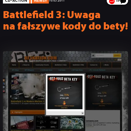
CD-ACTION
NEWSY
10.05.2011
19
Battlefield 3: Uwaga
na fałszywe kody do bety!