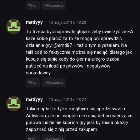
Cytuj
Odpowiedz
matiyyy
10 maja 2011 o 13:23
To trzeba być naprawdę głupim żeby uwierzyć że EA
każe sobie płacić za to że mogą oni sprawdzić
działanie gry.|@smd87 – też o tym słyszałem. Na
taki coś to faktycznie można się naciąć, dlatego jak
kupuje się tanie kody do gier na allegro trzeba
patrzeć na ilość pozytywów i negatywów
sprzedawcy.
Cytuj
Odpowiedz
matiyyy
10 maja 2011 o 13:24
Takich opłat to tylko mógłbym się spodziewać u
Activision, ale oni wogóle nie robią bet bo wiedzą że
połowa ludzie nie kupi ich gry jeśli by miała okazję
zapoznać się z nią przed zakupem.
Cytuj
Odpowiedz