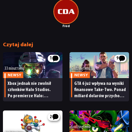
Fred
Czytaj dalej
1
9
33 minut temu
Godzinę temu
NEWSY
NEWSY
Xbox jednak nie zwolnił
GTA 6 już wpływa na wyniki
członków Halo Studios.
finansowe Take-Two. Ponad
Po premierze Halo:
miliard dolarów przychodu
Campaign Evolved z pracą
i reakcja giełdy
pożegnały się inne osoby
2
Godzinę temu