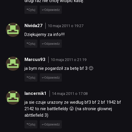
drugi raz nie chcę wtopić kasę.
Cytuj
Odpowiedz
Nivida27
10 maja 2011 o 19:27
Dziękujemy za info!!!
Cytuj
Odpowiedz
Marcus93
10 maja 2011 o 21:19
ja bym nie pogardził za betę bf 3 🙂
Cytuj
Odpowiedz
lancernik1
14 maja 2011 o 17:08
ja sie czuje urazony ze wedlug bf3 bf 2 bf 1942 bf
2142 to nie battlefieldy 😛 (na stronie glownej
abttlefield 3)
Cytuj
Odpowiedz