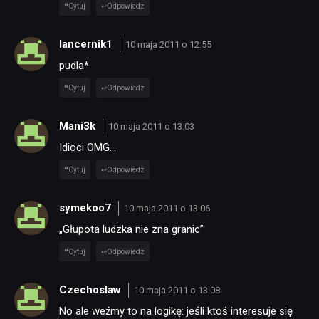
Cytuj
Odpowiedz
lancernik1
10 maja 2011 o 12:55
pudla*
Cytuj
Odpowiedz
Mani3k
10 maja 2011 o 13:03
Idioci OMG…
Cytuj
Odpowiedz
symekoo7
10 maja 2011 o 13:06
NEWSY
„Głupota ludzka nie zna granic”
Cytuj
Odpowiedz
RECENZJE
Czechoslaw
10 maja 2011 o 13:08
No ale weźmy to na logikę: jeśli ktoś interesuje się