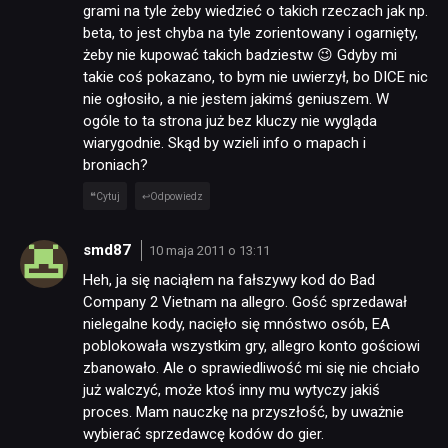
PUBLICYSTYKA
grami na tyle żeby wiedzieć o takich rzeczach jak np.
beta, to jest chyba na tyle zorientowany i ogarnięty,
żeby nie kupować takich badziestw 😉 Gdyby mi
KULTURA
takie coś pokazano, to bym nie uwierzył, bo DICE nic
nie ogłosiło, a nie jestem jakimś geniuszem. W
ogóle to ta strona już bez kluczy nie wygląda
RETRO
wiarygodnie. Skąd by wzieli info o mapach i
broniach?
TECHNOLOGIE
Cytuj
Odpowiedz
smd87
10 maja 2011 o 13:11
DYSKUSJE
Heh, ja się naciąłem na fałszywy kod do Bad
Company 2 Vietnam na allegro. Gość sprzedawał
nielegalne kody, nacięło się mnóstwo osób, EA
JUŻ GRALIŚMY
poblokowała wszystkim gry, allegro konto gościowi
zbanowało. Ale o sprawiedliwość mi się nie chciało
SKLEP
już walczyć, może ktoś inny mu wytyczy jakiś
proces. Mam nauczkę na przyszłość, by uważnie
wybierać sprzedawcę kodów do gier.