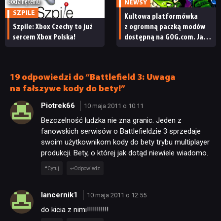
Godzinę temu
NEWSY
SZPILE
Kultowa platformówka
Szpile: Xbox Czechy to już
z ogromną paczką modów
sercem Xbox Polska!
dostępną na GOG.com. Jazz
Jackrabbit 2 Plus
pobierzecie jednym
kliknięciem
19 odpowiedzi do “Battlefield 3: Uwaga
na fałszywe kody do bety!”
Piotrek66
10 maja 2011 o 10:11
Bezczelność ludzka nie zna granic. Jeden z
fanowskich serwisów o Battlefieldzie 3 sprzedaje
swoim użytkownikom kody do bety trybu multiplayer
produkcji. Bety, o której jak dotąd niewiele wiadomo.
Cytuj
Odpowiedz
lancernik1
10 maja 2011 o 12:55
do kicia z nimi!!!!!!!!!!!