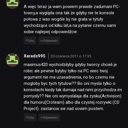
A więc teraz ja wam powiem prawde zadumani PC-
towcy,a wygląda ona tak że gdyby nie te konsole
połowa z was wogóle by nie grała w tytuły
wychodzące od kilku lat,a na pytanie czemu sami
sobie najlepiej odpowiedźcie.
Cytuj
Odpowiedz
Xarads995
20 czerwca 2011 o 17:35
maximus420 wychodzilyby gdyby tworcy chcieli je
robic ale pewnie bylyby tylko na PC wiec twoj
argument nie ma uzasadnienia, no bo czemu nie
mogloby byc tych tytulow?? Bo oni mysla tylko o
konsolachi kiedy tak dumaja nad nimi przychodza im
pomysly?? Nie oni wymyslalaja dla zysku(Activision)
dla humoru(Croteam) albo dla czystej rozrywki (CD
Project). zastanow sie nad sowim postem.
Cytuj
Odpowiedz