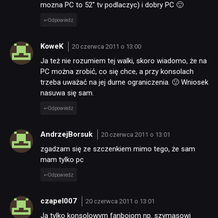
mozna PC to 52″ tv podlaczyc) i dobry PC 🙂
Odpowiedz
KoweK
20 czerwca 2011 o 13:00
Ja też nie rozumiem tej walki, skoro wiadomo, że na
PC można zrobić, co się chce, a przy konsolach
trzeba uważać na jej durne ograniczenia. 🙂 Wniosek
nasuwa się sam.
Odpowiedz
AndrzejBorsuk
20 czerwca 2011 o 13:01
zgadzam się ze szczenkiem mimo tego, że sam
mam tylko pc
Odpowiedz
czapel007
20 czerwca 2011 o 13:01
Ja tylko konsolowym fanbojom np. szymasowi