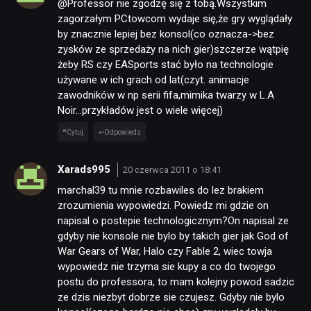
@Professor nie zgodzę się z tobą.Wszystkim
zagorzałym PCtowcom wydaje się,że gry wyglądały
by znacznie lepiej bez konsol(co oznacza->bez
zysków ze sprzedaży na nich gier)szczerze wątpię
żeby RS czy EASports stać było na technologie
używane w ich grach od lat(czyt. animacje
zawodników w np serii fifa,mimika twarzy w L.A
Noir…przykładów jest o wiele więcej)
Cytuj
Odpowiedz
Xarads995
20 czerwca 2011 o 18:41
marchal39 tu mnie rozbawiles do lez brakiem
zrozumienia wypowiedzi. Powiedz mi gdzie on
napisal o postepie technologicznym?On napisal ze
gdyby nie konsole nie bylo by takich gier jak God of
War Gears of War, Halo czy Fable 2, wiec towja
wypowiedz nie trzyma sie kupy a co do twojego
postu do professora, to mam kolejny powod sadzic
ze dzis niezbyt dobrze sie czujesz. Gdyby nie bylo