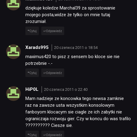
dziękuje koledze Marchal39 za sprostowanie
mojego posta,widze że tylko on mnie tutaj
zrozumiał.
Cytuj
Odpowiedz
Xarads995
20 czerwca 2011 o 18:54
maximus420 to pisz z sensem bo kloce sie nie
potrzebnie -.-
Cytuj
Odpowiedz
HiP0L
20 czerwca 2011 o 22:40
Mam nadzieje ze koncowka tego newsa zamknie
raz na zawsze usta wszystkim konsolowym
fanboyom klocacym sie ciagle ze ich zabytki nie
ograniczaja rozwoju gier. Czy w koncu do was trafilo
?????????? Ciesze sie.
Cytuj
Odpowiedz