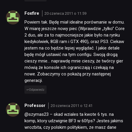
Foxfire
20 czerwca 2011 o 11:59
Powiem tak. Będę miał idealne porównanie w domu.
W miarę jeszcze nowy piec (Wprawdzie „tylko” Core
2 duo, ale za to najmocniejsze jakie było na rynku
kiedykolwiek, 8GB ram i GTX 490), oraz PS3. Ciekaw
jestem na co będzie lepiej wyglądać. I jakie detale
będę mógł ustawić na tym configu. Swoją drogą
cieszy mnie… naprawdę mnie cieszy, że twórcy gier
mówią że konsole ich ograniczają i czekają na
nowe. Zobaczymy co pokażą przy następnej
generacji.
Odpowiedz
Professor
20 czerwca 2011 o 12:41
@szymas23 – skad wziales ta kwote 6 tys. na
komp, ktory udzwignie BF3 w 60fps? Jestes jakims
wrozbita, czy polskim politykiem, ze masz dane