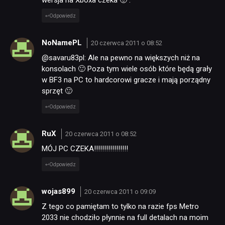
Odpowiedz
TECHNOLOGIE
NoNamePL
20 czerwca 2011 o 08:52
@savaru83pl: Ale na pewno na większych niż na
DYSKUSJE
konsolach 🙂 Poza tym wiele osób które będą grały
w BF3 na PC to hardcorowi gracze i mają porządny
sprzęt 🙂
JUŻ GRALIŚMY
Odpowiedz
SKLEP
RuX
20 czerwca 2011 o 08:52
MÓJ PC CZEKA!!!!!!!!!!!!!!!!!
Odpowiedz
wojas899
20 czerwca 2011 o 09:09
Z tego co pamiętam to tylko na razie fps Metro
2033 nie chodziło płynnie na full detalach na moim