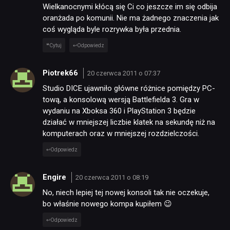
Wielkanocnymi kłócą się Ci co jeszcze im się odbija
oranżada po komunii. Nie ma żadnego znaczenia jak
coś wygląda byle rozrywka była przednia.
Cytuj
Odpowiedz
Piotrek66
20 czerwca 2011 o 07:37
Studio DICE ujawniło główne różnice pomiędzy PC-
tową, a konsolową wersją Battlefielda 3. Gra w
wydaniu na Xboksa 360 i PlayStation 3 będzie
działać w mniejszej liczbie klatek na sekundę niż na
komputerach oraz w mniejszej rozdzielczości.
Odpowiedz
Engire
20 czerwca 2011 o 08:19
No, niech lepiej tej nowej konsoli tak nie oczekuje,
bo właśnie nowego kompa kupiłem 😉
Odpowiedz