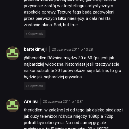
przyniesie zastój w storytellingu i artystycznym
aspekcie oprawy. Texture fags będą zadowoleni
przez pierwszych kilka miesięcy, a cała reszta
zostanie olana. Sad, but true.
Odpowiedz
bartekimejl
20 czerwca 2011 o 10:28
@theriddlen Różnica między 30 a 60 fps jest jak
najbardziej widoczna. Natomiast jeśli rzeczywiście
na konsolach te 30 fpsów okaże się stabilne, to gra
będzie jak najbardziej grywalna.
Odpowiedz
Areinu
20 czerwca 2011 o 10:31
theriddlen: w zależności od tego jak daleko siedzisz i
jak duży telewizor różnica między 1080p a 720p
potrafi być olbrzymia. No i od samej gry, ale
mniejsza o to.|Różnicę pomiędzy 30 a 60FPS