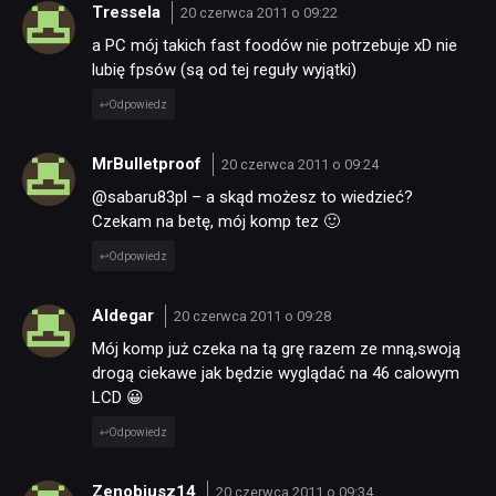
Tressela
20 czerwca 2011 o 09:22
a PC mój takich fast foodów nie potrzebuje xD nie
lubię fpsów (są od tej reguły wyjątki)
Odpowiedz
MrBulletproof
20 czerwca 2011 o 09:24
@sabaru83pl – a skąd możesz to wiedzieć?
Czekam na betę, mój komp tez 🙂
Odpowiedz
Aldegar
20 czerwca 2011 o 09:28
Mój komp już czeka na tą grę razem ze mną,swoją
drogą ciekawe jak będzie wyglądać na 46 calowym
LCD 😀
Odpowiedz
Zenobiusz14
20 czerwca 2011 o 09:34