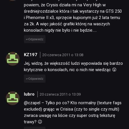
powiem, że Crysis działa mi na Very High w
średniejrozdziałce która i tak wystarczy na GTS 250
i Phenomie II x3, sprzęcie kupionym już 2 lata temu
za 2k. A więc jakość grafiki której na waszych
konsolach nigdy nie było i nie będzie…..
Odpowiedz
KZ197
20 czerwca 2011 o 13:08
Jej, widzę, że większość ludzi wypowiada się bardzo
krytycznie o konsolach, nic o nich nie wiedząc 😮
Odpowiedz
lubro
20 czerwca 2011 o 13:09
@czapel – Tylko po co? Kto normalny (texture fags
excluded) grając w Crisisa (czy to single czy multi)
zwraca uwagę na liście czy super ostrą teksturę
trawy? 😉