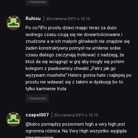
Odpowiedz
Ruhisu
20 czerwca 2011 o 13:13
Po co?|Po prostu dzieci mając teraz za dużo
wolnego czasu czują się nie dowartościowane i
znudzone a w ich małych główkach nie znajdzie się
żaden konstruktywny pomysł na umilenie sobie
czasu dlatego zaczynają trollować z nadzieją, że
ktoś da się wciągnąć w grę aby mogły się potem
kolegom z piaskownicy chwalić „Patrz jak go
wyzywam muehehe”.Haters gonna hate i najlepiej po
prostu nie wdawać się z takimi w dyskusję bo to
tylko karmienie trola.
Odpowiedz
czapel007
20 czerwca 2011 o 13:13
@lubro pomiędzy poziomem high a very high jest
ogromna różnica. Na Very High wszystko wygląda
niesamowicie