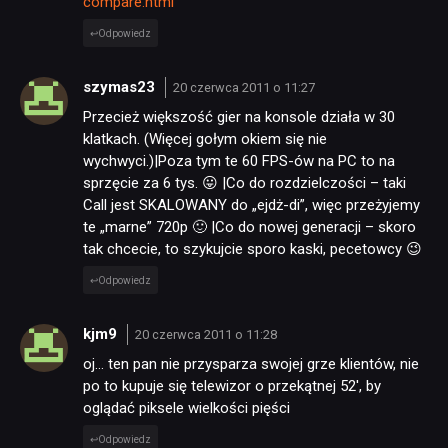
compare.html
Odpowiedz
szymas23
20 czerwca 2011 o 11:27
Przecież większość gier na konsole działa w 30
klatkach. (Więcej gołym okiem się nie
wychwyci.)|Poza tym te 60 FPS-ów na PC to na
sprzęcie za 6 tys. 😛 |Co do rozdzielczości – taki
Call jest SKALOWANY do „ejdż-di”, więc przeżyjemy
te „marne” 720p 🙂 |Co do nowej generacji – skoro
tak chcecie, to szykujcie sporo kaski, pecetowcy 😉
Odpowiedz
kjm9
20 czerwca 2011 o 11:28
oj… ten pan nie przysparza swojej grze klientów, nie
po to kupuje się telewizor o przekątnej 52′, by
oglądać piksele wielkości pięści
Odpowiedz