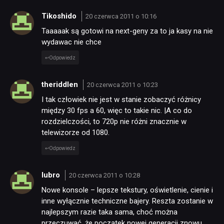
Tikoshido
20 czerwca 2011 o 10:16
Taaaaak są gotowi na next-geny za to ja kasy na nie
wydawac nie chce
Odpowiedz
theriddlen
20 czerwca 2011 o 10:23
I tak człowiek nie jest w stanie zobaczyć różnicy
między 30 fps a 60, więc to takie nic. |A co do
rozdzielczości, to 720p nie różni znacznie w
telewizorze od 1080.
Odpowiedz
lubro
20 czerwca 2011 o 10:28
Nowe konsole – lepsze tekstury, oświetlenie, cienie i
inne wyłącznie techniczne bajery. Reszta zostanie w
najlepszym razie taka sama, choć można
przeczuwać, że początek nowej generacji znowu