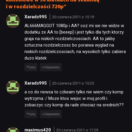
konsolowe w 30 klatkach na sekundę
i w rozdzielczości 720p”
Xarads995
20 czerwca 2011 o 15:19
AL666MAGGOT 1080p i AA? coz mi sie nie widze w
dodatku ze AA to [beeep] i jest tylko dla tych ktorzy
graja na niskich rozdzielczosciach. AA to jakby
sztuczna rozdzielczosc bo poraiwa wyglad na
niskich rozdzielczosciach, na wysokich tylko zabiera
duzo klatek
Cytuj
Odpowiedz
Xarads995
20 czerwca 2011 o 15:25
a co do newsa to czkeam tylko nie wiem czy komp
wytrzyma :/ Moze ktos wejsc w moj profil i
zobaczyc czy komp da rade chociaz na srednich??
Cytuj
Odpowiedz
maximus420
20 czerwca 2011 o 17:29