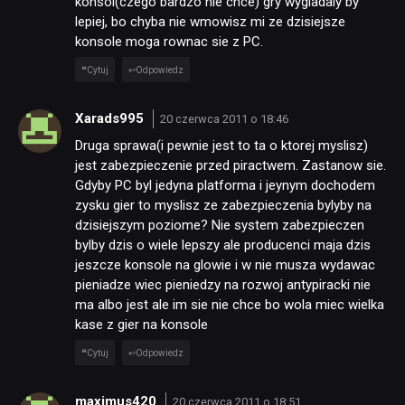
konsol(czego bardzo nie chce) gry wygladaly by
lepiej, bo chyba nie wmowisz mi ze dzisiejsze
konsole moga rownac sie z PC.
Cytuj
Odpowiedz
Xarads995
20 czerwca 2011 o 18:46
Druga sprawa(i pewnie jest to ta o ktorej myslisz)
jest zabezpieczenie przed piractwem. Zastanow sie.
Gdyby PC byl jedyna platforma i jeynym dochodem
zysku gier to myslisz ze zabezpieczenia bylyby na
dzisiejszym poziome? Nie system zabezpieczen
bylby dzis o wiele lepszy ale producenci maja dzis
jeszcze konsole na glowie i w nie musza wydawac
pieniadze wiec pieniedzy na rozwoj antypiracki nie
ma albo jest ale im sie nie chce bo wola miec wielka
kase z gier na konsole
Cytuj
Odpowiedz
maximus420
20 czerwca 2011 o 18:51