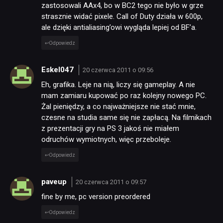
zastosowali AAx4, bo w BC2 tego nie było w grze
strasznie widać pixele. Call of Duty działa w 600p,
ale dzięki antialiasing’owi wygląda lepiej od BF’a.
Odpowiedz
Eskel047
20 czerwca 2011 o 09:56
Eh, grafika. Leje na nią, liczy się gameplay. A nie
mam zamiaru kupować po raz kolejny nowego PC.
Żal pieniędzy, a co najważniejsze nie stać mnie,
czesne na studia same się nie zapłacą. Na filmikach
z prezentacji gry na PS 3 jakoś nie miałem
odruchów wymiotnych, więc przeboleje.
Odpowiedz
paveup
20 czerwca 2011 o 09:57
fine by me, pc version preordered
Odpowiedz