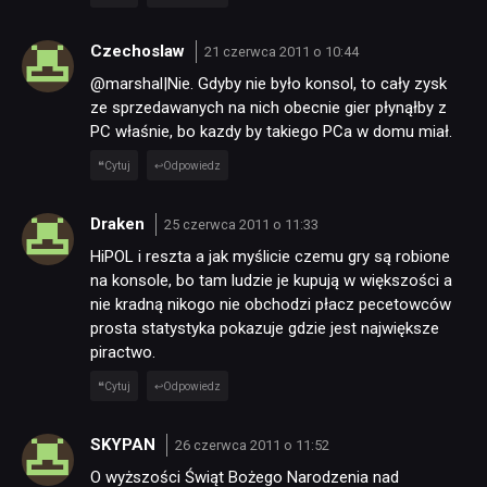
Czechoslaw
21 czerwca 2011 o 10:44
@marshal|Nie. Gdyby nie było konsol, to cały zysk
ze sprzedawanych na nich obecnie gier płynąłby z
PC właśnie, bo kazdy by takiego PCa w domu miał.
Cytuj
Odpowiedz
Draken
25 czerwca 2011 o 11:33
HiPOL i reszta a jak myślicie czemu gry są robione
na konsole, bo tam ludzie je kupują w większości a
nie kradną nikogo nie obchodzi płacz pecetowców
prosta statystyka pokazuje gdzie jest największe
piractwo.
Cytuj
Odpowiedz
SKYPAN
26 czerwca 2011 o 11:52
O wyższości Świąt Bożego Narodzenia nad