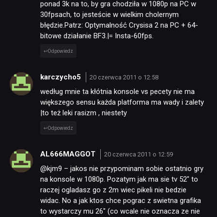
ponad 3k na to, by gra chodziła w 1080p na PC w
30fpsach, to jesteście w wielkim cholernym
błędzie.Patrz: Optymalność Crysisa 2 na PC + 64-
bitowe działanie BF3.|= Insta-60fps.
Odpowiedz
karczycho5
20 czerwca 2011 o 12:58
według mnie ta kłótnia konsole vs pecety nie ma
większego sensu każda platforma ma wady i zalety
|to też leki rasizm , niestety
Odpowiedz
AL666MAGGOT
20 czerwca 2011 o 12:59
@kjm9 – jakos nie przypominam sobie ostatnio gry
na konsole w 1080p. Pozatym jak ma sie tv 52″ to
raczej ogladasz go z 2m wiec pikeli nie bedzie
widac. No a jak ktos chce pograc z swietna grafika
to wystarczy mu 26″ (co wcale nie oznacza ze nie