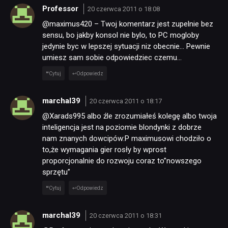
Professor
20 czerwca 2011 o 18:08
@maximus420 – Twoj komentarz jest zupelnie bez
sensu, bo jakby konsol nie bylo, to PC mogloby
jedynie byc w lepszej sytuacji niz obecnie… Pewnie
umiesz sam sobie odpowiedziec czemu…
Cytuj
Odpowiedz
marchal39
20 czerwca 2011 o 18:17
@Xarads995 albo źle zrozumiałeś kolegę albo twoja
inteligencja jest na poziomie blondynki z dobrze
nam znanych dowcipów:P maximusowi chodziło o
to,że wymagania gier rosły by wprost
proporcjonalnie do rozwoju coraz to”nowszego
sprzętu”
Cytuj
Odpowiedz
marchal39
20 czerwca 2011 o 18:31