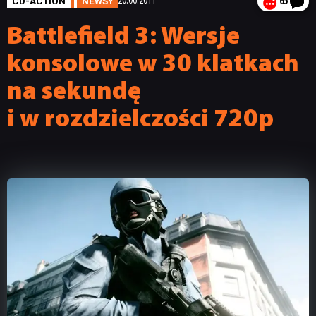
CD-ACTION
NEWSY
20.06.2011
65
Battlefield 3: Wersje
konsolowe w 30 klatkach
na sekundę
i w rozdzielczości 720p