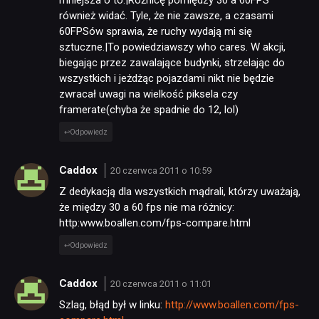
również widać. Tyle, że nie zawsze, a czasami
60FPSów sprawia, że ruchy wydają mi się
sztuczne.|To powiedziawszy who cares. W akcji,
biegając przez zawalające budynki, strzelając do
wszystkich i jeżdżąc pojazdami nikt nie będzie
zwracał uwagi na wielkość piksela czy
framerate(chyba że spadnie do 12, lol)
Odpowiedz
Caddox
20 czerwca 2011 o 10:59
Z dedykacją dla wszystkich mądrali, którzy uważają,
że między 30 a 60 fps nie ma różnicy:
http:www.boallen.com/fps-compare.html
Odpowiedz
Caddox
20 czerwca 2011 o 11:01
Szlag, błąd był w linku:
http://www.boallen.com/fps-