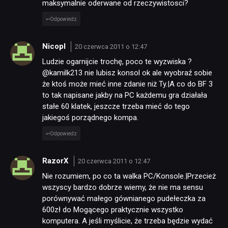
maksymalnie oderwane od rzeczywistosci?
Odpowiedz
Nicopl
20 czerwca 2011 o 12:47
Ludzie ogarnijcie trochę, poco te wyzwiska ?
@kamilk213 nie lubisz konsol ok ale wyobraź sobie
że ktoś może mieć inne zdanie niż Ty.|A co do BF 3
to tak napisane jakby na PC każdemu gra działała
stałe 60 klatek, jeszcze trzeba mieć do tego
jakiegoś porządnego kompa.
Odpowiedz
RazorX
20 czerwca 2011 o 12:47
Nie rozumiem, po co ta walka PC/Konsole.|Przecież
wszyscy bardzo dobrze wiemy, że nie ma sensu
porównywać małego gównianego pudełeczka za
600zł do Mogącego praktycznie wszystko
komputera. A jeśli myślicie, że trzeba będzie wydać