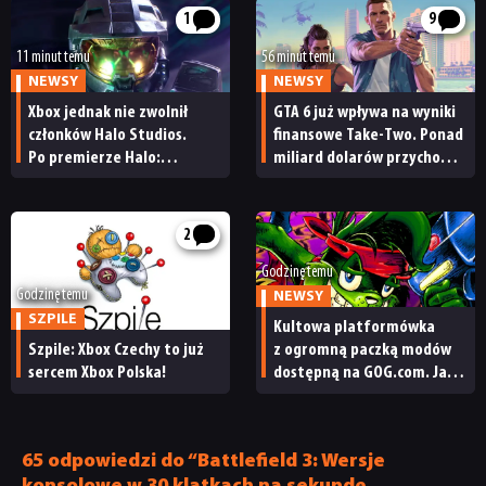
1
9
11 minut temu
56 minut temu
NEWSY
NEWSY
Xbox jednak nie zwolnił
GTA 6 już wpływa na wyniki
członków Halo Studios.
finansowe Take-Two. Ponad
Po premierze Halo:
miliard dolarów przychodu
Campaign Evolved z pracą
i reakcja giełdy
pożegnały się inne osoby
2
Godzinę temu
Godzinę temu
NEWSY
SZPILE
Kultowa platformówka
Szpile: Xbox Czechy to już
z ogromną paczką modów
sercem Xbox Polska!
dostępną na GOG.com. Jazz
Jackrabbit 2 Plus
pobierzecie jednym
kliknięciem
65 odpowiedzi do “Battlefield 3: Wersje