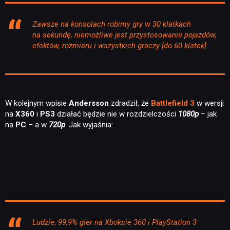
Zawsze na konsolach robimy gry w 30 klatkach
na sekundę, niemożliwe jest przystosowanie pojazdów,
efektów, rozmiaru i wszystkich graczy [do 60 klatek].
W kolejnym wpisie
Andersson
zdradził, że
Battlefield 3
w wersji
na
X360
i
PS3
działać będzie nie w rozdzielczości
1080p
– jak
na
PC
– a w
720p
. Jak wyjaśnia:
Ludzie, 99,9% gier na Xboksie 360 i PlayStation 3