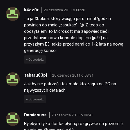
k4cz0r
20 czerwca 2011 o 08:28
…a ja Xboksa, który wciągu paru minut/godzin
powinien do mnie „zapukać”. 😉 Z tego co
doczytałem, to Microsoft ma zapowiedzieć i
przedstawić nową konsolę dopiero [już?] na
przyszłym E3, także przed nami co 1-2 lata na nową
generację konsol.
NEWSY
Odpowiedz
RECENZJE
sabaru83pl
20 czerwca 2011 o 08:31
Jak by nie patrzeć i tak mało kto zagra na PC na
najwyższych detalach.
PUBLICYSTYKA
Odpowiedz
KULTURA
Damianuss
20 czerwca 2011 o 08:41
Bylebym tylko dostał płynną rozgrywkę na poziomie,
RETRO
wersja na Xboxa czeka 🙂 .