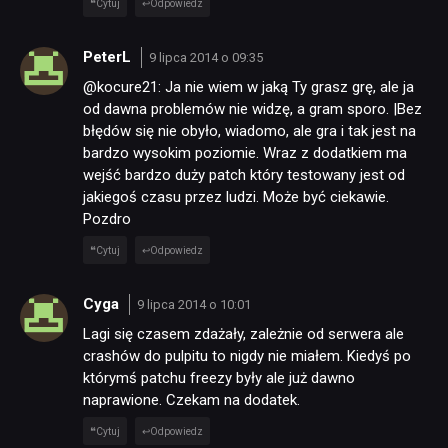
Cytuj
Odpowiedz
RECENZJE
PeterL
9 lipca 2014 o 09:35
@kocure21: Ja nie wiem w jaką Ty grasz grę, ale ja
PUBLICYSTYKA
od dawna problemów nie widzę, a gram sporo. |Bez
błędów się nie obyło, wiadomo, ale gra i tak jest na
bardzo wysokim poziomie. Wraz z dodatkiem ma
KULTURA
wejść bardzo duży patch który testowany jest od
jakiegoś czasu przez ludzi. Może być ciekawie.
Pozdro
RETRO
Cytuj
Odpowiedz
TECHNOLOGIE
Cyga
9 lipca 2014 o 10:01
Lagi się czasem zdażały, zależnie od serwera ale
DYSKUSJE
crashów do pulpitu to nigdy nie miałem. Kiedyś po
którymś patchu freezy były ale już dawno
naprawione. Czekam na dodatek.
JUŻ GRALIŚMY
Cytuj
Odpowiedz