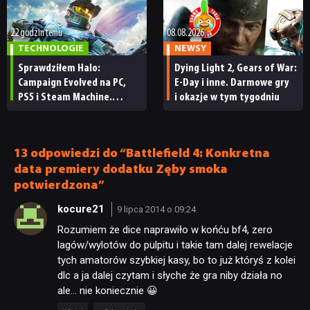
ma subskrybentów
22 godzin temu
08.08.2026
TECHNOLOGIE
NEWSY
Sprawdziłem Halo:
Dying Light 2, Gears of War:
Campaign Evolved na PC,
E-Day i inne. Darmowe gry
PS5 i Steam Machine.
i okazje w tym tygodniu
Wygląda świetnie,
ale ma parę problemów
[RECENZJA TECHNICZNA]
13 odpowiedzi do “Battlefield 4: Konkretna
data premiery dodatku Zęby smoka
potwierdzona”
kocure21
9 lipca 2014 o 09:24
Rozumiem że dice naprawiło w końću bf4, zero
lagów/wylotów do pulpitu i takie tam dalej rewelacje
tych amatorów szybkiej kasy, bo to już któryś z kolei
dlc a ja dalej czytam i słyche że gra niby działa no
NEWSY
ale… nie koniecznie 😀