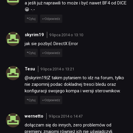
a jeśłi już naprawili to może i być nawet BF4 od DICE
😀 -.-
Cytuj
Odpowiedz
skyrim19
9 lipca 2014 o 13:10
jak sie pozbyć DirectX Error
Cytuj
Odpowiedz
Tesu
9 lipca 2014 o 13:21
@skyrim19|Z takim pytaniem to idz na forum, tylko
nie zapomnij podac dokladnej tresci bledu oraz
konfiguracji swojego kompa i wersji sterownikow.
Cytuj
Odpowiedz
wernetto
9 lipca 2014 o 14:47
dołączam się do innych, zero problemów od
premiery, znajomi również ich nie uświadczyli.