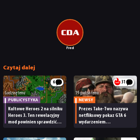
Fred
Czytaj dalej
6
31
Godzinę temu
19 godzin temu
PUBLICYSTYKA
NEWSY
Kultowe Heroes 2 na silniku
Prezes Take-Two nazywa
Heroes 3. Ten rewelacyjny
netfliksowy pokaz GTA 6
mod powinien sprawdzić
wydarzeniem
każdy fan
obowiązkowym. Nawet
nie wie, ilu Netflix