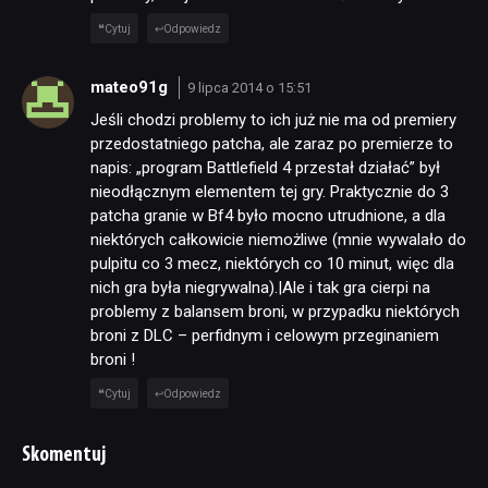
Cytuj
Odpowiedz
mateo91g
9 lipca 2014 o 15:51
Jeśli chodzi problemy to ich już nie ma od premiery
przedostatniego patcha, ale zaraz po premierze to
napis: „program Battlefield 4 przestał działać” był
nieodłącznym elementem tej gry. Praktycznie do 3
patcha granie w Bf4 było mocno utrudnione, a dla
niektórych całkowicie niemożliwe (mnie wywalało do
pulpitu co 3 mecz, niektórych co 10 minut, więc dla
nich gra była niegrywalna).|Ale i tak gra cierpi na
problemy z balansem broni, w przypadku niektórych
broni z DLC – perfidnym i celowym przeginaniem
broni !
Cytuj
Odpowiedz
Skomentuj