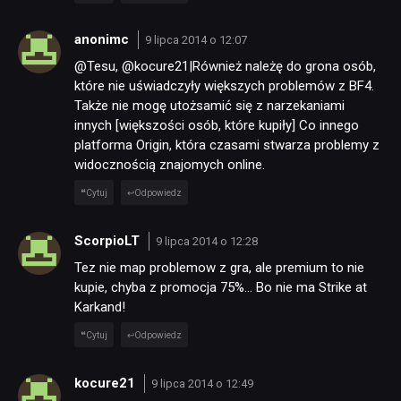
anonimc
9 lipca 2014 o 12:07
@Tesu, @kocure21|Również należę do grona osób,
które nie uświadczyły większych problemów z BF4.
Także nie mogę utożsamić się z narzekaniami
innych [większości osób, które kupiły] Co innego
platforma Origin, która czasami stwarza problemy z
widocznością znajomych online.
Cytuj
Odpowiedz
ScorpioLT
9 lipca 2014 o 12:28
Tez nie map problemow z gra, ale premium to nie
kupie, chyba z promocja 75%… Bo nie ma Strike at
Karkand!
Cytuj
Odpowiedz
kocure21
9 lipca 2014 o 12:49