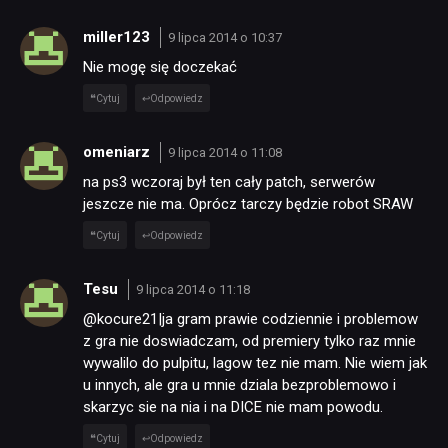
SKLEP
miller123
9 lipca 2014 o 10:37
Nie mogę się doczekać
Cytuj
Odpowiedz
omeniarz
9 lipca 2014 o 11:08
na ps3 wczoraj był ten cały patch, serwerów
jeszcze nie ma. Oprócz tarczy będzie robot SRAW
Cytuj
Odpowiedz
Tesu
9 lipca 2014 o 11:18
@kocure21|ja gram prawie codziennie i problemow
z gra nie doswiadczam, od premiery tylko raz mnie
wywalilo do pulpitu, lagow tez nie mam. Nie wiem jak
u innych, ale gra u mnie dziala bezproblemowo i
skarzyc sie na nia i na DICE nie mam powodu.
Cytuj
Odpowiedz