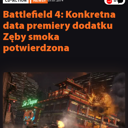
CD-ACTION
NEWSY
09.07.2014
13
Battlefield 4: Konkretna
data premiery dodatku
Zęby smoka
potwierdzona