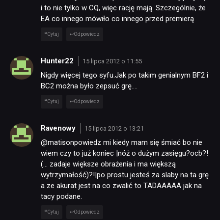
i to nie tylko w CQ, więc rację mają. Szczególnie, że
EA co innego mówiło co innego przed premierą
Cytuj
Odpowiedz
Hunter22
15 lipca 2012 o 11:55
Nigdy więcej tego syfu.Jak po takim genialnym BF2 i
BC2 można było zepsuć grę….
Cytuj
Odpowiedz
Ravenowy
15 lipca 2012 o 13:21
@matisonpowiedz mi kiedy mam się śmiać bo nie
wiem czy to już koniec |nóż o dużym zasięgu?ocb?!
(… zadaje większe obrażenia i ma większą
wytrzymałość)?!|po prostu jesteś za slaby na ta grę
a ze akurat jest na co zwalić to TADAAAAA jak na
tacy podane.
Cytuj
Odpowiedz