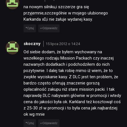
na nowym silniku,i szczerze gra się
przyjemnie,szczególnie w mojego ulubionego
Karkanda xD,i nie żałuje wydanej kasy.
Cytuj
Odpowiedz
skoczny
15 lipca 2012 o 14:24
Od siebie dodam, że byłem wychowany na
wszelkiego rodzaju Mission Packach czy inaczej
nazwanych dodatkach i podchodziłem do nich
pozytywnie. I dalej tak robię mimo iż wiem, że to
zwykłe wyciskanie kasy. Z DLC jest ten problem, że
bardzo często oferują znaczenie gorszą
opłacalność zakupu niż stare mission packi. I tak
naprawdę DLC nabywam głównie w promocji i wtedy
cena do jakości była ok. Karkland też kosztowął coś
z 25-30 zł w promocji i to była cena jak najbardziej
ok wg mnie
Cytuj
Odpowiedz