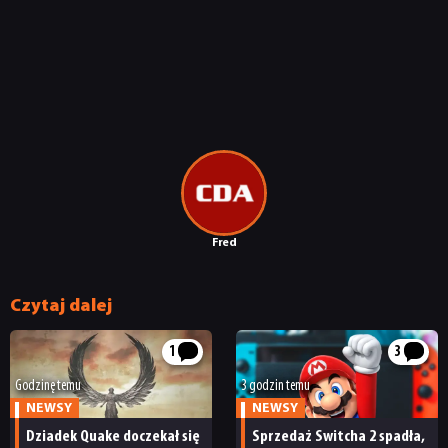
Fred
Czytaj dalej
1
3
Godzinę temu
3 godzin temu
NEWSY
NEWSY
Dziadek Quake doczekał się
Sprzedaż Switcha 2 spadła,