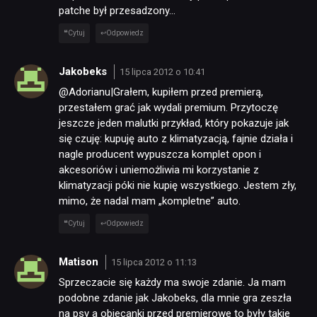
patche był przesadzony…
Cytuj
Odpowiedz
Jakobeks
15 lipca 2012 o 10:41
@Adorianu|Grałem, kupiłem przed premierą,
przestałem grać jak wydali premium. Przytoczę
jeszcze jeden malutki przykład, który pokazuje jak
się czuję: kupuję auto z klimatyzacją, fajnie działa i
nagle producent wypuszcza komplet opon i
akcesoriów i uniemożliwia mi korzystanie z
klimatyzacji póki nie kupię wszystkiego. Jestem zły,
mimo, że nadal mam „kompletne” auto.
Cytuj
Odpowiedz
Matison
15 lipca 2012 o 11:13
Sprzeczacie się każdy ma swoje zdanie. Ja mam
podobne zdanie jak Jakobeks, dla mnie gra zeszła
na psy a obiecanki przed premierowe to były takie