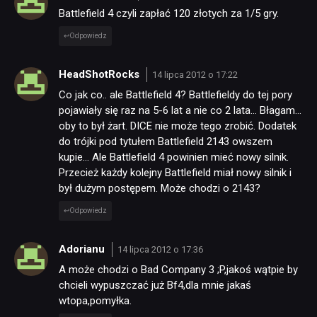
Battlefield 4 czyli zapłać 120 złotych za 1/5 gry.
Odpowiedz
HeadShotRocks
14 lipca 2012 o 17:22
Co jak co.. ale Battlefield 4? Battlefieldy do tej pory
pojawiały się raz na 5-6 lat a nie co 2 lata… Błagam…
oby to był żart. DICE nie może tego zrobić. Dodatek
do trójki pod tytułem Battlefield 2143 owszem
kupie… Ale Battlefield 4 powinien mieć nowy silnik.
Przecież każdy kolejny Battlefield miał nowy silnik i
był dużym postępem. Może chodzi o 2143?
Odpowiedz
Adorianu
14 lipca 2012 o 17:36
A może chodzi o Bad Company 3 ;P,jakoś wątpie by
chcieli wypuszczać już Bf4,dla mnie jakaś
wtopa,pomyłka.