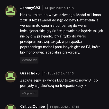
JohnnyG93
14 lipca 2012 o 17:09
Nie rozumiem co w tym dziwnego. Medal of Honor
z 2010 też zawierał dostęp do bety Battlefielda, a
wersja limitowana nie odnosi się do wersji
kolekcjonerskiej gry (której pewnie nie będzie tak jak
nie było w przypadku bf-a) tylko do wersji
przedpremierowej, tak jak w przypadku
poprzedniego moha i paru innych gier od EA, które
lubi honorować specjalnie pre-ordery.
Odpowiedz
Grzecho75
14 lipca 2012 o 17:15
Zaplute sępy jak wyjdą DLC to zaraz nowy BF bo
pomysły się skończą na trzepanie kasy :/
Odpowiedz
CriticalCombo
14 lipca 2012 o 17:15