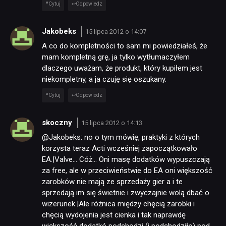
Cytuj
Odpowiedz
TECHNOLOGIE
Jakobeks
15 lipca 2012 o 14:07
A co do kompletności to sam mi powiedziałeś, że
mam kompletną grę, ja tylko wytłumaczyłem
DYSKUSJE
dlaczego uważam, że produkt, który kupiłem jest
niekompletny, a ja czuję się oszukany.
JUŻ GRALIŚMY
Cytuj
Odpowiedz
skoczny
15 lipca 2012 o 14:13
SKLEP
@Jakobeks: no o tym mówię, praktyki z których
korzysta teraz Acti wcześniej zapoczątkowało
EA.|Valve… Cóż… Oni masę dodatków wypuszczają
za free, ale w przeciwieństwie do EA oni większość
zarobków nie mają ze sprzedaży gier a i te
sprzedają im się świetnie i zwyczajnie wolą dbać o
wizerunek.|Ale różnica między chęcią zarobki i
chęcią wydojenia jest cienka i tak naprawdę