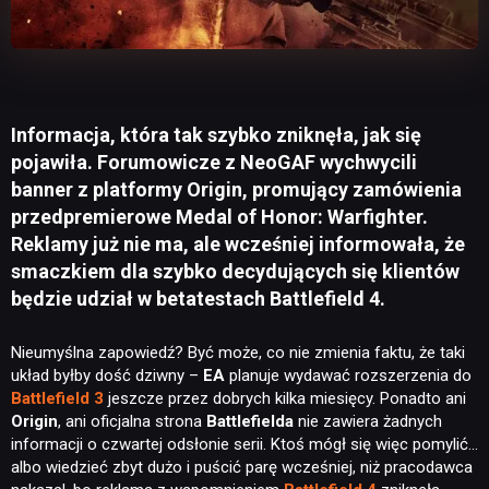
Informacja, która tak szybko zniknęła, jak się
pojawiła. Forumowicze z NeoGAF wychwycili
banner z platformy Origin, promujący zamówienia
przedpremierowe Medal of Honor: Warfighter.
Reklamy już nie ma, ale wcześniej informowała, że
smaczkiem dla szybko decydujących się klientów
będzie udział w betatestach Battlefield 4.
Nieumyślna zapowiedź? Być może, co nie zmienia faktu, że taki
układ byłby dość dziwny –
EA
planuje wydawać rozszerzenia do
Battlefield 3
jeszcze przez dobrych kilka miesięcy. Ponadto ani
Origin
, ani oficjalna strona
Battlefielda
nie zawiera żadnych
informacji o czwartej odsłonie serii. Ktoś mógł się więc pomylić…
albo wiedzieć zbyt dużo i puścić parę wcześniej, niż pracodawca