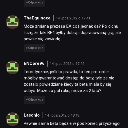
Odpowiedz
TheEquinoxe
14 lipca 2012 o 17:41
Może zmiana prezesa EA coś jednak da? Po cichu
liczę, że taki BF4 byłby dobrą i dopracowaną grą, ale
pewnie się zawiodę..
Odpowiedz
ENCore96
14 lipca 2012 o 17:45
Teoretycznie, jeśli to prawda, to ten pre-order
mógłby gwarantować dostęp do bety, tyle ze nie
zostało powiedziane kiedy ta beta miała by się
odbyć. Może za pól roku, może za 2 lata?
Odpowiedz
Laschlo
14 lipca 2012 o 18:13
Pewnie sama beta będzie w pod koniec przyszłego