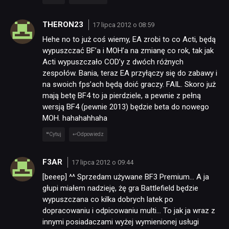
THERON23
17 lipca 2012 o 08:59
Hehe no to już coś wiemy, EA zrobi to co Acti, będą
wypuszczać BF’a i MOH’a na zmianę co rok, tak jak
Acti wypuszczało COD’y z dwóch różnych
zespołów. Bania, teraz EA przyłączy się do zabawy i
na swoich fps’ach będą doić graczy. FAIL. Skoro już
mają betę BF4 to ja pierdziele, a pewnie z pełną
wersją BF4 (pewnie 2013) będzie beta do nowego
MOH. hahahahhaha
Cytuj
Odpowiedz
F3AR
17 lipca 2012 o 09:44
[beeep] ^^ Sprzedam używane BF3 Premium… A ja
głupi miałem nadzieję, żę gra Battlefield będzie
wypuszczana co kilka dobrych latek po
dopracowaniu i odpicowaniu multi… To jak ja wraz z
innymi posiadaczami wyżej wymienionej usługi