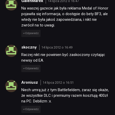
GalenMarek
14 lipca 2012 o 16:47
Na waszej gazecie jak była reklama Medal of Honor
pojawiła się informacja, o dostępie do bety BF3, ale
wtedy nie była jakoś zapowiedziana, i nikt nie
zwrócił na to uwagi.
Odpowiedz
skoczny
14 lipca 2012 o 16:49
Raczej nikt nie powinien być zaskoczony czytając
newsy od EA.
Odpowiedz
Aroniusz
14 lipca 2012 o 16:51
Niech umrą już z tym Battlefieldem, zaraz się okaże,
że wszystkie DLC i premiumy razem kosztują 400zł
na PC. Debilizm :x.
Odpowiedz