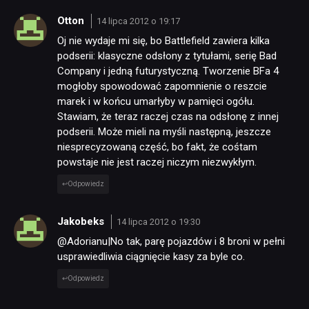
Otton
14 lipca 2012 o 19:17
Oj nie wydaje mi się, bo Battlefield zawiera kilka
podserii: klasyczne odsłony z tytułami, serię Bad
Company i jedną futurystyczną. Tworzenie BFa 4
mogłoby spowodować zapomnienie o reszcie
marek i w końcu umarłyby w pamięci ogółu.
Stawiam, że teraz raczej czas na odsłonę z innej
podserii. Może mieli na myśli następną, jeszcze
niesprecyzowaną część, bo fakt, że cośtam
powstaje nie jest raczej niczym niezwykłym.
Odpowiedz
Jakobeks
14 lipca 2012 o 19:30
@Adorianu|No tak, parę pojazdów i 8 broni w pełni
usprawiedliwia ciągnięcie kasy za byle co.
Odpowiedz