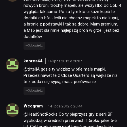
nowych broni, trochę mapek, ale wszystko od CoD 4
wygląda tak samo. Po za tym kto ci każe kupić te
dodatki do bfa. Jeśli nie chcesz mapek to nie kupuj,
a bronie z podstawki i tak są dobre. Mam premium,
a M16 jest dla mnie najlepszą broń w grze i jest bez
dodatków.
Odpowiedz
konres44
14 lipca 2012 o 20:07
@tirtel|A gdzie ty widzisz w bfie małe mapki.
Przecież nawet te z Close Quarters są większe niż
te z coda i się sypią, masz porównanie.
Odpowiedz
Wcogram
14 lipca 2012 o 20:44
@HeadShotRocks Co ty pieprzysz gry z serii BF
wychodzą w średnich przerwach 1.5roku. jakie 5-6
lat. Cykl produkcyjny miał trwać ponad dwa lata i