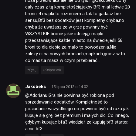
noża przeciwnika ale nie od tyłu.| @Jakobeks co ty
cały czas z tą kompletośćią,jakby Bf3 miał ledwie 20
broni i 4 mapki to rozumiem a tak to gadasz bez
sensu,Bf3 bez dodatków jest kompletny chyba,no
chyba że uważasz że w grze powinny być
WSZYSTKIE bronie jakie istnieją,i mapki
przedstawiające każde miasto na świecie,jeśli 56
broni to dla ciebie za mało to powodzenia.Nie
zalezy ci na nowych broniach,mapkach,grasz w to
NEWSY
co masz,a masz w czym przebierać…
Cytuj
Odpowiedz
RECENZJE
Jakobeks
15 lipca 2012 o 14:02
@Adorianu|Gra nie powinna być robiona pod
PUBLICYSTYKA
sprzedawanie dodatków. Kompletność to
posiadanie wszystkiego co powinno być od razu jak
KULTURA
kupuje się grę, bez premium i małych dlc. Co innego,
gdybym kupując bfa3 wiedział, że kupuję bf3 starter,
a nie bf3.
RETRO