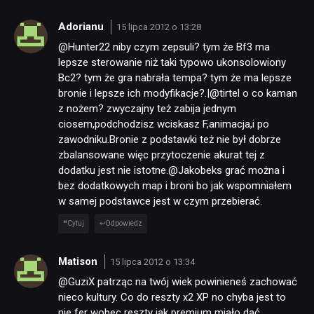
Adorianu
15 lipca 2012 o 13:28
@Hunter22 niby czym zepsuli? tym że Bf3 ma
lepsze sterowanie niż taki typowo ukonsolowiony
Bc2? tym że gra nabrała tempa? tym że ma lepsze
bronie i lepsze ich modyfikacje?.|@tirtel o co kaman
z nożem? zwyczajny też zabija jednym
ciosem,podchodzisz wciskasz F,animacja,i po
zawodniku.Bronie z podstawki też nie był dobrze
zbalansowane więc przytoczenie akurat tej z
dodatku jest nie istotne.@Jakobeks grać można i
bez dodatkowych map i broni bo jak wspomniałem
w samej podstawce jest w czym przebierać.
Cytuj
Odpowiedz
Matison
15 lipca 2012 o 13:34
@GuziX patrząc na twój wiek powinieneś zachować
nieco kultury. Co do reszty x2 XP no chyba jest to
nie fer wobec reszty jak premium miało dać