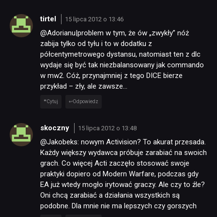
tirtel
15 lipca 2012 o 13:46
@Adorianu|problem w tym, że ów „zwykły” nóż
zabija tylko od tyłu i to w dodatku z
półcentymetrowego dystansu, natomiast ten z dlc
wydaje się być tak niezbalansowany jak commando
w mw2. Cóż, przynajmniej z tego DICE bierze
przykład – zły, ale zawsze…
Cytuj
Odpowiedz
skoczny
15 lipca 2012 o 13:48
@Jakobeks: nowym Activision? To akurat przesada.
Każdy większy wydawca próbuje zarabiać na swoich
grach. Co więcej Acti zaczęło stosować swoje
praktyki dopiero od Modern Warfare, podczas gdy
EA już wtedy mogło irytować graczy. Ale czy to źle?
Oni chcą zarabiać a działania wszystkich są
podobne. Dla mnie nie ma lepszych czy gorszych