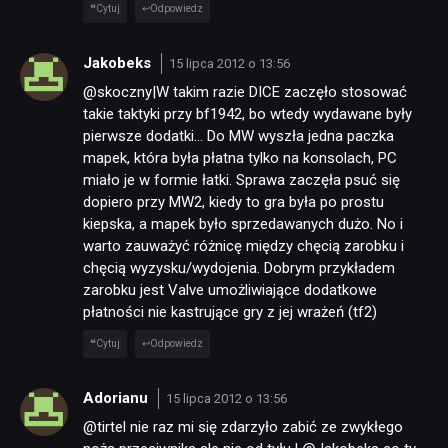
Cytuj
Odpowiedz
Jakobeks
15 lipca 2012 o 13:56
@skoczny|W takim razie DICE zaczęło stosować
takie taktyki przy bf1942, bo wtedy wydawane były
pierwsze dodatki… Do MW wyszła jedna paczka
mapek, która była płatna tylko na konsolach, PC
miało je w formie łatki. Sprawa zaczęła psuć się
dopiero przy MW2, kiedy to gra była po prostu
kiepska, a mapek było sprzedawanych dużo. No i
warto zauważyć różnicę między chęcią zarobku i
chęcią wyzysku/wydojenia. Dobrym przykładem
zarobku jest Valve umożliwiające dodatkowe
płatności nie kastrujące gry z jej wrażeń (tf2)
Cytuj
Odpowiedz
Adorianu
15 lipca 2012 o 13:56
@tirtel nie raz mi się zdarzyło zabić ze zwykłego