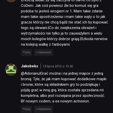
Zresztą widać że się zaczyna to samo co było z
CoDem. Jak coś powiesz źle bo komuś się gra
podoba to jesteś wrogiem nr 1. Mam takie zdanie
mam takie spostrzeżenia i mam takie wąty o to jak
gracze którzy nie chcą bądź nie stać ich by kupować
tego są olewani.|Co do zwiększenia obrażeń i
wytrzymałości nie tylko ja to zauważyłem a wielu
moich kolegów którzy dobrze grają.|Szkoda nerwów
na kolejną walkę z fanboyami.
Cytuj
Odpowiedz
Jakobeks
15 lipca 2012 o 13:42
@Adorianu|Grać można i na jednej mapce z jedną
bronią. Tyle, że jak mam kupować dodatkowe mapki
i bronie, które są składnikiem gry to podziękuję i
pójdę grać w inną grę, która została sprzedana mi
kompletna, albo jest rozwijana przez społeczność.
Bf nowym codem, a ea nowym activision.
Cytuj
Odpowiedz