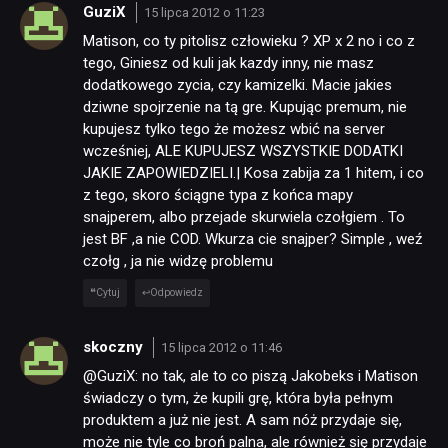
GuziX
15 lipca 2012 o 11:23
Matison, co ty pitolisz człowieku ? XP x 2 no i co z
tego, Giniesz od kuli jak kazdy inny, nie masz
dodatkowego zycia, czy kamizelki. Macie jakies
dziwne spojrzenie na tą gre. Kupując premum, nie
kupujesz tylko tego że możesz wbić na server
wcześniej, ALE KUPUJESZ WSZYSTKIE DODATKI
JAKIE ZAPOWIEDZIELI.| Kosa zabija za 1 hitem, i co
z tego, skoro ściągne typa z końca mapy
snajperem, albo przejade skurwiela czołgiem . To
jest BF ,a nie COD. Wkurza cie snajper? Simple , weź
czołg , ja nie widzę problemu
Cytuj
Odpowiedz
skoczny
15 lipca 2012 o 11:46
@GuziX: no tak, ale to co piszą Jakobeks i Matison
świadczy o tym, że kupili grę, która była pełnym
produktem a już nie jest. A sam nóż przydaje się,
może nie tyle co broń palna, ale również się przydaje