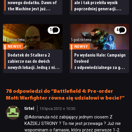
nowego dodatku. Dawn of
ale i tak przebiła wynik
the Machine jest już
poprzedniej generacji.
dostępny
Nintendo ma powody
do radości
1
4
4 godzin temu
5 godzin temu
NEWSY
NEWSY
Dodatek do Stalkera 2
Po wydaniu Halo: Campaign
zabierze nas do dwóch
Evolved
nowych lokacji. Jedną z nich
z odpowiedzialnego za grę
seria obiecywała
studia zwolniono
od samego początku
pracowników
78 odpowiedzi do “Battlefield 4: Pre-order
MoH: Warfighter równa się udziałowi w becie?”
tirtel
15 lipca 2012 o 10:30
@Adorianu|a nóż zabijający jednym ciosem Z
KAŻDEJ STRONY ? To nie jest przewaga ? Już nie
wspominam o famasie, który przez pierwsze 1-2