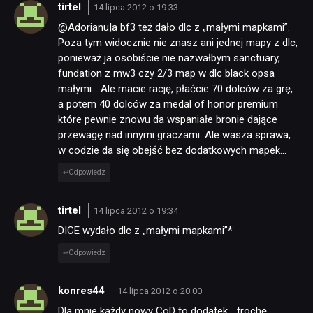
tirtel
14 lipca 2012 o 19:33
@Adorianu|a bf3 też dało dlc z „małymi mapkami”.
Poza tym widocznie nie znasz ani jednej mapy z dlc,
ponieważ ja osobiście nie nazwałbym sanctuary,
fundation z mw3 czy 2/3 map w dlc black opsa
małymi… Ale macie rację, płaćcie 70 dolców za grę,
a potem 40 dolców za medal of honor premium
które pewnie znowu da wspaniałe bronie dające
przewagę nad innymi graczami. Ale wasza sprawa,
w codzie da się obejść bez dodatkowych mapek…
Odpowiedz
tirtel
14 lipca 2012 o 19:34
DICE wydało dlc z „małymi mapkami”*
Odpowiedz
konres44
14 lipca 2012 o 20:00
Dla mnie każdy nowy CoD to dodatek… trochę