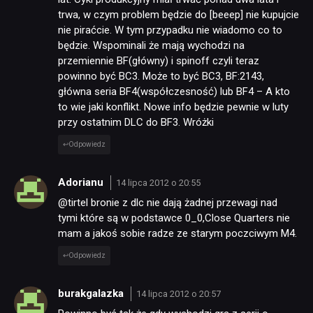
trwa, w czym problem będzie do [beeep] nie kupujcie
nie piraćcie. W tym przypadku nie wiadomo co to
będzie. Wspominali że mają wychodzi na
przemiennie BF(główny) i spinoff czyli teraz
powinno być BC3. Może to być BC3, BF:2143,
główna seria BF4(współczesność) lub BF4 – A kto
to wie jaki konflikt. Nowe info będzie pewnie w luty
przy ostatnim DLC do BF3. Wróżki
Odpowiedz
Adorianu
14 lipca 2012 o 20:55
@tirtel bronie z dlc nie dają żadnej przewagi nad
tymi które są w podstawce 0_0,Close Quarters nie
mam a jakoś sobie radze ze starym poczciwym M4.
Odpowiedz
burakgalazka
14 lipca 2012 o 20:57