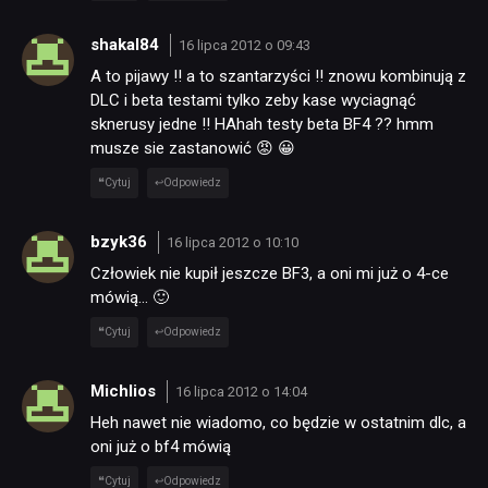
shakal84
16 lipca 2012 o 09:43
A to pijawy !! a to szantarzyści !! znowu kombinują z
DLC i beta testami tylko zeby kase wyciagnąć
sknerusy jedne !! HAhah testy beta BF4 ?? hmm
musze sie zastanowić 😡 😀
Cytuj
Odpowiedz
bzyk36
16 lipca 2012 o 10:10
Człowiek nie kupił jeszcze BF3, a oni mi już o 4-ce
mówią… 🙂
Cytuj
Odpowiedz
Michlios
16 lipca 2012 o 14:04
Heh nawet nie wiadomo, co będzie w ostatnim dlc, a
oni już o bf4 mówią
Cytuj
Odpowiedz