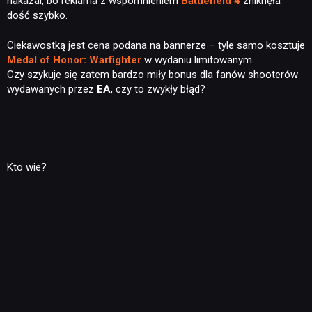
nakazal, bo reklama z wspomnieniem
Battlefield 4
zniknęła
dość szybko.
Ciekawostką jest cena podana na bannerze – tyle samo kosztuje
Medal of Honor: Warfighter
w wydaniu limitowanym.
Czy szykuje się zatem bardzo miły bonus dla fanów shooterów
wydawanych przez
EA
, czy to zwykły błąd?
Kto wie?