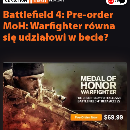
CD-ACTION
NEWSY
14.07.2012
78
Battlefield 4: Pre-order
MoH: Warfighter równa
się udziałowi w becie?