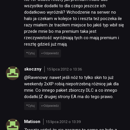
wszystkie dodatki to dla czego jeszcze ich
dodatkowo wyróżnili? Wchodzenie na serwer no
halo ja czekam w kolejce to i reszta też poczeka ile
razy miałem że traciłem miejsce bo jakiś typ wbił się
przede mnie bo ma premium taka jest
rzeczywistość wyróżniają tych co mają premium i
resztę gdzieś już mają.
Cytuj
Odpowiedz
skoczny
15 lipca 2012 o 13:36
@Ravenowy: nawet jeśli nóż to tylko skin to już
weekendy 2xXP robią niepotrzebną różnicę jak dla
mnie. Co innego pakiet zbiorczy DLC a co innego
dodatki.|Z drugiej strony EA ma do tego prawo.
Cytuj
Odpowiedz
Matison
15 lipca 2012 o 13:39