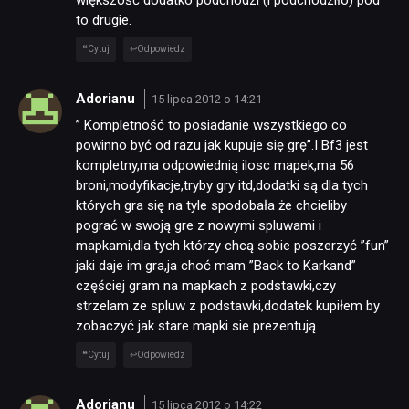
większość dodatkó podchodzi (i podchodziło) pod
to drugie.
Cytuj
Odpowiedz
Adorianu
15 lipca 2012 o 14:21
” Kompletność to posiadanie wszystkiego co
powinno być od razu jak kupuje się grę”.I Bf3 jest
kompletny,ma odpowiednią ilosc mapek,ma 56
broni,modyfikacje,tryby gry itd,dodatki są dla tych
których gra się na tyle spodobała że chcieliby
pograć w swoją gre z nowymi spluwami i
mapkami,dla tych którzy chcą sobie poszerzyć ”fun”
jaki daje im gra,ja choć mam ”Back to Karkand”
częściej gram na mapkach z podstawki,czy
strzelam ze spluw z podstawki,dodatek kupiłem by
zobaczyć jak stare mapki sie prezentują
Cytuj
Odpowiedz
Adorianu
15 lipca 2012 o 14:22