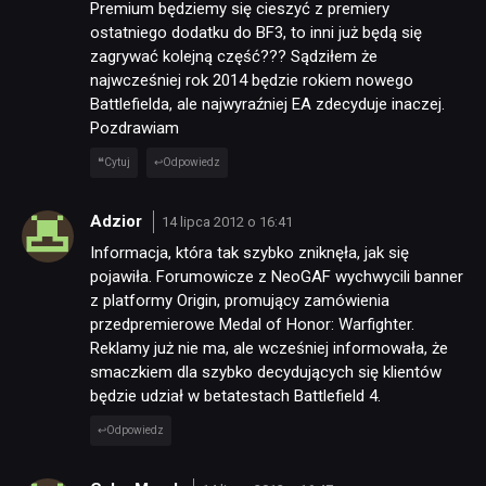
Premium będziemy się cieszyć z premiery
ostatniego dodatku do BF3, to inni już będą się
zagrywać kolejną część??? Sądziłem że
najwcześniej rok 2014 będzie rokiem nowego
Battlefielda, ale najwyraźniej EA zdecyduje inaczej.
Pozdrawiam
Cytuj
Odpowiedz
Adzior
14 lipca 2012 o 16:41
Informacja, która tak szybko zniknęła, jak się
pojawiła. Forumowicze z NeoGAF wychwycili banner
z platformy Origin, promujący zamówienia
przedpremierowe Medal of Honor: Warfighter.
Reklamy już nie ma, ale wcześniej informowała, że
smaczkiem dla szybko decydujących się klientów
będzie udział w betatestach Battlefield 4.
Odpowiedz