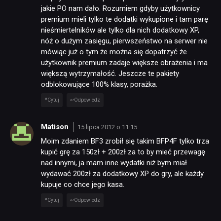
jakie PO nam dało. Rozumiem gdyby użytkownicy
premium mieli tylko te dodatki wykupione i tam parę
nieśmiertelników ale tylko dla nich dodatkowy XP,
nóż o dużym zasięgu, pierwszeństwo na serwer nie
mówiąc już o tym że można się dopatrzyć że
użytkownik premium zadaje większe obrażenia i ma
większą wytrzymałość. Jeszcze te pakiety
odblokowujące 100% klasy, porażka.
Cytuj
Odpowiedz
Matison
15 lipca 2012 o 11:15
Moim zdaniem BF3 zrobił się takim BFP4F tylko trza
kupić grę za 150zł + 200zł za to by mieć przewagę
nad innymi, ja mam inne wydatki niż bym miał
wydawać 200zł za dodatkowy XP do gry, ale każdy
kupuje co chce jego kasa.
Cytuj
Odpowiedz