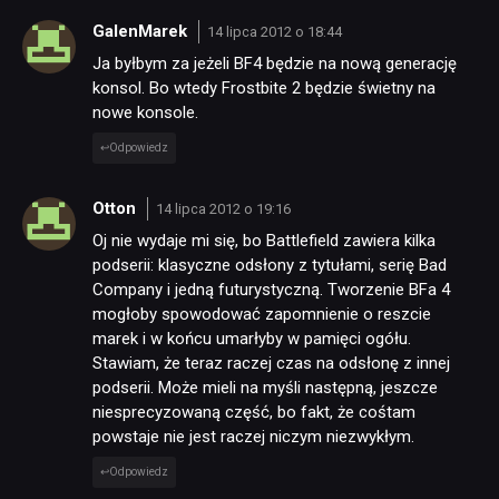
GalenMarek
14 lipca 2012 o 18:44
Ja byłbym za jeżeli BF4 będzie na nową generację
konsol. Bo wtedy Frostbite 2 będzie świetny na
nowe konsole.
Odpowiedz
Otton
14 lipca 2012 o 19:16
Oj nie wydaje mi się, bo Battlefield zawiera kilka
podserii: klasyczne odsłony z tytułami, serię Bad
Company i jedną futurystyczną. Tworzenie BFa 4
mogłoby spowodować zapomnienie o reszcie
marek i w końcu umarłyby w pamięci ogółu.
Stawiam, że teraz raczej czas na odsłonę z innej
podserii. Może mieli na myśli następną, jeszcze
niesprecyzowaną część, bo fakt, że cośtam
powstaje nie jest raczej niczym niezwykłym.
Odpowiedz