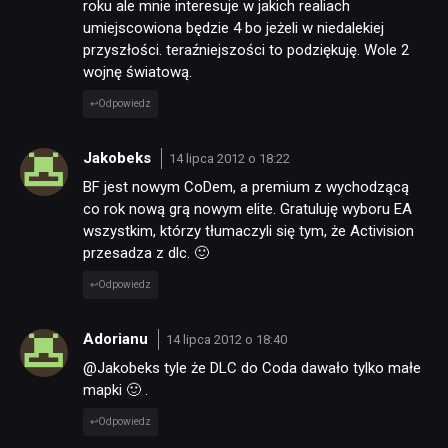
roku ale mnie interesuje w jakich realiach
umiejscowiona będzie 4 bo jeżeli w niedalekiej
przyszłości. teraźniejszości to podziękuję. Wole 2
wojnę światową.
Odpowiedz
Jakobeks
14 lipca 2012 o 18:22
BF jest nowym CoDem, a premium z wychodzącą
co rok nową grą nowym elite. Gratuluję wyboru EA
wszystkim, którzy tłumaczyli się tym, że Activision
przesadza z dlc. 🙂
Odpowiedz
Adorianu
14 lipca 2012 o 18:40
@Jakobeks tyle że DLC do Coda dawało tylko małe
mapki 🙂 .
Odpowiedz