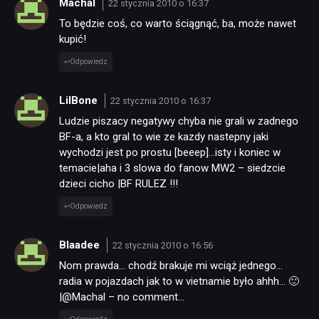
Machal
22 stycznia 2010 o 16:37
To będzie coś, co warto ściągnąć, ba, może nawet
kupić!
Odpowiedz
LilBone
22 stycznia 2010 o 16:37
Ludzie piszacy negatywy chyba nie grali w zadnego
BF-a, a kto gral to wie ze kazdy nastepny jaki
wychodzi jest po prostu [beeep]…isty i koniec w
temacie|aha i 3 slowa do fanow MW2 – siedzcie
dzieci cicho |BF RULEZ !!!
Odpowiedz
Blaadee
22 stycznia 2010 o 16:56
Nom prawda… chodź brakuje mi wciąż jednego…
radia w pojazdach jak to w vietnamie było ahhh… 🙂
|@Machal – no comment…