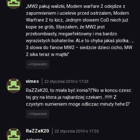
„MW2 pakuj walizki, Modern warfare 2 odejdize z
zapomnieniem i ucieknie przed ostrzalem, Modern
Warfrare 2 to kicz, Jednym słowem CoD niech już
kopie se grób, Słyszałem, że MW2 jest
przebombiasty, megaefektowny i ma bardzo
wyrazistych bohaterów. ALe to chyba jakaś plotka… ,
3 slowa do fanow MW2 – siedzcie dzieci cicho, MW
2 sika teraz w majtki”
Odpowiedz
vimes
22 stycznia 2010 o 17:23
RaZZeK20, to miała być ironia?|”No w koncu czesc
tej gry na ktora ja najbardziej czekam…!!!!!! Z
czystym sumieniem moge odliczac minuty hehe:D”
Odpowiedz
RaZZeK20
22 stycznia 2010 o 17:23