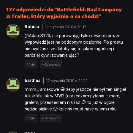
127 odpowiedzi do “Battlefield: Bad Company
2: Trailer, który wyjaśnia o co chodzi”
Ruhisu
22 stycznia 2010 o 20:12
@AdamS123, nie porównuję tylko stwierdzam, że
wypowiedź jest na podobnym poziomie.|Po prostu
nie uważasz, że dałoby się to jakoś łagodniej i
bardziej cywilizowanie ująć?
Cytuj
Odpowiedz
barthas
22 stycznia 2010 o 21:22
mmm… smakowe 😀 żeby jeszcze nie był ten singiel
tak krótki jak w MW2 (uprzedzam pytania – mam,
grałem, przeszedłem nie raz 😉 to już w ogóle
będzie pięknie 🙂 kolejny must have w tym roku
Cytuj
Odpowiedz