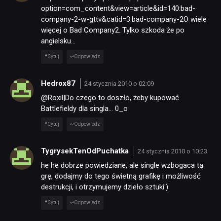
option=com_content&view=article&id=140:bad-
company-2-w-gttv&catid=3:bad-company-2O wiele
więcej o Bad Company2. Tylko szkoda że po
angielsku…
Cytuj
Odpowiedz
Hedrox87
24 stycznia 2010 o 02:09
@Roxil|Do czego to doszło, żeby kupować
Battlefieldy dla singla… 0_o
Cytuj
Odpowiedz
TygrysekTenOdPuchatka
24 stycznia 2010 o 10:23
he he dobrze powiedziane, ale single wzbogaca tą
grę, dodajmy do tego świetną grafikę i możliwość
destrukcji, i otrzymujemy dzieło sztuki:)
Cytuj
Odpowiedz