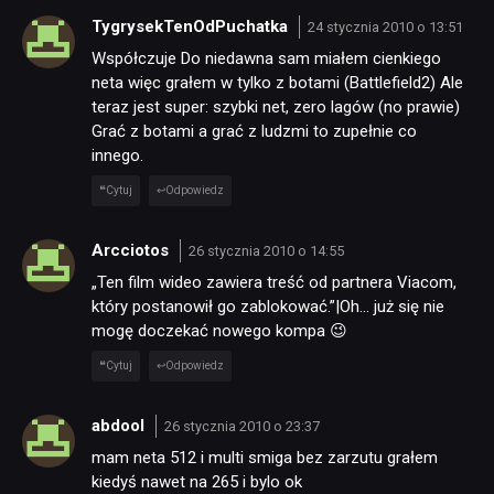
TygrysekTenOdPuchatka
24 stycznia 2010 o 13:51
Współczuje Do niedawna sam miałem cienkiego
neta więc grałem w tylko z botami (Battlefield2) Ale
teraz jest super: szybki net, zero lagów (no prawie)
Grać z botami a grać z ludzmi to zupełnie co
innego.
Cytuj
Odpowiedz
NEWSY
Arcciotos
26 stycznia 2010 o 14:55
RECENZJE
„Ten film wideo zawiera treść od partnera Viacom,
który postanowił go zablokować.”|Oh… już się nie
mogę doczekać nowego kompa 😉
PUBLICYSTYKA
Cytuj
Odpowiedz
KULTURA
abdool
26 stycznia 2010 o 23:37
mam neta 512 i multi smiga bez zarzutu grałem
kiedyś nawet na 265 i bylo ok
RETRO