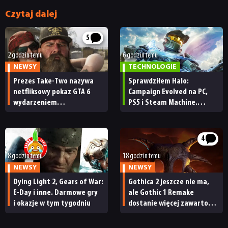
Czytaj dalej
5
2 godzin temu
6 godzin temu
NEWSY
TECHNOLOGIE
Prezes Take-Two nazywa
Sprawdziłem Halo:
netfliksowy pokaz GTA 6
Campaign Evolved na PC,
wydarzeniem
PS5 i Steam Machine.
obowiązkowym. Nawet
Wygląda świetnie,
nie wie, ilu Netflix
ale ma parę problemów
ma subskrybentów
[RECENZJA TECHNICZNA]
4
8 godzin temu
18 godzin temu
NEWSY
NEWSY
Dying Light 2, Gears of War:
Gothica 2 jeszcze nie ma,
E-Day i inne. Darmowe gry
ale Gothic 1 Remake
i okazje w tym tygodniu
dostanie więcej zawartości.
Twórcy zapowiadają
nadchodzące zmiany