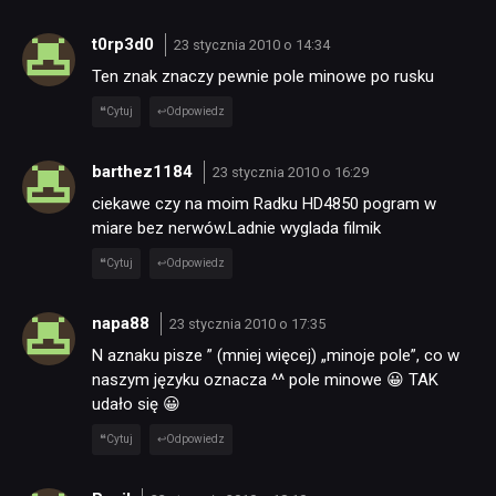
t0rp3d0
23 stycznia 2010 o 14:34
Ten znak znaczy pewnie pole minowe po rusku
Cytuj
Odpowiedz
barthez1184
23 stycznia 2010 o 16:29
ciekawe czy na moim Radku HD4850 pogram w
miare bez nerwów.Ladnie wyglada filmik
Cytuj
Odpowiedz
napa88
23 stycznia 2010 o 17:35
N aznaku pisze ” (mniej więcej) „minoje pole”, co w
naszym języku oznacza ^^ pole minowe 😀 TAK
udało się 😀
Cytuj
Odpowiedz