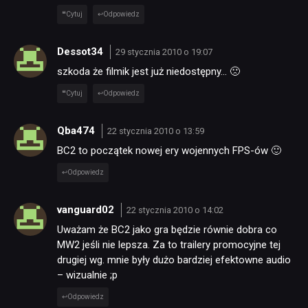
Cytuj
Odpowiedz
TECHNOLOGIE
Dessot34
29 stycznia 2010 o 19:07
szkoda że filmik jest już niedostępny… 🙁
DYSKUSJE
Cytuj
Odpowiedz
JUŻ GRALIŚMY
Qba474
22 stycznia 2010 o 13:59
BC2 to początek nowej ery wojennych FPS-ów 🙂
SKLEP
Odpowiedz
vanguard02
22 stycznia 2010 o 14:02
Uważam że BC2 jako gra będzie równie dobra co
MW2 jeśli nie lepsza. Za to trailery promocyjne tej
drugiej wg. mnie były dużo bardziej efektowne audio
– wizualnie ;p
Odpowiedz