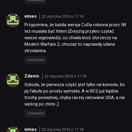
Odpowiedz
vimes
22 stycznia 2010 o 17:14
Przypomina, że każda wersja CoDa robiona przez IW
też musiała być hitem.|Zresztą przykro czytać
wasze wypowiedzi, co chwila ktoś złorzeczy na
Modern Warfare 2, chociaż to naprawdę udana
strzelanina.
Odpowiedz
Zdenio
22 stycznia 2010 o 17:18
Szkoda, że pierwsza część jest tylko na konsole, bo
jej fabuła po prostu wymiata. A w BC2 już będzie
trochę poważniej, chyba raczej ratowanie USA, a nie
wyścig po złoto ;]
Odpowiedz
vimes
22 stycznia 2010 o 17:18