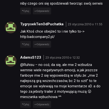
niby czego oni się spodziewali tworząc swój serwis
Cytuj
Odpowiedz
TygrysekTenOdPuchatka
23 stycznia 2010 o 11:55
Jak Ktoś chce obejżeć to i nie tylko to->
http:badcompany2.pl/
Cytuj
Odpowiedz
AdamsS123
23 stycznia 2010 o 12:32
@Ruhisu – no coż, da się, ale mw 2 wzbudza
wemnie wiele negatywnych emocji, a jak jeszcze
fanboye mw 2 się wypowiedzą w stylu że: „mw 2
najlepszą grą wszechczasów, bc 2 to szit” to te
emocje sie wylewają na moje komentarze xD. a do
tego za.jebisty trailer z motywującą muzą 😛
mieszanka wybuchowa ^^
Cytuj
Odpowiedz