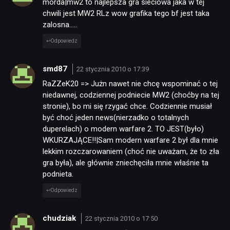
morda|mw2 to najlepsza gra sieciowa jaka w tej
chwili jest MW2 RLz wow grafika tego bf jest taka
zalosna…..
Odpowiedz
smd87
22 stycznia 2010 o 17:39
RaZZeK20 => Jużn nawet nie chcę wspominać o tej
niedawnej, codziennej podniecie MW2 (choćby na tej
stronie), bo mi się rzygać chce. Codziennie musiał
być choć jeden news(nierzadko o totalnych
duperelach) o modern warfare 2. TO JEST(było)
WKURZAJĄCE!!|Sam modern warfare 2 był dla mnie
lekkim rozczarowaniem (choć nie uważam, że to zła
gra była), ale głównie zniechęciła mnie właśnie ta
podnieta.
Odpowiedz
chudziak
22 stycznia 2010 o 17:50