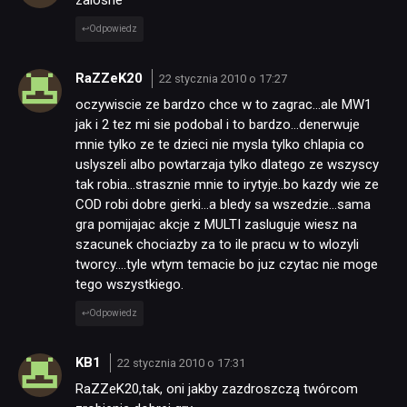
zalosne
Odpowiedz
RaZZeK20
22 stycznia 2010 o 17:27
oczywiscie ze bardzo chce w to zagrac…ale MW1
jak i 2 tez mi sie podobal i to bardzo…denerwuje
mnie tylko ze te dzieci nie mysla tylko chlapia co
uslyszeli albo powtarzaja tylko dlatego ze wszyscy
tak robia…strasznie mnie to irytyje..bo kazdy wie ze
COD robi dobre gierki…a bledy sa wszedzie…sama
gra pomijajac akcje z MULTI zasluguje wiesz na
szacunek chociazby za to ile pracu w to wlozyli
tworcy….tyle wtym temacie bo juz czytac nie moge
tego wszystkiego.
Odpowiedz
KB1
22 stycznia 2010 o 17:31
RaZZeK20,tak, oni jakby zazdroszczą twórcom