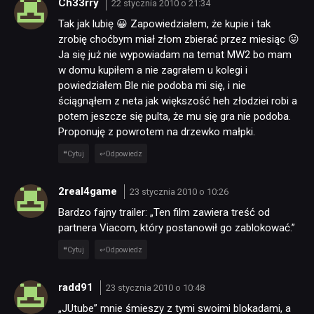
Ch33rry
22 stycznia 2010 o 21:34
Tak jak lubię 😀 Zapowiedziałem, że kupie i tak
zrobię choćbym miał złom zbierać przez miesiąc 😛
Ja się już nie wypowiadam na temat MW2 bo mam
w domu kupiłem a nie zagrałem u kolegi i
powiedziałem Ble nie podoba mi się, i nie
ściągnąłem z neta jak większość heh złodziei robi a
potem jeszcze się pulta, że mu się gra nie podoba.
Proponuję z powrotem na drzewko małpki.
Cytuj
Odpowiedz
2real4game
23 stycznia 2010 o 10:26
Bardzo fajny trailer: „Ten film zawiera treść od
partnera Viacom, który postanowił go zablokować.”
Cytuj
Odpowiedz
radd91
23 stycznia 2010 o 10:48
„JUtube” mnie śmieszy z tymi swoimi blokadami, a