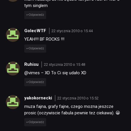
tym singlem
Odpowiedz
GolecWTF
22 stycznia 2010 o 15:44
YEAH!!! BF ROCKS !!!
Odpowiedz
Ruhisu
22 stycznia 2010 o 15:48
@vimes – XD To Ci się udało XD
Odpowiedz
yakokornecki
22 stycznia 2010 o 15:52
muza fajna, grafy fajne, czego mozna jeszcze
prosic (oczywiscie fabula pewnie tez ciekawa). 😀
Odpowiedz