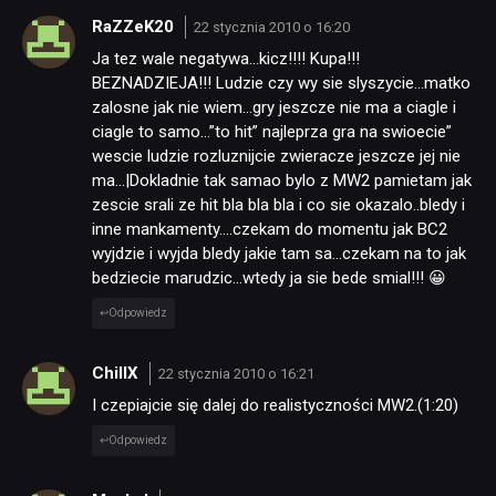
RaZZeK20
22 stycznia 2010 o 16:20
Ja tez wale negatywa…kicz!!!! Kupa!!!
BEZNADZIEJA!!! Ludzie czy wy sie slyszycie…matko
zalosne jak nie wiem…gry jeszcze nie ma a ciagle i
ciagle to samo…”to hit” najleprza gra na swioecie”
wescie ludzie rozluznijcie zwieracze jeszcze jej nie
ma…|Dokladnie tak samao bylo z MW2 pamietam jak
zescie srali ze hit bla bla bla i co sie okazalo..bledy i
inne mankamenty….czekam do momentu jak BC2
wyjdzie i wyjda bledy jakie tam sa…czekam na to jak
bedziecie marudzic…wtedy ja sie bede smial!!! 😀
Odpowiedz
ChillX
22 stycznia 2010 o 16:21
I czepiajcie się dalej do realistyczności MW2.(1:20)
Odpowiedz