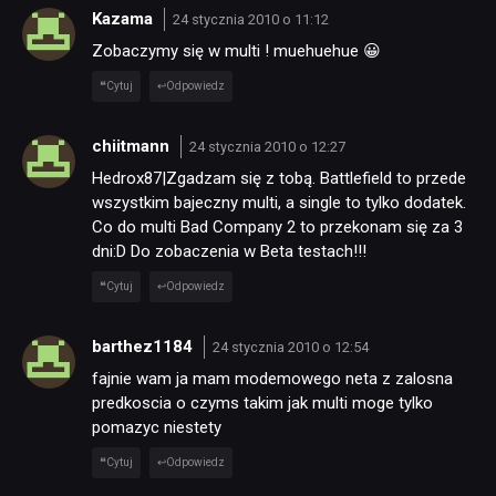
Kazama
24 stycznia 2010 o 11:12
Zobaczymy się w multi ! muehuehue 😀
Cytuj
Odpowiedz
chiitmann
24 stycznia 2010 o 12:27
Hedrox87|Zgadzam się z tobą. Battlefield to przede
wszystkim bajeczny multi, a single to tylko dodatek.
Co do multi Bad Company 2 to przekonam się za 3
dni:D Do zobaczenia w Beta testach!!!
Cytuj
Odpowiedz
barthez1184
24 stycznia 2010 o 12:54
fajnie wam ja mam modemowego neta z zalosna
predkoscia o czyms takim jak multi moge tylko
pomazyc niestety
Cytuj
Odpowiedz