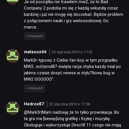
Ja od początku nie trawiłem mw2, za to Bad
Company 2 podoba mi się z każdą sekundą coraz
bardziej i już nie mogę się doczekać. Będzie problem
z połączeniem nauki i gry wieloosobowej. Do
marca…
Odpowiedz
mateusz66
22 stycznia 2010 o 17:52
Mark3r-typowy z Ciebie fan-boy w tym przypadku
MW2…ech|smd87-święta racja chyba kazdy mial po
jakims czasie dosyć newsa w stylu”Nowy bug w
MW2 OOOOOO”.
Odpowiedz
Hedrox87
22 stycznia 2010 o 17:58
@Mark3r|Mam nadzieję że to tylko prowokacja. Bo
ta gra ma [beeep]istą grafikę i fizykę i muzykę.
Obsługuje i wykorzystuje DirectX 11 czego nie mają