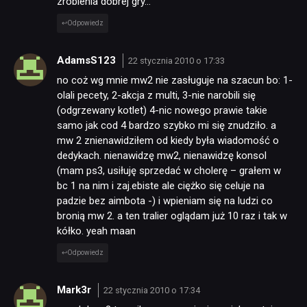
zrobienia dobrej gry…
Odpowiedz
AdamsS123
22 stycznia 2010 o 17:33
no coż wg mnie mw2 nie zasługuje na szacun bo: 1-
olali pecety, 2-akcja z multi, 3-nie narobili się
(odgrzewany kotlet) 4-nic nowego prawie takie
samo jak cod 4 bardzo szybko mi się znudziło. a
mw 2 znienawidziłem od kiedy była wiadomość o
dedykach. nienawidzę mw2, nienawidzę konsol
(mam ps3, usiłuję sprzedać w cholerę – grałem w
bc 1 na nim i zaj.ebiste ale ciężko się celuje na
padzie bez aimbota -) i wpieniam się na ludzi co
bronią mw 2. a ten tralier oglądam już 10 raz i tak w
kółko. yeah maan
Odpowiedz
Mark3r
22 stycznia 2010 o 17:34