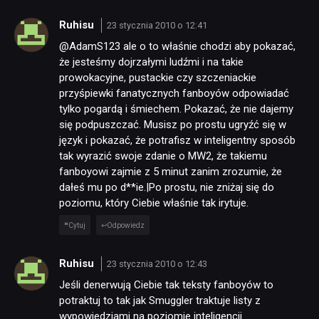
Ruhisu
23 stycznia 2010 o 12:41
@AdamS123 ale o to właśnie chodzi aby pokazać,
że jesteśmy dojrzałymi ludźmi i na takie
prowokacyjne, pustackie czy szczeniackie
przyśpiewki fanatycznych fanboyów odpowiadać
tylko pogardą i śmiechem. Pokazać, że nie dajemy
się podpuszczać. Musisz po prostu ugryźć się w
język i pokazać, że potrafisz w inteligentny sposób
tak wyrazić swoje zdanie o MW2, że takiemu
fanboyowi zajmie z 5 minut zanim zrozumie, że
dałeś mu po d**ie.|Po prostu, nie zniżaj się do
poziomu, który Ciebie właśnie tak irytuje.
Cytuj
Odpowiedz
Ruhisu
23 stycznia 2010 o 12:43
Jeśli denerwują Ciebie tak teksty fanboyów to
potraktuj to tak jak Smuggler traktuje listy z
wypowiedziami na poziomie inteligencji