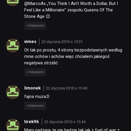
@MarcoAx „You Think I Ain’t Worth a Dollar, But I
Feel Like a Millionaire” zespołu Queens Of The
Stone Age 😉
Odpowiedz
vimes
22 stycznia 2010 o 15:31
Ot tak po prostu, 4 strony bezpodstawnych według
mnie ochów i achów więc chciałem jakiegoś
negatywa strzelić
Odpowiedz
limonek
22 stycznia 2010 o 15:40
fajna muza:D
Odpowiedz
tirek96
22 stycznia 2010 o 15:44
Mam nadzieje że nie będzie tak jak z fuel of war z