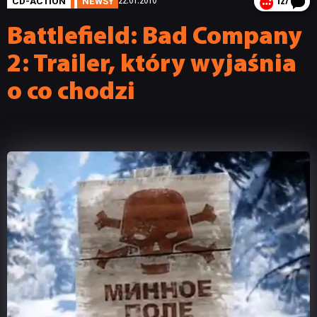
CD-ACTION
NEWSY
22.01.2010
127
Battlefield: Bad Company
2: Trailer, który wyjaśnia
o co chodzi