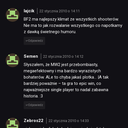
lajcik
22 stycznia 2010 o 14:11
BF2 ma najlepszy klimat ze wszystkich shooterów.
Nie ma to jak rozwalanie wszystkiego co napotkamy
z dawką świetnego humoru.
Odpowiedz
Semen
22 stycznia 2010 o 14:12
Słyszałem, że MW2 jest przebombiasty,
megaefektowny i ma bardzo wyrazistych
bohaterów. ALe to chyba jakaś plotka… |A tak
bardziej poważnie – ta gra to epic win, co
najważniejsze single player to nadal zabawna
historia. :3
Odpowiedz
Zebros22
22 stycznia 2010 o 14:33