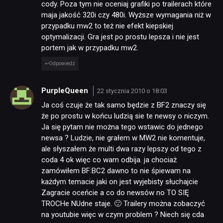
cody. Poza tym nie oceniaj grafiki po trailerach które
maja jakość 320i czy 480i. Wyższe wymagania niż w
przypadku mw2 to też nie efekt kiepskiej
optymalizacji. Gra jest po prostu lepsza i nie jest
portem jak w przypadku mw2.
Odpowiedz
PurpleQueen
22 stycznia 2010 o 18:03
Ja coś czuje że tak samo będzie z BF2 znaczy się
że po prostu w końcu ludzią sie te newsy o niczym.
Ja się pytam nie można tego wstawic do jednego
newsa ? Ludzie, nie grałem w MW2 nie komentuje,
ale słyszałem że multi dwa razy lepszy od tego z
coda 4 ok więc co wam odbija. ja chociaż
zamówiłem BF:BC2 dawno to nie śpiewam na
każdym temacie jaki on jest wyjebisty słuchajcie
Zagracie oceńcie a co do newsów no TO SIĘ
TROCHe NUdne staje. 🙂 Trailery można zobaczyć
na youtubie więc w czym problem ? Niech się cda