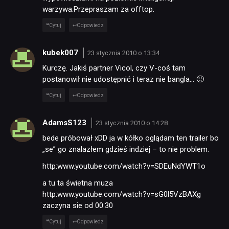
warzywa.Przepraszam za offtop.
Cytuj
Odpowiedz
kubek007
23 stycznia 2010 o 13:34
Kurczę. Jakiś partner Vicol, czy V-coś tam
postanowił nie udostępnić i teraz nie bangla… 🙁
Cytuj
Odpowiedz
AdamsS123
23 stycznia 2010 o 14:28
bede próbował xDD ja w kółko oglądam ten trailer bo
„se” go znalazłem gdzieś indziej – to nie problem.
http:www.youtube.com/watch?v=SDEuNdYWT1o
a tu ta świetna muza
http:www.youtube.com/watch?v=sG0l5VzBAXg
zaczyna sie od 00:30
Cytuj
Odpowiedz