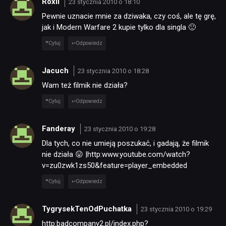
Roxil
23 stycznia 2010 o 18:10
Pewnie uznacie mnie za dziwaka, czy coś, ale tę grę,
jak i Modern Warfare 2 kupie tylko dla singla 🙂
Cytuj
Odpowiedz
Jacuch
23 stycznia 2010 o 18:28
Wam też filmik nie działa?
Cytuj
Odpowiedz
Fanderay
23 stycznia 2010 o 19:28
Dla tych, co nie umieją poszukać, i gadają, że filmik
nie działa 😛 |http:www.youtube.com/watch?
v=zu0zwk1zs50&feature=player_embedded
Cytuj
Odpowiedz
TygrysekTenOdPuchatka
23 stycznia 2010 o 19:29
http:badcompany2.pl/index.php?