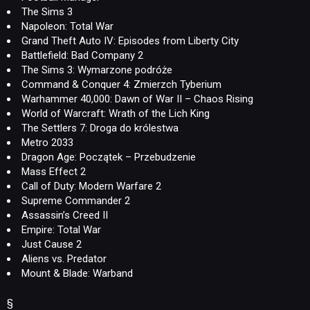
The Sims 3
Napoleon: Total War
Grand Theft Auto IV: Episodes from Liberty City
Battlefield: Bad Company 2
The Sims 3: Wymarzone podróże
Command & Conquer 4: Zmierzch Tyberium
Warhammer 40,000: Dawn of War II – Chaos Rising
World of Warcraft: Wrath of the Lich King
NEWSY
The Settlers 7: Droga do królestwa
Metro 2033
Dragon Age: Początek – Przebudzenie
RECENZJE
Mass Effect 2
Call of Duty: Modern Warfare 2
Supreme Commander 2
PUBLICYSTYKA
Assassin’s Creed II
Empire: Total War
Just Cause 2
KULTURA
Aliens vs. Predator
Mount & Blade: Warband
RETRO
§