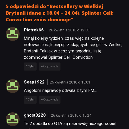
długo
znaków »Nie dotykać!«”
5 odpowiedzi do “Bestsellery w Wielkiej
Brytanii (dane z 18.04 – 24.04). Splinter Cell:
Conviction znów dominuje”
Piotrek66
26 kwietnia 2010 o 12:58
Minął kolejny tydzień, czas więc na kolejne
notowanie najlepiej sprzedających się gier w Wielkiej
Brytanii. Tak jak w zeszłym tygodniu, listę
zdominował Splinter Cell: Conviction.
Cytuj
Odpowiedz
Soap1922
26 kwietnia 2010 o 15:01
Angolom naprawdę odwala z tym FM…
Cytuj
Odpowiedz
ghost0220
26 kwietnia 2010 o 15:24
Te 2 dodatki do GTA są naprawdę niczego sobie|