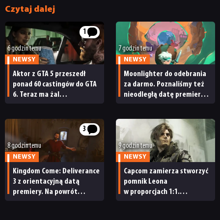
Czytaj dalej
1
6 godzin temu
7 godzin temu
NEWSY
NEWSY
Aktor z GTA 5 przeszedł
Moonlighter do odebrania
ponad 60 castingów do GTA
za darmo. Poznaliśmy też
6. Teraz ma żal
nieodległą datę premiery
do Rockstara
Moonlightera 2
3
8 godzin temu
9 godzin temu
NEWSY
NEWSY
Kingdom Come: Deliverance
Capcom zamierza stworzyć
3 z orientacyjną datą
pomnik Leona
premiery. Na powrót
w proporcjach 1:1.
do średniowiecznych Czech
„Będziecie potrzebowali
nie będziemy czekać zbyt
wszystkich możliwych