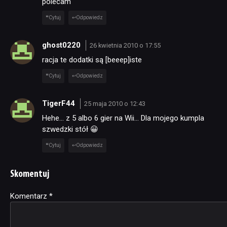
polecam
Cytuj
Odpowiedz
ghost0220
26 kwietnia 2010 o 17:55
racja te dodatki są [beeep]iste
Cytuj
Odpowiedz
TigerF44
25 maja 2010 o 12:43
Hehe… z 5 albo 6 gier na Wii… Dla mojego kumpla
szwedzki stół 😀
Cytuj
Odpowiedz
Skomentuj
Komentarz
Alternative:
*