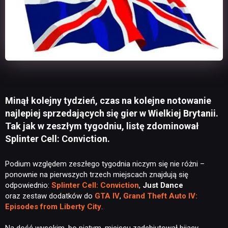
Minął kolejny tydzień, czas na kolejne notowanie
najlepiej sprzedających się gier w Wielkiej Brytanii.
Tak jak w zeszłym tygodniu, listę zdominował
Splinter Cell: Conviction.
Podium względem zeszłego tygodnia niczym się nie różni –
ponownie na pierwszych trzech miejscach znajdują się
odpowiednio:
Splinter Cell: Conviction
,
Just Dance
oraz zestaw dodatków do
GTA IV
,
Grand Theft Auto IV:
Episodes from Liberty City
.
Na dość wysokim, bo piątym, miejscu zadebiutował bijący