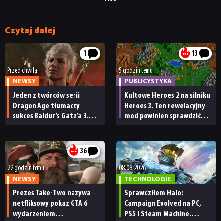
Czytaj dalej
1
13
Przed chwilą
5 godzin temu
NEWSY
PUBLICYSTYKA
Jeden z twórców serii
Kultowe Heroes 2 na silniku
Dragon Age tłumaczy
Heroes 3. Ten rewelacyjny
sukces Baldur’s Gate’a 3.
mod powinien sprawdzić
„Zrobili to, co należało
każdy fan
zrobić przy tak dużej
przerwie”
36
22 godzin temu
08.08.2026
NEWSY
TECHNOLOGIE
Prezes Take-Two nazywa
Sprawdziłem Halo:
netfliksowy pokaz GTA 6
Campaign Evolved na PC,
wydarzeniem
PS5 i Steam Machine.