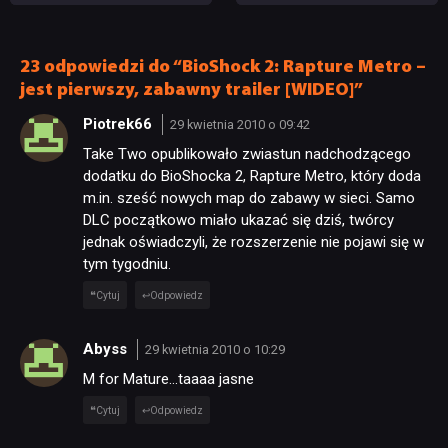
obowiązkowym. Nawet
Wygląda świetnie,
nie wie, ilu Netflix
ale ma parę problemów
ma subskrybentów
[RECENZJA TECHNICZNA]
23 odpowiedzi do “BioShock 2: Rapture Metro –
jest pierwszy, zabawny trailer [WIDEO]”
Piotrek66
29 kwietnia 2010 o 09:42
Take Two opublikowało zwiastun nadchodzącego
dodatku do BioShocka 2, Rapture Metro, który doda
m.in. sześć nowych map do zabawy w sieci. Samo
DLC początkowo miało ukazać się dziś, twórcy
jednak oświadczyli, że rozszerzenie nie pojawi się w
tym tygodniu.
Cytuj
Odpowiedz
Abyss
29 kwietnia 2010 o 10:29
M for Mature…taaaa jasne
Cytuj
Odpowiedz