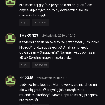
Nie mam tej gry (nie przypadła mi do gustu) ale
chyba kupie tylko po to by dowiedzieć się jak
mieszka Smuggler.
Cytuj
Odpowiedz
THERON23
29 kwietnia 2010 o 15:19
Każdemu banan na twarzy, że przeczytali „Smuggler
Hideout” oj dzieci, dzieci. xD A tak serio kiedy
odwiedzamy Smuggler’a? Najlepiej wszyscy razem!
xD xD Świetne mapki i niezła sieka
Cytuj
Odpowiedz
dt12345
29 kwietnia 2010 o 20:35
Jedynka była lepsza.. Mam dwójkę, ale nie chce mi
się w nią grać.. W jedynkę jak zacząłem, to
musiałem skończyć. Może Rapture mi się przejdło?
Nie wiem 😉