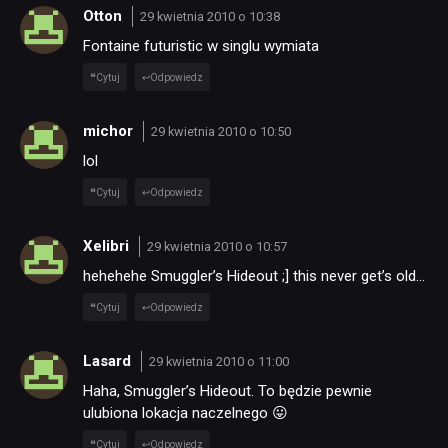
Otton
29 kwietnia 2010 o 10:38
Fontaine futuristic w singlu wymiata
Cytuj
Odpowiedz
michor
29 kwietnia 2010 o 10:50
lol
NEWSY
Cytuj
Odpowiedz
Xelibri
RECENZJE
29 kwietnia 2010 o 10:57
hehehehe Smuggler’s Hideout ;] this never get’s old…
Cytuj
Odpowiedz
PUBLICYSTYKA
Lasard
29 kwietnia 2010 o 11:00
KULTURA
Haha, Smuggler’s Hideout. To będzie pewnie
ulubiona lokacja naczelnego 😛
RETRO
Cytuj
Odpowiedz