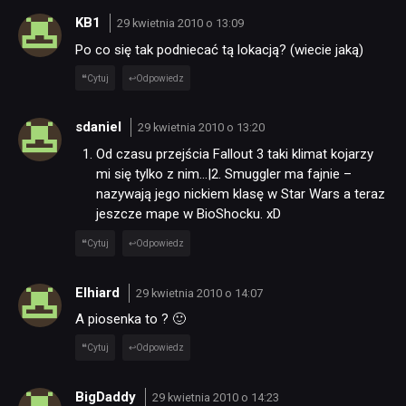
KB1
29 kwietnia 2010 o 13:09
Po co się tak podniecać tą lokacją? (wiecie jaką)
Cytuj
Odpowiedz
sdaniel
29 kwietnia 2010 o 13:20
Od czasu przejścia Fallout 3 taki klimat kojarzy
mi się tylko z nim…|2. Smuggler ma fajnie –
nazywają jego nickiem klasę w Star Wars a teraz
jeszcze mape w BioShocku. xD
Cytuj
Odpowiedz
Elhiard
29 kwietnia 2010 o 14:07
A piosenka to ? 🙂
Cytuj
Odpowiedz
BigDaddy
29 kwietnia 2010 o 14:23