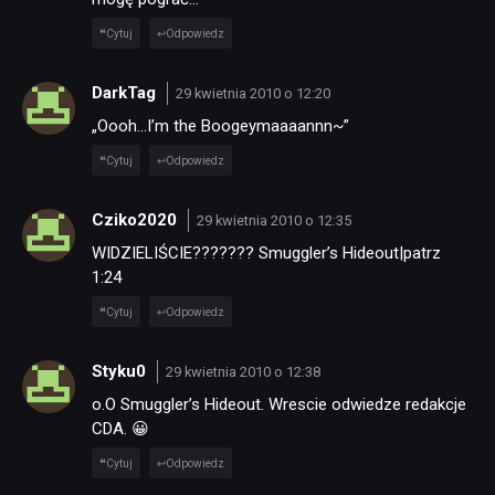
Cytuj
Odpowiedz
DarkTag
29 kwietnia 2010 o 12:20
„Oooh…I’m the Boogeymaaaannn~”
Cytuj
Odpowiedz
Cziko2020
29 kwietnia 2010 o 12:35
WIDZIELIŚCIE??????? Smuggler’s Hideout|patrz
1:24
Cytuj
Odpowiedz
Styku0
29 kwietnia 2010 o 12:38
o.O Smuggler’s Hideout. Wrescie odwiedze redakcje
CDA. 😀
Cytuj
Odpowiedz