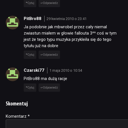
Cytuj
Odpowiedz
PitBro88
29 kwietnia 2010 o 23:41
Ja podobnie jak mbwrobel przez cały niemal
zwiastun miałem w głowie fallouta 3^^ coś w tym
jest że tego typu muzyka przykleiła się do tego
tytułu już na dobre
Cytuj
Odpowiedz
Czarski77
1 maja 2010 o 10:54
PitBro88 ma dużą racje
Cytuj
Odpowiedz
Skomentuj
Komentarz
Alternative:
*