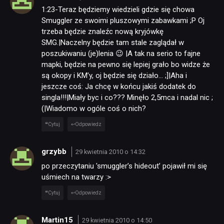
1:23-Teraz będziemy wiedzieli gdzie się chowa
Smuggler ze swoimi pluszowymi zabawkami ;P Oj
trzeba będzie znaleźc nową kryjówkę
SMG.|Naczelny będzie tam stale zaglądał w
poszukiwaniu (je)lenia 😉 |A tak na serio to fajne
mapki, będzie na pewno się lepiej grało bo widze że
są okopy i KM’y, oj będzie się działo… ;]|Aha i
jeszcze coś: Ja chcę w końcu jakiś dodatek do
singla!!!|Miały byc i co??? Minęło 2,5mca i nadal nic ;
(|Wiadomo w ogóle coś o nich?
Cytuj
Odpowiedz
grzybb
29 kwietnia 2010 o 14:32
po przeczytaniu 'smuggler’s hideout’ pojawił mi się
uśmiech na twarzy :>
Cytuj
Odpowiedz
Martin15
29 kwietnia 2010 o 14:50