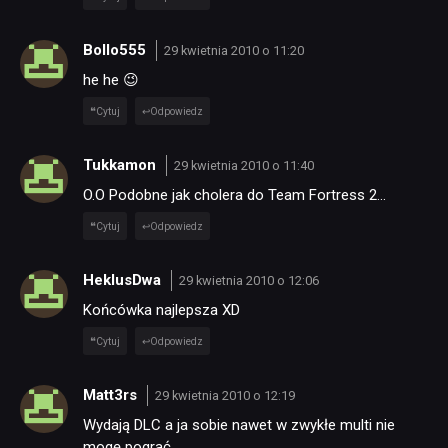
Bollo555
29 kwietnia 2010 o 11:20
TECHNOLOGIE
he he 😉
Cytuj
Odpowiedz
DYSKUSJE
Tukkamon
29 kwietnia 2010 o 11:40
JUŻ GRALIŚMY
O.O Podobne jak cholera do Team Fortress 2…
Cytuj
Odpowiedz
SKLEP
HeklusDwa
29 kwietnia 2010 o 12:06
Końcówka najlepsza XD
Cytuj
Odpowiedz
Matt3rs
29 kwietnia 2010 o 12:19
Wydają DLC a ja sobie nawet w zwykłe multi nie
mogę pograć…