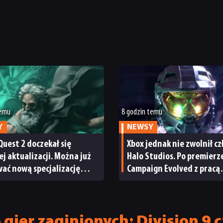
temu
8 godzin temu
Y
NEWSY
Quest 2 doczekał się
Xbox jednak nie zwolnił c
ej aktualizacji. Można już
Halo Studios. Po premierze
ać nową specjalizację
Campaign Evolved z pracą
ystem craftingu
pożegnały się inne osoby
gier zaginionych: Division 9 c