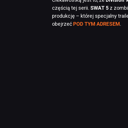
częścią tej serii.
SWAT 5
z zombie
produkcję – której specjalny tra
obejrzeć
POD TYM ADRESEM
.