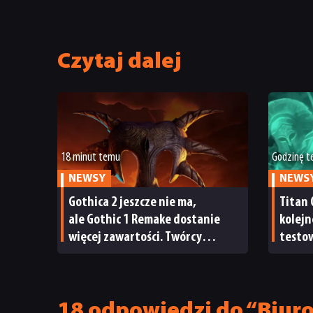
Czytaj dalej
18 minut temu
Godzinę 
NEWSY
NEWS
Gothica 2 jeszcze nie ma,
Titan 
ale Gothic 1 Remake dostanie
kolejn
więcej zawartości. Twórcy
testow
zapowiadają nadchodzące
oraz s
zmiany
18 odpowiedzi do “Biuro 