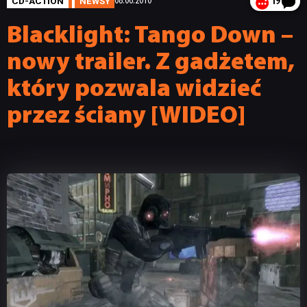
CD-ACTION
NEWSY
08.06.2010
19
Blacklight: Tango Down –
nowy trailer. Z gadżetem,
który pozwala widzieć
przez ściany [WIDEO]