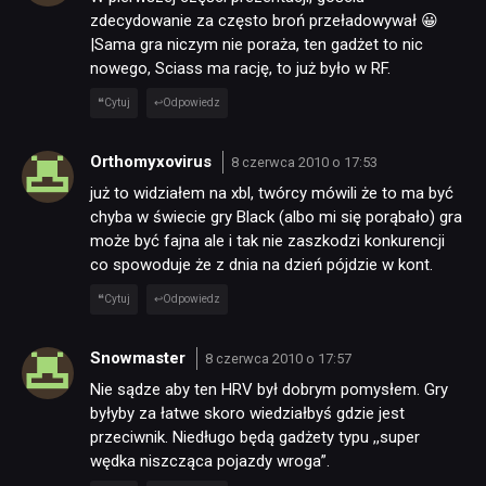
zdecydowanie za często broń przeładowywał 😀
|Sama gra niczym nie poraża, ten gadżet to nic
nowego, Sciass ma rację, to już było w RF.
Cytuj
Odpowiedz
Orthomyxovirus
8 czerwca 2010 o 17:53
już to widziałem na xbl, twórcy mówili że to ma być
chyba w świecie gry Black (albo mi się porąbało) gra
może być fajna ale i tak nie zaszkodzi konkurencji
co spowoduje że z dnia na dzień pójdzie w kont.
Cytuj
Odpowiedz
Snowmaster
8 czerwca 2010 o 17:57
Nie sądze aby ten HRV był dobrym pomysłem. Gry
byłyby za łatwe skoro wiedziałbyś gdzie jest
przeciwnik. Niedługo będą gadżety typu ,,super
wędka niszcząca pojazdy wroga”.