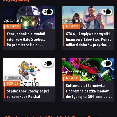
2
9
2 godzin temu
3 godzin temu
NEWSY
NEWSY
Xbox jednak nie zwolnił
GTA 6 już wpływa na wyniki
członków Halo Studios.
finansowe Take-Two. Ponad
Po premierze Halo:
miliard dolarów przychodu
Campaign Evolved z pracą
i reakcja giełdy
pożegnały się inne osoby
2
1
4 godzin temu
3 godzin temu
NEWSY
SZPILE
Kultowa platformówka
Szpile: Xbox Czechy to już
z ogromną paczką modów
sercem Xbox Polska!
dostępną na GOG.com. Jazz
Jackrabbit 2 Plus
pobierzecie jednym
kliknięciem