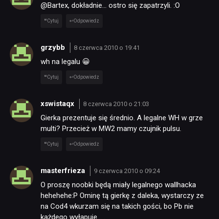
@Bartex, dokładnie… ostro się zapatrzyli. :O
Cytuj
Odpowiedz
grzybb
8 czerwca 2010 o 19:41
wh na legalu 😀
Cytuj
Odpowiedz
xswistaqx
8 czerwca 2010 o 21:03
Gierka prezentuje się średnio. A legalne WH w grze
multi? Przecież w MW2 mamy czujnik pulsu.
Cytuj
Odpowiedz
masterfrieza
9 czerwca 2010 o 09:24
O proszę noobki będą miały legalnego wallhacka
hehehehe:P Ominę tą gierkę z daleka, wystarczy ze
na Cod4 wkurzam się na takich gości, bo Pb nie
każdego wyłapuje… .