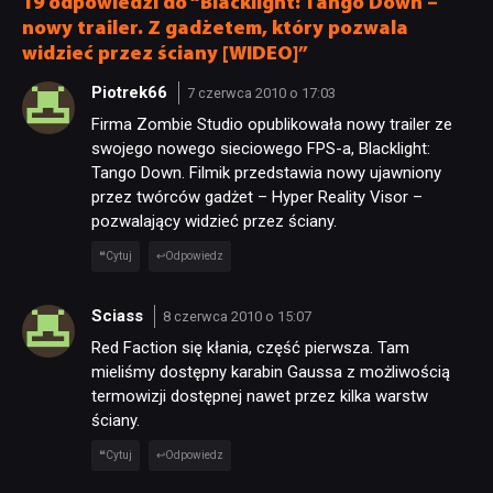
19 odpowiedzi do “Blacklight: Tango Down –
nowy trailer. Z gadżetem, który pozwala
widzieć przez ściany [WIDEO]”
Piotrek66
7 czerwca 2010 o 17:03
Firma Zombie Studio opublikowała nowy trailer ze
swojego nowego sieciowego FPS-a, Blacklight:
Tango Down. Filmik przedstawia nowy ujawniony
przez twórców gadżet – Hyper Reality Visor –
pozwalający widzieć przez ściany.
Cytuj
Odpowiedz
Sciass
8 czerwca 2010 o 15:07
NEWSY
Red Faction się kłania, część pierwsza. Tam
mieliśmy dostępny karabin Gaussa z możliwością
termowizji dostępnej nawet przez kilka warstw
RECENZJE
ściany.
Cytuj
Odpowiedz
PUBLICYSTYKA