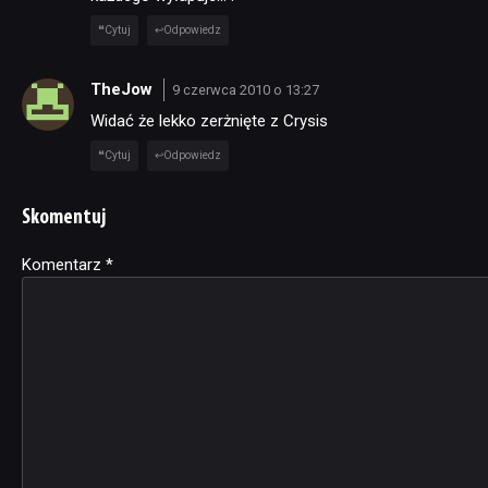
Cytuj
Odpowiedz
TheJow
9 czerwca 2010 o 13:27
Widać że lekko zerżnięte z Crysis
Cytuj
Odpowiedz
Skomentuj
Komentarz
Alternative:
*