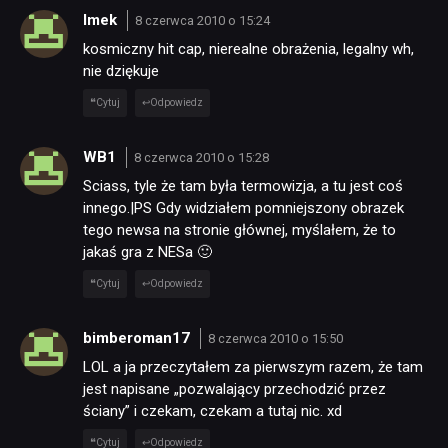
Imek
8 czerwca 2010 o 15:24
KULTURA
kosmiczny hit cap, nierealne obrażenia, legalny wh,
nie dziękuje
Cytuj
Odpowiedz
RETRO
WB1
8 czerwca 2010 o 15:28
TECHNOLOGIE
Sciass, tyle że tam była termowizja, a tu jest coś
innego.|PS Gdy widziałem pomniejszony obrazek
tego newsa na stronie głównej, myślałem, że to
DYSKUSJE
jakaś gra z NESa 🙂
Cytuj
Odpowiedz
JUŻ GRALIŚMY
bimberoman17
8 czerwca 2010 o 15:50
LOL a ja przeczytałem za pierwszym razem, że tam
SKLEP
jest napisane „pozwalający przechodzić przez
ściany” i czekam, czekam a tutaj nic. xd
Cytuj
Odpowiedz