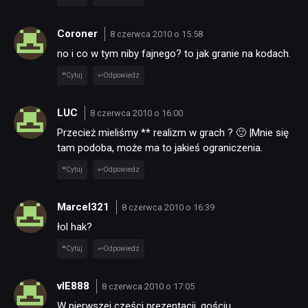
Coroner
8 czerwca 2010 o 15:58
no i co w tym niby fajnego? to jak granie na kodach.
Cytuj
Odpowiedz
LUC
8 czerwca 2010 o 16:00
Przecież mieliśmy
** realizm w grach ? 🙂 |Mnie się
tam podoba, może ma to jakieś ograniczenia.
Cytuj
Odpowiedz
Marcel321
8 czerwca 2010 o 16:39
łol hak?
Cytuj
Odpowiedz
vIE888
8 czerwca 2010 o 17:05
W pierwszej części prezentacji, gościu