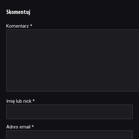
Skomentuj
Komentarz
Alternative:
*
Imię lub nick
*
Adres email
*