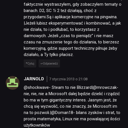
faktycznie wystraszyłem, gdy zobaczyłem tematy o
banach. D2, SC 1i 2 też działają, choć z
przygodami.Są i aplikacje komercyjne na pingwina.
|Jeżeli lubisz eksperymentować i kombinować, a jak
nie działa, to i podłubać, to korzystasz z
darmowych. Jeżeli „czas to pieniądz” i nie masz
czasu na zmuszenie tego do działania, to bierzesz
komercyjną, gdzie support techniczny pilnuje żeby
działało, a Ty tylko płacisz.
Cytuj
Odpowiedz
JARNOLD
7 stycznia 2013 o 21:08
@shockwave- Steam to nie Blizzard|@mrowczak-
nie, nie, nie a Microsoft dalej będzie dzielić i rządzić
bo ma w tym gigantyczny interes. Jasnym jest, że
chcą się wyzwolić, co nie znaczy, że Microsoft im
na to pozwoli.|@Doman18- bilans zysków i strat, to
prosta matematyka, Linux nie ma powalającej ilości
użytkowników