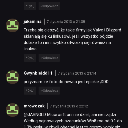
Cytuj
Odpowiedz
jakamins
7 stycznia 2013 o 21:08
Trzeba się cieszyć, że takie firmy jak Valve i Blizzard
skłaniają się ku linkusowi, jeśli wszystko pójdzie
dobrze to i inni szybko otworzą się również na
linuksa.
Cytuj
Odpowiedz
Gwynbleidd11
7 stycznia 2013 o 21:14
przyznam ze foto do newsa jest epickie ;DDD
Cytuj
Odpowiedz
mrowczak
7 stycznia 2013 o 22:12
@JARNOLD Micorosft ani nie dzieli, ani nie rządzi.
Według najnowszych szacunków Win8 ma od 0.1 do
1.3% rynku w chwili obecnej jest to gorszy wynik niż