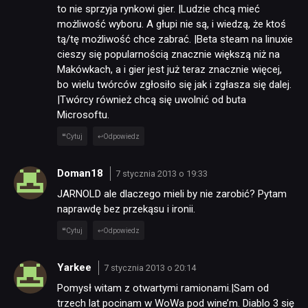
to nie sprzyja rynkowi gier. |Ludzie chcą mieć
JUŻ GRALIŚMY
możliwość wyboru. A głupi nie są, i wiedzą, że ktoś
tą/tę możliwość chce zabrać. |Beta steam na linuxie
cieszy się popularnością znacznie większą niż na
SKLEP
Makówkach, a i gier jest już teraz znacznie więcej,
bo wielu twórców zgłosiło się jak i zgłasza się dalej.
|Twórcy również chcą się uwolnić od buta
Microsoftu.
Cytuj
Odpowiedz
Doman18
7 stycznia 2013 o 19:33
JARNOLD ale dlaczego mieli by nie zarobić? Pytam
naprawdę bez przekąsu i ironii.
Cytuj
Odpowiedz
Yarkee
7 stycznia 2013 o 20:14
Pomysł witam z otwartymi ramionami.|Sam od
trzech lat pocinam w WoWa pod wine’m. Diablo 3 się