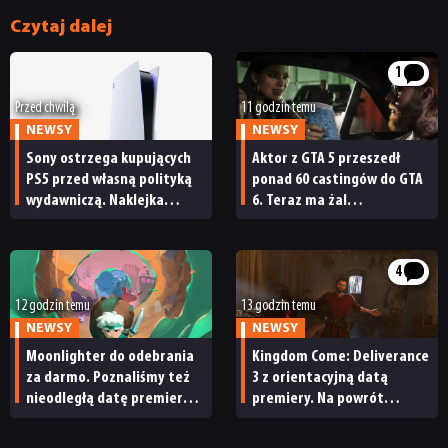
Czytaj dalej
1
Przed chwilą
11 godzin temu
NEWSY
NEWSY
Sony ostrzega kupujących
Aktor z GTA 5 przeszedł
PS5 przed własną polityką
ponad 60 castingów do GTA
wydawniczą. Naklejka
6. Teraz ma żal
na pudełku kończy dyskusję
do Rockstara
4
12 godzin temu
13 godzin temu
NEWSY
NEWSY
Moonlighter do odebrania
Kingdom Come: Deliverance
za darmo. Poznaliśmy też
3 z orientacyjną datą
nieodległą datę premiery
premiery. Na powrót
Moonlightera 2
do średniowiecznych Czech
nie będziemy czekać zbyt