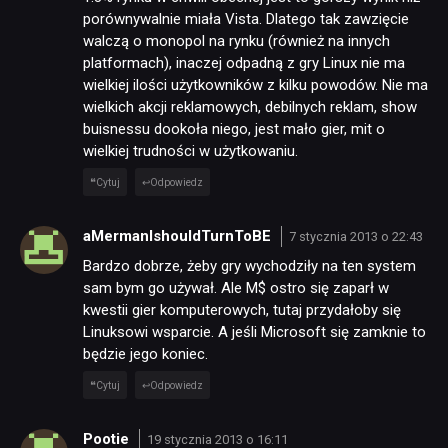
porównywalnie miała Vista. Dlatego tak zawzięcie
walczą o monopol na rynku (również na innych
platformach), inaczej odpadną z gry Linux nie ma
wielkiej ilości użytkowników z kilku powodów. Nie ma
wielkich akcji reklamowych, debilnych reklam, show
buisnessu dookoła niego, jest mało gier, mit o
wielkiej trudności w użytkowaniu.
Cytuj
Odpowiedz
aMermanIshouldTurnToBE
7 stycznia 2013 o 22:43
Bardzo dobrze, żeby gry wychodziły na ten system
sam bym go używał. Ale M$ ostro się zaparł w
kwestii gier komputerowych, tutaj przydałoby się
Linuksowi wsparcie. A jeśli Microsoft się zamknie to
będzie jego koniec.
Cytuj
Odpowiedz
Pootie
19 stycznia 2013 o 16:11