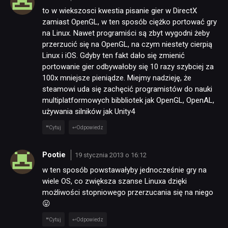
to w wiekszosci kwestia pisanie gier w DirectX
zamiast OpenGL, w ten sposób ciężko portować gry
na Linux. Nawet programiści są zbyt wygodni żeby
przerzucić się na OpenGL, na czym niestety cierpią
Linux i iOS. Gdyby ten fakt dało się zmienić
portowanie gier odbywałoby się 10 razy szybciej za
100x mniejsze pieniądze. Miejmy nadzieję, że
steamowi uda się zachęcić programistów do nauki
multiplatformowych bibbliotek jak OpenGL, OpenAL,
używania silników jak Unity4
Cytuj
Odpowiedz
Pootie
19 stycznia 2013 o 16:12
w ten sposób powstawałyby jednocześnie gry na
wiele OS, co zwiększa szanse Linuxa dzięki
możliwości stopniowego przerzucania się na niego
😛
Cytuj
Odpowiedz