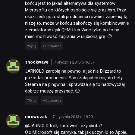
końcu jest to jakaś alternatywa dla systemów
NEWSY
Microsoftu do których osobiście się zraziłem. Przy
okazji jeśli pozostali producenci również zapełnią tą
niszę to, może w końcu zakończy się kombinowanie
RECENZJE
z emulatorami jak QEMU lub Wine tylko po to by
mieć możliwość zagrania w ulubioną grę. 🙂
PUBLICYSTYKA
Cytuj
Odpowiedz
shockwave
7 stycznia 2013 o 16:57
KULTURA
JARNOLD zarobią na pewno, a jak nie Bilzzard to
pozostali producenci. Sam załapałem się do bety
RETRO
Steam’a na pingwina i sprawdza się to nadzwyczaj
dobrze muszę przyznać. 🙂
Cytuj
Odpowiedz
TECHNOLOGIE
mrowczak
7 stycznia 2013 o 18:29
DYSKUSJE
@JARNOLD troll, żartowniś, czy idiota?
O.o|MIcrosoft się zamyka, tak jak uczyniło to Apple,