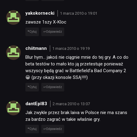
yakokornecki
1 marca 2010 o 19:01
zawsze 1szy X-Kloc
Cytuj
Odpowiedz
chiitmann
1 marca 2010 o 19:19
Blur hym… jakoś nie ciągnie mnie do tej gry. A co do
beta testów to mało kto ją przetestuje ponieważ
wszyscy będą grać w Battlefield’a Bad Company 2
😀 (przy okazji konsole SSĄ!!!!)
Cytuj
Odpowiedz
dantEpl83
2 marca 2010 o 13:07
Jak zwykle przez brak laiva w Polsce nie ma szans
za bardzo zagrać w takie właśnie gry.
Cytuj
Odpowiedz