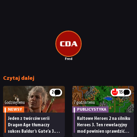
Fred
Czytaj dalej
2
15
Godzinę temu
7 godzin temu
NEWSY
PUBLICYSTYKA
Jeden z twórców serii
Kultowe Heroes 2 na silniku
Dragon Age tłumaczy
Heroes 3. Ten rewelacyjny
sukces Baldur’s Gate’a 3.
mod powinien sprawdzić