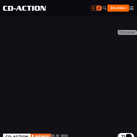


ZALOGUJ


CD-ACTION
NEWSY
01.03.2010