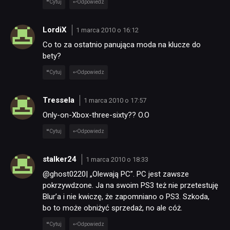
Cytuj
Odpowiedz
LordiX
1 marca 2010 o 16:12
Co to za ostatnio panująca moda na klucze do
bety?
Cytuj
Odpowiedz
Tressela
1 marca 2010 o 17:57
Only-on-Xbox-three-sixty?? O.O
Cytuj
Odpowiedz
stalker24
1 marca 2010 o 18:33
@ghost0220| „Olewają PC”. PC jest zawsze
pokrzywdzone. Ja na swoim PS3 też nie przetestuję
Blur’a i nie kwiczę, że zapomniano o PS3. Szkoda,
bo to może obniżyć sprzedaż, no ale cóż.
Cytuj
Odpowiedz