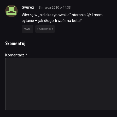
Swirex
3 marca 2010 o 14:33
Wierzę w „sidiekszynowskie” starania 🙂 I mam
pytanie – jak długo trwać ma beta?
Cytuj
Odpowiedz
Skomentuj
Komentarz
Alternative:
*