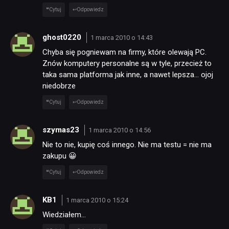
DYSKUSJE
Cytuj
Odpowiedz
JUŻ GRALIŚMY
ghost0220
1 marca 2010 o 14:43
Chyba się pogniewam na firmy, które olewają PC.
Znów komputery personalne są w tyle, przecież to
SKLEP
taka sama platforma jak inne, a nawet lepsza… ojoj
niedobrze
Cytuj
Odpowiedz
szymas23
1 marca 2010 o 14:56
Nie to nie, kupię coś innego. Nie ma testu = nie ma
zakupu 😀
Cytuj
Odpowiedz
KB1
1 marca 2010 o 15:24
Wiedziałem…