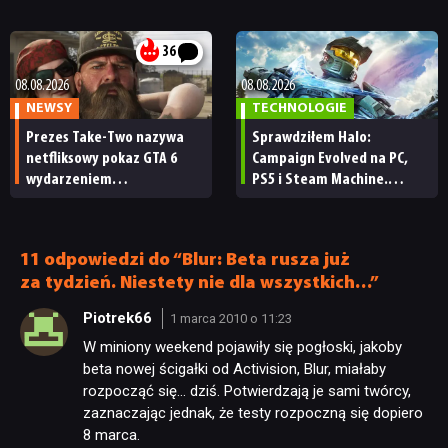
„Zrobili to, co należało
każdy fan
zrobić przy tak dużej
przerwie”
36
NEWSY
08.08.2026
08.08.2026
NEWSY
TECHNOLOGIE
RECENZJE
Prezes Take-Two nazywa
Sprawdziłem Halo:
netfliksowy pokaz GTA 6
Campaign Evolved na PC,
wydarzeniem
PS5 i Steam Machine.
PUBLICYSTYKA
obowiązkowym. Nawet
Wygląda świetnie,
nie wie, ilu Netflix
ale ma parę problemów
ma subskrybentów
[RECENZJA TECHNICZNA]
KULTURA
11 odpowiedzi do “Blur: Beta rusza już
za tydzień. Niestety nie dla wszystkich…”
Piotrek66
RETRO
1 marca 2010 o 11:23
W miniony weekend pojawiły się pogłoski, jakoby
beta nowej ścigałki od Activision, Blur, miałaby
TECHNOLOGIE
rozpocząć się… dziś. Potwierdzają je sami twórcy,
zaznaczając jednak, że testy rozpoczną się dopiero
8 marca.