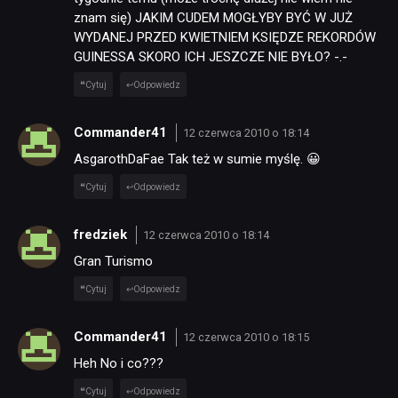
znam się) JAKIM CUDEM MOGŁYBY BYĆ W JUŻ
WYDANEJ PRZED KWIETNIEM KSIĘDZE REKORDÓW
GUINESSA SKORO ICH JESZCZE NIE BYŁO? -.-
Cytuj
Odpowiedz
Commander41
12 czerwca 2010 o 18:14
AsgarothDaFae Tak też w sumie myślę. 😀
Cytuj
Odpowiedz
fredziek
12 czerwca 2010 o 18:14
Gran Turismo
Cytuj
Odpowiedz
Commander41
12 czerwca 2010 o 18:15
Heh No i co???
Cytuj
Odpowiedz