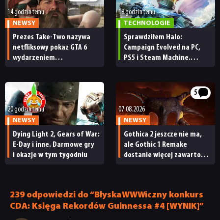
14 godzin temu
18 godzin temu
NEWSY
TECHNOLOGIE
Prezes Take-Two nazywa
Sprawdziłem Halo:
netfliksowy pokaz GTA 6
Campaign Evolved na PC,
wydarzeniem
PS5 i Steam Machine.
obowiązkowym. Nawet
Wygląda świetnie,
nie wie, ilu Netflix
ale ma parę problemów
ma subskrybentów
[RECENZJA TECHNICZNA]
5
20 godzin temu
07.08.2026
NEWSY
NEWSY
Dying Light 2, Gears of War:
Gothica 2 jeszcze nie ma,
E-Day i inne. Darmowe gry
ale Gothic 1 Remake
i okazje w tym tygodniu
dostanie więcej zawartości.
Twórcy zapowiadają
nadchodzące zmiany
239 odpowiedzi do “BłyskaWWWiczny konkurs
CDA: Księga Rekordów Guinnessa #4 [WYNIK]”