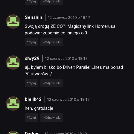
Cytuj
Odpowiedz
Senshin
12 czerwca 2010 o 18:17
Swoją drogą ŻE CO?! Magiczny link Homerusa
podawał zupełnie co innego o.0
Cytuj
Odpowiedz
siwy29
12 czerwca 2010 o 18:17
aj.. byłem blisko bo Driver: Parallel Lines ma ponad
70 utworów :/
Cytuj
Odpowiedz
bielik42
12 czerwca 2010 o 18:17
heh, gratulacje
Cytuj
Odpowiedz
Darker
12 czerwca 2010 o 18:19