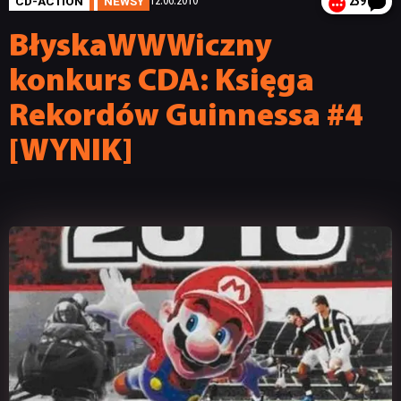
CD-ACTION
NEWSY
12.06.2010
239
BłyskaWWWiczny
konkurs CDA: Księga
Rekordów Guinnessa #4
[WYNIK]