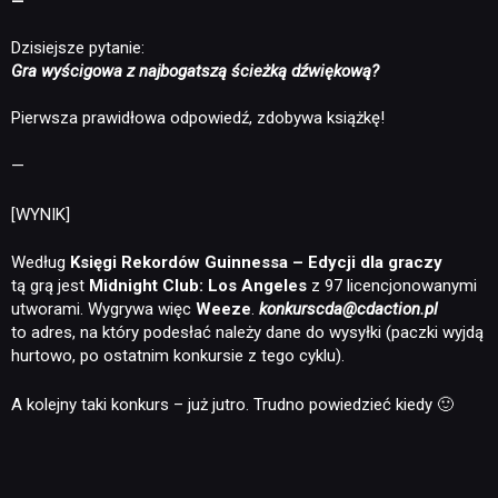
—
Dzisiejsze pytanie:
Gra wyścigowa z najbogatszą ścieżką dźwiękową?
Pierwsza prawidłowa odpowiedź, zdobywa książkę!
—
[WYNIK]
Według
Księgi Rekordów Guinnessa – Edycji dla graczy
tą grą jest
Midnight Club: Los Angeles
z 97 licencjonowanymi
utworami. Wygrywa więc
Weeze
.
konkurscda@cdaction.pl
to adres, na który podesłać należy dane do wysyłki (paczki wyjdą
hurtowo, po ostatnim konkursie z tego cyklu).
A kolejny taki konkurs – już jutro. Trudno powiedzieć kiedy 🙂