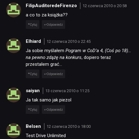
FilipAuditoredeFirenzo
12 czerwca 2010 o 20:58
a co to za książka??
Cytuj
Odpowiedz
Elhiard
12 czerwca 2010 o 22:45
Ja sobie myślałem
Pogram w CoD’a 4, (Coś po 18)…
na pewno zdążę na konkurs
, dopiero teraz
przestałem grać…
Cytuj
Odpowiedz
saiyan
13 czerwca 2010 o 11:25
Ja tak samo jak piezol
Cytuj
Odpowiedz
Belsen
12 czerwca 2010 o 18:00
Test Drive Unlimited