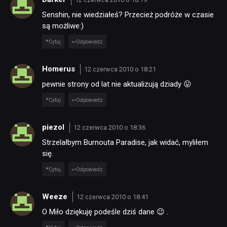
Senshin, nie wiedziałeś? Przecież podróże w czasie
są możliwe:)
Cytuj
Odpowiedz
Homerus
12 czerwca 2010 o 18:21
pewnie strony od lat nie aktualizują dziady 😛
NEWSY
Cytuj
Odpowiedz
RECENZJE
piezol
12 czerwca 2010 o 18:36
Strzelałbym Burnouta Paradise, jak widać, myliłem
się.
PUBLICYSTYKA
Cytuj
Odpowiedz
KULTURA
Weeze
12 czerwca 2010 o 18:41
O Miło dziękuję podeśle dziś dane 😉 .
RETRO