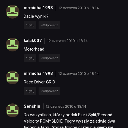
mrmichal1998
12 czerwca 2010 o 18:14
Dacie wyniki?
Cytuj
Odpowiedz
kalak007
12 czerwca 2010 o 18:14
Motorhead
Cytuj
Odpowiedz
mrmichal1998
12 czerwca 2010 o 18:14
Race Driver GRID
Cytuj
Odpowiedz
Senshin
12 czerwca 2010 o 18:14
Do wszystkich, którzy podali Blur i Split/Second
Velocity POMYŚLCIE. Tegry wyszły zaledwie dwa
tygodnie temu (może trochę dłużej nie wiem nie