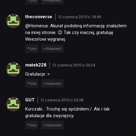
Cytuj
Odpowiedz
theconverse
12 czerwca 2010 o 18:49
TECHNOLOGIE
@Homerus: Akurat podobną informację znalazłem
na innej stronie. 😉 Tak czy inaczej, gratuluję
DYSKUSJE
Weeze’owi wygranej.
Cytuj
Odpowiedz
JUŻ GRALIŚMY
matek228
12 czerwca 2010 o 20:24
Gratulacje :>
SKLEP
Cytuj
Odpowiedz
GUT
12 czerwca 2010 o 20:38
Kurczaki… Trochę się spóźniłem:/. Ale i tak
gratulacje dla zwycięzcy.
Cytuj
Odpowiedz