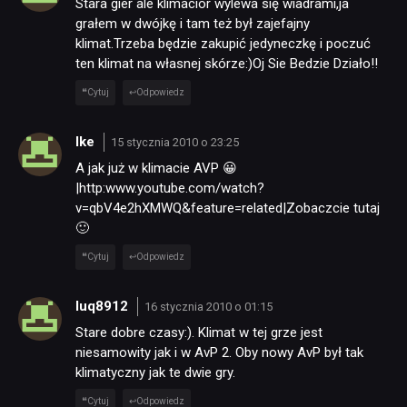
Stara gier ale klimacior wylewa się wiadrami,ja
grałem w dwójkę i tam też był zajefajny
klimat.Trzeba będzie zakupić jedyneczkę i poczuć
ten klimat na własnej skórze:)Oj Sie Bedzie Działo!!
Cytuj
Odpowiedz
Ike
15 stycznia 2010 o 23:25
A jak już w klimacie AVP 😀
|http:www.youtube.com/watch?
v=qbV4e2hXMWQ&feature=related|Zobaczcie tutaj
🙂
Cytuj
Odpowiedz
luq8912
16 stycznia 2010 o 01:15
Stare dobre czasy:). Klimat w tej grze jest
niesamowity jak i w AvP 2. Oby nowy AvP był tak
klimatyczny jak te dwie gry.
Cytuj
Odpowiedz