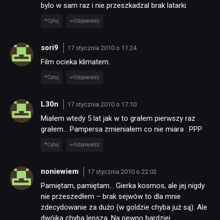
bylo w sam raz i nie przeszkadzal brak latarki
Cytuj
Odpowiedz
sori9
17 stycznia 2010 o 11:24
Film ocieka klimatem.
Cytuj
Odpowiedz
L30n
17 stycznia 2010 o 17:10
Miałem wtedy 5 lat jak w to grałem pierwszy raz
grałem… Pampersa zmieniałem co nie miara : PPP
Cytuj
Odpowiedz
noniewiem
17 stycznia 2010 o 22:02
Pamiętam, pamiętam… Gierka kosmos, ale jej nigdy
nie przeszedłem – brak sejwów to dla mnie
zdecydowanie za dużo (w goldzie chyba już są). Ale
dwójka chyba lepsza. Na pewno bardziej