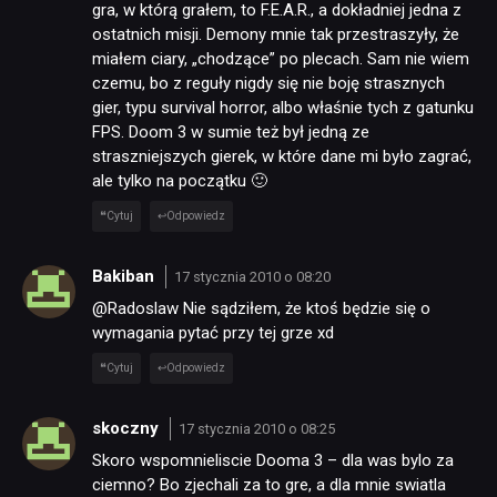
gra, w którą grałem, to F.E.A.R., a dokładniej jedna z
ostatnich misji. Demony mnie tak przestraszyły, że
miałem ciary, „chodzące” po plecach. Sam nie wiem
czemu, bo z reguły nigdy się nie boję strasznych
gier, typu survival horror, albo właśnie tych z gatunku
FPS. Doom 3 w sumie też był jedną ze
straszniejszych gierek, w które dane mi było zagrać,
ale tylko na początku 🙂
Cytuj
Odpowiedz
Bakiban
17 stycznia 2010 o 08:20
@Radoslaw Nie sądziłem, że ktoś będzie się o
wymagania pytać przy tej grze xd
Cytuj
Odpowiedz
skoczny
17 stycznia 2010 o 08:25
Skoro wspomnieliscie Dooma 3 – dla was bylo za
ciemno? Bo zjechali za to gre, a dla mnie swiatla