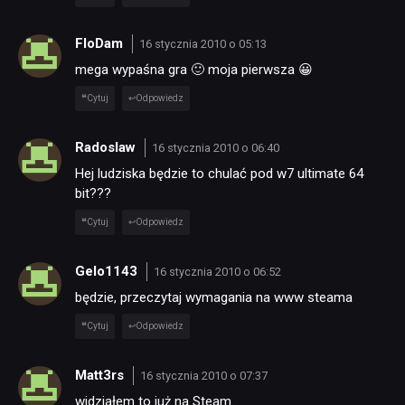
FloDam
16 stycznia 2010 o 05:13
mega wypaśna gra 🙂 moja pierwsza 😀
Cytuj
Odpowiedz
NEWSY
Radoslaw
16 stycznia 2010 o 06:40
Hej ludziska będzie to chulać pod w7 ultimate 64
bit???
RECENZJE
Cytuj
Odpowiedz
PUBLICYSTYKA
Gelo1143
16 stycznia 2010 o 06:52
będzie, przeczytaj wymagania na www steama
KULTURA
Cytuj
Odpowiedz
Matt3rs
RETRO
16 stycznia 2010 o 07:37
widziałem to już na Steam.