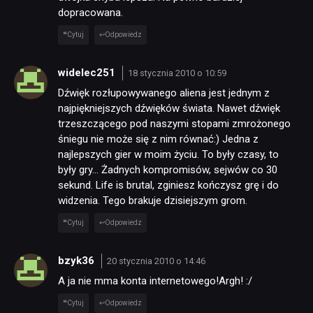
dopracowana.
Cytuj
Odpowiedz
widelec251
18 stycznia 2010 o 10:59
Dźwięk rozłupowywanego aliena jest jednym z
najpiękniejszych dźwięków świata. Nawet dźwięk
trzeszczącego pod naszymi stopami zmrożonego
śniegu nie może się z nim równać:) Jedna z
najlepszych gier w moim życiu. To były czasy, to
były gry… Żadnych kompromisów, sejwów co 30
sekund. Life is brutal, zginiesz kończysz grę i do
widzenia. Tego brakuje dzisiejszym grom.
Cytuj
Odpowiedz
bzyk36
20 stycznia 2010 o 14:46
A ja nie mma konta internetowego!Argh! :/
Cytuj
Odpowiedz