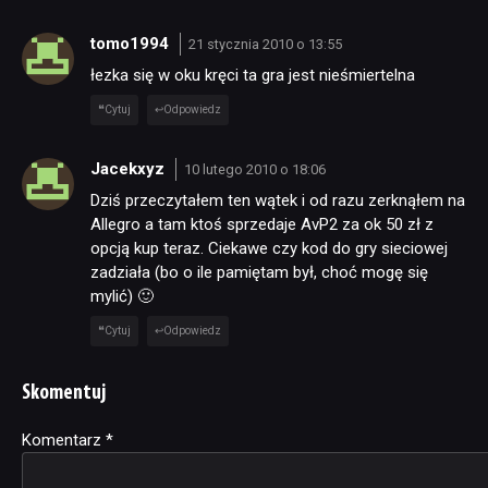
tomo1994
21 stycznia 2010 o 13:55
łezka się w oku kręci ta gra jest nieśmiertelna
Cytuj
Odpowiedz
Jacekxyz
10 lutego 2010 o 18:06
Dziś przeczytałem ten wątek i od razu zerknąłem na
Allegro a tam ktoś sprzedaje AvP2 za ok 50 zł z
opcją kup teraz. Ciekawe czy kod do gry sieciowej
zadziała (bo o ile pamiętam był, choć mogę się
mylić) 🙂
Cytuj
Odpowiedz
Skomentuj
Komentarz
Alternative:
*