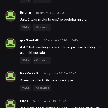
Engire
16 stycznia 2010 o 09:49
Jakaś taka nijaka ta gra.Nie podoba mi sie.
Cytuj
Odpowiedz
grz3siek48
16 stycznia 2010 o 10:40
AvP2 był rewelacyjny szkoda że już takich dobrych
gier nikt nie robi.
Cytuj
Odpowiedz
RaZZeK20
16 stycznia 2010 o 10:49
Dzieki za info CDA zaraz se kupie…
Cytuj
Odpowiedz
Litak
16 stycznia 2010 o 10:51