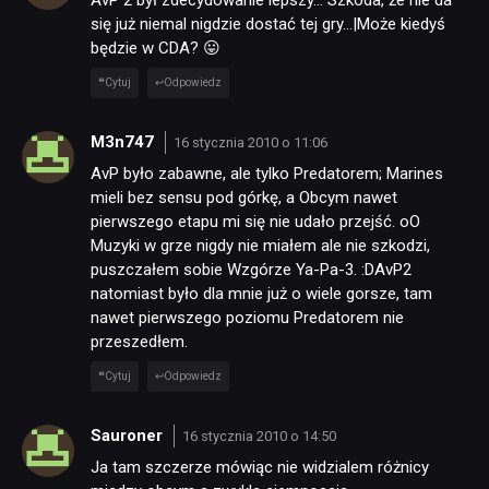
AvP 2 był zdecydowanie lepszy… Szkoda, że nie da
się już niemal nigdzie dostać tej gry…|Może kiedyś
będzie w CDA? 😛
Cytuj
Odpowiedz
M3n747
16 stycznia 2010 o 11:06
AvP było zabawne, ale tylko Predatorem; Marines
mieli bez sensu pod górkę, a Obcym nawet
pierwszego etapu mi się nie udało przejść. oO
Muzyki w grze nigdy nie miałem ale nie szkodzi,
puszczałem sobie Wzgórze Ya-Pa-3. :DAvP2
natomiast było dla mnie już o wiele gorsze, tam
nawet pierwszego poziomu Predatorem nie
przeszedłem.
Cytuj
Odpowiedz
Sauroner
16 stycznia 2010 o 14:50
Ja tam szczerze mówiąc nie widzialem różnicy