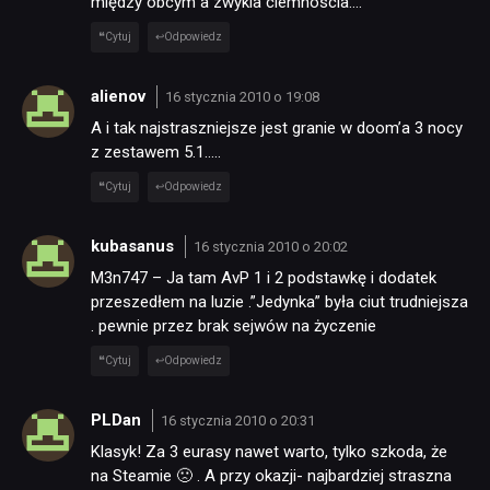
między obcym a zwykla ciemnoscia….
Cytuj
Odpowiedz
alienov
16 stycznia 2010 o 19:08
A i tak najstraszniejsze jest granie w doom’a 3 nocy
z zestawem 5.1…..
Cytuj
Odpowiedz
kubasanus
16 stycznia 2010 o 20:02
M3n747 – Ja tam AvP 1 i 2 podstawkę i dodatek
przeszedłem na luzie .”Jedynka” była ciut trudniejsza
. pewnie przez brak sejwów na życzenie
Cytuj
Odpowiedz
PLDan
16 stycznia 2010 o 20:31
Klasyk! Za 3 eurasy nawet warto, tylko szkoda, że
na Steamie 🙁 . A przy okazji- najbardziej straszna