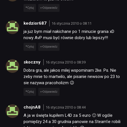
Cytuj
Odpowiedz
TECHNOLOGIE
kedzior687
16 stycznia 2010 o 08:11
DYSKUSJE
ja juz bym miał nakichane po 1 minucie grania xD
nowy AvP musi być równie dobry lub lepszy!!!
JUŻ GRALIŚMY
Cytuj
Odpowiedz
skoczny
16 stycznia 2010 o 08:39
SKLEP
Dobra gra, ale jakos milej wspominam 2ke. Ps. Nie
zeby mnie to martwilo, ale pisanie newsow po 23 to
sie nazywa pracoholizm 😉
Cytuj
Odpowiedz
chojnA8
16 stycznia 2010 o 08:44
A ja w święta kupiłem L4D za 5 euro 🙂 W ogóle
pomiędzy 24 a 30 grudnia panowie na Steam’ie robili