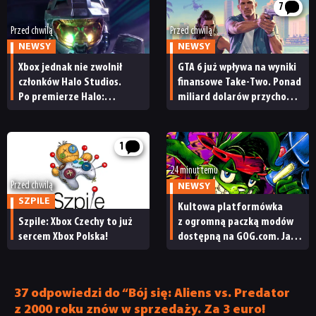
7
Przed chwilą
Przed chwilą
NEWSY
NEWSY
Xbox jednak nie zwolnił
GTA 6 już wpływa na wyniki
członków Halo Studios.
finansowe Take-Two. Ponad
Po premierze Halo:
miliard dolarów przychodu
Campaign Evolved z pracą
i reakcja giełdy
pożegnały się inne osoby
1
24 minut temu
Przed chwilą
NEWSY
SZPILE
Kultowa platformówka
Szpile: Xbox Czechy to już
z ogromną paczką modów
sercem Xbox Polska!
dostępną na GOG.com. Jazz
Jackrabbit 2 Plus
pobierzecie jednym
kliknięciem
37 odpowiedzi do “Bój się: Aliens vs. Predator
z 2000 roku znów w sprzedaży. Za 3 euro!