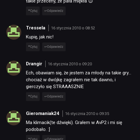
takie przeceny, że pała miękła 😉
Cytuj
Odpowiedz
Tressela
16 stycznia 2010 o 08:52
Kupię, jak nic!
Cytuj
Odpowiedz
Drangir
16 stycznia 2010 o 09:20
Ech, obawiam się, że jestem za młody na takie gry…
chociaż w dwójkę zagrałem nie tak dawno, i
gierczyło się STRAAASZNIE
Cytuj
Odpowiedz
Gieromaniak24
16 stycznia 2010 o 09:35
Ma klimacik(te dźwięki). Grałem w AvP2 i mi się
podobało. :]
Cytuj
Odpowiedz