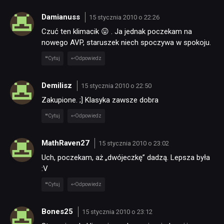
Damianuss
15 stycznia 2010 o 22:26
Czuć ten klimacik 😛 . Ja jednak poczekam na
nowego AVP, staruszek niech spoczywa w spokoju.
Cytuj
Odpowiedz
Demilisz
15 stycznia 2010 o 22:50
Zakupione. ;] Klasyka zawsze dobra
Cytuj
Odpowiedz
MathRaven27
15 stycznia 2010 o 23:02
Uch, poczekam, aż „dwójeczkę” dadzą. Lepsza była
:V
Cytuj
Odpowiedz
Bones25
15 stycznia 2010 o 23:12