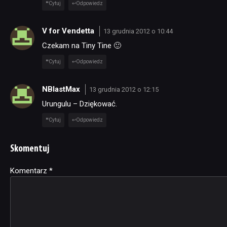
Cytuj
Odpowiedz
V for Vendetta
13 grudnia 2012 o 10:44
Czekam na Tiny Tine 🙂
Cytuj
Odpowiedz
NBlastMax
13 grudnia 2012 o 12:15
Urungulu – Dziękować.
Cytuj
Odpowiedz
Skomentuj
Komentarz
Alternative:
*