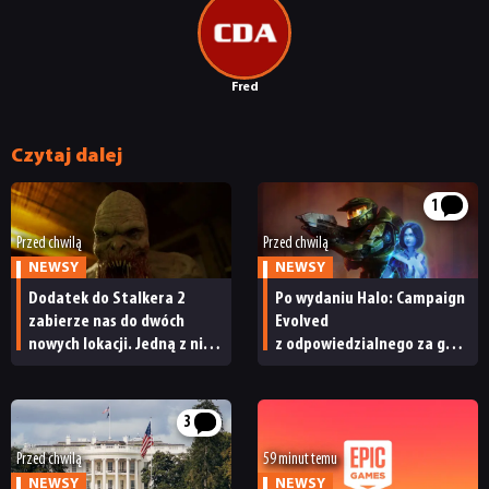
Fred
NEWSY
Czytaj dalej
RECENZJE
1
Przed chwilą
Przed chwilą
NEWSY
NEWSY
PUBLICYSTYKA
Dodatek do Stalkera 2
Po wydaniu Halo: Campaign
zabierze nas do dwóch
Evolved
nowych lokacji. Jedną z nich
z odpowiedzialnego za grę
KULTURA
seria obiecywała
studia zwolniono
od samego początku
pracowników
RETRO
3
Przed chwilą
59 minut temu
NEWSY
NEWSY