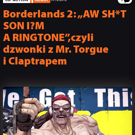
7
Borderlands 2: „AW SH*T
SON I?M
A RINGTONE”,czyli
dzwonki z Mr. Torgue
i Claptrapem