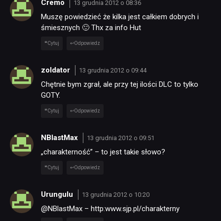
Cremo
13 grudnia 2012 o 08:36
Muszę powiedzieć że kilka jest całkiem dobrych i
śmiesznych 🙂 Thx za info Hut
Cytuj
Odpowiedz
zoldator
13 grudnia 2012 o 09:44
Chętnie bym zgrał, ale przy tej ilości DLC to tylko
GOTY.
Cytuj
Odpowiedz
NBlastMax
13 grudnia 2012 o 09:51
„charakterność” – to jest takie słowo?
Cytuj
Odpowiedz
Urungulu
13 grudnia 2012 o 10:20
@NBlastMax – http:www.sjp.pl/charakterny