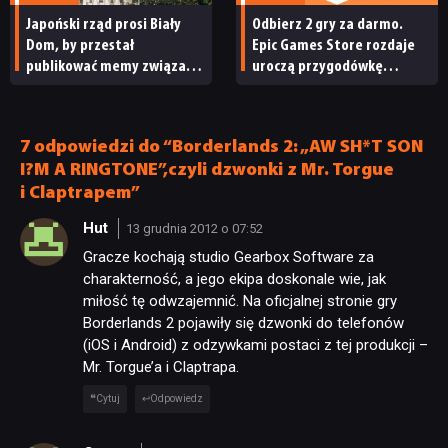
TECHNOLOGIE
Japoński rząd prosi Biały
Odbierz 2 gry za darmo.
Dom, by przestał
Epic Games Store rozdaje
DYSKUSJE
publikować memy związane
uroczą przygodówkę
z japońskimi grami wideo.
i produkcję nastawioną na
„To niewłaściwe”
współpracę
JUŻ GRALIŚMY
7 odpowiedzi do “Borderlands 2: „AW SH*T SON
I?M A RINGTONE”,czyli dzwonki z Mr. Torgue
SKLEP
i Claptrapem”
Hut
13 grudnia 2012 o 07:52
Gracze kochają studio Gearbox Software za
charakterność, a jego ekipa doskonale wie, jak
miłość tę odwzajemnić. Na oficjalnej stronie gry
Borderlands 2 pojawiły się dzwonki do telefonów
(iOS i Android) z odzywkami postaci z tej produkcji –
Mr. Torgue’a i Claptrapa.
Cytuj
Odpowiedz