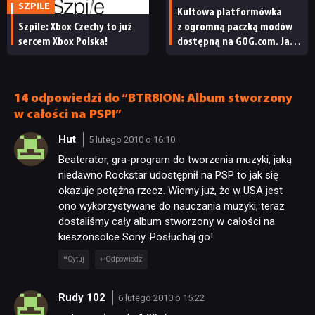
SZPILE
Kultowa platformówka
Szpile: Xbox Czechy to już
z ogromną paczką modów
sercem Xbox Polska!
dostępną na GOG.com. Jazz
Jackrabbit 2 Plus
pobierzecie jednym
kliknięciem
14 odpowiedzi do “BTR8ION: Album stworzony
w całości na PSP!”
Hut
5 lutego 2010 o 16:10
Beaterator, gra-program do tworzenia muzyki, jaką
NEWSY
niedawno Rockstar udostępnił na PSP to jak się
okazuje potężna rzecz. Wiemy już, że w USA jest
ono wykorzystywane do nauczania muzyki, teraz
RECENZJE
dostaliśmy cały album stworzony w całości na
kieszonsolce Sony. Posłuchaj go!
PUBLICYSTYKA
Cytuj
Odpowiedz
Rudy 102
6 lutego 2010 o 15:22
KULTURA