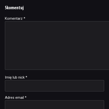
Skomentuj
Komentarz
Alternative:
*
Imię lub nick
*
Adres email
*