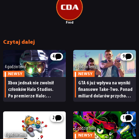
Fred
Czytaj dalej
4
9
4 godzin temu
4 godzin temu
NEWSY
NEWSY
Xbox jednak nie zwolnił
GTA 6 już wpływa na wyniki
członków Halo Studios.
finansowe Take-Two. Ponad
Po premierze Halo:
miliard dolarów przychodu
Campaign Evolved z pracą
i reakcja giełdy
pożegnały się inne osoby
2
1
5 godzin temu
4 godzin temu
NEWSY