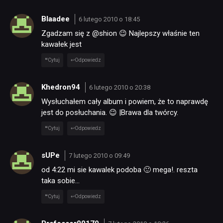
Blaadee
6 lutego 2010 o 18:45
Zgadzam się z @shion 😉 Najlepszy właśnie ten
kawałek jest
Cytuj
Odpowiedz
Khedron94
6 lutego 2010 o 20:38
Wysłuchałem cały album i powiem, że to naprawdę
jest do posłuchania. 😉 |Brawa dla twórcy.
Cytuj
Odpowiedz
sUPe
7 lutego 2010 o 09:49
od 4:22 mi sie kawalek podoba 🙂 mega!. reszta
taka sobie…
Cytuj
Odpowiedz