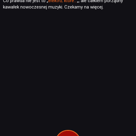
Co prawda nie jest to „
elektro, które…
„, ale całkiem porządny
kawałek nowoczesnej muzyki. Czekamy na więcej.