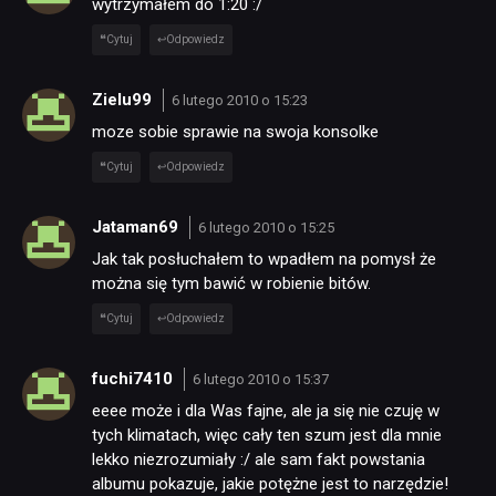
wytrzymałem do 1:20 :/
Cytuj
Odpowiedz
RETRO
Zielu99
6 lutego 2010 o 15:23
TECHNOLOGIE
moze sobie sprawie na swoja konsolke
Cytuj
Odpowiedz
DYSKUSJE
Jataman69
6 lutego 2010 o 15:25
Jak tak posłuchałem to wpadłem na pomysł że
JUŻ GRALIŚMY
można się tym bawić w robienie bitów.
Cytuj
Odpowiedz
SKLEP
fuchi7410
6 lutego 2010 o 15:37
eeee może i dla Was fajne, ale ja się nie czuję w
tych klimatach, więc cały ten szum jest dla mnie
lekko niezrozumiały :/ ale sam fakt powstania
albumu pokazuje, jakie potężne jest to narzędzie!