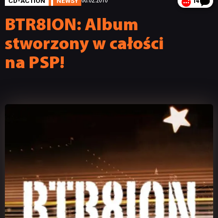
CD-ACTION
NEWSY
06.02.2010
14
BTR8ION: Album
stworzony w całości
na PSP!