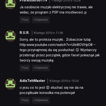
Professor00179
7 lutego 2010 o 10:26
Ja osobiscie muzyki elektrycznej nie trawie, ale
widac, ze program z PSP ma mozliwosci ;p
Cytuj
Odpowiedz
R.U.R.
8 lutego 2010 o 11:06
Sorry, ale to proteza muzyki… Zobaczcie tutaj:
http:www.youtube.com/watch?v=UiInBOVHpO8 –
tego przynajmniej da się posłuchać 😉 Wystarczy
przebrnąć przez początek, gdzie facet pokazuje jak
tworzy swoją muzykę.
Cytuj
Odpowiedz
AdixTehMaster
8 lutego 2010 o 15:24
o jezu co to jest 😡 słuchać się nie da na
początkuale konsolka ma potencjał
Cytuj
Odpowiedz