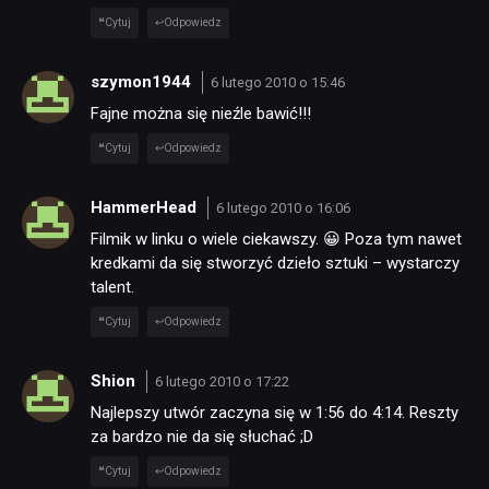
Cytuj
Odpowiedz
szymon1944
6 lutego 2010 o 15:46
Fajne można się nieźle bawić!!!
Cytuj
Odpowiedz
HammerHead
6 lutego 2010 o 16:06
Filmik w linku o wiele ciekawszy. 😀 Poza tym nawet
kredkami da się stworzyć dzieło sztuki – wystarczy
talent.
Cytuj
Odpowiedz
Shion
6 lutego 2010 o 17:22
Najlepszy utwór zaczyna się w 1:56 do 4:14. Reszty
za bardzo nie da się słuchać ;D
Cytuj
Odpowiedz