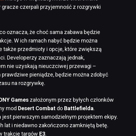
y gracze czerpali przyjemność z rozgrywki
, co oznacza, że choć sama zabawa będzie
akcje. W ich ramach nabyć będzie można
le także przedmioty i opcje, które zwiększą
ci. Developerzy zaznaczają jednak,
em nie uzyskają nieuczciwej przewagi –
a prawdziwe pieniądze, będzie można zdobyć
zasu na rozgrywkę.
ONY
Games
założonym przez byłych członków
rny mod
Desert Combat
do
Battlefielda
.
a jest pierwszym samodzielnym projektem ekipy.
h lat i niedawno zakończono zamkniętą betę.
w trakcie targów
E3
.