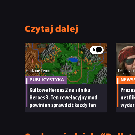
Czytaj dalej
6
Godzinę temu
19 godzin
PUBLICYSTYKA
NEWS
Kultowe Heroes 2 na silniku
Preze
Heroes 3. Ten rewelacyjny mod
netfli
powinien sprawdzić każdy fan
wydar
Nawet 
ma su