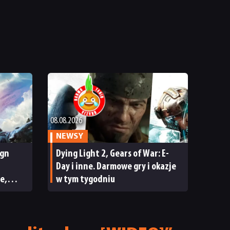
08.08.2026
NEWSY
ign
Dying Light 2, Gears of War: E-
Day i inne. Darmowe gry i okazje
e,
w tym tygodniu
ECENZJA