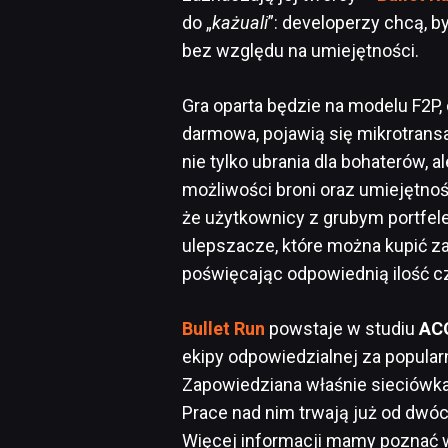
do „
każuali
”: developerzy chcą, b
bez względu na umiejętności.
Gra oparta będzie na modelu F2P
darmowa, pojawią się mikrotrans
nie tylko ubrania dla bohaterów, a
możliwości broni oraz umiejętnoś
że użytkownicy z grubym portfel
ulepszacze, które można kupić z
poświęcając odpowiednią ilość c
Bullet Run
powstaje w studiu
AC
ekipy odpowiedzialnej za popula
Zapowiedziana właśnie sieciówk
Prace nad nim trwają już od dwóc
Więcej informacji mamy poznać 