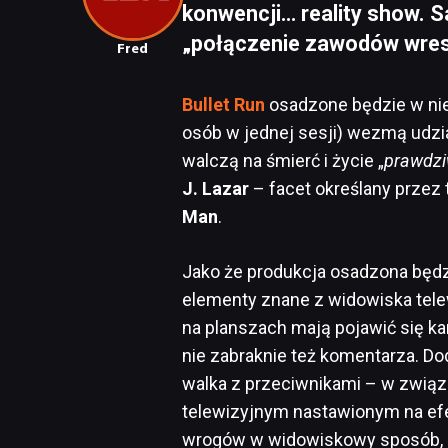
konwencji… reality show. Sa
„połączenie zawodów wrestl
Fred
Bullet Run
osadzone będzie w nie
osób w jednej sesji) wezmą udzia
walczą na śmierć i życie „
prawdzi
J. Lazar
– facet określany przez 
Man
.
Jako że produkcja osadzona będzie
elementy znane z widowiska telew
na planszach mają pojawić się k
nie zabraknie też komentarza. Do
walka z przeciwnikami – w związ
telewizyjnym nastawionym na efe
wrogów w widowiskowy sposób, 