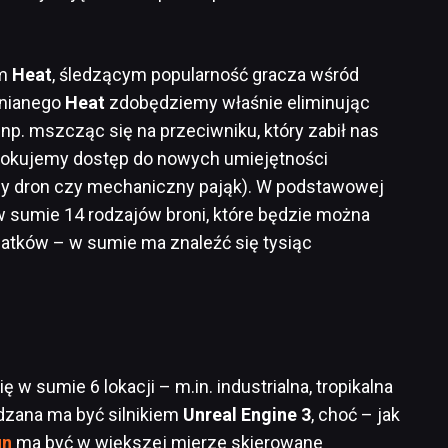
ym
Heat
, śledzącym popularność gracza wśród
mnianego
Heat
zdobędziemy właśnie eliminując
p. mszcząc się na przeciwniku, który zabił nas
blokujemy dostęp do nowych umiejętności
any dron czy mechaniczny pająk). W podstawowej
w sumie 14 rodzajów broni, które będzie można
atków – w sumie ma znaleźć się tysiąc
 w sumie 6 lokacji – m.in. industrialna, tropikalna
dzana ma być silnikiem
Unreal Engine 3
, choć – jak
un
ma być w większej mierze skierowane