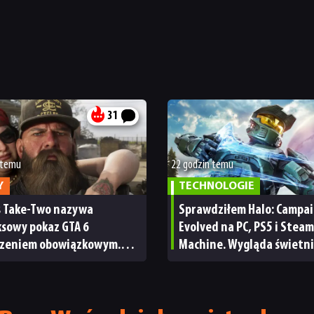
31
 temu
22 godzin temu
Y
TECHNOLOGIE
s Take-Two nazywa
Sprawdziłem Halo: Campa
ksowy pokaz GTA 6
Evolved na PC, PS5 i Steam
zeniem obowiązkowym.
Machine. Wygląda świetni
nie wie, ilu Netflix
ale ma parę problemów [R
bskrybentów
TECHNICZNA]