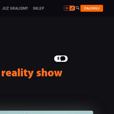

ZALOGUJ
JUŻ GRALIŚMY
SKLEP

8
 reality show