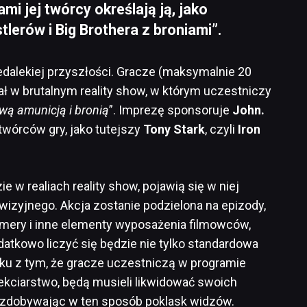
mi jej twórcy określają ją, jako
erów i Big Brothera z broniami”.
dalekiej przyszłości. Gracze (maksymalnie 20
ł w brutalnym reality show, w którym uczestniczy
wą amunicją i bronią
”. Imprezę sponsoruje
John.
twórców gry, jako tutejszy
Tony
Stark
, czyli
Iron
 w realiach reality show, pojawią się w niej
izyjnego. Akcja zostanie podzielona na epizody,
amery i inne elementy wyposażenia filmowców,
datkowo liczyć się będzie nie tylko standardowa
ku z tym, że gracze uczestniczą w programie
kciarstwo, będą musieli likwidować swoich
zdobywając w ten sposób poklask widzów.