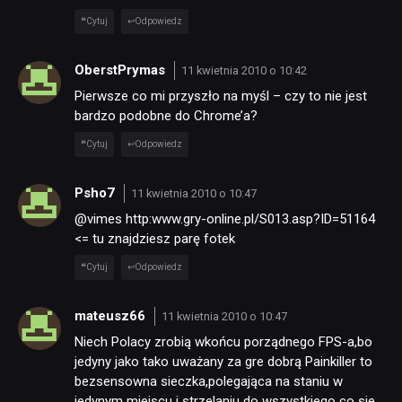
Cytuj
Odpowiedz
OberstPrymas
11 kwietnia 2010 o 10:42
Pierwsze co mi przyszło na myśl – czy to nie jest
bardzo podobne do Chrome’a?
Cytuj
Odpowiedz
Psho7
11 kwietnia 2010 o 10:47
@vimes http:www.gry-online.pl/S013.asp?ID=51164
<= tu znajdziesz parę fotek
Cytuj
Odpowiedz
NEWSY
mateusz66
11 kwietnia 2010 o 10:47
Niech Polacy zrobią wkońcu porządnego FPS-a,bo
RECENZJE
jedyny jako tako uważany za gre dobrą Painkiller to
bezsensowna sieczka,polegająca na staniu w
jedynym miejscu i strzelaniu do wszystkiego co sie