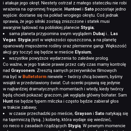
i atakuje jego okręt. Niestety ostrzał z małego stateczku nie robi
wrażenia na ogromnej fregacie.
Huntowi
i
Sato
pozostaje jedno
wyjście: dostanie się na pokład wrogiego okrętu. Coś jednak
sprawia, że jego silniki zostają zniszczone i statek musi
awaryjnie lądować na pobliskiej planecie
Stygia
;
sama planeta przypomina swym wyglądem
Dubaj
i…
Las
Vegas
.
Stygia
jest w większości opuszczona, a na planetę
opanowały mięsożerne rośliny oraz plemienne gangi. Większość
akcji gry toczyć się będzie w mieście
Elysium
;
wszystkie powyższe wydarzenia to zaledwie prolog.
Co ważne, w jego trakcie prawie przez cały czas mamy kontrolę
nad
Graysonem
. Zresztą samych przerywników filmowych
ma być w
Bulletstorm
niewiele – twórcy chcą bowiem, byśmy
wsiąkli w przedstawiony świat. Cut-scenki pojawią się jedynie
w najbardziej dramatycznych momentach i wtedy, kiedy twórcy
będą chcieli pokazać graczom, jak wygląda główny bohater. Sam
Hunt
nie będzie typem milczka i często będzie zabierał głos
w trakcie zabawy;
w czasie przechadzki po mieście,
Grayson
i
Sato
natykają się
na tajemniczą (łysą…) kobietę, która wydaje się wiedzieć,
co nieco o zasadach rządzących
Stygią
. W pewnym momencie