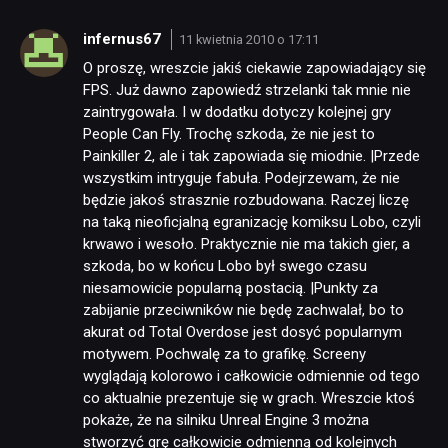
infernus67
11 kwietnia 2010 o 17:11
O proszę, wreszcie jakiś ciekawie zapowiadający się
FPS. Już dawno zapowiedź strzelanki tak mnie nie
zaintrygowała. I w dodatku dotyczy kolejnej gry
People Can Fly. Trochę szkoda, że nie jest to
Painkiller 2, ale i tak zapowiada się miodnie. |Przede
wszystkim intryguje fabuła. Podejrzewam, że nie
będzie jakoś strasznie rozbudowana. Raczej liczę
na taką nieoficjalną egranizację komiksu Lobo, czyli
krwawo i wesoło. Praktycznie nie ma takich gier, a
szkoda, bo w końcu Lobo był swego czasu
niesamowicie popularną postacią. |Punkty za
zabijanie przeciwników nie będę zachwalał, bo to
akurat od Total Overdose jest dosyć popularnym
motywem. Pochwalę za to grafikę. Screeny
wyglądają kolorowo i całkowicie odmiennie od tego
co aktualnie prezentuje się w grach. Wreszcie ktoś
pokaże, że na silniku Unreal Engine 3 można
stworzyć grę całkowicie odmienną od kolejnych