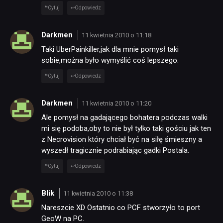
Cytuj
Odpowiedz
Darkmen
11 kwietnia 2010 o 11:18
Taki UberPainkiller,jak dla mnie pomysł taki
sobie,można było wymyślić coś lepszego.
Cytuj
Odpowiedz
Darkmen
11 kwietnia 2010 o 11:20
Ale pomysł na gadającego bohatera podczas walki
mi się podoba,oby to nie był tylko taki gościu jak ten
z Necrovision który chciał być na siłę śmieszny a
wyszedł tragicznie podrabiając gadki Postala.
Cytuj
Odpowiedz
Blik
11 kwietnia 2010 o 11:38
Nareszcie XD Ostatnio co PCF stworzyło to port
GeoW na PC.