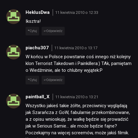
HeklusDwa
11 kwietnia 2010 o 12:33
Iksztra!
Cytuj
Odpowiedz
piachu307
11 kwietnia 2010 o 13:17
W końcu w Polsce powstanie coś innego niż kolejny
klon Terrorist Takedown i Painkillera:) TAk, pamiętam
o Wiedźminie, ale to chlubny wyjątek:P
Cytuj
Odpowiedz
paintball_X
11 kwietnia 2010 o 13:21
Wszystko jakieś takie żółte, przeciwnicy wyglądają
jak Szarańcza z GoW, fabularnie przekombinowane,
a z opisu wnioskuję, że walkę będzie się prowadzić
jak w Serious Samie… ale może będzie fajne?
Poczekajmy na więcej screemów, może jakiś filmik.