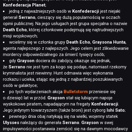
Konfederacja Planet
;
jedną z najważniejszych osób w
Konfederacji
jest niejaki
generał
Serrano
, cieszący się dużą popularnością w oczach
opinii publicznej. Na jego usługach jest grupa specjalna o nazwie
Death Echo
, której członkowie podejmują się najtrudniejszych
misji wojskowych;
wcielimy się w członka grupy
Death Echo
,
Graysona Hunta
,
agenta najlepszego z najlepszych. Jego celem jest zlikwidowanie
mordercy odpowiedzialnego za śmierć tysięcy osób;
gdy
Grayson
dociera do zabójcy, okazuje się jednak,
że
Serrano
nie jest tym za kogo się podaje, natomiast rzekomy
kryminalista jest niewinny. Hunt odmawia więc wykonania
rozkazu i ucieka, stając się jedną z najbardziej poszukiwanych
osób w galaktyce;
po tych wydarzeniach akcja
Bulletstorm
przeniesie się
o dziesięć lat w przód.
Grayson
stał się lubiącym napoje
wyskokowe piratem, napadającym na fregaty
Konfederacji
.
Jego jedynym towarzyszem (także broni) jest cyborg
Ishi Sato
;
pewnego dnia obaj natykają się na wielki, wojenny statek
Ulysses
należący do generała
Serrano
.
Grayson
w swej
impulsywności postanawia zemścić się na dawnym mocodawcy