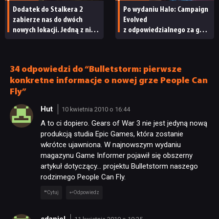
Dodatek do Stalkera 2
Po wydaniu Halo: Campaign
zabierze nas do dwóch
Evolved
nowych lokacji. Jedną z nich
z odpowiedzialnego za grę
seria obiecywała
studia zwolniono
od samego początku
pracowników
34 odpowiedzi do “Bulletstorm: pierwsze
konkretne informacje o nowej grze People Can
Fly”
Hut
10 kwietnia 2010 o 16:44
A to ci dopiero. Gears of War 3 nie jest jedyną nową
produkcją studia Epic Games, która zostanie
wkrótce ujawniona. W najnowszym wydaniu
magazynu Game Informer pojawił się obszerny
artykuł dotyczący… projektu Bulletstorm naszego
rodzimego People Can Fly.
Cytuj
Odpowiedz
sdaniel