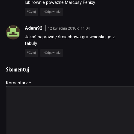
lub równie poważne Marcusy Fenixy.
Cytuj
Odpowiedz
Adam92
12 kwietnia 2010 o 11:04
Jakaś naprawdę śmiechowa gra wnioskując z
fabuły.
Cytuj
Odpowiedz
Skomentuj
Komentarz
Alternative:
*