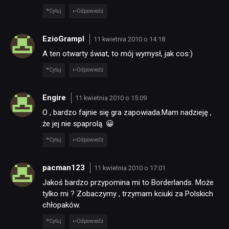
Cytuj
Odpowiedz
EzioGrampl
11 kwietnia 2010 o 14:18
A ten otwarty świat, to mój wymysł, jak cos:)
Cytuj
Odpowiedz
Engire
11 kwietnia 2010 o 15:09
O , bardzo fajnie się gra zapowiada.Mam nadzieję ,
że jej nie spaprolą. 😀
Cytuj
Odpowiedz
pacman123
11 kwietnia 2010 o 17:01
Jakoś bardzo przypomina mi to Borderlands. Może
tylko mi ? Zobaczymy , trzymam kciuki za Polskich
chłopaków.
Cytuj
Odpowiedz