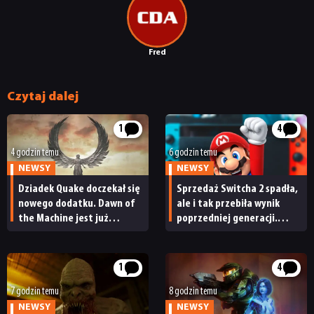
Fred
Czytaj dalej
1
4
4 godzin temu
6 godzin temu
NEWSY
NEWSY
Dziadek Quake doczekał się
Sprzedaż Switcha 2 spadła,
nowego dodatku. Dawn of
ale i tak przebiła wynik
the Machine jest już
poprzedniej generacji.
dostępny
Nintendo ma powody
do radości
1
4
7 godzin temu
8 godzin temu
NEWSY
NEWSY