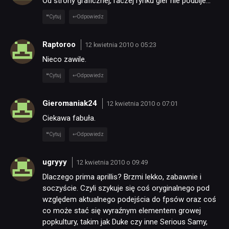
Od strony graficznej, raczej rynku gier nie podbije…
Cytuj
Odpowiedz
Raptoroo
12 kwietnia 2010 o 05:23
Nieco zawile.
Cytuj
Odpowiedz
Gieromaniak24
12 kwietnia 2010 o 07:01
Ciekawa fabuła.
Cytuj
Odpowiedz
ugryyy
12 kwietnia 2010 o 09:49
Dlaczego prima aprillis? Brzmi lekko, zabawnie i
soczyście. Czyli szykuje się coś oryginalnego pod
względem aktualnego podejścia do fpsów oraz coś
co może stać się wyraźnym elementem growej
popkultury, takim jak Duke czy inne Serious Samy,