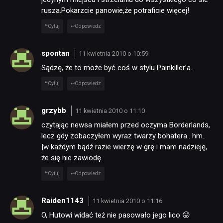
PUBLICYSTYKA
rusza.Pokarzcie panowie,że potraficie więcej!
Cytuj
Odpowiedz
KULTURA
spontan
11 kwietnia 2010 o 10:59
RETRO
Sądzę, że to może być coś w stylu Painkiller’a.
Cytuj
Odpowiedz
TECHNOLOGIE
grzybb
11 kwietnia 2010 o 11:10
czytając newsa miałem przed oczyma Borderlands,
DYSKUSJE
lecz gdy zobaczyłem wyraz twarzy bohatera.. hm..
|w każdym bądź razie wierzę w grę i mam nadzieję,
że się nie zawiodę.
JUŻ GRALIŚMY
Cytuj
Odpowiedz
SKLEP
Raiden1143
11 kwietnia 2010 o 11:16
O, Hutowi widać też nie pasowało jego lico 😛