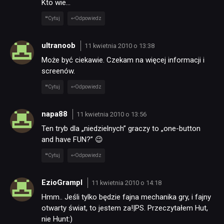
Kto wie…
Cytuj
Odpowiedz
ultranoob
11 kwietnia 2010 o 13:38
Może być ciekawie. Czekam na więcej informacji i
screenów.
Cytuj
Odpowiedz
napa88
11 kwietnia 2010 o 13:56
Ten tryb dla „niedzielnych” graczy to „one-button
and have FUN?” 😉
Cytuj
Odpowiedz
EzioGrampl
11 kwietnia 2010 o 14:18
Hmm.. Jeśli tylko będzie fajna mechanika gry, i fajny
otwarty świat, to jestem za!|PS. Przeczytałem Hut,
nie Hunt:)