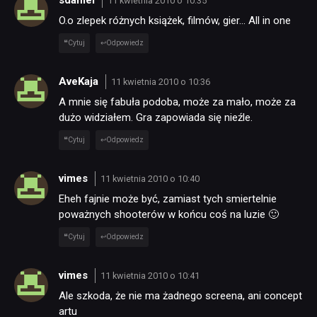
11 kwietnia 2010 o 10:35
O.o zlepek różnych książek, filmów, gier… All in one
Cytuj
Odpowiedz
AveKaja
11 kwietnia 2010 o 10:36
A mnie się fabuła podoba, może za mało, może za
dużo widziałem. Gra zapowiada się nieźle.
Cytuj
Odpowiedz
vimes
11 kwietnia 2010 o 10:40
Eheh fajnie może być, zamiast tych smiertelnie
poważnych shooterów w końcu coś na luzie 🙂
Cytuj
Odpowiedz
vimes
11 kwietnia 2010 o 10:41
Ale szkoda, że nie ma żadnego screena, ani concept
artu