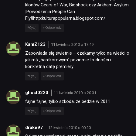
klonów Gears of War, Bioshock czy Arkham Asylum.
|Powodzenia People Can
Fly!|http:kulturapopularna.blogspot.com/
Cytuj
Odpowiedz
KamZ123
11 kwietnia 2010 o 17:49
Zapowiada się świetnie – czekamy tylko na wieści o
jakimś „hardkorowym” poziomie trudności i
konkretną datę premiery.
Cytuj
Odpowiedz
ghost0220
11 kwietnia 2010 o 20:31
fajne fajne, tylko szkoda, że bedzie w 2011
Cytuj
Odpowiedz
drake97
12 kwietnia 2010 o 00:20