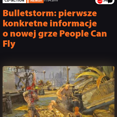
CD-ACTION
NEWSY
11.04.2010
34
Bulletstorm: pierwsze
konkretne informacje
o nowej grze People Can
Fly