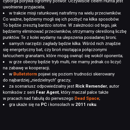
cyborga porywa ogromny potwór. Oczywiście celem Hunta jest
uwolnienie przyjaciela;
w trakcie misji ratunkowej natrafimy na wielu przeciwników.
Co ważne, będziemy mogli się ich pozbyć na kilka sposobów.
To będzie zresztą bardzo istotne. W zależności od tego, jak
będziemy eliminować przeciwników, otrzymamy określoną liczbę
punktów. Te z kolei wydamy na ulepszenia posiadanej broni;
samych narzędzi zagłady będzie kilka. Wśród nich znajdzie
się energetyczny bat, czy broń miotająca połączonymi
łańcuchem granatami, które mogą owinąć się wokół oponenta;
w grze obecny będzie tryb multi, nie mamy jednak co liczyć
na zabawę w kooperacji;
w
Bulletstorm
pojawi się poziom trudności skierowany
do najbardziej „niedzielnych” graczy;
za scenariusz odpowiedzialny jest
Rick Remender
, autor
komiksów z serii
Fear Agent
, który maczał palce także
w pracach nad fabułą do pierwszego
Dead Space
;
gra ukaże się na
PC
i konsolach w
2011 roku
.