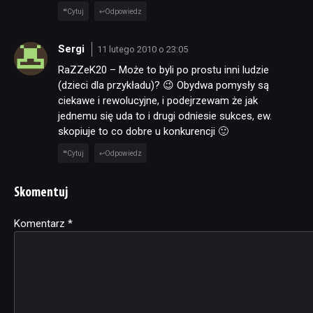
Cytuj
Odpowiedz
Sergi
11 lutego 2010 o 23:05
RaZZeK20 – Może to byli po prostu inni ludzie
(dzieci dla przykładu)? 😉 Obydwa pomysły są
ciekawe i rewolucyjne, i podejrzewam że jak
jednemu się uda to i drugi odniesie sukces, ew.
skopiuje to co dobre u konkurencji 🙂
Cytuj
Odpowiedz
Skomentuj
Komentarz
Alternative:
*