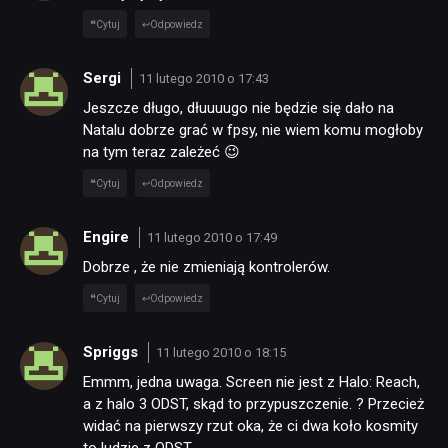
Cytuj
Odpowiedz
Sergi
11 lutego 2010 o 17:43
Jeszcze długo, dłuuuugo nie będzie się dało na
Natalu dobrze grać w fpsy, nie wiem komu mogłoby
na tym teraz zależeć 😉
Cytuj
Odpowiedz
Engire
11 lutego 2010 o 17:49
Dobrze , że nie zmieniają kontrolerów.
Cytuj
Odpowiedz
Spriggs
11 lutego 2010 o 18:15
Emmm, jedna uwaga. Screen nie jest z Halo: Reach,
a z halo 3 ODST, skąd to przypuszczenie. ? Przecież
widać na pierwszy rzut oka, że ci dwa koło kosmity
to ludzie z ODST.