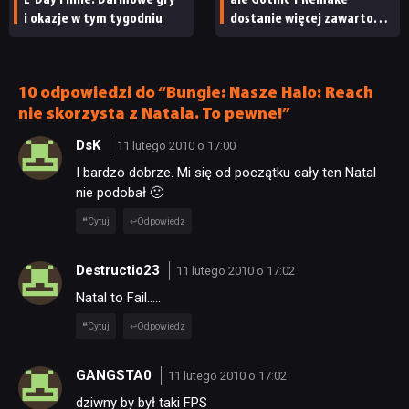
i okazje w tym tygodniu
dostanie więcej zawartości.
Twórcy zapowiadają
PUBLICYSTYKA
nadchodzące zmiany
10 odpowiedzi do “Bungie: Nasze Halo: Reach
KULTURA
nie skorzysta z Natala. To pewne!”
DsK
11 lutego 2010 o 17:00
RETRO
I bardzo dobrze. Mi się od początku cały ten Natal
nie podobał 🙂
TECHNOLOGIE
Cytuj
Odpowiedz
Destructio23
11 lutego 2010 o 17:02
DYSKUSJE
Natal to Fail…..
Cytuj
Odpowiedz
JUŻ GRALIŚMY
GANGSTA0
11 lutego 2010 o 17:02
SKLEP
dziwny by był taki FPS