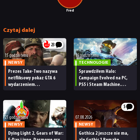
Fred
Czytaj dalej
23
15 godzin temu
19 godzin temu
NEWSY
TECHNOLOGIE
Prezes Take-Two nazywa
Sprawdziłem Halo:
netfliksowy pokaz GTA 6
Campaign Evolved na PC,
wydarzeniem
PS5 i Steam Machine.
obowiązkowym. Nawet
Wygląda świetnie,
nie wie, ilu Netflix
ale ma parę problemów
ma subskrybentów
[RECENZJA TECHNICZNA]
5
NEWSY
21 godzin temu
07.08.2026
NEWSY
NEWSY
Dying Light 2, Gears of War:
Gothica 2 jeszcze nie ma,
RECENZJE
E-Day i inne. Darmowe gry
ale Gothic 1 Remake