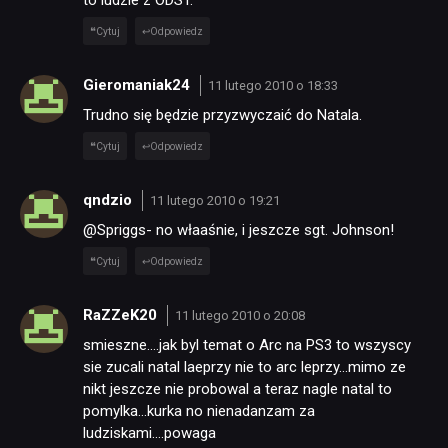
Cytuj
Odpowiedz
Gieromaniak24
11 lutego 2010 o 18:33
Trudno się będzie przyzwyczaić do Natala.
Cytuj
Odpowiedz
qndzio
11 lutego 2010 o 19:21
@Spriggs- no właaśnie, i jeszcze sgt. Johnson!
Cytuj
Odpowiedz
RaZZeK20
11 lutego 2010 o 20:08
smieszne….jak byl temat o Arc na PS3 to wszyscy
sie zucali natal laeprzy nie to arc leprzy…mimo ze
nikt jeszcze nie probowal a teraz nagle natal to
pomylka…kurka no nienadanzam za
ludziskami….powaga