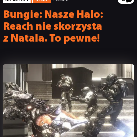
10
Bungie: Nasze Halo:
Reach nie skorzysta
z Natala. To pewne!