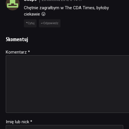
Chętnie zagrałbym w The CDA Times, byłoby
ciekawie 😛
Cytuj
Odpowiedz
Skomentuj
Komentarz
Alternative:
*
Imię lub nick
*