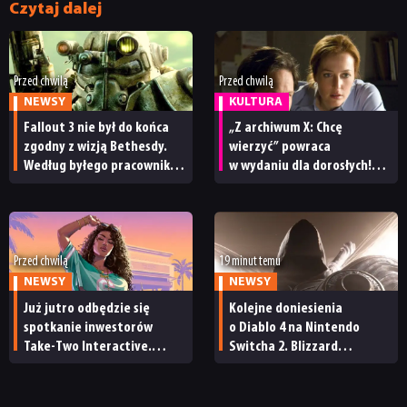
DYSKUSJE
Czytaj dalej
JUŻ GRALIŚMY
Przed chwilą
Przed chwilą
NEWSY
KULTURA
SKLEP
Fallout 3 nie był do końca
„Z archiwum X: Chcę
zgodny z wizją Bethesdy.
wierzyć” powraca
Według byłego pracownika
w wydaniu dla dorosłych!
studia remaster może
Znamy datę premiery
to naprawić
wersji reżyserskiej filmu
Przed chwilą
19 minut temu
NEWSY
NEWSY
Już jutro odbędzie się
Kolejne doniesienia
spotkanie inwestorów
o Diablo 4 na Nintendo
Take-Two Interactive.
Switcha 2. Blizzard
Czy będzie mu towarzyszył
ma niedługo wydać port
nowy zwiastun GTA 6?