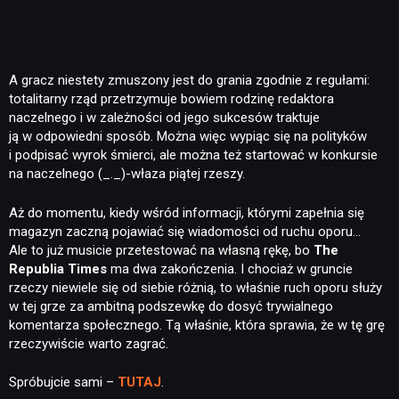
A gracz niestety zmuszony jest do grania zgodnie z regułami:
totalitarny rząd przetrzymuje bowiem rodzinę redaktora
naczelnego i w zależności od jego sukcesów traktuje
ją w odpowiedni sposób. Można więc wypiąc się na polityków
i podpisać wyrok śmierci, ale można też startować w konkursie
na naczelnego (_._)-właza piątej rzeszy.
Aż do momentu, kiedy wśród informacji, którymi zapełnia się
magazyn zaczną pojawiać się wiadomości od ruchu oporu…
Ale to już musicie przetestować na własną rękę, bo
The
Republia Times
ma dwa zakończenia. I chociaż w gruncie
rzeczy niewiele się od siebie różnią, to właśnie ruch oporu służy
w tej grze za ambitną podszewkę do dosyć trywialnego
komentarza społecznego. Tą właśnie, która sprawia, że w tę grę
rzeczywiście warto zagrać.
Spróbujcie sami –
TUTAJ
.