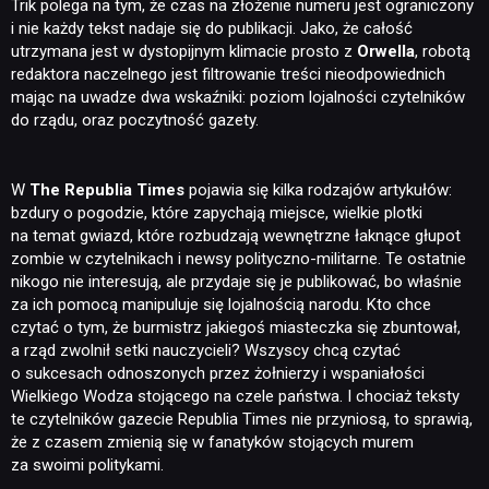
Trik polega na tym, że czas na złożenie numeru jest ograniczony
i nie każdy tekst nadaje się do publikacji. Jako, że całość
utrzymana jest w dystopijnym klimacie prosto z
Orwella
, robotą
redaktora naczelnego jest filtrowanie treści nieodpowiednich
mając na uwadze dwa wskaźniki: poziom lojalności czytelników
do rządu, oraz poczytność gazety.
W
The Republia Times
pojawia się kilka rodzajów artykułów:
bzdury o pogodzie, które zapychają miejsce, wielkie plotki
na temat gwiazd, które rozbudzają wewnętrzne łaknące głupot
zombie w czytelnikach i newsy polityczno-militarne. Te ostatnie
nikogo nie interesują, ale przydaje się je publikować, bo właśnie
za ich pomocą manipuluje się lojalnością narodu. Kto chce
czytać o tym, że burmistrz jakiegoś miasteczka się zbuntował,
a rząd zwolnił setki nauczycieli? Wszyscy chcą czytać
o sukcesach odnoszonych przez żołnierzy i wspaniałości
Wielkiego Wodza stojącego na czele państwa. I chociaż teksty
te czytelników gazecie Republia Times nie przyniosą, to sprawią,
że z czasem zmienią się w fanatyków stojących murem
za swoimi politykami.