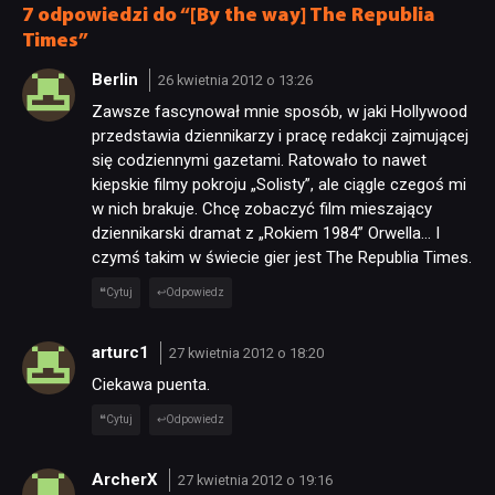
7 odpowiedzi do “[By the way] The Republia
Times”
Berlin
26 kwietnia 2012 o 13:26
Zawsze fascynował mnie sposób, w jaki Hollywood
przedstawia dziennikarzy i pracę redakcji zajmującej
się codziennymi gazetami. Ratowało to nawet
kiepskie filmy pokroju „Solisty”, ale ciągle czegoś mi
w nich brakuje. Chcę zobaczyć film mieszający
dziennikarski dramat z „Rokiem 1984” Orwella… I
czymś takim w świecie gier jest The Republia Times.
Cytuj
Odpowiedz
arturc1
27 kwietnia 2012 o 18:20
Ciekawa puenta.
Cytuj
Odpowiedz
ArcherX
27 kwietnia 2012 o 19:16