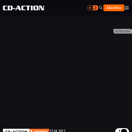


ZALOGUJ


CD-ACTION
NEWSY
27.04.2012