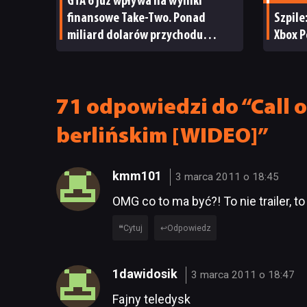
GTA 6 już wpływa na wyniki
finansowe Take-Two. Ponad
Szpile
miliard dolarów przychodu
Xbox P
i reakcja giełdy
71 odpowiedzi do “Call o
berlińskim [WIDEO]”
kmm101
3 marca 2011 o 18:45
OMG co to ma być?! To nie trailer, t
Cytuj
Odpowiedz
1dawidosik
3 marca 2011 o 18:47
Fajny teledysk