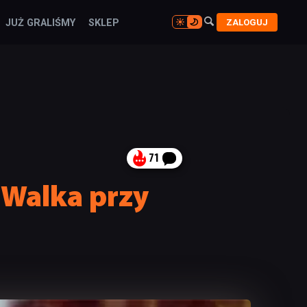

ZALOGUJ
JUŻ GRALIŚMY
SKLEP

71
: Walka przy