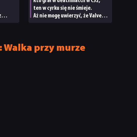
Kto grał w deathmatch w CS2,
ten w cyrku się nie śmieje.
z
Aż nie mogę uwierzyć, że Valve
cie
nic nie robi z tym burdelem
e: Walka przy murze