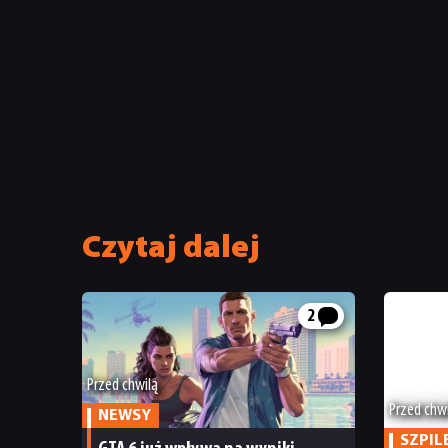
Czytaj dalej
2
Przed chwilą
Przed chw
NEWSY
SZPIL