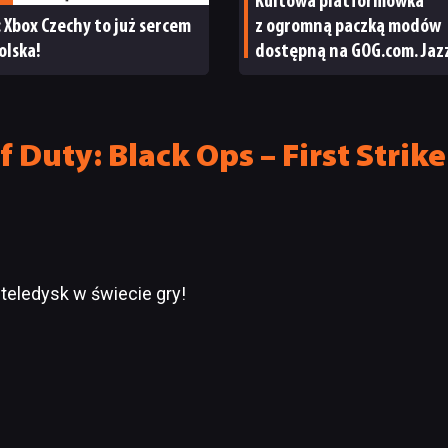
Kultowa platformówka
: Xbox Czechy to już sercem
z ogromną paczką modów
olska!
dostępną na GOG.com. Jaz
Jackrabbit 2 Plus pobierze
jednym kliknięciem
f Duty: Black Ops – First Strik
o teledysk w świecie gry!