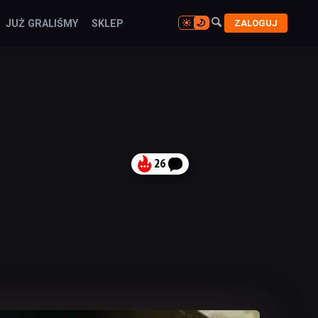

ZALOGUJ
JUŻ GRALIŚMY
SKLEP

26