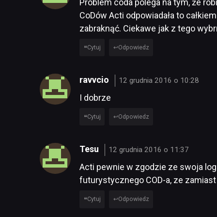
Problem coda polega na tym, że robią
CoDów Acti odpowiadała to całkiem 
zabraknąć. Ciekawe jak z tego wybr
Cytuj
Odpowiedz
ravvcio
12 grudnia 2016 o 10:28
I dobrze
Cytuj
Odpowiedz
Tesu
12 grudnia 2016 o 11:37
Acti pewnie w zgodzie ze swoja logi
futurystycznego COD-a, ze zamiast 
Cytuj
Odpowiedz