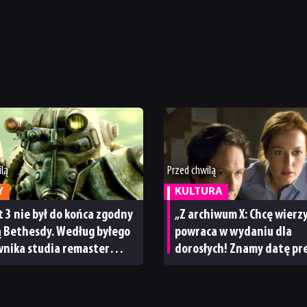
ilą
Przed chwilą
Y
KULTURA
t 3 nie był do końca zgodny
„Z archiwum X: Chcę wierz
ą Bethesdy. Według byłego
powraca w wydaniu dla
wnika studia remaster
dorosłych! Znamy datę pr
to naprawić
wersji reżyserskiej filmu