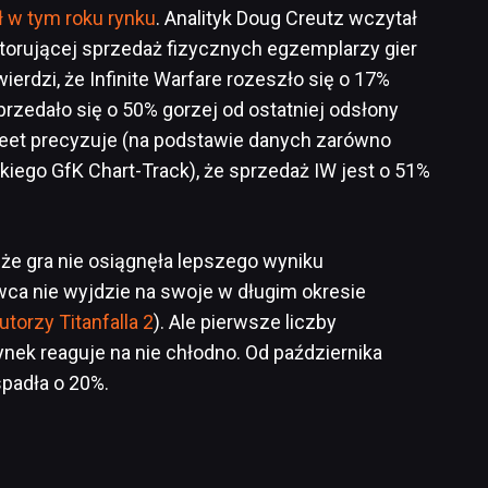
ł w tym roku rynku
. Analityk Doug Creutz wczytał
itorującej sprzedaż fizycznych egzemplarzy gier
ierdzi, że Infinite Warfare rozeszło się o 17%
przedało się o 50% gorzej od ostatniej odsłony
treet precyzuje (na podstawie danych zarówno
skiego GfK Chart-Track), że sprzedaż IW jest o 51%
 że gra nie osiągnęła lepszego wyniku
wca nie wyjdzie na swoje w długim okresie
torzy Titanfalla 2
). Ale pierwsze liczby
rynek reaguje na nie chłodno. Od października
spadła o 20%.