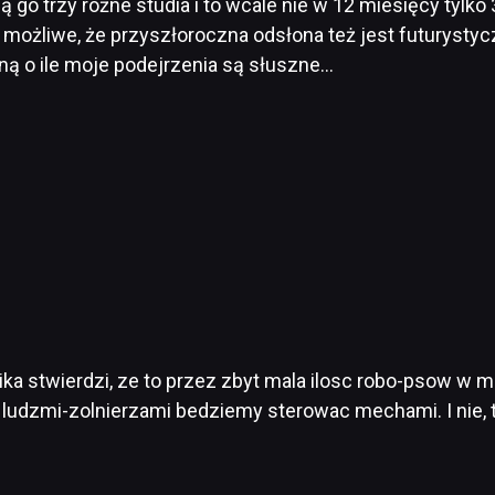
 go trzy różne studia i to wcale nie w 12 miesięcy tylko
możliwe, że przyszłoroczna odsłona też jest futurystyc
ną o ile moje podejrzenia są słuszne…
ka stwierdzi, ze to przez zbyt mala ilosc robo-psow w m
ludzmi-zolnierzami bedziemy sterowac mechami. I nie, to