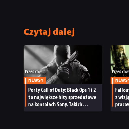
Czytaj dalej
Przed chwilą
Przed chw
NEWSY
NEWS
Porty Call of Duty: Black Ops 1 i 2
Fallou
to największe hity sprzedażowe
z wizj
na konsolach Sony. Takich
praco
wyników nie osiągają nawet
może 
tegoroczne premiery