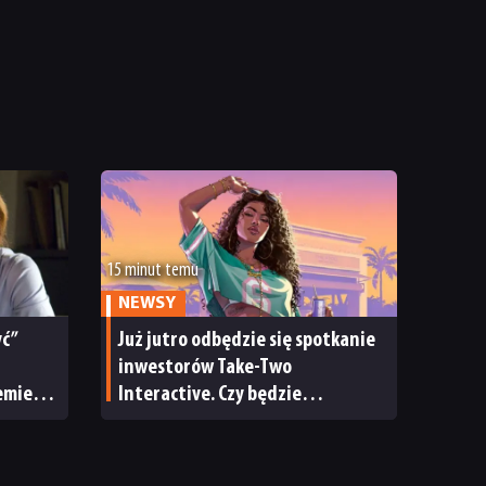
15 minut temu
NEWSY
yć”
Już jutro odbędzie się spotkanie
inwestorów Take-Two
emiery
Interactive. Czy będzie
mu towarzyszył nowy zwiastun
GTA 6?