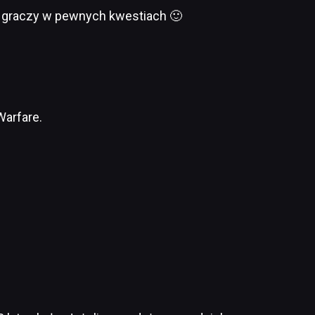
ść graczy w pewnych kwestiach 🙂
Warfare.