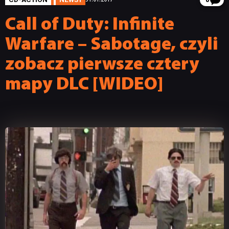
8
Call of Duty: Infinite
Warfare – Sabotage, czyli
zobacz pierwsze cztery
mapy DLC [WIDEO]