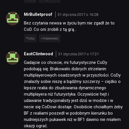
MrBulletproof
31 stycznia 2017 o 16:28
Bez czytania newsa w życiu bym nie zgadł że to
CoD. Co oni zrobili z tą grą…
Cytuj
Odpowiedz
EastClintwood
31 stycznia 2017 o 17:21
Gadajcie co chcecie, mi futurystyczne CoDy
podobają się. Brakowało dobrych strzelanin
multiplayerowych osadzonych w przyszłości. CoDy
znalazły sobie niszę a bądźmy szczerzy – ciężko o
lepsze realia do zbudowania dynamicznego
multiplayera niż futurystyka. Oczywiście hejt i
udawanie tradycjonalisty jest dziś w modzie i w
necie się CoDowi dostaje. Osobiście chciałbym żeby
BF z realiami poszedł w podobnym kierunku bo
nudniejszych pukawek niż w BF1 dawno nie miałem
okazji ograć.