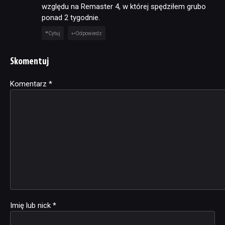
względu na Remaster 4, w której spędziłem grubo
ponad 2 tygodnie.
Cytuj
Odpowiedz
Skomentuj
Komentarz
Alternative:
*
Imię lub nick
*