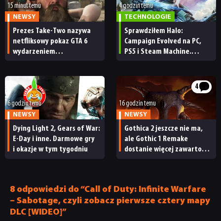
15 minut temu
4 godzin temu
NEWSY
TECHNOLOGIE
NEWSY
Prezes Take-Two nazywa
Sprawdziłem Halo:
netfliksowy pokaz GTA 6
Campaign Evolved na PC,
wydarzeniem
PS5 i Steam Machine.
obowiązkowym. Nawet
Wygląda świetnie,
RECENZJE
nie wie, ilu Netflix
ale ma parę problemów
ma subskrybentów
[RECENZJA TECHNICZNA]
4
PUBLICYSTYKA
6 godzin temu
16 godzin temu
NEWSY
NEWSY
KULTURA
Dying Light 2, Gears of War:
Gothica 2 jeszcze nie ma,
E-Day i inne. Darmowe gry
ale Gothic 1 Remake
i okazje w tym tygodniu
dostanie więcej zawartości.
RETRO
Twórcy zapowiadają
nadchodzące zmiany
8 odpowiedzi do “Call of Duty: Infinite Warfare
TECHNOLOGIE
– Sabotage, czyli zobacz pierwsze cztery mapy
DLC [WIDEO]”