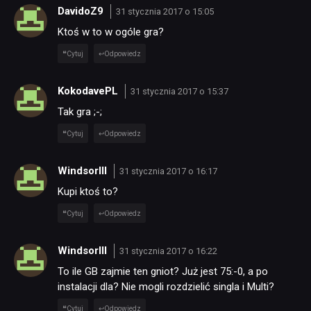
DYSKUSJE
DavidoZ9
31 stycznia 2017 o 15:05
Ktoś w to w ogóle gra?
JUŻ GRALIŚMY
Cytuj
Odpowiedz
KokodavePL
SKLEP
31 stycznia 2017 o 15:37
Tak gra ;-;
Cytuj
Odpowiedz
WindsorIII
31 stycznia 2017 o 16:17
Kupi ktoś to?
Cytuj
Odpowiedz
WindsorIII
31 stycznia 2017 o 16:22
To ile GB zajmie ten gniot? Już jest 75:-0, a po
instalacji dla? Nie mogli rozdzielić singla i Multi?
Cytuj
Odpowiedz