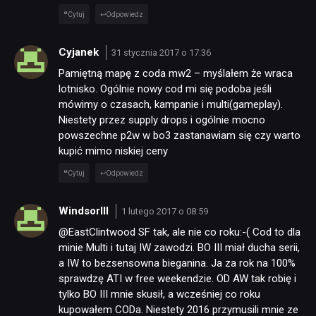
Cytuj
Odpowiedz
Cyjanek
31 stycznia 2017 o 17:36
Pamiętną mapę z coda mw2 – myślałem że wraca
lotnisko. Ogólnie nowy cod mi się podoba jeśli
mówimy o czasach, kampanie i multi(gameplay).
Niestety przez supply drops i ogólnie mocno
powszechne p2w w bo3 zastanawiam się czy warto
kupić mimo niskiej ceny
Cytuj
Odpowiedz
WindsorIII
1 lutego 2017 o 08:59
@EastClintwood SF tak, ale nie co roku:-( Cod to dla
minie Multi i tutaj IW zawodzi. BO III miał ducha serii,
a IW to bezsensowna bieganina. Ja za rok na 100%
sprawdzę ATI w free weekendzie. OD AW tak robię i
tylko BO III mnie skusił, a wcześniej co roku
kupowałem CODa. Niestety 2016 przymusili mnie ze