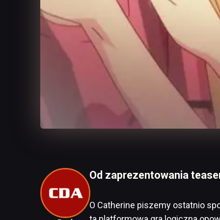
Od zaprezentowania teasera
O Catherine piszemy ostatnio spo
ta platformowa gra logiczna opow