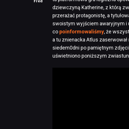
Fred
dziewczyną Katherine, z którą zw
przerażać protagonistę, a tytuło
swoistym wyjściem awaryjnym i u
co
poinformowaliśmy
, że wszys
a tu znienacka Atlus zaserwował
siedem0dni po pamiętnym zdjęci
uświetniono poniższym zwiastu