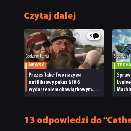
Czytaj dalej
3
Godzinę temu
5 godzin 
NEWSY
TECH
Prezes Take-Two nazywa
Spraw
netfliksowy pokaz GTA 6
Evolve
wydarzeniem obowiązkowym.
Machi
Nawet nie wie, ilu Netflix
ale m
ma subskrybentów
TECHN
13 odpowiedzi do “Cather