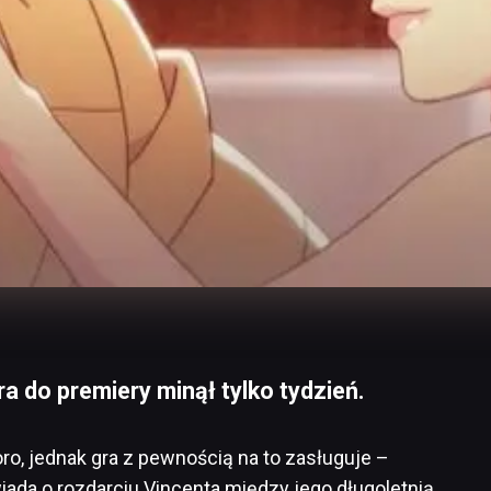
 do premiery minął tylko tydzień.
ro, jednak gra z pewnością na to zasługuje –
iada o rozdarciu Vincenta między jego długoletnią