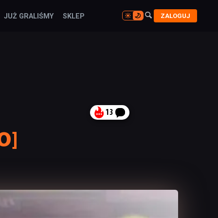

ZALOGUJ
JUŻ GRALIŚMY
SKLEP

13
O]