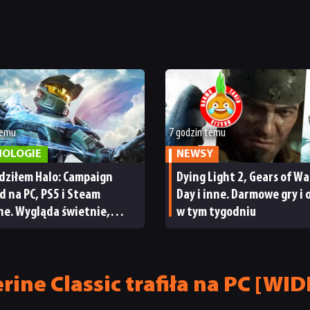
temu
7 godzin temu
NOLOGIE
NEWSY
dziłem Halo: Campaign
Dying Light 2, Gears of War
d na PC, PS5 i Steam
Day i inne. Darmowe gry i 
ne. Wygląda świetnie,
w tym tygodniu
a parę problemów [RECENZJA
ICZNA]
ine Classic trafiła na PC [WI