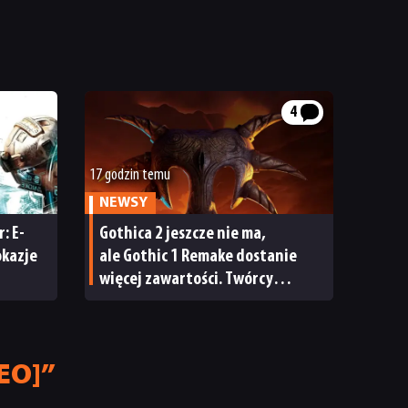
4
17 godzin temu
NEWSY
: E-
Gothica 2 jeszcze nie ma,
okazje
ale Gothic 1 Remake dostanie
więcej zawartości. Twórcy
zapowiadają nadchodzące
zmiany
DEO]”