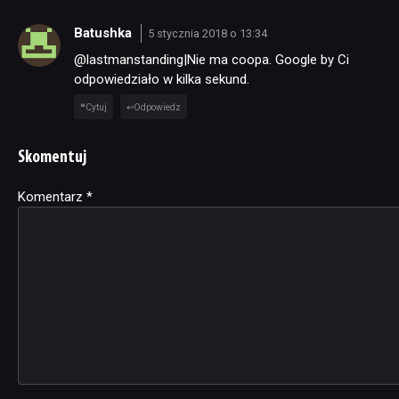
Batushka
5 stycznia 2018 o 13:34
@lastmanstanding|Nie ma coopa. Google by Ci
odpowiedziało w kilka sekund.
Cytuj
Odpowiedz
Skomentuj
Komentarz
Alternative:
*