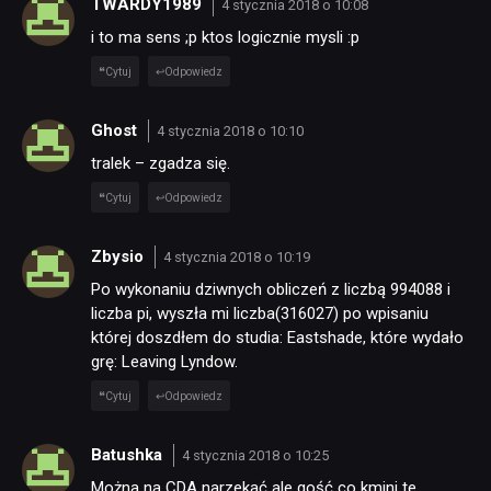
TWARDY1989
DYSKUSJE
4 stycznia 2018 o 10:08
i to ma sens ;p ktos logicznie mysli :p
Cytuj
Odpowiedz
JUŻ GRALIŚMY
Ghost
4 stycznia 2018 o 10:10
SKLEP
tralek – zgadza się.
Cytuj
Odpowiedz
Zbysio
4 stycznia 2018 o 10:19
Po wykonaniu dziwnych obliczeń z liczbą 994088 i
liczba pi, wyszła mi liczba(316027) po wpisaniu
której doszdłem do studia: Eastshade, które wydało
grę: Leaving Lyndow.
Cytuj
Odpowiedz
Batushka
4 stycznia 2018 o 10:25
Można na CDA narzekać ale gość co kmini te