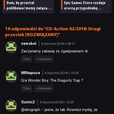
Dom, by przestał
Epic Games Store rozdaje
publikować memy związane
uroczą przygodówkę
z japońskimi grami wideo.
i produkcję nastawioną na
„To niewłaściwe”
współpracę
19 odpowiedzi do “CD-Action 02/2018: Drugi
przeciek [ROZWIĄZANY]”
newsbot
4 stycznia 2018 o 08:17
Zaczynamy zabawę ze zgadywaniem dr
Cytuj
Odpowiedz
MRkapuca
4 stycznia 2018 o 10:04
Gra Wonder Boy: The Dragon’s Trap ?
Cytuj
Odpowiedz
Gumis2
4 stycznia 2018 o 10:05
@desgraph – jasne, że tak. Również myślę, że