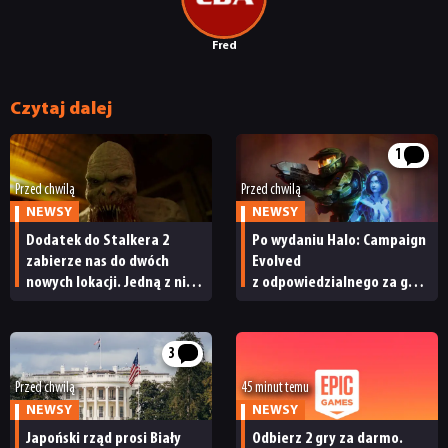
Fred
Czytaj dalej
1
Przed chwilą
Przed chwilą
NEWSY
NEWSY
Dodatek do Stalkera 2
Po wydaniu Halo: Campaign
zabierze nas do dwóch
Evolved
nowych lokacji. Jedną z nich
z odpowiedzialnego za grę
seria obiecywała
studia zwolniono
od samego początku
pracowników
3
Przed chwilą
45 minut temu
NEWSY
NEWSY
Japoński rząd prosi Biały
Odbierz 2 gry za darmo.