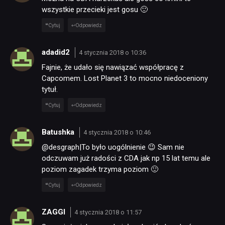
wszystkie przecieki jest gosu 🙂
Cytuj
Odpowiedz
adadid2
4 stycznia 2018 o 10:36
Fajnie, że udało się nawiązać współpracę z
Capcomem. Lost Planet 3 to mocno niedoceniony
tytuł.
Cytuj
Odpowiedz
Batushka
4 stycznia 2018 o 10:46
@desgraph|To było uogólnienie 😉 Sam nie
odczuwam już radości z CDA jak np 15 lat temu ale
poziom zagadek trzyma poziom 🙂
Cytuj
Odpowiedz
ZAGGI
4 stycznia 2018 o 11:57