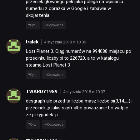
przeciek głównego pełniaka polega na wpisaniu
numerku z obrazka w Google i zabawie w
skojarzenia.
NEWSY
Cytuj
Odpowiedz
RECENZJE
tralek
4 stycznia 2018 o 10:06
Lost Planet 3. Ciąg numerów na 994088 miejscu po
przecinku liczby pi to 226720, a to w katalogu
PUBLICYSTYKA
steama Lost Planet 3
Cytuj
Odpowiedz
KULTURA
TWARDY1989
4 stycznia 2018 o 10:07
desgraph ale przed ta liczba masz liczbe pi(3,14…..) i
RETRO
przecinek ;p jakis szyfr albo powiazanie bo watpie
ze przypadek :p
TECHNOLOGIE
Cytuj
Odpowiedz