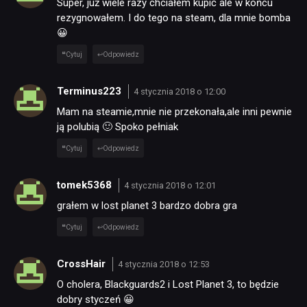
Super, już wiele razy chciałem kupić ale w końcu
rezygnowałem. I do tego na steam, dla mnie bomba
😀
Cytuj
Odpowiedz
Terminus223
4 stycznia 2018 o 12:00
Mam na steamie,mnie nie przekonała,ale inni pewnie
ją polubią 🙂 Spoko pełniak
Cytuj
Odpowiedz
tomek5368
4 stycznia 2018 o 12:01
grałem w lost planet 3 bardzo dobra gra
Cytuj
Odpowiedz
CrossHair
4 stycznia 2018 o 12:53
O cholera, Blackguards2 i Lost Planet 3, to będzie
dobry styczeń 😀