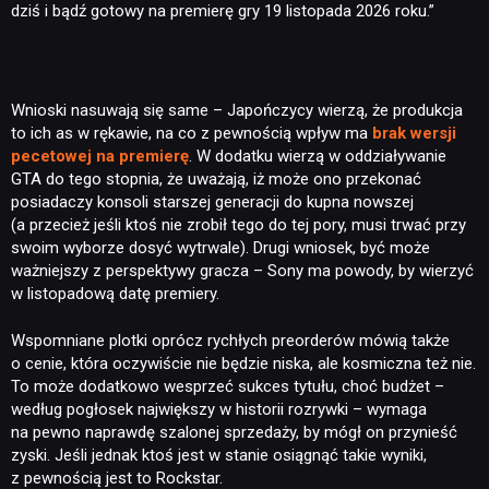
dziś i bądź gotowy na premierę gry 19 listopada 2026 roku.”
Wnioski nasuwają się same – Japończycy wierzą, że produkcja
to ich as w rękawie, na co z pewnością wpływ ma
brak wersji
pecetowej na premierę
. W dodatku wierzą w oddziaływanie
GTA do tego stopnia, że uważają, iż może ono przekonać
posiadaczy konsoli starszej generacji do kupna nowszej
(a przecież jeśli ktoś nie zrobił tego do tej pory, musi trwać przy
swoim wyborze dosyć wytrwale). Drugi wniosek, być może
NEWSY
ważniejszy z perspektywy gracza – Sony ma powody, by wierzyć
w listopadową datę premiery.
RECENZJE
Wspomniane plotki oprócz rychłych preorderów mówią także
o cenie, która oczywiście nie będzie niska, ale kosmiczna też nie.
To może dodatkowo wesprzeć sukces tytułu, choć budżet –
PUBLICYSTYKA
według pogłosek największy w historii rozrywki – wymaga
na pewno naprawdę szalonej sprzedaży, by mógł on przynieść
zyski. Jeśli jednak ktoś jest w stanie osiągnąć takie wyniki,
KULTURA
z pewnością jest to Rockstar.