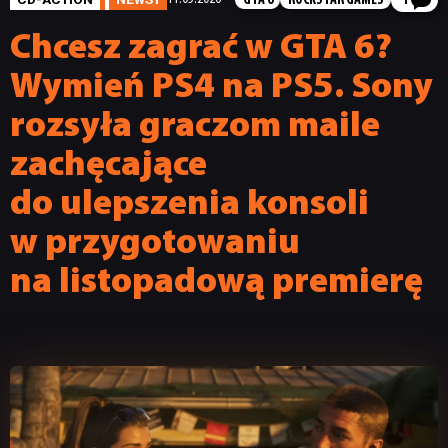
GTA 6
ROCKSTAR GAMES
1
Chcesz zagrać w GTA 6?
Wymień PS4 na PS5. Sony
rozsyła graczom maile
zachęcające
do ulepszenia konsoli
w przygotowaniu
na listopadową premierę