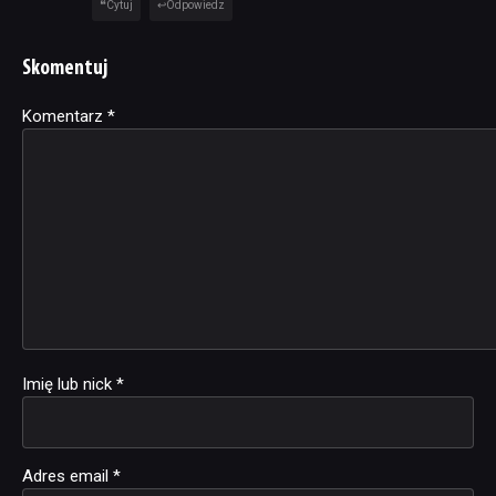
Cytuj
Odpowiedz
Skomentuj
Komentarz
Alternative:
*
Imię lub nick
*
Adres email
*