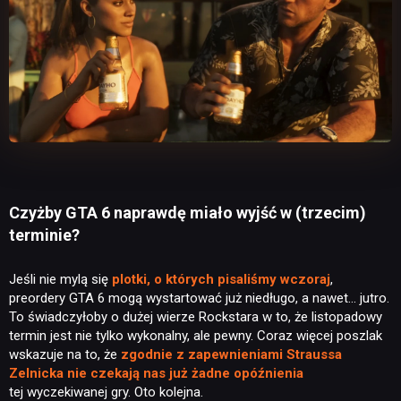
Czyżby GTA 6 naprawdę miało wyjść w (trzecim)
terminie?
Jeśli nie mylą się
plotki, o których pisaliśmy wczoraj
,
preordery GTA 6 mogą wystartować już niedługo, a nawet… jutro.
To świadczyłoby o dużej wierze Rockstara w to, że listopadowy
termin jest nie tylko wykonalny, ale pewny. Coraz więcej poszlak
wskazuje na to, że
zgodnie z zapewnieniami Straussa
Zelnicka nie czekają nas już żadne opóźnienia
tej wyczekiwanej gry. Oto kolejna.