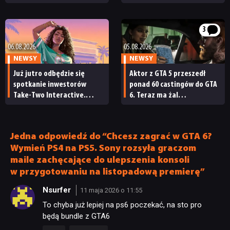
i Netfliksa. „To
spojrzenie”
niewyobrażalnie podłe”
3
06.08.2026
05.08.2026
NEWSY
NEWSY
Już jutro odbędzie się
Aktor z GTA 5 przeszedł
spotkanie inwestorów
ponad 60 castingów do GTA
Take-Two Interactive.
6. Teraz ma żal
Czy będzie mu towarzyszył
do Rockstara
nowy zwiastun GTA 6?
Jedna odpowiedź do “Chcesz zagrać w GTA 6?
Wymień PS4 na PS5. Sony rozsyła graczom
maile zachęcające do ulepszenia konsoli
w przygotowaniu na listopadową premierę”
Nsurfer
11 maja 2026 o 11:55
To chyba już lepiej na ps6 poczekać, na sto pro
będą bundle z GTA6