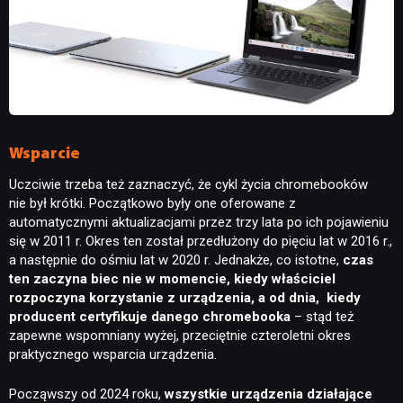
NEWSY
RECENZJE
Wsparcie
Uczciwie trzeba też zaznaczyć, że cykl życia chromebooków
PUBLICYSTYKA
nie był krótki. Początkowo były one oferowane z
automatycznymi aktualizacjami przez trzy lata po ich pojawieniu
się w 2011 r. Okres ten został przedłużony do pięciu lat w 2016 r.,
KULTURA
a następnie do ośmiu lat w 2020 r. Jednakże, co istotne,
czas
ten zaczyna biec nie w momencie, kiedy właściciel
rozpoczyna korzystanie z urządzenia, a od dnia,
kiedy
RETRO
producent certyfikuje danego chromebooka
– stąd też
zapewne wspomniany wyżej, przeciętnie czteroletni okres
praktycznego wsparcia urządzenia.
TECHNOLOGIE
Począwszy od 2024 roku,
wszystkie urządzenia działające