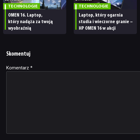
TECHNOLOGIE
TECHNOLOGIE
OMEN 16. Laptop,
Laptop, który ogarnia
który nadąża za twoją
studia i wieczorne granie –
wyobraźnią
HP OMEN 16 w akcji
Skomentuj
Komentarz
Alternative:
*