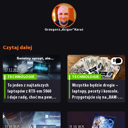
Grzegorz „Krigor” Karaś
Czytaj dalej
8
17.12.2025
05.12.2025
TECHNOLOGIE
TECHNOLOGIE
To jeden z najtańszych
Wszystko będzie drogie –
laptopów z RTX-em 5060
laptopy, pecety i konsole.
i daje radę, choć ma pewną
Przygotujcie się na „RAM-
wadę. Test Gigabyte
mageddon” [FELIETON]
Gaming A16
22.10.2025
21.10.2025