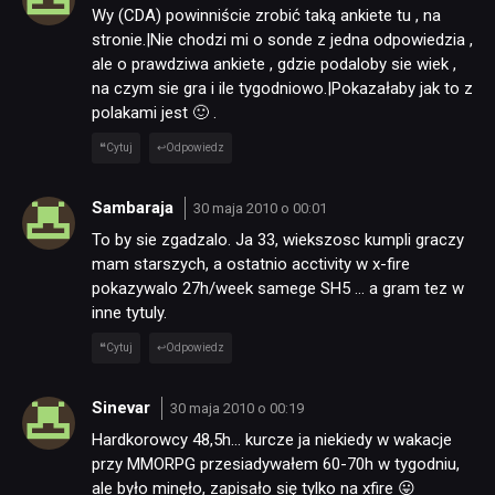
Wy (CDA) powinniście zrobić taką ankiete tu , na
stronie.|Nie chodzi mi o sonde z jedna odpowiedzia ,
ale o prawdziwa ankiete , gdzie podaloby sie wiek ,
na czym sie gra i ile tygodniowo.|Pokazałaby jak to z
polakami jest 🙂 .
Cytuj
Odpowiedz
Sambaraja
30 maja 2010 o 00:01
To by sie zgadzalo. Ja 33, wiekszosc kumpli graczy
mam starszych, a ostatnio acctivity w x-fire
pokazywalo 27h/week samege SH5 … a gram tez w
inne tytuly.
Cytuj
Odpowiedz
Sinevar
30 maja 2010 o 00:19
Hardkorowcy 48,5h… kurcze ja niekiedy w wakacje
przy MMORPG przesiadywałem 60-70h w tygodniu,
ale było minęło, zapisało się tylko na xfire 😛