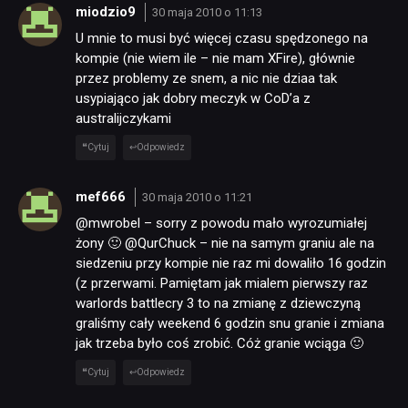
miodzio9
30 maja 2010 o 11:13
U mnie to musi być więcej czasu spędzonego na
kompie (nie wiem ile – nie mam XFire), głównie
przez problemy ze snem, a nic nie dziaa tak
usypiająco jak dobry meczyk w CoD’a z
australijczykami
Cytuj
Odpowiedz
NEWSY
mef666
30 maja 2010 o 11:21
@mwrobel – sorry z powodu mało wyrozumiałej
RECENZJE
żony 🙂 @QurChuck – nie na samym graniu ale na
siedzeniu przy kompie nie raz mi dowaliło 16 godzin
(z przerwami. Pamiętam jak mialem pierwszy raz
PUBLICYSTYKA
warlords battlecry 3 to na zmianę z dziewczyną
graliśmy cały weekend 6 godzin snu granie i zmiana
jak trzeba było coś zrobić. Cóż granie wciąga 🙂
KULTURA
Cytuj
Odpowiedz
RETRO