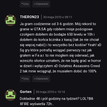
Cytuj
Odpowiedz
THERON23
30 maja 2010 o 09:11
Ja gram codziennie od 3-6 godzin. Mój rekord to
granie w GTA:SA gdy robiłem misje pościgowe
czołgiem dobiłem do bodajże 650 levelu w 10h i
dobiłem do końca licznika z kasą (tak że nie chciał
się więcej nabić) i to wszystko bez kodów! Yeah! xD
Są gry które potrafią wciągać pierwszy raz jak
grałem w F.e.a.r. to nie mogłem się oderwać, jak
wzeszło słońce uznałem, że nie będę grać w horror
w dzień i wyłączyłem xD Ostatnio Assassins Creed
2 tak mnie wciągnął, że musiałem dobić do 100%
Cytuj
Odpowiedz
Gorten
30 maja 2010 o 10:14
Dokładnie 48 i pół godziny na tydzień? LOL?|Mi
XFIRE wyświetla 72h…