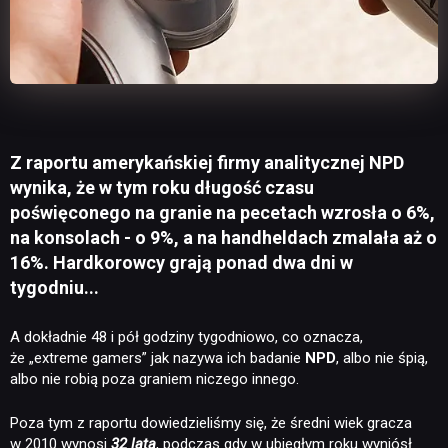
Z raportu amerykańskiej firmy analitycznej NPD
wynika, że w tym roku długość czasu
poświęconego na granie na pecetach wzrosła o 6%,
na konsolach - o 9%, a na handheldach zmalała aż o
16%. Hardkorowcy grają ponad dwa dni w
tygodniu...
A dokładnie 48 i pół godziny tygodniowo, co oznacza,
że „extreme gamers” jak nazywa ich badanie
NPD
, albo nie śpią,
albo nie robią poza graniem niczego innego.
Poza tym z raportu dowiedzieliśmy się, że średni wiek gracza
w 2010 wynosi
32 lata
, podczas gdy w ubiegłym roku wyniósł