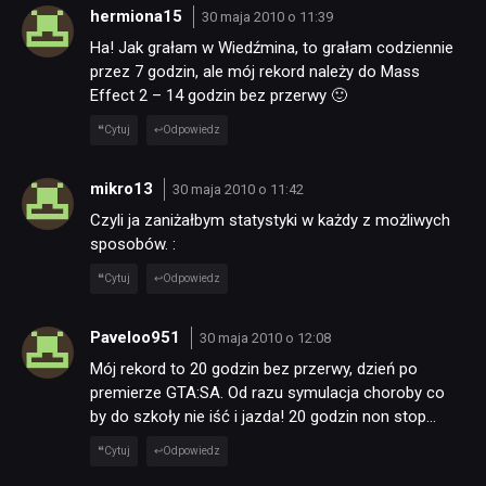
hermiona15
30 maja 2010 o 11:39
Ha! Jak grałam w Wiedźmina, to grałam codziennie
TECHNOLOGIE
przez 7 godzin, ale mój rekord należy do Mass
Effect 2 – 14 godzin bez przerwy 🙂
Cytuj
Odpowiedz
DYSKUSJE
mikro13
30 maja 2010 o 11:42
JUŻ GRALIŚMY
Czyli ja zaniżałbym statystyki w każdy z możliwych
sposobów. :
SKLEP
Cytuj
Odpowiedz
Paveloo951
30 maja 2010 o 12:08
Mój rekord to 20 godzin bez przerwy, dzień po
premierze GTA:SA. Od razu symulacja choroby co
by do szkoły nie iść i jazda! 20 godzin non stop…
Cytuj
Odpowiedz