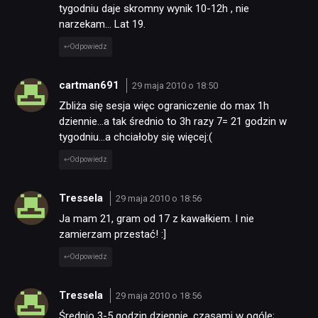
tygodniu daje skromny wynik 10-12h , nie
narzekam… Lat 19.
Odpowiedz
cartman691
29 maja 2010 o 18:50
Zbliża się sesja więc ograniczenie do max 1h
dziennie…a tak średnio to 3h razy 7= 21 godzin w
tygodniu…a chciałoby się więcej:(
Odpowiedz
Tressela
29 maja 2010 o 18:56
Ja mam 21, gram od 17 z kawałkiem. I nie
zamierzam przestać! :]
Odpowiedz
Tressela
29 maja 2010 o 18:56
Średnio 3-5 godzin dziennie, czasami w ogóle;