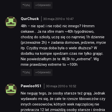
Cytuj
Odpowiedz
QurChuck
30 maja 2010 o 10:47
48h – nie spać i nie robić nic innego? Hmmm
ciekawe… Ja na xfire mam ~40h tygodniowo,
chodzę do szkoły, uczę się co najmniej 1h dziennie
(przeważnie 2h) + zadania domowe, jedzenie, mycie
itp. Czyżby moja doba była o wiele dłuższa? W
dodatku na kompie spedzam czas nie tylko grając.
Nie powiedziałbym że te 48,5h to „extreme”. Wg
mnie prawdziwy extreme to ~100h
Cytuj
Odpowiedz
Paveloo951
30 maja 2010 o 10:52
Nie neguję tego, że osoby starsze też grają. Jednak
wydawało mi się, że całe te rzesze tibiowiczów czy
innych ceesowców, kótrych wiek najczęściej nie
przekracza 12 lat zmiażdżą osoby starsze i średnia