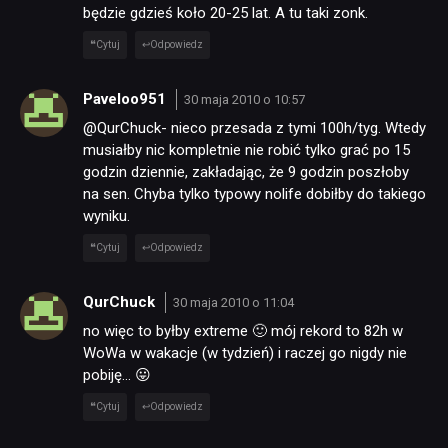
będzie gdzieś koło 20-25 lat. A tu taki zonk.
Cytuj
Odpowiedz
Paveloo951
30 maja 2010 o 10:57
@QurChuck- nieco przesada z tymi 100h/tyg. Wtedy
musiałby nic kompletnie nie robić tylko grać po 15
godzin dziennie, zakładając, że 9 godzin poszłoby
na sen. Chyba tylko typowy nolife dobiłby do takiego
wyniku.
Cytuj
Odpowiedz
QurChuck
30 maja 2010 o 11:04
no więc to byłby extreme 🙂 mój rekord to 82h w
WoWa w wakacje (w tydzień) i raczej go nigdy nie
pobiję… 😛
Cytuj
Odpowiedz