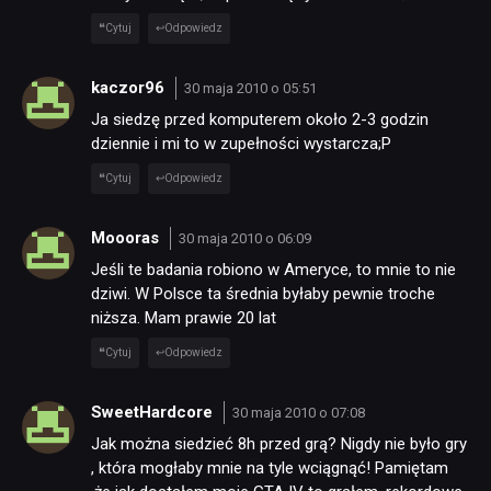
Cytuj
Odpowiedz
kaczor96
30 maja 2010 o 05:51
Ja siedzę przed komputerem około 2-3 godzin
dziennie i mi to w zupełności wystarcza;P
Cytuj
Odpowiedz
Moooras
30 maja 2010 o 06:09
Jeśli te badania robiono w Ameryce, to mnie to nie
dziwi. W Polsce ta średnia byłaby pewnie troche
niższa. Mam prawie 20 lat
Cytuj
Odpowiedz
SweetHardcore
30 maja 2010 o 07:08
Jak można siedzieć 8h przed grą? Nigdy nie było gry
, która mogłaby mnie na tyle wciągnąć! Pamiętam