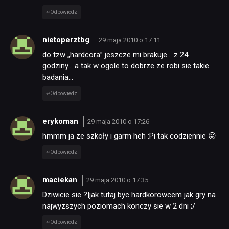
Odpowiedz
nietoperztbg
29 maja 2010 o 17:11
do tzw „hardcora” jeszcze mi brakuje… z 24
godziny… a tak w ogole to dobrze ze robi sie takie
badania…
Odpowiedz
erykoman
29 maja 2010 o 17:26
hmmm ja ze szkoły i garm heh :Pi tak codziennie 😛
Odpowiedz
maciekan
29 maja 2010 o 17:35
Dziwicie sie ?|jak tutaj byc hardkorowcem jak gry na
najwyzszych poziomach konczy sie w 2 dni ;/
Odpowiedz