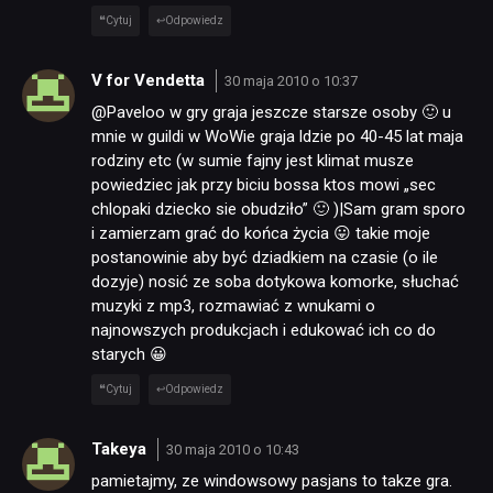
Cytuj
Odpowiedz
V for Vendetta
30 maja 2010 o 10:37
@Paveloo w gry graja jeszcze starsze osoby 🙂 u
mnie w guildi w WoWie graja ldzie po 40-45 lat maja
rodziny etc (w sumie fajny jest klimat musze
powiedziec jak przy biciu bossa ktos mowi „sec
chlopaki dziecko sie obudziło” 🙂 )|Sam gram sporo
i zamierzam grać do końca życia 😛 takie moje
postanowinie aby być dziadkiem na czasie (o ile
dozyje) nosić ze soba dotykowa komorke, słuchać
muzyki z mp3, rozmawiać z wnukami o
najnowszych produkcjach i edukować ich co do
starych 😀
Cytuj
Odpowiedz
Takeya
30 maja 2010 o 10:43
pamietajmy, ze windowsowy pasjans to takze gra.