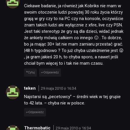
Ciekawe badanie, ja również jak Kobriks nie mam w
swoim otoczenie ludzi powyżej 30 roku życia którzy
grają w gry czy to na PC czy na konsole, oczywiście
znam takich ludzi ale wyłącznie z xfire, live czy PSN.
Jest taki stereotyp że gry są dla dzieci, widać jednak
że ankiety mówią całkiem co innego 🙂 . To dobrze,
bo ja mając 30+ lat nie mam zamiaru przestać grać.
|48 h tygodniowo ? To już chyba uzależnienie jest 😛
, ja gram jakieś 20 h, to chyba sporo, a nawet jeśli
chciał bym więcej to i tak nie mam czasu.
Cytuj
Odpowiedz
teken
29 maja 2010 o 16:34
Najstarsi są „pecetowcy” – średni wiek w tej grupie
to 42 lata. – chyba nie w polsce.
Odpowiedz
Thermobatic
29 maja 2010 o 16:34