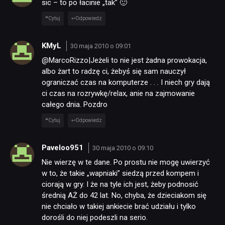
sic – to po łacinie „tak” 🙂
Cytuj
Odpowiedz
KMyL
30 maja 2010 o 09:01
@MarcoRizzo|Jeżeli to nie jest żadna prowokacja,
albo żart to radzę ci, żebyś się sam nauczył
ograniczać czas na komputerze . . . I niech gry dają
ci czas na rozrywkę/relax, anie na zajmowanie
całego dnia. Pozdro
Cytuj
Odpowiedz
Paveloo951
30 maja 2010 o 09:10
Nie wierzę w te dane. Po prostu nie mogę uwierzyć
w to, że takie „wapniaki” siedzą przed kompem i
ciorają w gry. I że na tyle ich jest, żeby podnosić
średnią AŻ do 42 lat. No, chyba, że dzieciakom się
nie chciało w takiej ankiecie brać udziału i tylko
dorośli do niej podeszli na serio.