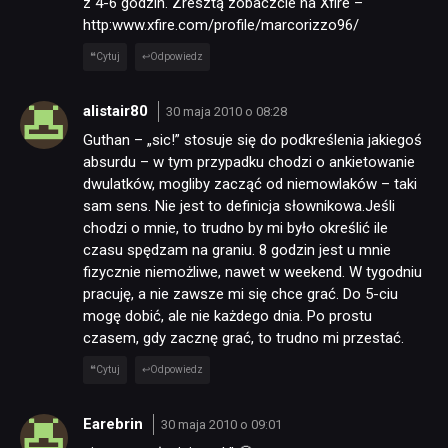
z 4-6 godzin. Zresztą zobaczcie na Xfire –
http:www.xfire.com/profile/marcorizzo96/
Cytuj
Odpowiedz
alistair80
30 maja 2010 o 08:28
Guthan – „sic!” stosuje się do podkreślenia jakiegoś
absurdu – w tym przypadku chodzi o ankietowanie
dwulatków, mogliby zacząć od niemowlaków – taki
sam sens. Nie jest to definicja słownikowa.Jeśli
chodzi o mnie, to trudno by mi było określić ile
czasu spędzam na graniu. 8 godzin jest u mnie
fizycznie niemożliwe, nawet w weekend. W tygodniu
pracuję, a nie zawsze mi się chce grać. Do 5-ciu
mogę dobić, ale nie każdego dnia. Po prostu
czasem, gdy zacznę grać, to trudno mi przestać.
Cytuj
Odpowiedz
Earebrin
30 maja 2010 o 09:01