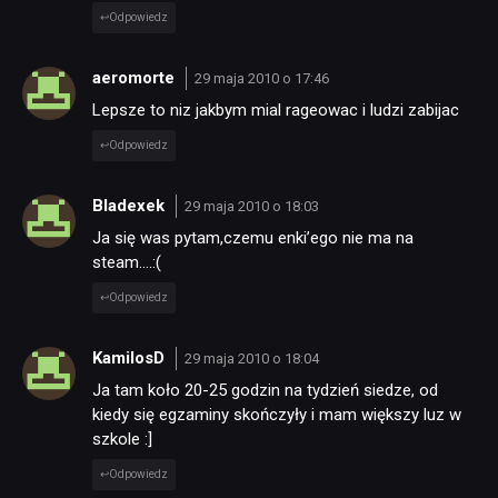
Odpowiedz
aeromorte
29 maja 2010 o 17:46
Lepsze to niz jakbym mial rageowac i ludzi zabijac
Odpowiedz
Bladexek
29 maja 2010 o 18:03
Ja się was pytam,czemu enki’ego nie ma na
steam….:(
Odpowiedz
KamilosD
29 maja 2010 o 18:04
Ja tam koło 20-25 godzin na tydzień siedze, od
kiedy się egzaminy skończyły i mam większy luz w
szkole :]
Odpowiedz