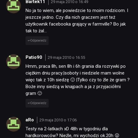
Bartek11
29 maja 2010 o 16:49
No ja to wiem, ale powiedzcie to moim rodzicom. I
jeszcze jedno. Czy dla nich graczem jest też
użytkownik facebooka grający w farmville? Bo jak
tak to żal…
Odpowiedz
Patio90
29 maja 2010 o 16:55
Hmm, praca 8h, sen 8h i 6h grania dla rozrywki po
ciężkim dniu pracy.|soboty i niedziele mam wolne
więc tak z 10h siedzę 🙂 |Tylko czy to źle że gram ?
Boże inny siedzą w knajpach a ja z przyjaciółmi
gram 🙂
Odpowiedz
aRo
29 maja 2010 o 17:06
Testy na 2-latkach xD 48h w tygodniu dla
hardkorowców? Nieźle, mi wychodzi ok.20h 😛