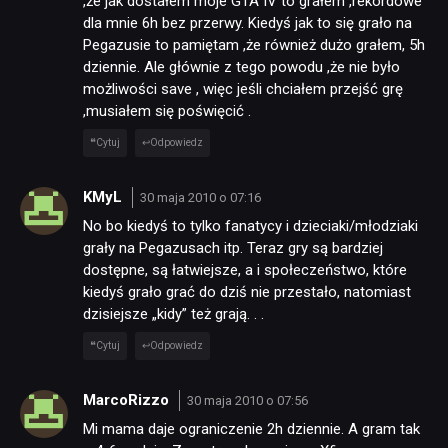
,że jak dostałem moje GTA IV to grałem ,rekordowe
dla mnie 6h bez przerwy. Kiedyś jak to się grało na
Pegazusie to pamiętam ,że również dużo grałem, 5h
dziennie. Ale głównie z tego powodu ,że nie było
możliwości save , więc jeśli chciałem przejść grę
,musiałem się poświęcić .
Cytuj
Odpowiedz
KMyL
30 maja 2010 o 07:16
No bo kiedyś to tylko fanatycy i dzieciaki/młodziaki
grały na Pegazusach itp. Teraz gry są bardziej
dostępne, są łatwiejsze, a i społeczeństwo, które
kiedyś grało grać do dziś nie przestało, natomiast
dzisiejsze „kidy” też grają. . .
Cytuj
Odpowiedz
MarcoRizzo
30 maja 2010 o 07:56
Mi mama daje ograniczenie 2h dziennie. A gram tak