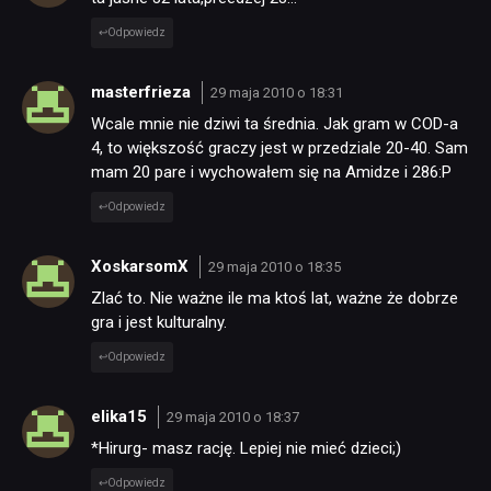
Odpowiedz
masterfrieza
29 maja 2010 o 18:31
Wcale mnie nie dziwi ta średnia. Jak gram w COD-a
4, to większość graczy jest w przedziale 20-40. Sam
mam 20 pare i wychowałem się na Amidze i 286:P
Odpowiedz
XoskarsomX
29 maja 2010 o 18:35
Zlać to. Nie ważne ile ma ktoś lat, ważne że dobrze
gra i jest kulturalny.
Odpowiedz
elika15
29 maja 2010 o 18:37
*Hirurg- masz rację. Lepiej nie mieć dzieci;)
Odpowiedz