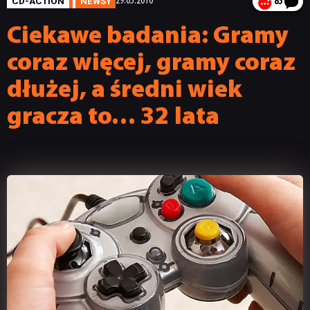
CD-ACTION
NEWSY
29.05.2010
85
Ciekawe badania: Gramy
coraz więcej, gramy coraz
dłużej, a średni wiek
gracza to… 32 lata