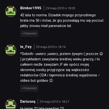
Bimber1995
29 maja 2010 o 18:05
42 lata to norma. Dziadek mojego przyrodniego
brata ma 50 i mówi, że gry pozwalają mu się poczuć
jakby znowu miał parenaście lat.
Odpowiedz
le_Fey
29 maja 2010 o 18:14
*Sebeth- uwierz ,uwierz, jestem żywym ( jeszcze 😛
) przykładem zawyżania średniej wieku graczy, i to
całkiem nieźle zawyżam ;P ale opócz mojej
skromnej osoby przyjrzyjcie się większości
redaktorów CDA i tajemnica średniej wyjaśniona –
oldies but goldies 😉
Odpowiedz
Dariusxq
29 maja 2010 o 18:27
ta jasne 32 lata,preedzej 23…