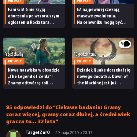
NEWSY
NEWSY
Fani GTA 6 nie kryją
EA najpewniej czekają
oburzenia po wczorajszym
masowe zwolnienia.
ogłoszeniu Rockstara
Na celowniku mogą być
i Netfliksa. „To
twórcy Mass Effecta
niewyobrażalnie podłe”
5
Przed chwilą
10 godzin temu
NEWSY
NEWSY
Nowe nazwiska w obsadzie
Dziadek Quake doczekał się
„The Legend of Zelda”!
nowego dodatku. Dawn of
Znamy odtwórcę roli
the Machine jest już
Ganondorfa i ostatnią rolę
dostępny
Sama Neilla
85 odpowiedzi do “Ciekawe badania: Gramy
coraz więcej, gramy coraz dłużej, a średni wiek
gracza to… 32 lata”
TargetZer0
29 maja 2010 o 23:17