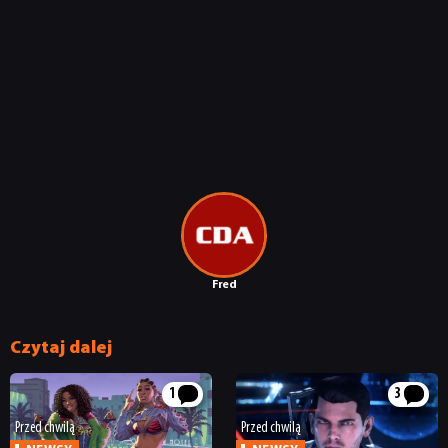
Fred
Czytaj dalej
1
3
Przed chwilą
Przed chwilą