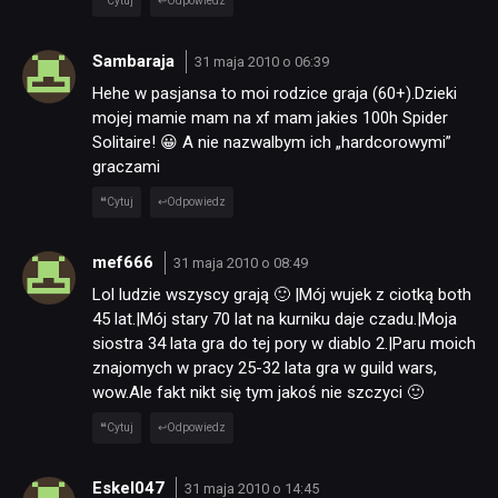
Cytuj
Odpowiedz
Sambaraja
31 maja 2010 o 06:39
Hehe w pasjansa to moi rodzice graja (60+).Dzieki
mojej mamie mam na xf mam jakies 100h Spider
Solitaire! 😀 A nie nazwalbym ich „hardcorowymi”
graczami
Cytuj
Odpowiedz
mef666
31 maja 2010 o 08:49
Lol ludzie wszyscy grają 🙂 |Mój wujek z ciotką both
45 lat.|Mój stary 70 lat na kurniku daje czadu.|Moja
siostra 34 lata gra do tej pory w diablo 2.|Paru moich
znajomych w pracy 25-32 lata gra w guild wars,
wow.Ale fakt nikt się tym jakoś nie szczyci 🙂
Cytuj
Odpowiedz
Eskel047
31 maja 2010 o 14:45