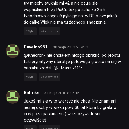
try miechy stuknie mi 42 a nie czuje się
wapniakiem.Przy PieCu też potrafię ze 25 h
tygodniowo spędzić pykając np. w BF-a czy jakąś
ścigałkę.Wiek nie ma tu żadnego znaczenia.
Cytuj
Odpowiedz
Paveloo951
30 maja 2010 o 19:10
@Khedron- nie chciałem nikogo obrazić, po prostu
taki prymitywny sterotyp pctowego gracza mi się w
baniaku zrodził 🙂 . Masz xf?^^
Cytuj
Odpowiedz
Kobriks
31 maja 2010 o 06:15
Jakoś mi się w to wierzyć nie chcę. Nie znam ani
jednej osoby w wieku pow. 30 lat która by grała w
coś poza pasjansem ( w rzeczywistości
oczywiście)