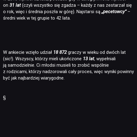
on
31 lat
(czyli wszystko się zgadza – każdy z nas zestarzał się
o rok, więc i średnia poszła w górę). Najstarsi są
„pecetowcy”
–
średni wiek w tej grupie to 42 lata.
W ankiecie wzięło udział
18 872
graczy w wieku od dwóch lat
(sic!). Wszyscy, którzy mieli ukończone
13 lat
, wypełniali
ją samodzielnie. Ci młodsi musieli to zrobić wspólnie
z rodzicami, którzy nadzorowali cały proces, więc wyniki powinny
być jak najbardziej wiarygodne.
§