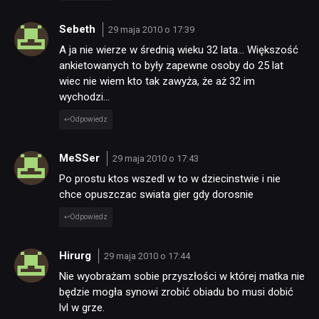
Sebeth
29 maja 2010 o 17:39
A ja nie wierze w średnią wieku 32 lata… Większość
ankietowanych to były zapewne osoby do 25 lat
wiec nie wiem kto tak zawyża, że aż 32 im
wychodzi…
Odpowiedz
MeSSer
29 maja 2010 o 17:43
Po prostu ktos wszedl w to w dziecinstwie i nie
chce opuszczac swiata gier gdy dorosnie
Odpowiedz
Hirurg
29 maja 2010 o 17:44
Nie wyobrażam sobie przyszłości w której matka nie
będzie mogła synowi zrobić obiadu bo musi dobić
lvl w grze.