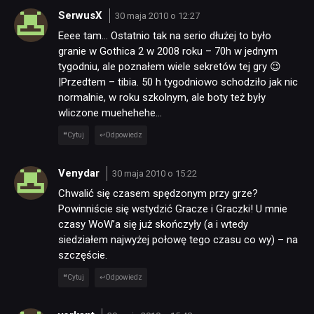
SerwusX
30 maja 2010 o 12:27
Eeee tam… Ostatnio tak na serio dłużej to było
granie w Gothica 2 w 2008 roku – 70h w jednym
tygodniu, ale poznałem wiele sekretów tej gry 😉
|Przedtem – tibia. 50 h tygodniowo schodziło jak nic
normalnie, w roku szkolnym, ale boty też były
wliczone muehehehe…
Cytuj
Odpowiedz
Venydar
30 maja 2010 o 15:22
Chwalić się czasem spędzonym przy grze?
Powinniście się wstydzić Gracze i Graczki! U mnie
czasy WoW’a się już skończyły (a i wtedy
siedziałem najwyżej połowę tego czasu co wy) – na
szczęście.
Cytuj
Odpowiedz