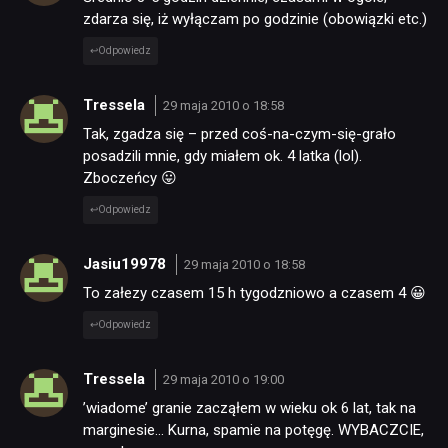
zdarza się, iż wyłączam po godzinie (obowiązki etc.)
Odpowiedz
Tressela
29 maja 2010 o 18:58
Tak, zgadza się – przed coś-na-czym-się-grało
posadzili mnie, gdy miałem ok. 4 latka (lol).
Zboczeńcy 😛
Odpowiedz
Jasiu19978
29 maja 2010 o 18:58
To załezy czasem 15 h tygodzniowo a czasem 4 😀
Odpowiedz
Tressela
29 maja 2010 o 19:00
’wiadome’ granie zacząłem w wieku ok 6 lat, tak na
marginesie… Kurna, spamie na potęgę. WYBACZCIE,