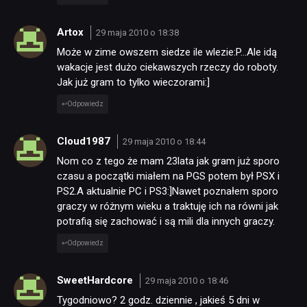
Artox
29 maja 2010 o 18:38
Może w zime owszem siedze ile wlezie:P…Ale idą
wakacje jest dużo ciekawszych rzeczy do roboty.
Jak już gram to tylko wieczorami:]
Odpowiedz
Cloud1987
29 maja 2010 o 18:44
Nom co z tego że mam 23lata jak gram już sporo
czasu a początki miałem na PGS potem był PSX i
PS2.A aktualnie PC i PS3:]Nawet poznałem sporo
graczy w różnym wieku a traktuję ich na równi jak
potrafią się zachować i są mili dla innych graczy.
Odpowiedz
SweetHardcore
29 maja 2010 o 18:46
Tygodniowo? 2 godz. dziennie , jakieś 5 dni w