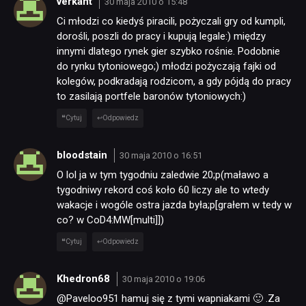
verkant
30 maja 2010 o 15:48
Ci młodzi co kiedyś piracili, pożyczali gry od kumpli,
dorośli, poszli do pracy i kupują legale:) między
innymi dlatego rynek gier szybko rośnie. Podobnie
do rynku tytoniowego;) młodzi pożyczają fajki od
kolegów, podkradają rodzicom, a gdy pójdą do pracy
to zasilają portfele baronów tytoniowych:)
Cytuj
Odpowiedz
bloodstain
30 maja 2010 o 16:51
O lol ja w tym tygodniu zaledwie 20;p(maławo a
tygodniwy rekord coś koło 60 liczy ale to wtedy
wakacje i wogóle ostra jazda była;p[grałem w tedy w
co? w CoD4:MW[multi]])
Cytuj
Odpowiedz
Khedron68
30 maja 2010 o 19:06
@Paveloo951 hamuj się z tymi wapniakami 🙂 .Za