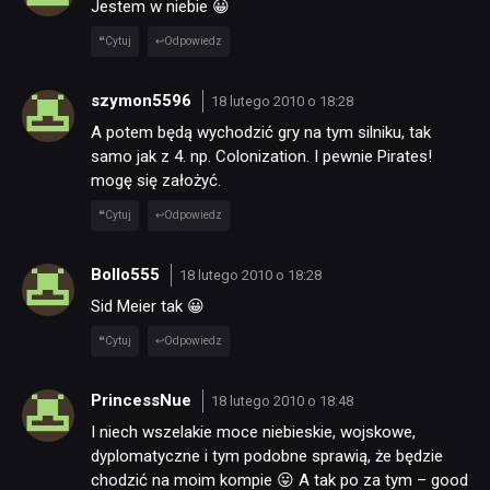
Jestem w niebie 😀
Cytuj
Odpowiedz
szymon5596
18 lutego 2010 o 18:28
A potem będą wychodzić gry na tym silniku, tak
samo jak z 4. np. Colonization. I pewnie Pirates!
mogę się założyć.
Cytuj
Odpowiedz
Bollo555
18 lutego 2010 o 18:28
Sid Meier tak 😀
Cytuj
Odpowiedz
PrincessNue
18 lutego 2010 o 18:48
I niech wszelakie moce niebieskie, wojskowe,
NEWSY
dyplomatyczne i tym podobne sprawią, że będzie
chodzić na moim kompie 😛 A tak po za tym – good