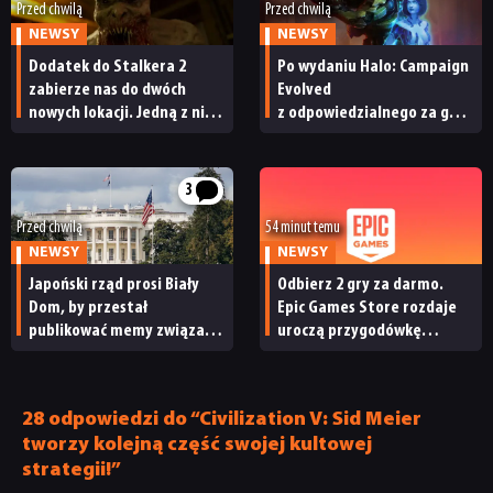
Przed chwilą
Przed chwilą
NEWSY
NEWSY
Dodatek do Stalkera 2
Po wydaniu Halo: Campaign
zabierze nas do dwóch
Evolved
nowych lokacji. Jedną z nich
z odpowiedzialnego za grę
seria obiecywała
studia zwolniono
od samego początku
pracowników
3
Przed chwilą
54 minut temu
NEWSY
NEWSY
Japoński rząd prosi Biały
Odbierz 2 gry za darmo.
Dom, by przestał
Epic Games Store rozdaje
publikować memy związane
uroczą przygodówkę
z japońskimi grami wideo.
i produkcję nastawioną na
„To niewłaściwe”
współpracę
28 odpowiedzi do “Civilization V: Sid Meier
tworzy kolejną część swojej kultowej
strategii!”