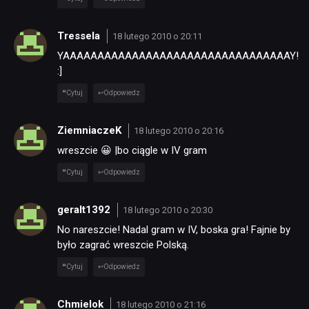
Tressela
18 lutego 2010 o 20:11
YAAAAAAAAAAAAAAAAAAAAAAAAAAAAAAAAAY!
:]
Cytuj
Odpowiedz
ZiemniaczeK
18 lutego 2010 o 20:16
wreszcie 😀 |bo ciągle w IV gram
Cytuj
Odpowiedz
geralt1392
18 lutego 2010 o 20:30
No nareszcie! Nadal gram w IV, boska gra! Fajnie by
było zagrać wreszcie Polską.
Cytuj
Odpowiedz
Chmielok
18 lutego 2010 o 21:16