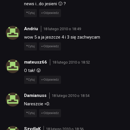
news i…do jesieni 🙂 ?
RECENZJE
Cytuj
Odpowiedz
PUBLICYSTYKA
Andriu
18 lutego 2010 o 18:49
wow 5 a ja jeszcze 4 i 3 się zachwycam
KULTURA
Cytuj
Odpowiedz
RETRO
mateusz66
18 lutego 2010 o 18:52
O tak! 😛
TECHNOLOGIE
Cytuj
Odpowiedz
Damianuss
18 lutego 2010 o 18:54
DYSKUSJE
Nareszcie =D.
Cytuj
Odpowiedz
JUŻ GRALIŚMY
SzydlaK
18 lutego 2010 o 18:56