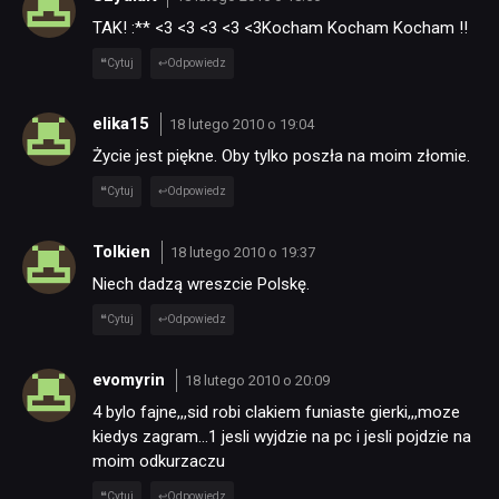
SKLEP
TAK! :** <3 <3 <3 <3 <3Kocham Kocham Kocham !!
Cytuj
Odpowiedz
elika15
18 lutego 2010 o 19:04
Życie jest piękne. Oby tylko poszła na moim złomie.
Cytuj
Odpowiedz
Tolkien
18 lutego 2010 o 19:37
Niech dadzą wreszcie Polskę.
Cytuj
Odpowiedz
evomyrin
18 lutego 2010 o 20:09
4 bylo fajne,,,sid robi clakiem funiaste gierki,,,moze
kiedys zagram…1 jesli wyjdzie na pc i jesli pojdzie na
moim odkurzaczu
Cytuj
Odpowiedz