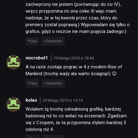
zachwycony nie jestem (porównując do civ IV),
wręcz przypomina mi ona civke III więc mam
nadzieje, że w tej kwestii przez czas, który do
premiery został poprawią:) Wypowiadam się tylko o
grafice, gdyż o reszcie nie mam pojęcia żadnego:)
Cytuj
Odpowiedz
microbot1
19 lutego 2010 o 18:44
A na razie zostaje pograc w 4 z modem Rise of
Mankind (trochę waży ala warto ściagnąć) 😉
Cytuj
Odpowiedz
kolas
20 lutego 2010 o 14:14
Wolałem tą trochę odrealnioną grafikę, bardziej
baśniową niż to co widać na screenach. Zgadzam
się z Czopem, że ta przypomina stylem bardziej 3
odsłonę niż 4.