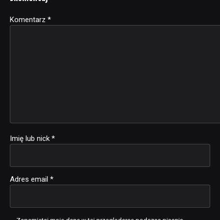
Komentarz
Alternative:
*
Imię lub nick
*
Adres email
*