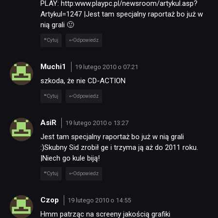
PLAY: http:www.playpc.pl/newsroom/artykul.asp?
Artykul=1247 |Jest tam specjalny raportaż bo już w
nią grali 🙂
Cytuj
Odpowiedz
Muchi1
19 lutego 2010 o 07:21
szkoda, że nie CD-ACTION
Cytuj
Odpowiedz
AsiR
19 lutego 2010 o 13:27
Jest tam specjalny raportaż bo już w nią grali
:)Skubny Sid zrobił ge i trzyma ją aż do 2011 roku.
|Niech go kule biją!
Cytuj
Odpowiedz
Czop
19 lutego 2010 o 14:55
Hmm patrząc na screeny jakością grafiki