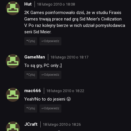
Hut
18 lutego 2010 o 18:08
2K Games poinformowało dziś, że w studiu Firaxis
Games trwają prace nad grą Sid Meier’s Civilization
V. Po raz kolejny bierze w nich udział pomysłodawca
serii Sid Meier.
Cytuj
Odpowiedz
GameMan
18 lutego 2010 o 18:17
To są gry, PC only ;]
Cytuj
Odpowiedz
mac666
18 lutego 2010 o 18:22
Yeah!No to do jesieni 😛
Cytuj
Odpowiedz
JCraft
18 lutego 2010 o 18:26