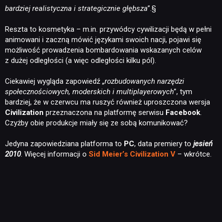
bardziej realistyczna i strategicznie głębsza
”.§
Reszta to kosmetyka – m.in. przywódcy cywilizacji będą w pełni
animowani i zaczną mówić językami swoich nacji, pojawi się
możliwość prowadzenia bombardowania wskazanych celów
z dużej odległości (a więc odległości kilku pól).
Ciekawiej wygląda zapowiedź „
rozbudowanych narzędzi
społecznościowych, moderskich i multiplayerowych
”, tym
bardziej, że w czerwcu ma ruszyć również uproszczona wersja
Civilization
przeznaczona na platformę serwisu
Facebook
.
Czyżby obie produkcje miały się ze sobą komunikować?
Jedyna zapowiedziana platforma to
PC
, data premiery to
jesień
2010
. Więcej informacji o
Sid Meier’s Civilization V
– wkrótce.