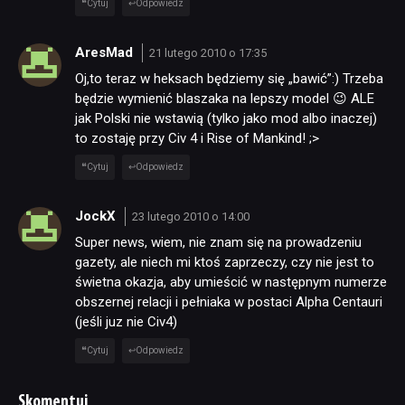
Cytuj
Odpowiedz
AresMad
21 lutego 2010 o 17:35
Oj,to teraz w heksach będziemy się „bawić”:) Trzeba
będzie wymienić blaszaka na lepszy model 😉 ALE
jak Polski nie wstawią (tylko jako mod albo inaczej)
to zostaję przy Civ 4 i Rise of Mankind! ;>
Cytuj
Odpowiedz
JockX
23 lutego 2010 o 14:00
Super news, wiem, nie znam się na prowadzeniu
gazety, ale niech mi ktoś zaprzeczy, czy nie jest to
świetna okazja, aby umieścić w następnym numerze
obszernej relacji i pełniaka w postaci Alpha Centauri
(jeśli juz nie Civ4)
Cytuj
Odpowiedz
Skomentuj