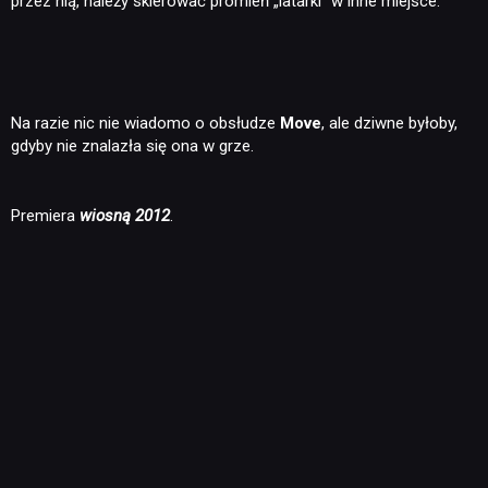
przez nią, należy skierować promień „latarki” w inne miejsce.
Na razie nic nie wiadomo o obsłudze
Move
, ale dziwne byłoby,
gdyby nie znalazła się ona w grze.
Premiera
wiosną 2012
.