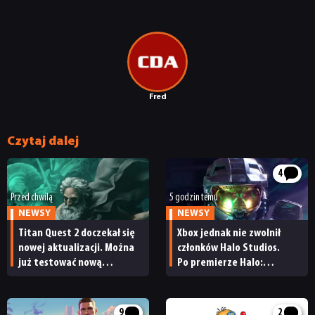
RECENZJE
PUBLICYSTYKA
KULTURA
Fred
RETRO
Czytaj dalej
4
TECHNOLOGIE
Przed chwilą
5 godzin temu
NEWSY
NEWSY
DYSKUSJE
Titan Quest 2 doczekał się
Xbox jednak nie zwolnił
nowej aktualizacji. Można
członków Halo Studios.
już testować nową
Po premierze Halo:
JUŻ GRALIŚMY
specjalizację oraz system
Campaign Evolved z pracą
craftingu
pożegnały się inne osoby
9
2