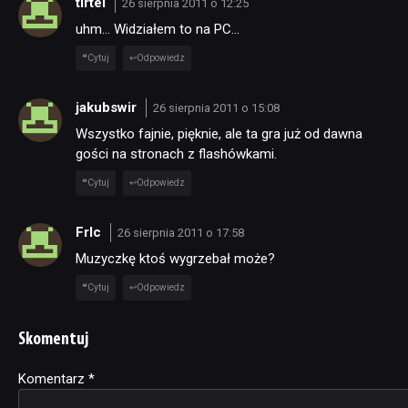
tirtel
26 sierpnia 2011 o 12:25
uhm… Widziałem to na PC…
Cytuj
Odpowiedz
jakubswir
26 sierpnia 2011 o 15:08
Wszystko fajnie, pięknie, ale ta gra już od dawna
gości na stronach z flashówkami.
Cytuj
Odpowiedz
FrIc
26 sierpnia 2011 o 17:58
Muzyczkę ktoś wygrzebał może?
Cytuj
Odpowiedz
Skomentuj
Komentarz
Alternative:
*