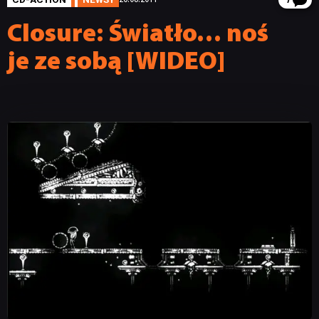
7
Closure: Światło… noś
je ze sobą [WIDEO]