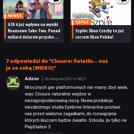
SKLEP
5 godzin temu
5 godzin temu
NEWSY
SZPILE
GTA 6 już wpływa na wyniki
finansowe Take-Two. Ponad
Szpile: Xbox Czechy to już
miliard dolarów przychodu
sercem Xbox Polska!
i reakcja giełdy
7 odpowiedzi do “Closure: Światło… noś
je ze sobą [WIDEO]”
Adzior
26 sierpnia 2011 o 08:21
Mrocznych gier platformowych nie mamy zbyt wiele,
więc Closure naturalnie wejdzie w
niezagospodarowaną niszę. Nowa produkcja
niezależnego studia Eyebrow Interactive postawi
nas przed wieloma zagadkami, do rozwiązania
których kluczem będzie światło. Szkoda, że tylko na
PlayStation 3.