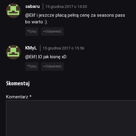
sabaru
15 grudnia 2017 o 14:30
@Elif i jeszcze płacą pełną cenę za seasons pass
bo warto :).
Cytuj
Odpowiedz
KMyL
15 grudnia 2017 o 15:56
@Elif| |O jak kisnę xD
Cytuj
Odpowiedz
Skomentuj
Komentarz
Alternative:
*