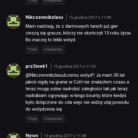
Cytuj
Odpowiedz
Nikczemnikzlasu
15 grudnia 2017 o 11:09
Mam nadzieję, że z darmowych tanich już gier
cieszą się gracze, którzy nie skończyli 15 roku życia.
Bo inaczej to lekki wstyd.
Cytuj
Odpowiedz
prz3mek1
15 grudnia 2017 o 11:30
@Nikczemnikzlasu|czemu wstyd? Ja mam 30 lat
jakoś nigdy na granie w CoH nie znalazłem czasu a
teraz mogę sobie nadrobić zaległości tak jak teraz
nadrabiam ogrywając w kings bounty, które kiedyś
było dołączone do cda więc nie widzę utaj powodu
do wstydzenia się.
Cytuj
Odpowiedz
Nyion
15 grudnia 2017 o 11:38