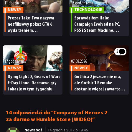
11 godzin temu
15 godzin temu
NEWSY
TECHNOLOGIE
Prezes Take-Two nazywa
Sprawdziłem Halo:
netfliksowy pokaz GTA 6
Campaign Evolved na PC,
wydarzeniem
PS5 i Steam Machine.
obowiązkowym. Nawet
Wygląda świetnie,
nie wie, ilu Netflix
ale ma parę problemów
ma subskrybentów
[RECENZJA TECHNICZNA]
5
17 godzin temu
07.08.2026
NEWSY
NEWSY
Dying Light 2, Gears of War:
Gothica 2 jeszcze nie ma,
E-Day i inne. Darmowe gry
ale Gothic 1 Remake
i okazje w tym tygodniu
dostanie więcej zawartości.
Twórcy zapowiadają
nadchodzące zmiany
NEWSY
14 odpowiedzi do “Company of Heroes 2
za darmo w Humble Store [WIDEO]”
RECENZJE
newsbot
14 grudnia 2017 o 19:45