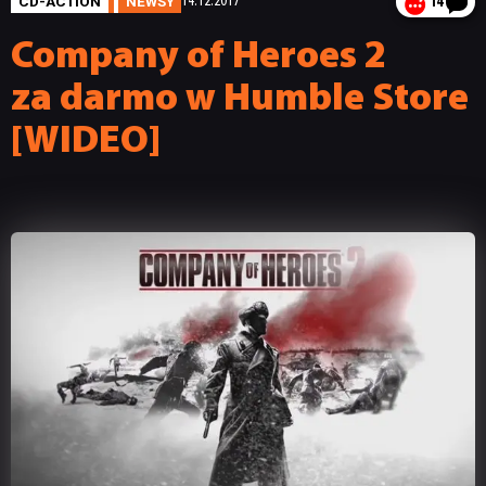
CD-ACTION
NEWSY
14.12.2017
14
Company of Heroes 2
za darmo w Humble Store
[WIDEO]