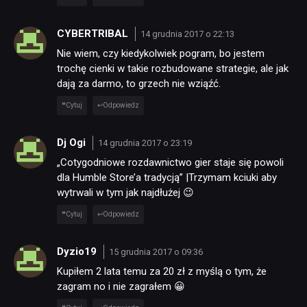
CYBERTRIBAL
14 grudnia 2017 o 22:13
Nie wiem, czy kiedykolwiek pogram, bo jestem
trochę cienki w takie rozbudowane strategie, ale jak
dają za darmo, to grzech nie wziąźć.
Cytuj
Odpowiedz
Dj Ogi
14 grudnia 2017 o 23:19
„Cotygodniowe rozdawnictwo gier staje się powoli
dla Humble Store’a tradycją” |Trzymam kciuki aby
wytrwali w tym jak najdłużej 😉
Cytuj
Odpowiedz
Dyzio19
15 grudnia 2017 o 09:36
Kupiłem 2 lata temu za 20 zł z myślą o tym, że
zagram no i nie zagrałem 😀