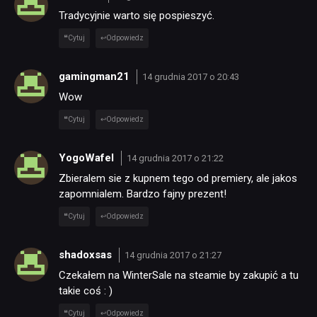
Tradycyjnie warto się pospieszyć.
PUBLICYSTYKA
Cytuj
Odpowiedz
gamingman21
KULTURA
14 grudnia 2017 o 20:43
Wow
Cytuj
Odpowiedz
RETRO
YogoWafel
14 grudnia 2017 o 21:22
TECHNOLOGIE
Zbieralem sie z kupnem tego od premiery, ale jakos
zapomnialem. Bardzo fajny prezent!
DYSKUSJE
Cytuj
Odpowiedz
shadoxsas
14 grudnia 2017 o 21:27
JUŻ GRALIŚMY
Czekałem na WinterSale na steamie by zakupić a tu
takie coś : )
SKLEP
Cytuj
Odpowiedz