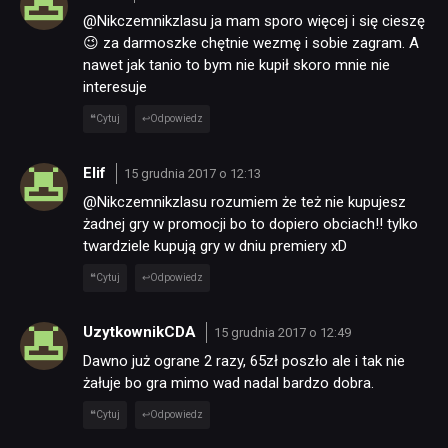
@Nikczemnikzlasu ja mam sporo więcej i się cieszę
😉 za darmoszke chętnie wezmę i sobie zagram. A
nawet jak tanio to bym nie kupił skoro mnie nie
interesuje
Cytuj
Odpowiedz
Elif
15 grudnia 2017 o 12:13
@Nikczemnikzlasu rozumiem że też nie kupujesz
żadnej gry w promocji bo to dopiero obciach!! tylko
twardziele kupują gry w dniu premiery xD
Cytuj
Odpowiedz
UzytkownikCDA
15 grudnia 2017 o 12:49
Dawno już ograne 2 razy, 65zł poszło ale i tak nie
żałuje bo gra mimo wad nadal bardzo dobra.
Cytuj
Odpowiedz