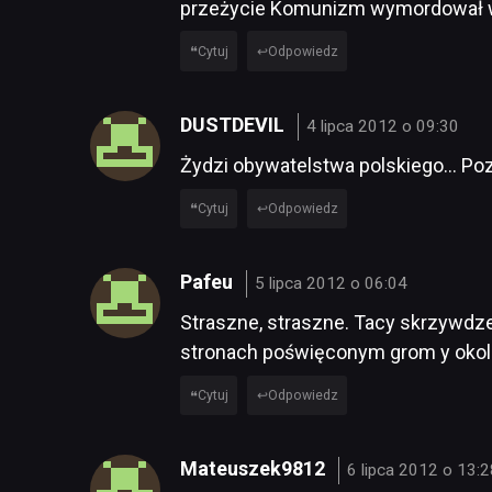
przeżycie Komunizm wymordował wi
Cytuj
Odpowiedz
DUSTDEVIL
4 lipca 2012 o 09:30
Żydzi obywatelstwa polskiego… Poza
Cytuj
Odpowiedz
Pafeu
5 lipca 2012 o 06:04
Straszne, straszne. Tacy skrzywdz
stronach poświęconym grom y okol
Cytuj
Odpowiedz
Mateuszek9812
6 lipca 2012 o 13: