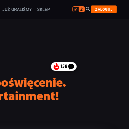

ZALOGUJ
JUŻ GRALIŚMY
SKLEP

158
oświęcenie.
ertainment!