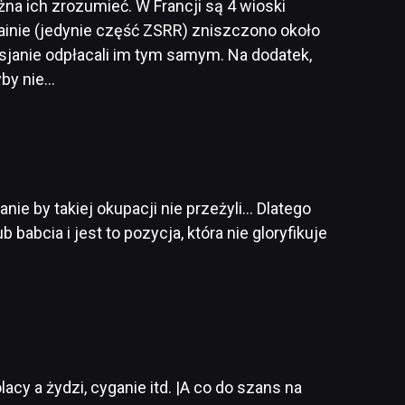
można ich zrozumieć. W Francji są 4 wioski
rainie (jedynie część ZSRR) zniszczono około
osjanie odpłacali im tym samym. Na dodatek,
yby nie…
nie by takiej okupacji nie przeżyli… Dlatego
babcia i jest to pozycja, która nie gloryfikuje
cy a żydzi, cyganie itd. |A co do szans na