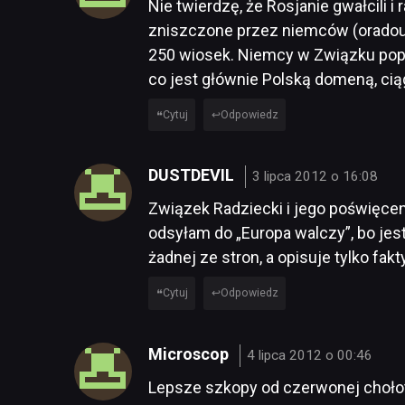
Nie twierdzę, że Rosjanie gwałcili i 
zniszczone przez niemców (oradour-
250 wiosek. Niemcy w Związku popeł
co jest głównie Polską domeną, ciągl
Cytuj
Odpowiedz
DUSTDEVIL
3 lipca 2012 o 16:08
Związek Radziecki i jego poświęcenie
odsyłam do „Europa walczy”, bo jest 
żadnej ze stron, a opisuje tylko fakt
Cytuj
Odpowiedz
Microscop
4 lipca 2012 o 00:46
Lepsze szkopy od czerwonej chołotyW