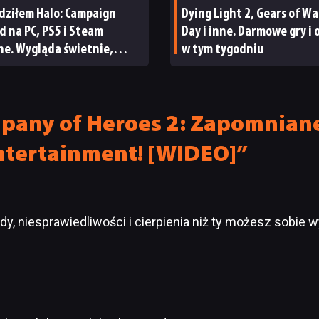
dziłem Halo: Campaign
Dying Light 2, Gears of War
d na PC, PS5 i Steam
Day i inne. Darmowe gry i 
ne. Wygląda świetnie,
w tym tygodniu
a parę problemów [RECENZJA
ICZNA]
pany of Heroes 2: Zapomniane
Entertainment! [WIDEO]”
dy, niesprawiedliwości i cierpienia niż ty możesz sobie w