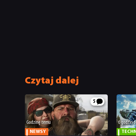
Czytaj dalej
5
Godzinę temu
6 godzin 
NEWSY
TECH