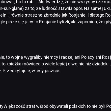
rabowali, bo to robili. Ale twierdzę, że nie wszyscy i że 
sur-glane) za to, że ludność stawiła opór. Na samej Uk
nili równie straszne zbrodnie jak Rosjanie. I dlatego R
e pisze się jacy to Rosjanie byli źli, ale zapomina, że gd
, to wojnę wygraliby niemcy i raczej ani Polacy ani Rosja
to książka mówiąca o wiele lepiej o wojnie niż dziadek lub 
y. Przeczytajcie, wtedy piszcie.
iększość strat wśród obywateli polskich to nie byli Pola