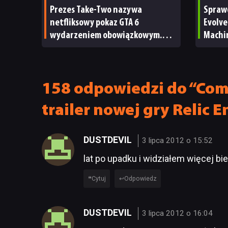
Prezes Take-Two nazywa
Spraw
netfliksowy pokaz GTA 6
Evolve
wydarzeniem obowiązkowym.
Machi
Nawet nie wie, ilu Netflix
ale m
ma subskrybentów
TECHN
158 odpowiedzi do “Com
trailer nowej gry Relic 
DUSTDEVIL
3 lipca 2012 o 15:52
lat po upadku i widziałem więcej bie
Cytuj
Odpowiedz
DUSTDEVIL
3 lipca 2012 o 16:04