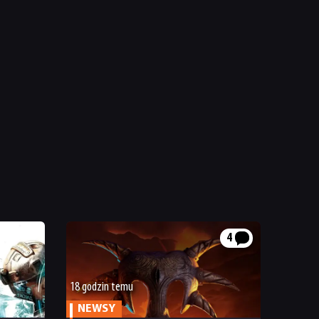
4
18 godzin temu
NEWSY