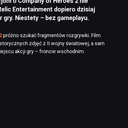
om o Company of Heroes 2 nie
elic Entertainment dopiero dzisiaj
r gry. Niestety – bez gameplayu.
2
próżno szukać fragmentów rozgrywki. Film
storycznych zdjęć z II wojny światowej, a sam
jscu akcji gry – froncie wschodnim.