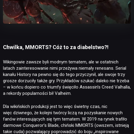
Chwilka, MMORTS? Cóż to za diabelstwo?!
Wikingowie zawsze byli modnym tematem, ale w ostatnich
latach zainteresowanie nimi przeżywa niemały renesans. Serial
kanału History na pewno się do tego przyczynił, ale swoje trzy
grosze dorzuciły także gry. Przykładów szukać daleko nie trzeba
– w końcu dopiero co triumfy święciło Assassin’s Creed Valhalla,
a rekordy popularności bił Valheim.
Dla wikińskich produkcji jest to więc świetny czas, nic
więc dziwnego, że kolejni twórcy liczą na pozyskanie nowych
fanów interesujących się tym tematem. W 2019 na rynek trafiło
darmowe Conqueror’s Blade, chiński MMORTS (owszem, istnieją
takie cuda) pozwalający poprowadzić do boju „inspirowane