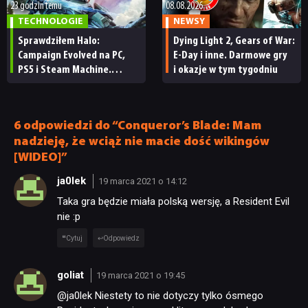
23 godzin temu
08.08.2026
TECHNOLOGIE
NEWSY
DYSKUSJE
Sprawdziłem Halo:
Dying Light 2, Gears of War:
Campaign Evolved na PC,
E-Day i inne. Darmowe gry
PS5 i Steam Machine.
i okazje w tym tygodniu
JUŻ GRALIŚMY
Wygląda świetnie,
ale ma parę problemów
[RECENZJA TECHNICZNA]
6 odpowiedzi do “Conqueror’s Blade: Mam
SKLEP
nadzieję, że wciąż nie macie dość wikingów
[WIDEO]”
ja0lek
19 marca 2021 o 14:12
Taka gra będzie miała polską wersję, a Resident Evil
nie :p
Cytuj
Odpowiedz
goliat
19 marca 2021 o 19:45
@ja0lek Niestety to nie dotyczy tylko ósmego