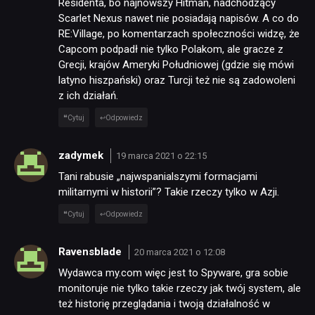
Residenta, bo najnowszy Hitman, nadchodzący
Scarlet Nexus nawet nie posiadają napisów. A co do
RE:Village, po komentarzach społeczności widzę, że
Capcom podpadł nie tylko Polakom, ale gracze z
Grecji, krajów Ameryki Południowej (gdzie się mówi
latyno hiszpański) oraz Turcji też nie są zadowoleni
z ich działań.
Cytuj
Odpowiedz
zadymek
19 marca 2021 o 22:15
Tani rabusie „najwspanialszymi formacjami
militarnymi w historii”? Takie rzeczy tylko w Azji.
Cytuj
Odpowiedz
Ravensblade
20 marca 2021 o 12:08
Wydawca my.com więc jest to Spyware, gra sobie
monitoruje nie tylko takie rzeczy jak twój system, ale
też historię przeglądania i twoją działalność w