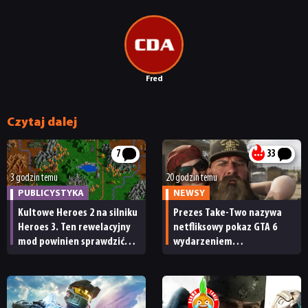
NEWSY
Fred
Czytaj dalej
RECENZJE
7
33
PUBLICYSTYKA
3 godzin temu
20 godzin temu
PUBLICYSTYKA
NEWSY
KULTURA
Kultowe Heroes 2 na silniku
Prezes Take-Two nazywa
Heroes 3. Ten rewelacyjny
netfliksowy pokaz GTA 6
mod powinien sprawdzić
wydarzeniem
każdy fan
obowiązkowym. Nawet
RETRO
nie wie, ilu Netflix
ma subskrybentów
TECHNOLOGIE