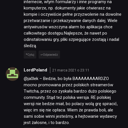
internecie, wtym formularzy i inne programy na
komputerze, np. dokumenty jakie otwierasz na
kompie i oczywiście pełne przyzwolenie na dowolne
przetwarzanie i przekazywanie danych dalej. Wiele
antywirusów wszczyna alarm bo aplikacja chce
całkowitego dostępu.Najlepsze, że nawet po
odinstalowaniu gry, pliki szpiegujące zostają i nadal
śledzą.
Cytuj
Odpowiedz
LordPoland
21 marca 2021 o 23:11
@ja0lek – Bedzie, bo była BAAAAAAAARDZO
mocno promowana przez polskich streamerów
Twitcha, przez co zyskała bardzo dużo polskiego
community. Stąd też polska wersja. RE polskiej
wersji nie bedzie miał, bo polacy wolą grę spiracić,
więc im się nie opłaca. Wiem że prawda boli, ale
sami sobie winni jesteśmy, a hejtowanie wydawcy
jest żałosne, i to bardzo.