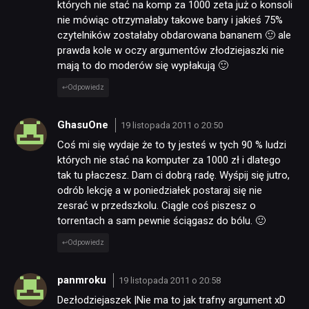
których nie stać na komp za 1000 zeta już o konsoli
nie mówiąc otrzymałaby takowe bany i jakieś 75%
czytelników zostałaby obdarowana bananem 🙂 ale
prawda kole w oczy argumentów złodziejaszki nie
mają to do moderów się wypłakują 🙂
Odpowiedz
GhasuOne
19 listopada 2011 o 20:50
Coś mi się wydaje że to ty jesteś w tych 90 % ludzi
których nie stać na komputer za 1000 zł i dlatego
tak tu płaczesz. Dam ci dobrą radę. Wyśpij się jutro,
odrób lekcję a w poniedziałek postaraj się nie
zesrać w przedszkolu. Ciągle coś piszesz o
torrentach a sam pewnie ściągasz do bólu. 🙂
Odpowiedz
panmroku
19 listopada 2011 o 20:58
Dezłodziejaszek |Nie ma to jak trafny argument xD