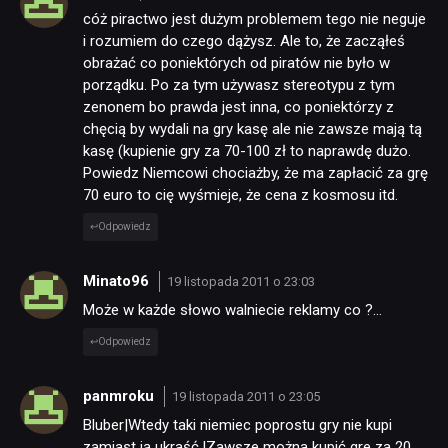
cóż piractwo jest dużym problemem tego nie neguje
i rozumiem do czego dążysz. Ale to, że zacząłeś
obrażać co poniektórych od piratów nie było w
porządku. Po za tym używasz stereotypu z tym
zenonem bo prawda jest inna, co poniektórzy z
chęcią by wydali na gry kasę ale nie zawsze mają tą
kasę (kupienie gry za 70-100 zł to naprawdę dużo.
Powiedz Niemcowi chociażby, że ma zapłacić za grę
70 euro to cię wyśmieje, że cena z kosmosu itd.
Odpowiedz
Minato96
19 listopada 2011 o 23:03
Może w każde słowo walniecie reklamy co ?…
Odpowiedz
panmroku
19 listopada 2011 o 23:05
Bluber|Wtedy taki niemiec poprostu gry nie kupi
zamiast ją ukraść.|Zawsze można kupić gre za 20