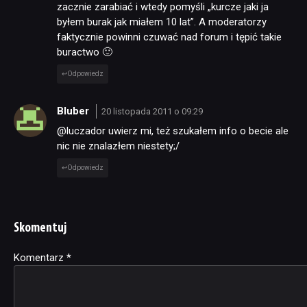
zacznie zarabiać i wtedy pomyśli „kurcze jaki ja
byłem burak jak miałem 10 lat”. A moderatorzy
faktycznie powinni czuwać nad forum i tępić takie
buractwo 🙂
Odpowiedz
Bluber
20 listopada 2011 o 09:29
@luczador uwierz mi, też szukałem info o becie ale
nic nie znalazłem niestety;/
Odpowiedz
Skomentuj
Komentarz
Alternative:
*