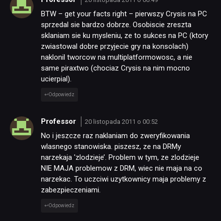
BTW – get your facts right – pierwszy Crysis na PC
sprzedal sie bardzo dobrze. Osobiscie zreszta
sklaniam sie ku mysleniu, ze to sukces na PC (ktory
zwiastowal dobre przyjecie gry na konsolach)
naklonil tworcow na multiplatformowosc, a nie
same piraxtwo (chociaz Crysis na nim mocno
ucierpial).
Odpowiedz
Professor
20 listopada 2011 o 00:52
No i jeszcze raz naklaniam do zweryfikowania
wlasnego stanowiska. piszesz, ze na DRMy
narzekaja 'zlodzieje’. Problem w tym, ze zlodzieje
NIE MAJA problemow z DRM, wiec nie maja na co
narzekac. To uczciwi uzytkownicy maja problemy z
zabezpieczeniami.
Odpowiedz