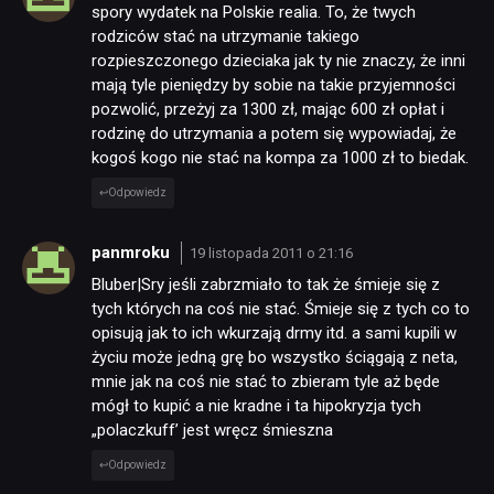
spory wydatek na Polskie realia. To, że twych
rodziców stać na utrzymanie takiego
rozpieszczonego dzieciaka jak ty nie znaczy, że inni
mają tyle pieniędzy by sobie na takie przyjemności
pozwolić, przeżyj za 1300 zł, mając 600 zł opłat i
rodzinę do utrzymania a potem się wypowiadaj, że
kogoś kogo nie stać na kompa za 1000 zł to biedak.
Odpowiedz
panmroku
19 listopada 2011 o 21:16
Bluber|Sry jeśli zabrzmiało to tak że śmieje się z
tych których na coś nie stać. Śmieje się z tych co to
opisują jak to ich wkurzają drmy itd. a sami kupili w
życiu może jedną grę bo wszystko ściągają z neta,
mnie jak na coś nie stać to zbieram tyle aż będe
mógł to kupić a nie kradne i ta hipokryzja tych
„polaczkuff’ jest wręcz śmieszna
Odpowiedz