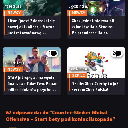
Przed chwilą
5 godzin temu
NEWSY
NEWSY
Titan Quest 2 doczekał się
Xbox jednak nie zwolnił
nowej aktualizacji. Można
członków Halo Studios.
już testować nową
Po premierze Halo:
specjalizację oraz system
Campaign Evolved z pracą
craftingu
pożegnały się inne osoby
9
2
5 godzin temu
5 godzin temu
NEWSY
SZPILE
GTA 6 już wpływa na wyniki
finansowe Take-Two. Ponad
Szpile: Xbox Czechy to już
miliard dolarów przychodu
sercem Xbox Polska!
i reakcja giełdy
62 odpowiedzi do “Counter-Strike: Global
Offensive – Start bety pod koniec listopada”