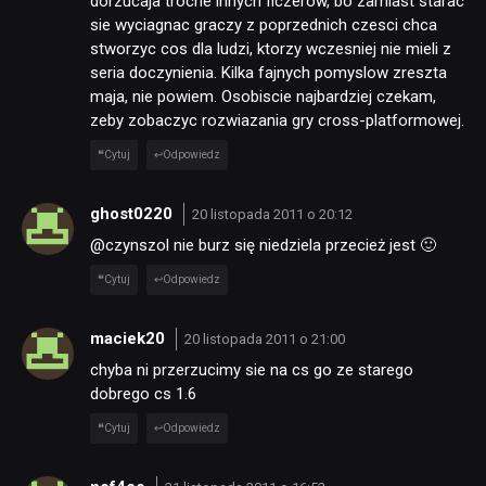
dorzucaja troche innych ficzerow, bo zamiast starac
sie wyciagnac graczy z poprzednich czesci chca
stworzyc cos dla ludzi, ktorzy wczesniej nie mieli z
seria doczynienia. Kilka fajnych pomyslow zreszta
maja, nie powiem. Osobiscie najbardziej czekam,
zeby zobaczyc rozwiazania gry cross-platformowej.
Cytuj
Odpowiedz
ghost0220
20 listopada 2011 o 20:12
@czynszol nie burz się niedziela przecież jest 🙂
Cytuj
Odpowiedz
maciek20
20 listopada 2011 o 21:00
chyba ni przerzucimy sie na cs go ze starego
dobrego cs 1.6
Cytuj
Odpowiedz