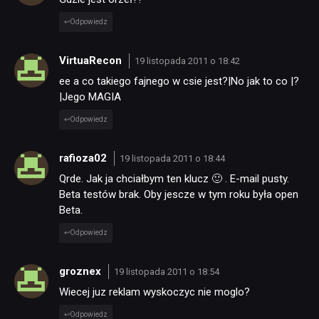
Odpowiedz
VirtuaRecon
19 listopada 2011 o 18:42
ee a co takiego fajnego w csie jest?|No jak to co |?
|Jego MAGIA
Odpowiedz
NEWSY
rafioza02
19 listopada 2011 o 18:44
RECENZJE
Qrde. Jak ja chciałbym ten klucz 🙂 . E-mail pusty.
Beta testów brak. Oby jescze w tym roku była open
Beta.
PUBLICYSTYKA
Odpowiedz
KULTURA
groznex
19 listopada 2011 o 18:54
Wiecej juz reklam wyskoczyc nie moglo?
RETRO
Odpowiedz