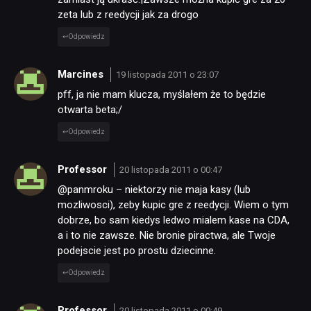
zeta lub z reedycji jak za drogo
Odpowiedz
Marcines
19 listopada 2011 o 23:07
pff, ja nie mam klucza, myślałem że to będzie
otwarta beta;/
Odpowiedz
Professor
20 listopada 2011 o 00:47
@panmroku – niektorzy nie maja kasy (lub
mozliwosci), zeby kupic gre z reedycji. Wiem o tym
dobrze, bo sam kiedys ledwo mialem kase na CDA,
a i to nie zawsze. Nie bronie piractwa, ale Twoje
podejscie jest po prostu dziecinne.
Odpowiedz
Professor
20 listopada 2011 o 00:49