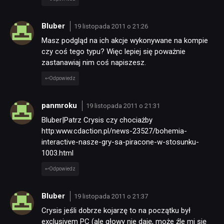
Bluber
19 listopada 2011 o 21:26
Masz podgląd na ich akcje wykonywane na kompie
czy coś tego typu? Więc lepiej się poważnie
zastanawiaj nim coś napiszesz.
Odpowiedz
panmroku
19 listopada 2011 o 21:31
Bluber|Patrz Crysis czy chociażby
http:www.cdaction.pl/news-23527/bohemia-
interactive-nasze-gry-sa-piracone-w-stosunku-
1003.html
Odpowiedz
Bluber
19 listopada 2011 o 21:37
Crysis jeśli dobrze kojarzę to na początku był
exclusivem PC (ale głowy nie daję, może źle mi się