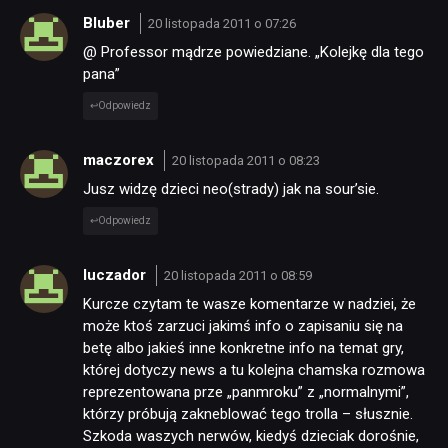
Bluber
20 listopada 2011 o 07:26
@ Professor mądrze powiedziane. „Kolejkę dla tego
pana”
Odpowiedz
maczorex
20 listopada 2011 o 08:23
Jusz widzę dzieci neo(strady) jak na sour’sie.
Odpowiedz
luczador
20 listopada 2011 o 08:59
Kurcze czytam te wasze komentarze w nadziei, że
może ktoś zarzuci jakimś info o zapisaniu się na
betę albo jakieś inne konkretne info na temat gry,
której dotyczy news a tu kolejna chamska rozmowa
reprezentowana prze „panmroku” z „normalnymi”,
którzy próbują zakneblować tego trolla – słusznie.
Szkoda waszych nerwów, kiedyś dzieciak dorośnie,