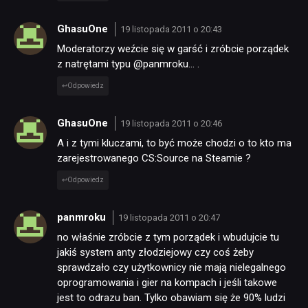
GhasuOne
19 listopada 2011 o 20:43
Moderatorzy weźcie się w garść i zróbcie porządek
z natrętami typu @panmroku… .
Odpowiedz
GhasuOne
19 listopada 2011 o 20:46
A i z tymi kluczami, to być może chodzi o to kto ma
zarejestrowanego CS:Source na Steamie ?
Odpowiedz
panmroku
19 listopada 2011 o 20:47
no właśnie zróbcie z tym porządek i wbudujcie tu
jakiś system anty złodziejowy czy coś żeby
sprawdzało czy użytkownicy nie mają nielegalnego
oprogramowania i gier na kompach i jeśli takowe
jest to odrazu ban. Tylko obawiam się że 90% ludzi