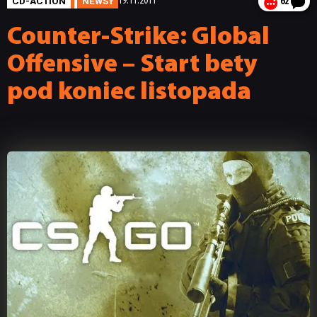
CD-ACTION
NEWSY
19.11.2011
62
Counter-Strike: Global
Offensive – Start bety
pod koniec listopada