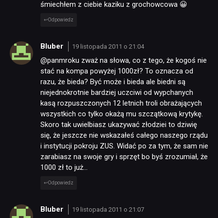
śmiechłem z ciebie kaziku z grochowcowa 😀
Odpowiedz
Bluber
19 listopada 2011 o 21:04
@panmroku zważ na słowa, co z tego, że kogoś nie
stać na kompa powyżej 1000zł? To oznacza od
razu, że bieda? Być może i bieda ale biedni są
niejednokrotnie bardziej uczciwi od wypchanych
kasą rozpuszczonych 12 letnich troli obrażających
wszystkich co tylko okażą mu szczątkową krytykę.
Skoro tak uwielbiasz ukazywać złodziei to dziwię
się, że jeszcze nie wskazałeś całego naszego rządu
i instytucji pokroju ZUS. Widać po za tym, że sam nie
zarabiasz na swoje gry i sprzęt bo byś zrozumiał, że
1000 zł to już…
Odpowiedz
Bluber
19 listopada 2011 o 21:07