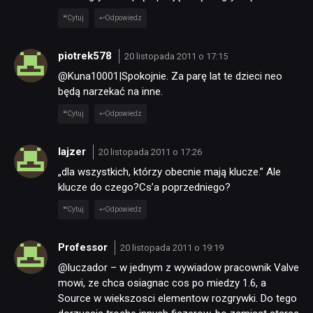
Cytuj
Odpowiedz
piotrek578
20 listopada 2011 o 17:15
@Kuna10001|Spokojnie. Za parę lat te dzieci neo
będą narzekać na inne.
Cytuj
Odpowiedz
lajzer
20 listopada 2011 o 17:26
„dla wszystkich, którzy obecnie mają klucze.” Ale
klucze do czego?Cs’a poprzedniego?
Cytuj
Odpowiedz
Professor
20 listopada 2011 o 19:19
@luczador – w jednym z wywiadow pracownik Valve
mowi, ze chca osiagnac cos po miedzy 1.6, a
Source w wiekszosci elementow rozgrywki. Do tego