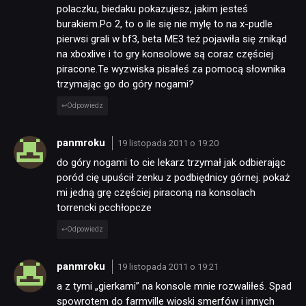
polaczku, biedaku pokazujesz, jakim jesteś
burakiem.Po 2, to o ile się nie mylę to na x-pudle
pierwsi grali w bf3, beta ME3 też pojawiła się znikąd
na xboxlive i to gry konsolowe są coraz częściej
piracone.Te wyzwiska pisałeś za pomocą słownika
trzymając go do góry nogami?
Odpowiedz
panmroku
19 listopada 2011 o 19:20
do góry nogami to cie lekarz trzymał jak odbierając
poród cię upuścił zenku z podbiędnicy górnej. pokaż
mi jedną grę częściej piraconą na konsolach
torrencki pcchłopcze
Odpowiedz
panmroku
19 listopada 2011 o 19:21
a z tymi „gierkami” na konsole mnie rozwaliłeś. Spad
spowrotem do farmville wioski smerfów i innych