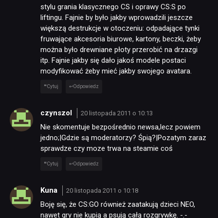
stylu grania klasycznego CS i oprawy CS:S po
liftingu. Fajnie by było jakby wprowadzili jeszcze
większą destrukcje w otoczeniu: odpadające tynki
fruwające akcesoria biurowe, kartony, beczki, żeby
można było drewniane płoty przerobić na drzazgi
itp. Fajnie jakby się dało jakoś modele postaci
modyfikować żeby mieć jakby swojego avatara.
Cytuj
Odpowiedz
czynszol
20 listopada 2011 o 10:13
Nie skomentuje bezpośrednio newsa,lecz powiem
jedno;|Gdzie są moderatorzy? Śpią?|Pozatym zaraz
sprawdze czy moze trwa na steamie coś
Cytuj
Odpowiedz
Kuna
20 listopada 2011 o 10:18
Boję się, że CS:GO również zaatakują dzieci NEO,
nawet gry nie kupią a psują całą rozgrywkę. -.-