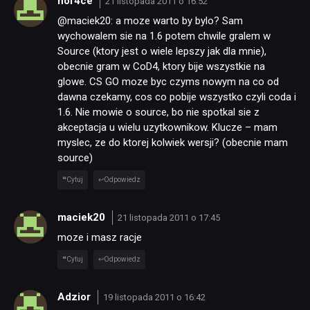
nof4ce
21 listopada 2011 o 16:52
@maciek20: a moze warto by bylo? Sam
wychowalem sie na 1.6 potem chwile gralem w
Source (ktory jest o wiele lepszy jak dla mnie),
obecnie gram w CoD4, ktory bije wszystkie na
glowe. CS GO moze byc czyms nowym na co od
dawna czekamy, cos co pobije wszystko czyli coda i
1.6. Nie mowie o source, bo nie spotkal sie z
akceptacja u wielu uzytkownikow. Klucze – mam
myslec, ze do ktorej kolwiek wersji? (obecnie mam
source)
Cytuj
Odpowiedz
maciek20
21 listopada 2011 o 17:45
moze i masz racje
Cytuj
Odpowiedz
Adzior
19 listopada 2011 o 16:42