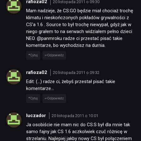
rafioza02
20 listopada 2011 o 09:30
Mam nadzieje, że CS:GO będzie miał chociaż trochę
klimatu i nieskończonych pokładów grywalności z
CS’a 1.6 . Source to był trochę niewypał, gdyż jak w
niego grałem to na serwach widziałem pełno dzieci
NEO. @panmroku radze ci przestać pisać takie
komentarze, bo wychodzisz na durnia.
Cytuj
Odpowiedz
rafioza02
20 listopada 2011 o 09:32
Edit: (…) radze ci, żebyś przestał pisać takie
komentarze…
Cytuj
Odpowiedz
luczador
20 listopada 2011 o 10:01
Ja osobiście nie mam nic do CS:S był dla mnie tak
samo fajny jak CS 1.6 aczkolwiek czuć różnicę w
strzelaniu. Najlepiej jakby nowy CS był połączeniem