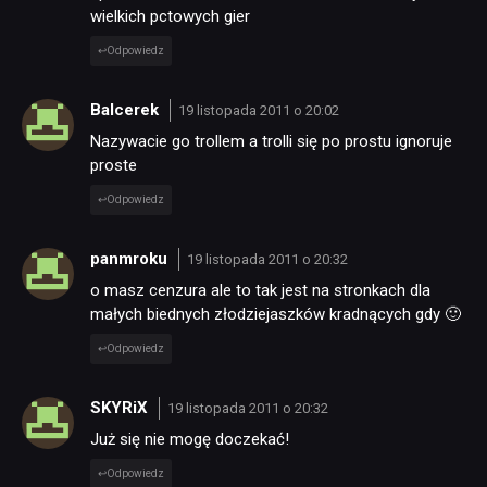
wielkich pctowych gier
Odpowiedz
Balcerek
19 listopada 2011 o 20:02
Nazywacie go trollem a trolli się po prostu ignoruje
proste
Odpowiedz
panmroku
19 listopada 2011 o 20:32
o masz cenzura ale to tak jest na stronkach dla
małych biednych złodziejaszków kradnących gdy 🙂
Odpowiedz
SKYRiX
19 listopada 2011 o 20:32
Już się nie mogę doczekać!
Odpowiedz