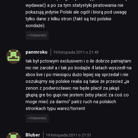
wydawać) a po za tym statystyki piratowania nie
pokazują jedynie Polski ale ogół i biorą pod uwagę
tylko dane z kilku stron (fakt są też polskie
sondaże).
Odpowiedz
panmroku
19 listopada 2011 o 21:43
tak był pctowym exclusivem i o ile dobrze pamiętam
nic nie zarobił a i tak po bodajże 4 latach wyszedł na
xbox live i po miesiącu dużo lepiej się sprzedał i nie
oszukujmy się polskie realia są takie że przecież „ja
zenon z podwrocławic nie będe płacił za jakąś
głupią gre bo gupi nie jestem żeby płacić za coś co
moge mieć za darmo” patrz ruch na polskich
stronkach typu warez/torrent
Odpowiedz
Bluber
19 listopada 2011 o 21:51