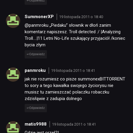
Odpowiedz
SummonerXP
19 listopada 2011 o 18:40
@panmroku „Piedaku” słownik w dłoń zanim
komentarz napiszesz. Troll detected :/ |Analyzing
Troll….|11 Letni No-Life szukający przyjaciół /koniec
bycia złym
Odpowiedz
panmroku
19 listopada 2011 o 18:41
jak nie rozumiesz co pisze summonexBITTORRENT
to sory a tego kawałka swojego życiorysu nie
musisz tu zamieszczać polaczku robaczku
zdzisłąwie z zadupia dolnego
Odpowiedz
matis9988
19 listopada 2011 o 18:41
Gdzie jest orzeł?!