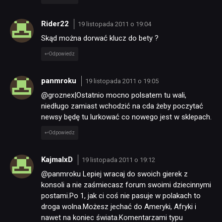
Rider22
19 listopada 2011 o 19:04
TECHNOLOGIE
Skąd można dorwać klucz do bety ?
Odpowiedz
DYSKUSJE
panmroku
19 listopada 2011 o 19:05
JUŻ GRALIŚMY
@groznex|Ostatnio mocno polsatem tu wali,
niedługo zamiast wchodzić na cda żeby poczytać
newsy będę tu lurkować co nowego jest w sklepach.
SKLEP
Odpowiedz
KajmalxD
19 listopada 2011 o 19:12
@panmroku Lepiej wracaj do swoich gierek z
konsoli a nie zaśmiecasz forum swoimi dziecinnymi
postami.Po 1, jak ci coś nie pasuje w polakach to
droga wolna.Możesz jechać do Ameryki, Afryki i
nawet na koniec świata.Komentarzami typu