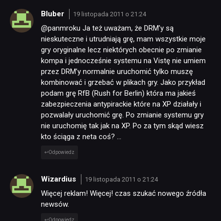
Bluber
19 listopada 2011 o 21:24
@panmroku Ja też uważam, że DRM’y są
nieskuteczne i utrudniają grę, mam wszystkie moje
gry oryginalne lecz niektórych obecnie po zmianie
kompa i jednocześnie systemu na Vistę nie umiem
przez DRM’y normalnie uruchomić tylko muszę
kombinować i grzebać w plikach gry. Jako przykład
podam grę RfB (Rush for Berlin) która ma jakieś
zabezpieczenia antypirackie które na XP działały i
pozwalały uruchomić grę. Po zmianie systemu gry
nie uruchomię tak jak na XP. Po za tym skąd wiesz
kto ściąga z neta coś? …
Odpowiedz
Wizardius
19 listopada 2011 o 21:24
Więcej reklam! Więcej! czas szukać nowego źródła
newsów.
Odpowiedz