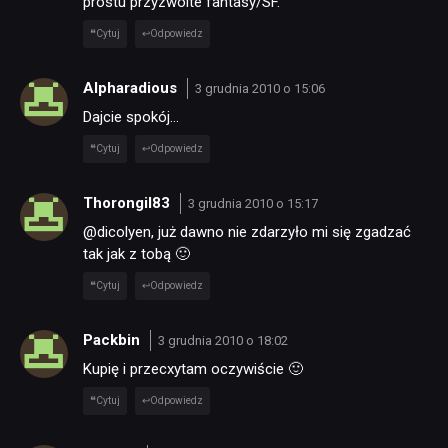
prostu przyzwoite fantasy/SF.
Cytuj
Odpowiedz
Alpharadious
3 grudnia 2010 o 15:06
Dajcie spokój…
Cytuj
Odpowiedz
Thorongil83
3 grudnia 2010 o 15:17
@dicolyen, już dawno nie zdarzyło mi się zgadzać
tak jak z tobą 🙂
Cytuj
Odpowiedz
Packbin
3 grudnia 2010 o 18:02
Kupię i przecxytam oczywiście 🙂
Cytuj
Odpowiedz