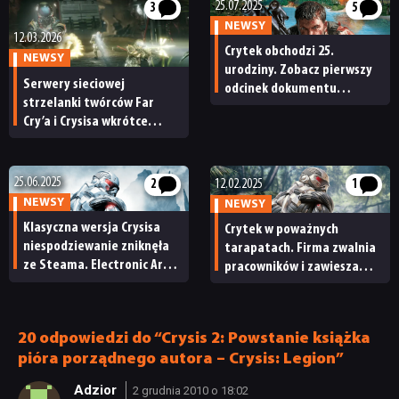
25.07.2025
3
5
NEWSY
12.03.2026
Crytek obchodzi 25.
NEWSY
urodziny. Zobacz pierwszy
Serwery sieciowej
odcinek dokumentu
strzelanki twórców Far
ujawniającego kulisy
Cry’a i Crysisa wkrótce
powstawania FarCry’a
zostaną zamknięte.
i Crysisa
To ostatni moment,
by zagrać w Warface:
25.06.2025
12.02.2025
2
1
Clutch
NEWSY
NEWSY
Klasyczna wersja Crysisa
Crytek w poważnych
niespodziewanie zniknęła
tarapatach. Firma zwalnia
ze Steama. Electronic Arts
pracowników i zawiesza
milczy
produkcję Crysisa 4
20 odpowiedzi do “Crysis 2: Powstanie książka
pióra porządnego autora – Crysis: Legion”
Adzior
2 grudnia 2010 o 18:02