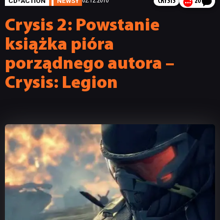
CD-ACTION
NEWSY
02.12.2010
CRYSIS
20
Crysis 2: Powstanie
książka pióra
porządnego autora –
Crysis: Legion