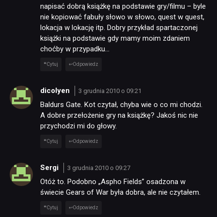
napisać dobrą książkę na podstawie gry/filmu – byle
nie kopiować fabuły słowo w słowo, quest w quest,
lokacja w lokację itp. Dobry przykład spartaczonej
książki na podstawie gdy mamy moim zdaniem
choćby w przypadku…
Cytuj
Odpowiedz
dicolyen
3 grudnia 2010 o 09:21
Baldurs Gate. Kot czytał, chyba wie o co mi chodzi.
A dobre przełożenie gry na książkę? Jakoś nic nie
przychodzi mi do głowy.
Cytuj
Odpowiedz
Sergi
3 grudnia 2010 o 09:27
Otóż to. Podobno „Aspho Fields” osadzona w
świecie Gears of War była dobra, ale nie czytałem.
Cytuj
Odpowiedz