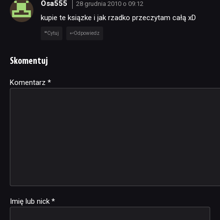
Osa555
28 grudnia 2010 o 09:12
kupie te ksiązke i jak rzadko przeczytam całą xD
Cytuj
Odpowiedz
Skomentuj
Komentarz
Alternative:
*
Imię lub nick
*