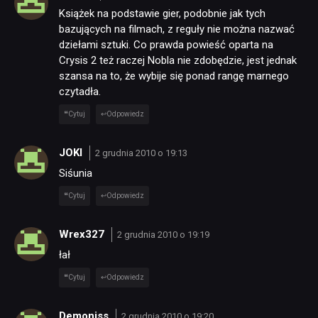
Książek na podstawie gier, podobnie jak tych
bazujących na filmach, z reguły nie można nazwać
dziełami sztuki. Co prawda powieść oparta na
Crysis 2 też raczej Nobla nie zdobędzie, jest jednak
szansa na to, że wybije się ponad rangę marnego
czytadła.
Cytuj
Odpowiedz
JOKI
2 grudnia 2010 o 19:13
Siśunia
Cytuj
Odpowiedz
Wrex327
2 grudnia 2010 o 19:19
łał
Cytuj
Odpowiedz
Demoniss
2 grudnia 2010 o 19:20