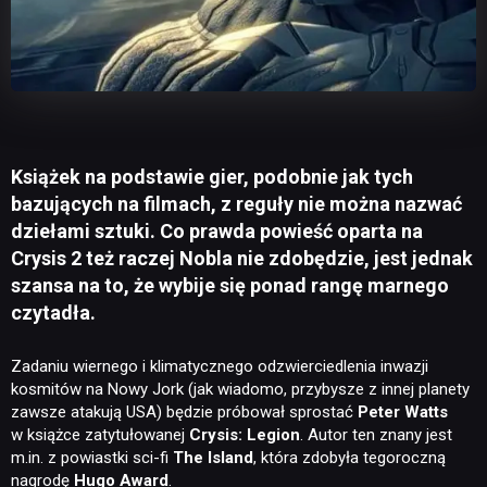
Książek na podstawie gier, podobnie jak tych
bazujących na filmach, z reguły nie można nazwać
dziełami sztuki. Co prawda powieść oparta na
Crysis 2 też raczej Nobla nie zdobędzie, jest jednak
szansa na to, że wybije się ponad rangę marnego
czytadła.
Zadaniu wiernego i klimatycznego odzwierciedlenia inwazji
kosmitów na Nowy Jork (jak wiadomo, przybysze z innej planety
zawsze atakują USA) będzie próbował sprostać
Peter Watts
w książce zatytułowanej
Crysis: Legion
. Autor ten znany jest
m.in. z powiastki sci-fi
The Island
, która zdobyła tegoroczną
nagrodę
Hugo Award
.