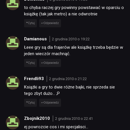
to chyba raczej gry powinny powstawać w oparciu o
książkę (tak jak metro) a nie odwrotnie
NEWSY
Cytuj
Odpowiedz
RECENZJE
Damianous
2 grudnia 2010 o 19:22
Łeee gry są dla frajerów ale książkę trzeba będzie w
jeden wieczór machnąć.
PUBLICYSTYKA
Cytuj
Odpowiedz
KULTURA
Frendli93
2 grudnia 2010 o 21:22
Książki a gry to dwie różne bajki, nie sprzeda sie
RETRO
tego zbyt dużo… ;P
Cytuj
Odpowiedz
TECHNOLOGIE
Zbojnik2010
2 grudnia 2010 o 22:41
ej powrozcie cos i mi specjalisci…