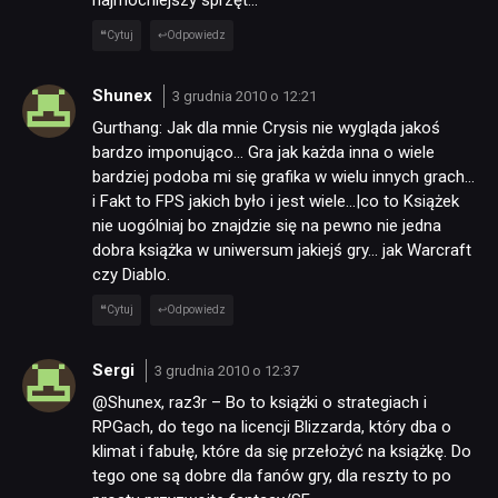
najmocniejszy sprzęt…
Cytuj
Odpowiedz
Shunex
3 grudnia 2010 o 12:21
Gurthang: Jak dla mnie Crysis nie wygląda jakoś
bardzo imponująco… Gra jak każda inna o wiele
bardziej podoba mi się grafika w wielu innych grach…
i Fakt to FPS jakich było i jest wiele…|co to Książek
nie uogólniaj bo znajdzie się na pewno nie jedna
dobra książka w uniwersum jakiejś gry… jak Warcraft
czy Diablo.
Cytuj
Odpowiedz
Sergi
3 grudnia 2010 o 12:37
@Shunex, raz3r – Bo to książki o strategiach i
RPGach, do tego na licencji Blizzarda, który dba o
klimat i fabułę, które da się przełożyć na książkę. Do
tego one są dobre dla fanów gry, dla reszty to po