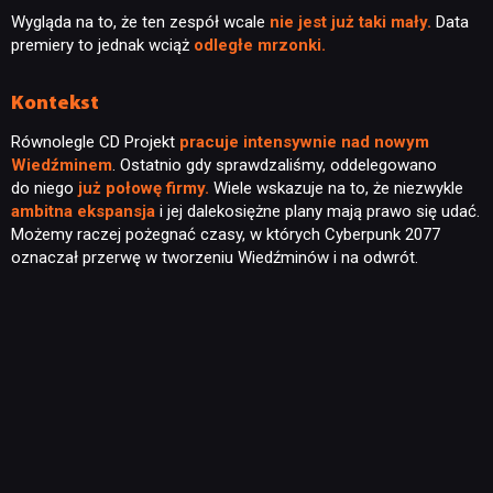
Wygląda na to, że ten zespół wcale
nie jest już taki mały.
Data
premiery to jednak wciąż
odległe mrzonki.
Kontekst
Równolegle CD Projekt
pracuje intensywnie nad nowym
NEWSY
Wiedźminem
. Ostatnio gdy sprawdzaliśmy, oddelegowano
do niego
już połowę firmy.
Wiele wskazuje na to, że niezwykle
ambitna ekspansja
i jej dalekosiężne plany mają prawo się udać.
RECENZJE
Możemy raczej pożegnać czasy, w których Cyberpunk 2077
oznaczał przerwę w tworzeniu Wiedźminów i na odwrót.
PUBLICYSTYKA
KULTURA
RETRO