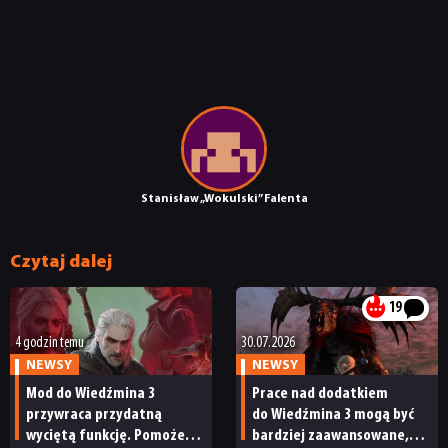
TECHNOLOGIE
DYSKUSJE
JUŻ GRALIŚMY
SKLEP
Stanisław „Wokulski” Falenta
Czytaj dalej
19
4 godzin temu
30.07.2026
NEWSY
NEWSY
Mod do Wiedźmina 3
Prace nad dodatkiem
przywraca przydatną
do Wiedźmina 3 mogą być
wyciętą funkcję. Pomoże
bardziej zaawansowane,