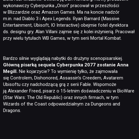
wykonawczy Cyberpunka „Orion” pracował w przeszłości
w Blizzardzie oraz Amazon Games. Ma na koncie nadzór
m.in. nad Diablo 3 i Apex Legends. Ryan Barnard (Massive
Entertainment, Ubisoft, IO Interactive) obejmie fotel dyrektora
ds. designu gry. Alan Villani zajmie się z kolei inżynierią. Pracował
przy wielu tytułach WB Games, w tym serii Mortal Kombat.
Bardzo silnie wyglądają nabytki do drużyny scenopisarskiej.
Główną pisarką sequela Cyberpunka 2077 zostanie Anna
Megill.
Nie kojarzycie? To wymienię tylko, że zajmowała
się Controlem, Dishonored, Assassin’s Creedem, Avatarem
Ubisoftu czy nadchodzącą grą z serii Fable. Wspomoże
ją Alexander Freed, pisarz o 15-letnim doświadczeniu w BioWare
(Star Wars: The Old Republic) oraz innych firmach, w tym
Wizards of the Coast odpowiedzialnym za Dungeons and
Dragons.