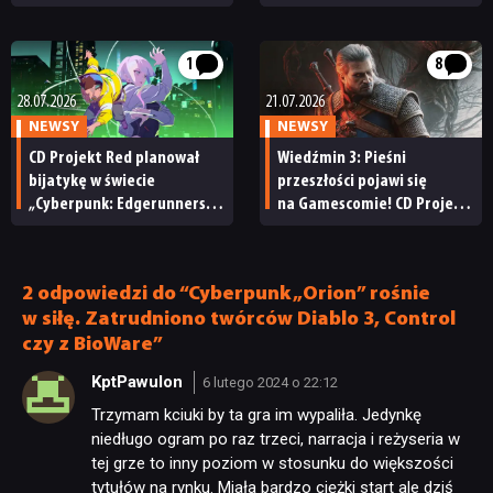
przygotować się na nowy
niż sądziliśmy. Angielski
dodatek Pieśni przeszłości
głos Geralta uchylił rąbka
tajemnicy
1
8
28.07.2026
21.07.2026
NEWSY
NEWSY
CD Projekt Red planował
Wiedźmin 3: Pieśni
bijatykę w świecie
przeszłości pojawi się
„Cyberpunk: Edgerunners”.
na Gamescomie! CD Projekt
Podobno mieli za nią
Red zapowiada
odpowiadać twórcy serii
wyczekiwaną prezentację
Shantae
dodatku
2 odpowiedzi do “Cyberpunk „Orion” rośnie
w siłę. Zatrudniono twórców Diablo 3, Control
czy z BioWare”
KptPawulon
6 lutego 2024 o 22:12
Trzymam kciuki by ta gra im wypaliła. Jedynkę
niedługo ogram po raz trzeci, narracja i reżyseria w
tej grze to inny poziom w stosunku do większości
tytułów na rynku. Miała bardzo ciężki start ale dziś