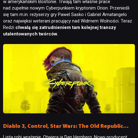
w amerykańskim Bostonie. Trwają tam właśnie prace
nad zupełnie nowym Cyberpunkiem kryptonim Orion. Przenieśli
się tam m.in. reżyserzy gry Pawel Sasko i Gabriel Amatangelo
oraz najwięksi weterani pracujący nad Widmem Wolności. Teraz
Redzi
chwalą się zatrudnieniem tam kolejnej transzy
utalentowanych twórców.
Diablo 3, Control, Star Wars: The Old Republic…
Lista robi wrażenie. Otwiera ją Dan Hernberg. Nowy producent