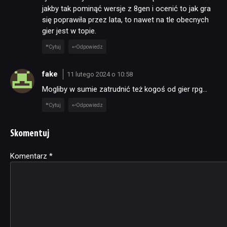
jakby tak pominąć wersje z 8gen i ocenić to jak gra
się poprawiła przez lata, to nawet na tle obecnych
gier jest w topie.
Cytuj
Odpowiedz
fake
11 lutego 2024 o 10:58
Mogliby w sumie zatrudnić też kogoś od gier rpg…
Cytuj
Odpowiedz
Skomentuj
Komentarz
Alternative:
*