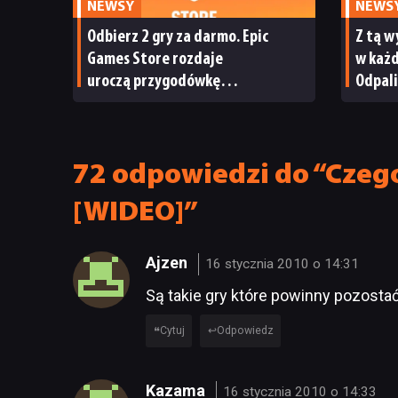
NEWSY
NEWS
Odbierz 2 gry za darmo. Epic
Z tą w
Games Store rozdaje
w każd
uroczą przygodówkę
Odpali
i produkcję nastawioną na
współpracę
72 odpowiedzi do “Czego
[WIDEO]”
Ajzen
16 stycznia 2010 o 14:31
Są takie gry które powinny pozostać
Cytuj
Odpowiedz
Kazama
16 stycznia 2010 o 14:33