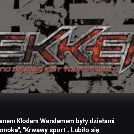
i Żanem Klodem Wandamem były dziełami
smoka", "Krwawy sport". Lubiło się