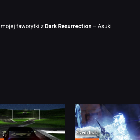
 mojej faworytki z
Dark Resurrection
– Asuki
ilą
Przed chwilą