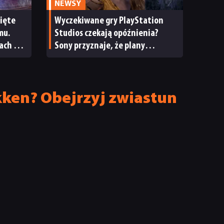
NEWSY
cięte
Wyczekiwane gry PlayStation
mu.
Studios czekają opóźnienia?
ach gry
Sony przyznaje, że plany
wydawnicze na bieżący rok
podatkowy uległy zmianie
kken? Obejrzyj zwiastun