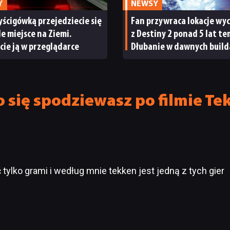
Y
NEWSY
yścigówką przejedziecie się
Fan przywraca lokacje wy
e miejsce na Ziemi.
z Destiny 2 ponad 5 lat te
cie ją w przeglądarce
Dłubanie w dawnych build
przynosi pierwsze efekty
 się spodziewasz po filmie Te
 tylko grami i według mnie tekken jest jedną z tych gier