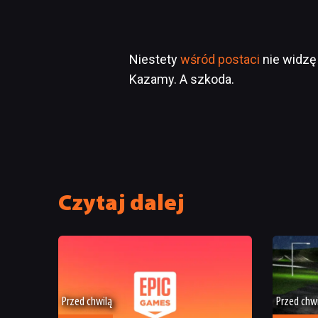
Niestety
wśród postaci
nie widzę
Kazamy. A szkoda.
Czytaj dalej
Przed chwilą
Przed chw