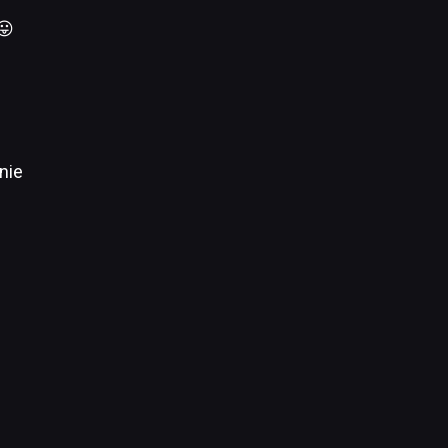
😛
nie