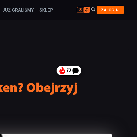

ZALOGUJ
JUŻ GRALIŚMY
SKLEP

72
ken? Obejrzyj