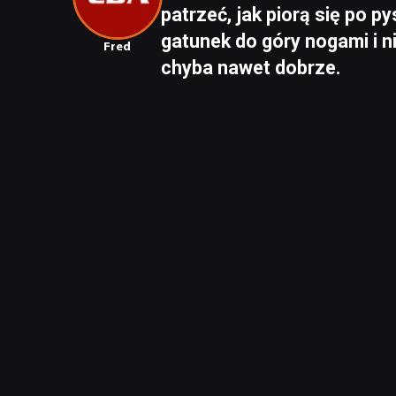
patrzeć, jak piorą się po 
gatunek do góry nogami i nic
Fred
chyba nawet dobrze.