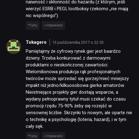
naiwność i skłonność do hazardu (z którym, jeśli
wierzyć ESRB i PEGI, lootboksy rzekomo „nie mają
nic wspólnego”).
Cytuj
Odpowiedz
Tokagero
13 października 2017 o 22:53
Pamiętajmy że cyfrowy rynek gier jest baardzo
dziwny. Trzeba konkurować z darmowymi
produktami o nieskończonej zawartości.
Wielomilionowa produkcja rąk profesjonalnych
twórców może sprzedać się gorzej/mieć mniejszy
impakt niż jedno/kilkuosobowa gierka amatorów.
Nieistniejące projekty gier dostają wsparcie, a
wydany pełnoprawny tytuł musi czekać do czasu
promocji rzędu 75-90% żeby się rozejść w
sensownej liczbie. Skrzynki to nowym, ale oparte nie
o technikę a psychologię (loteria, hazard), i w tym
cały sęk.
Cytuj
Odpowiedz