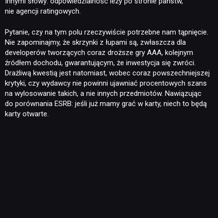
Innymi słowy: odpowiedzialność leży po stronie państw,
nie agencji ratingowych.
Pytanie, czy na tym polu rzeczywiście potrzebne nam tąpnięcie.
Nie zapominajmy, że skrzynki z łupami są, zwłaszcza dla
developerów tworzących coraz droższe gry AAA, kolejnym
źródłem dochodu, gwarantującym, że inwestycja się zwróci.
Drażliwą kwestią jest natomiast, wobec coraz powszechniejszej
krytyki, czy wydawcy nie powinni ujawniać procentowych szans
na wylosowanie takich, a nie innych przedmiotów. Nawiązując
do porównania ESRB: jeśli już mamy grać w karty, niech to będą
karty otwarte.