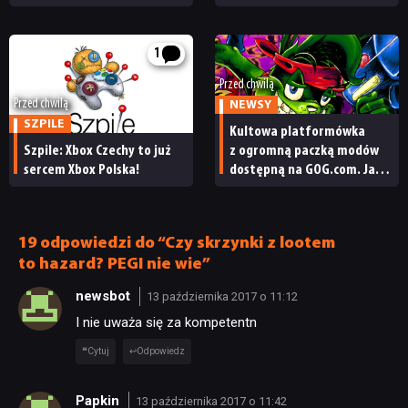
Campaign Evolved z pracą
i reakcja giełdy
pożegnały się inne osoby
1
Przed chwilą
Przed chwilą
NEWSY
SZPILE
Kultowa platformówka
Szpile: Xbox Czechy to już
z ogromną paczką modów
sercem Xbox Polska!
dostępną na GOG.com. Jazz
Jackrabbit 2 Plus
pobierzecie jednym
kliknięciem
19 odpowiedzi do “Czy skrzynki z lootem
to hazard? PEGI nie wie”
newsbot
13 października 2017 o 11:12
I nie uważa się za kompetentn
Cytuj
Odpowiedz
Papkin
13 października 2017 o 11:42