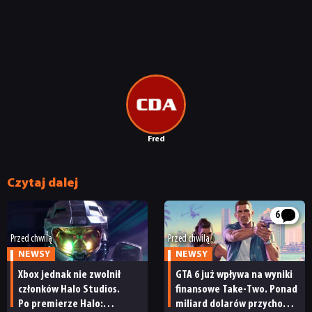
Fred
Czytaj dalej
6
Przed chwilą
Przed chwilą
NEWSY
NEWSY
Xbox jednak nie zwolnił
GTA 6 już wpływa na wyniki
członków Halo Studios.
finansowe Take-Two. Ponad
Po premierze Halo:
miliard dolarów przychodu