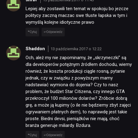
Lepiej aby zostawili ten temat w spokoju bo jezcze
politycy zaczną maczac swe tłuste łapska w tym i
wymyślą kolejne idiotyczne prawo
Cytuj
Odpowiedz
Shaddon
13 października 2017 o 12:22
Och, ależ my nie zapominamy, że „skrzyneczki” są
dla developerów potężnym źródłem dochodu, wiemy
również, że koszta produkcji ciągle rosną, pytanie
NEWSY
jednak, czy w związku z powyższym mamy
nadstawiać wymiona do dojenia? Czy to nasz
problem, że budżet Star Citizena, czy innego GTA
RECENZJE
przekroczył 100 milionów dolarów? Zróbcie dobrą
grę, a może ją kupimy (o ile nie będziemy zbyt zajęci
ogrywaniem płatnych dem), to naprawdę jest takie
PUBLICYSTYKA
proste. Biedni devsi, pieniążków nie mają, choć
branża generuje miliardy. Bzdura.
KULTURA
Cytuj
Odpowiedz