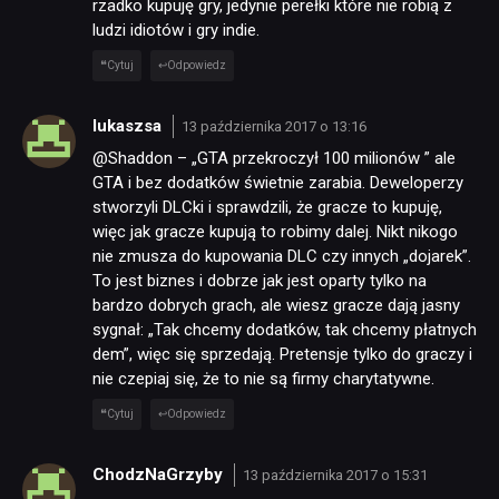
rzadko kupuję gry, jedynie perełki które nie robią z
ludzi idiotów i gry indie.
Cytuj
Odpowiedz
lukaszsa
13 października 2017 o 13:16
@Shaddon – „GTA przekroczył 100 milionów ” ale
GTA i bez dodatków świetnie zarabia. Deweloperzy
stworzyli DLCki i sprawdzili, że gracze to kupuję,
więc jak gracze kupują to robimy dalej. Nikt nikogo
nie zmusza do kupowania DLC czy innych „dojarek”.
To jest biznes i dobrze jak jest oparty tylko na
bardzo dobrych grach, ale wiesz gracze dają jasny
sygnał: „Tak chcemy dodatków, tak chcemy płatnych
dem”, więc się sprzedają. Pretensje tylko do graczy i
nie czepiaj się, że to nie są firmy charytatywne.
Cytuj
Odpowiedz
ChodzNaGrzyby
13 października 2017 o 15:31