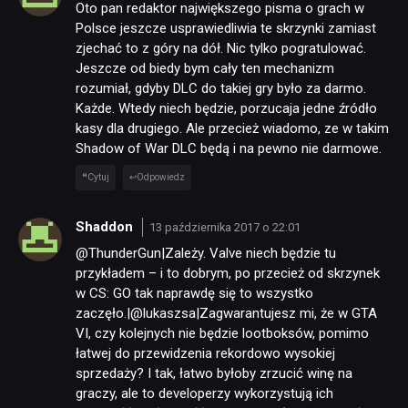
Oto pan redaktor największego pisma o grach w
Polsce jeszcze usprawiedliwia te skrzynki zamiast
zjechać to z góry na dół. Nic tylko pogratulować.
Jeszcze od biedy bym cały ten mechanizm
rozumiał, gdyby DLC do takiej gry było za darmo.
Każde. Wtedy niech będzie, porzucaja jedne źródło
kasy dla drugiego. Ale przecież wiadomo, ze w takim
Shadow of War DLC będą i na pewno nie darmowe.
Cytuj
Odpowiedz
Shaddon
13 października 2017 o 22:01
@ThunderGun|Zależy. Valve niech będzie tu
przykładem – i to dobrym, po przecież od skrzynek
w CS: GO tak naprawdę się to wszystko
zaczęło.|@lukaszsa|Zagwarantujesz mi, że w GTA
VI, czy kolejnych nie będzie lootboksów, pomimo
łatwej do przewidzenia rekordowo wysokiej
sprzedaży? I tak, łatwo byłoby zrzucić winę na
graczy, ale to developerzy wykorzystują ich