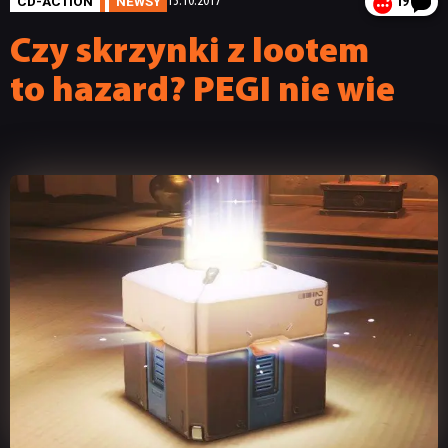
CD-ACTION
NEWSY
13.10.2017
19
Czy skrzynki z lootem
to hazard? PEGI nie wie