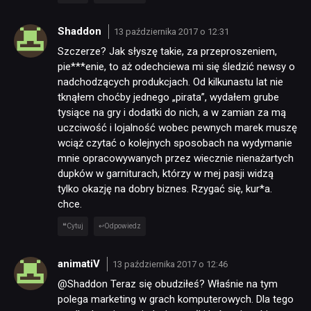
Shaddon
13 października 2017 o 12:31
RETRO
Szczerze? Jak słyszę takie, za przeproszeniem,
pie***enie, to aż odechciewa mi się śledzić newsy o
nadchodzących produkcjach. Od kilkunastu lat nie
TECHNOLOGIE
tknąłem choćby jednego „pirata”, wydałem grube
tysiące na gry i dodatki do nich, a w zamian za mą
uczciwość i lojalność wobec pewnych marek muszę
DYSKUSJE
wciąż czytać o kolejnych sposobach na wydymanie
mnie opracowywanych przez wiecznie nienażartych
dupków w garniturach, którzy w mej pasji widzą
JUŻ GRALIŚMY
tylko okazję na dobry biznes. Rzygać się, kur*a.
chce.
SKLEP
Cytuj
Odpowiedz
animatiV
13 października 2017 o 12:46
@Shaddon Teraz się obudziłeś? Właśnie na tym
polega marketing w grach komputerowych. Dla tego