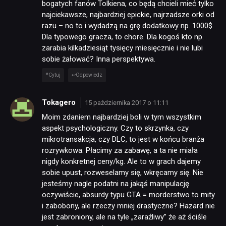
bogatych fanów Tolkiena, co będą chcieli mieć tylko
najciekawsze, najbardziej epickie, najrzadsze orki od
razu – no to i wydadzą na grę dodatkowy np. 1000$.
Dla typowego gracza, to chore. Dla kogoś kto np.
zarabia kilkadziesiąt tysięcy miesięcznie i nie lubi
sobie żałować? Inna perspektywa.
Cytuj
Odpowiedz
Tokagero
15 października 2017 o 11:11
Moim zdaniem najbardziej boli w tym wszystkim
aspekt psychologiczny. Czy to skrzynka, czy
mikrotransakcja, czy DLC, to jest w końcu branża
rozrywkowa. Płacimy za zabawę, a ta nie miała
nigdy konkretnej ceny/kg. Ale to w grach dajemy
sobie upust, rozweselamy się, wkręcamy się. Nie
jesteśmy nagle podatni na jakąś manipulację
oczywiście, absurdy typu GTA = morderstwo to mity
i zabobony, ale rzeczy mniej drastyczne? Hazard nie
jest zabroniony, ale na tyle „zaraźliwy” że aż ściśle