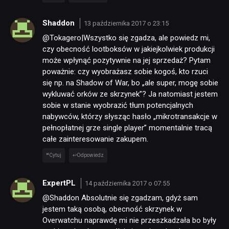
Shaddon
13 października 2017 o 23:15
@Tokagero|Wszystko się zgadza, ale powiedz mi,
czy obecność lootboksów w jakiejkolwiek produkcji
może wpłynąć pozytywnie na jej sprzedaż? Pytam
poważnie: czy wyobrażasz sobie kogoś, kto rzuci
się np. na Shadow of War, bo „ale super, mogę sobie
wykluwać orków ze skrzynek”? Ja natomiast jestem
sobie w stanie wyobrazić tłum potencjalnych
nabywców, którzy słysząc hasło „mikrotransakcje w
pełnopłatnej grze single player” momentalnie tracą
całe zainteresowanie zakupem.
Cytuj
Odpowiedz
ExpertPL
14 października 2017 o 07:55
@Shaddon Absolutnie się zgadzam, gdyż sam
jestem taką osobą, obecność skrzynek w
Overwatchu naprawdę mi nie przeszkadzała bo były