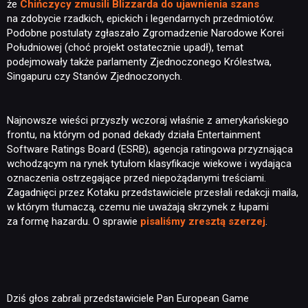
że
Chińczycy zmusili Blizzarda do ujawnienia szans
na zdobycie rzadkich, epickich i legendarnych przedmiotów.
Podobne postulaty zgłaszało Zgromadzenie Narodowe Korei
Południowej (choć projekt ostatecznie upadł), temat
podejmowały także parlamenty Zjednoczonego Królestwa,
Singapuru czy Stanów Zjednoczonych.
Najnowsze wieści przyszły wczoraj właśnie z amerykańskiego
frontu, na którym od ponad dekady działa Entertainment
Software Ratings Board (ESRB), agencja ratingowa przyznająca
wchodzącym na rynek tytułom klasyfikacje wiekowe i wydająca
oznaczenia ostrzegające przed niepożądanymi treściami.
Zagadnięci przez Kotaku przedstawiciele przesłali redakcji maila,
w którym tłumaczą, czemu nie uważają skrzynek z łupami
za formę hazardu. O sprawie
pisaliśmy zresztą szerzej
.
Dziś głos zabrali przedstawiciele Pan European Game