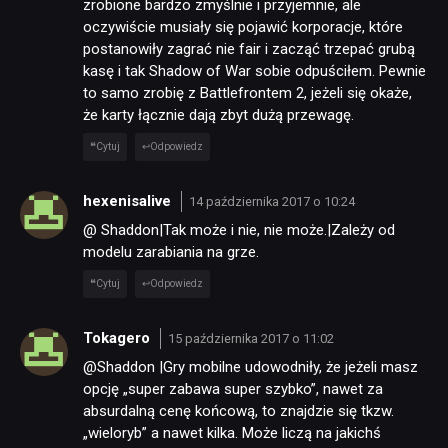
zrobione bardzo zmyślnie i przyjemnie, ale
oczywiście musiały się pojawić korporacje, które
postanowiły zagrać nie fair i zacząć trzepać grubą
kasę i tak Shadow of War sobie odpuściłem. Pewnie
to samo zrobię z Battlefrontem 2, jeżeli się okaże,
że karty łącznie dają zbyt dużą przewagę.
Cytuj
Odpowiedz
hexenisalive
14 października 2017 o 10:24
@ Shaddon|Tak może i nie, nie może.|Zależy od
modelu zarabiania na grze.
Cytuj
Odpowiedz
Tokagero
15 października 2017 o 11:02
@Shaddon |Gry mobilne udowodniły, że jeżeli masz
opcję „super zabawa super szybko”, nawet za
absurdalną cenę końcową, to znajdzie się tkzw.
„wieloryb” a nawet kilka. Może liczą na jakichś