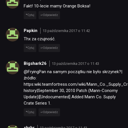
Fakt! 10-lecie mamy Orange Boksa!
Cytuj
Odpowiedz
Papkin
13 października 2017 o 11:42
Thx za czujność.
Cytuj
Odpowiedz
Bigshark26
13 października 2017 o 11:43
@FryingPan na samym początku nie było skrzynek?|
źródło:
https:wiki.teamfortress.com/wiki/Mann_Co._Supply_C
history|September 30, 2010 Patch (Mann-Conomy
Update)|[Undocumented] Added Mann Co. Supply
Crate Series 1.
Cytuj
Odpowiedz
shrbr
13 października 2017 o 11:43