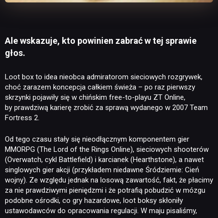
Ale wskazuje, kto powinien zabrać w tej sprawie
głos.
Loot box to idea nieobca admiratorom sieciowych rozgrywek,
choć zarazem koncepcja całkiem świeża – po raz pierwszy
skrzynki pojawiły się w chińskim free-to-playu ZT Online,
by prawdziwą karierę zrobić za sprawą wydanego w 2007 Team
Fortress 2.
Od tego czasu stały się nieodłącznym komponentem gier
MMORPG (The Lord of the Rings Online), sieciowych shooterów
(Overwatch, cykl Battlefield) i karcianek (Hearthstone), a nawet
singlowych gier akcji (przykładem niedawne Śródziemie: Cień
wojny). Ze względu jednak na losową zawartość, fakt, że płacimy
za nie prawdziwymi pieniędzmi i że potrafią pobudzić w mózgu
podobne ośrodki, co gry hazardowe, loot boksy skłoniły
ustawodawców do opracowania regulacji. W maju pisaliśmy,