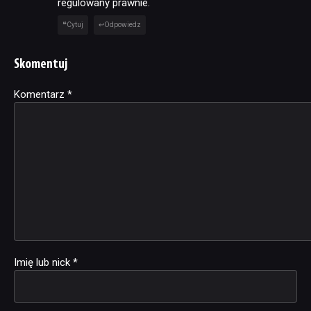
regulowany prawnie.
Cytuj
Odpowiedz
Skomentuj
Komentarz
Alternative:
*
Imię lub nick
*