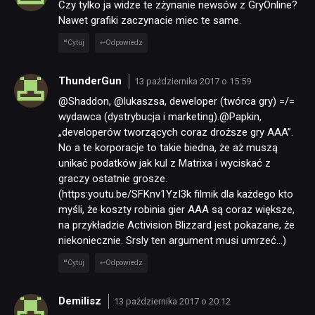
Czy tylko ja widze te zżynanie newsów z GryOnline?
Nawet grafiki zaczynacie miec te same.
Cytuj
Odpowiedz
ThunderGun
13 października 2017 o 15:59
@Shaddon, @lukaszsa, deweloper (twórca gry) =/=
wydawca (dystrybucja i marketing).@Papkin,
„developerów tworzących coraz droższe gry AAA”.
No a te korporacje to takie biedna, że aż muszą
unikać podatków jak kul z Matrixa i wyciskać z
graczy ostatnie grosze.
(https:youtu.be/SFKnv1YzI3k filmik dla każdego kto
myśli, że koszty robinia gier AAA są coraz większe,
na przykładzie Activision Blizzard jest pokazane, że
niekoniecznie. Srsly ten argument musi umrzeć…)
Cytuj
Odpowiedz
Demilisz
13 października 2017 o 20:12