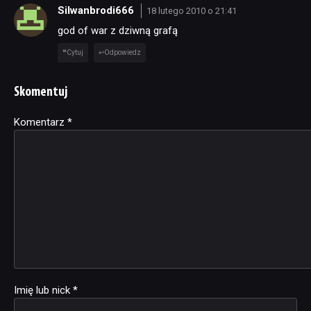
Silwanbrodi666
18 lutego 2010 o 21:41
god of war z dziwną grafą
Cytuj
Odpowiedz
Skomentuj
Komentarz
Alternative:
*
Imię lub nick
*