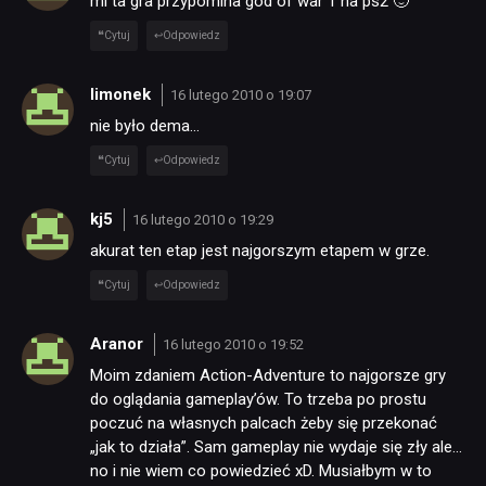
mi ta gra przypomina god of war 1 na ps2 🙂
Cytuj
Odpowiedz
limonek
16 lutego 2010 o 19:07
nie było dema…
Cytuj
Odpowiedz
kj5
16 lutego 2010 o 19:29
akurat ten etap jest najgorszym etapem w grze.
Cytuj
Odpowiedz
Aranor
16 lutego 2010 o 19:52
Moim zdaniem Action-Adventure to najgorsze gry
do oglądania gameplay’ów. To trzeba po prostu
poczuć na własnych palcach żeby się przekonać
„jak to działa”. Sam gameplay nie wydaje się zły ale…
no i nie wiem co powiedzieć xD. Musiałbym w to