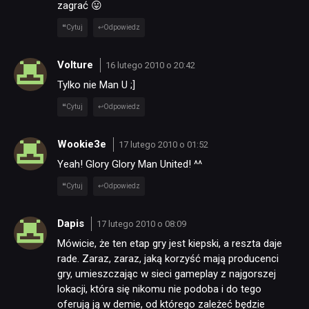
zagrać 😛
Cytuj
Odpowiedz
Volture
16 lutego 2010 o 20:42
Tylko nie Man U ;]
Cytuj
Odpowiedz
Wookie3e
17 lutego 2010 o 01:52
Yeah! Glory Glory Man United! ^^
Cytuj
Odpowiedz
Dapis
17 lutego 2010 o 08:09
Mówicie, że ten etap gry jest kiepski, a reszta daje
rade. Zaraz, zaraz, jaką korzyść mają producenci
gry, umieszczając w sieci gameplay z najgorszej
lokacji, która się nikomu nie podoba i do tego
oferują ją w demie, od którego zależeć będzie