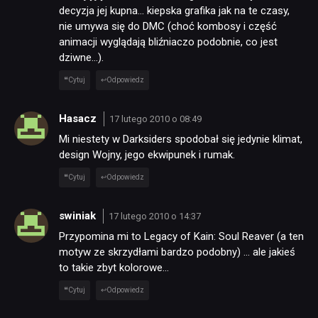
decyzja jej kupna… kiepska grafika jak na te czasy,
nie umywa się do DMC (choć kombosy i część
animacji wyglądają bliźniaczo podobnie, co jest
dziwne…).
Cytuj
Odpowiedz
Hasacz
17 lutego 2010 o 08:49
Mi niestety w Darksiders spodobał się jedynie klimat,
design Wojny, jego ekwipunek i rumak.
Cytuj
Odpowiedz
swiniak
17 lutego 2010 o 14:37
Przypomina mi to Legacy of Kain: Soul Reaver (a ten
motyw ze skrzydłami bardzo podobny) … ale jakieś
to takie zbyt kolorowe…
Cytuj
Odpowiedz