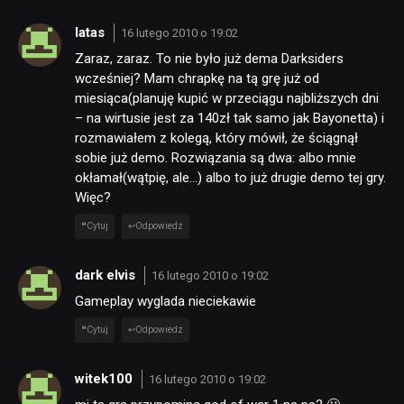
latas
16 lutego 2010 o 19:02
Zaraz, zaraz. To nie było już dema Darksiders
wcześniej? Mam chrapkę na tą grę już od
miesiąca(planuję kupić w przeciągu najbliższych dni
– na wirtusie jest za 140zł tak samo jak Bayonetta) i
rozmawiałem z kolegą, który mówił, że ściągnął
sobie już demo. Rozwiązania są dwa: albo mnie
okłamał(wątpię, ale…) albo to już drugie demo tej gry.
Więc?
Cytuj
Odpowiedz
dark elvis
16 lutego 2010 o 19:02
Gameplay wyglada nieciekawie
Cytuj
Odpowiedz
witek100
16 lutego 2010 o 19:02