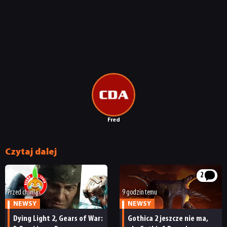
Fred
Czytaj dalej
2
Przed chwilą
9 godzin temu
NEWSY
NEWSY
Dying Light 2, Gears of War:
Gothica 2 jeszcze nie ma,