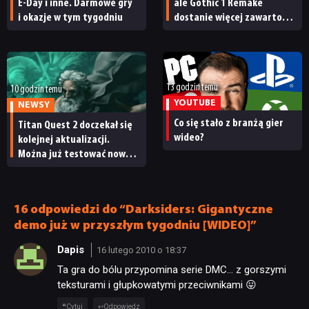
E-Day i inne. Darmowe gry
ale Gothic 1 Remake
i okazje w tym tygodniu
dostanie więcej zawartości.
Twórcy zapowiadają
nadchodzące zmiany
13 godzin temu
10 godzin temu
YOUTUBE
NEWSY
Co się stało z branżą gier
Titan Quest 2 doczekał się
wideo?
kolejnej aktualizacji.
Można już testować nową
specjalizację oraz system
craftingu
NEWSY
16 odpowiedzi do “Darksiders: Gigantyczne
demo już w przyszłym tygodniu [WIDEO]”
RECENZJE
Dapis
16 lutego 2010 o 18:37
Ta gra do bólu przypomina serie DMC… z gorszymi
teksturami i głupkowatymi przeciwnikami 😛
PUBLICYSTYKA
Cytuj
Odpowiedz