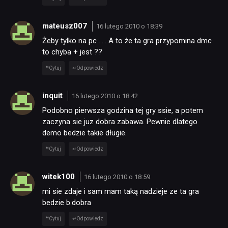
KULTURA
mateusz007
16 lutego 2010 o 18:39
Żeby tylko na pc ….. A to że ta gra przypomina dmc
RETRO
to chyba + jest ??
Cytuj
Odpowiedz
TECHNOLOGIE
inquit
16 lutego 2010 o 18:42
Podobno pierwsza godzina tej gry ssie, a potem
DYSKUSJE
zaczyna sie juz dobra zabawa. Pewnie dlatego
demo bedzie takie długie.
JUŻ GRALIŚMY
Cytuj
Odpowiedz
witek100
16 lutego 2010 o 18:59
SKLEP
mi sie zdaje i sam mam taką nadzieje ze ta gra
bedzie b.dobra
Cytuj
Odpowiedz