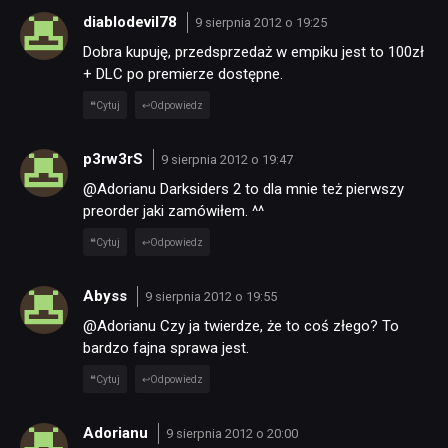
diablodevil78
9 sierpnia 2012 o 19:25
Dobra kupuję, przedsprzedaż w empiku jest to 100zł
SKLEP
+ DLC po premierze dostępne.
Cytuj
Odpowiedz
p3rw3rS
9 sierpnia 2012 o 19:47
@Adorianu Darksiders 2 to dla mnie też pierwszy
preorder jaki zamówiłem. ^^
Cytuj
Odpowiedz
Abyss
9 sierpnia 2012 o 19:55
@Adorianu Czy ja twierdze, że to coś złego? To
bardzo fajna sprawa jest.
Cytuj
Odpowiedz
Adorianu
9 sierpnia 2012 o 20:00