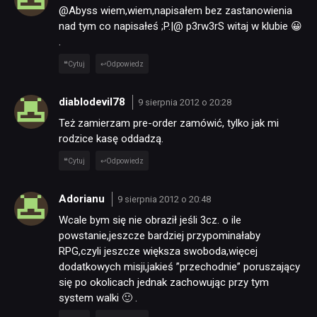
@Abyss wiem,wiem,napisałem bez zastanowienia
nad tym co napisałeś ;P.|@ p3rw3rS witaj w klubie 😀
.
Cytuj
Odpowiedz
diablodevil78
9 sierpnia 2012 o 20:28
Też zamierzam pre-order zamówić, tylko jak mi
rodzice kasę oddadzą.
Cytuj
Odpowiedz
Adorianu
9 sierpnia 2012 o 20:48
Wcale bym się nie obraził jeśli 3cz. o ile
powstanie,jeszcze bardziej przypominałaby
RPG,czyli jeszcze większa swoboda,więcej
dodatkowych misji,jakieś ”przechodnie” poruszający
się po okolicach jednak zachowując przy tym
system walki 🙂 .