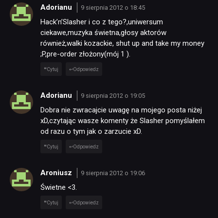
Adorianu
9 sierpnia 2012 o 18:45
Hack’n’Slasher i co z tego?,uniwersum
RECENZJE
ciekawe,muzyka świetna,głosy aktorów
również,walki kozackie, shut up and take my money
;P,pre-order złożony(mój 1 ).
PUBLICYSTYKA
Cytuj
Odpowiedz
KULTURA
Adorianu
9 sierpnia 2012 o 19:05
Dobra nie zwracajcie uwagę na mojego posta niżej
RETRO
xD,czytając wasze komenty że Slasher pomyślałem
od razu o tym jak o zarzucie xD.
Cytuj
Odpowiedz
TECHNOLOGIE
Aroniusz
9 sierpnia 2012 o 19:06
DYSKUSJE
Świetne <3.
Cytuj
Odpowiedz
JUŻ GRALIŚMY