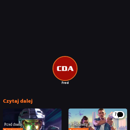
Fred
Czytaj dalej
7
Przed chwilą
Przed chwilą