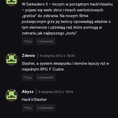
W Darksiders II – niczym w porządnym hack’n’slashu
– pojawi się wiele zbroi i innych wartościowych
„gratów” do zebrania. Na nowym filmie
poświęconym grze jej twórcy opowiadają właśnie o
tym elemencie i udzielają rad, które pomogą w
zebraniu jak najlepszego „lootu”.
Cytuj
Odpowiedz
Zdenio
9 sierpnia 2012 o 18:36
Slasher, a system ekwipunku i itemów lepszy niż w
niejednym RPG :F Cudne.
Cytuj
Odpowiedz
Abyss
9 sierpnia 2012 o 18:39
Hack’n’Slasher
Cytuj
Odpowiedz
NEWSY