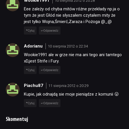
Wookie1991
10 sierpnia 2012 o 20:28
Eee zależy od chyba mitów różne przekłady np.ja o
tym że jest Głód nie słyszałem czytałem mity że
jest tylko Wojna,Śmierć,Zaraza i Pożoga @_@
Cytuj
Odpowiedz
Adorianu
10 sierpnia 2012 o 22:34
Wookie1991 ale w grze nie ma ani tego ani tamtego
xD,jest Strife i Fury.
Cytuj
Odpowiedz
Piachu87
11 sierpnia 2012 o 20:29
Kupie, jak odnajdą sie moje pieniądze z komunii 😛
Cytuj
Odpowiedz
Skomentuj