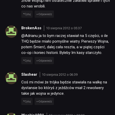
znów Wojną,i nim ostatecznie załatwili sprawe i tych
co nas wrobili.
Cytuj
Odpowiedz
BrokenAss
10 sierpnia 2012 o 05:37
@Adrianu ja to bym raczej stawiał na 5 części, o ile
THQ będzie miało pomyślne wiatry. Pierwszy Wojna,
potem Śmierć, dalej cała reszta, a w piątej części
co-op i koniec historii. Byleby Im kasy starczyło.
Cytuj
Odpowiedz
Slashear
10 sierpnia 2012 o 06:39
Coś mi mówi że trójka będzie stawiała na walkę na
dystansie bo któryś z jeźdźców miał 2 rewolwery
takie jak wojna w jedynce.
Cytuj
Odpowiedz