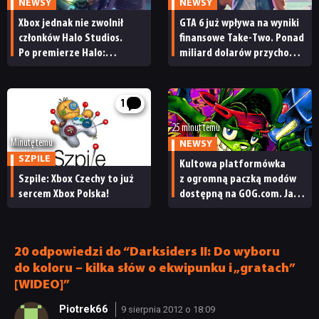
NEWSY
NEWSY
Xbox jednak nie zwolnił
GTA 6 już wpływa na wyniki
członków Halo Studios.
finansowe Take-Two. Ponad
Po premierze Halo:
miliard dolarów przychodu
Campaign Evolved z pracą
i reakcja giełdy
pożegnały się inne osoby
1
25 minut temu
Minutę temu
NEWSY
SZPILE
Kultowa platformówka
Szpile: Xbox Czechy to już
z ogromną paczką modów
sercem Xbox Polska!
dostępną na GOG.com. Jazz
Jackrabbit 2 Plus
pobierzecie jednym
kliknięciem
20 odpowiedzi do “Darksiders II: Do wyboru
do koloru – kilka słów o ekwipunku i „gratach”
[WIDEO]”
Piotrek66
9 sierpnia 2012 o 18:09