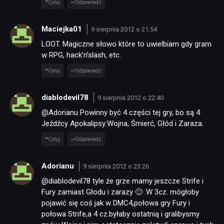
Cytuj
Odpowiedz
Maciejka01
9 sierpnia 2012 o 21:54
LOOT. Magiczne słowo które to uwielbiam gdy gram
w RPG, hack’n’slash, etc.
Cytuj
Odpowiedz
diablodevil78
9 sierpnia 2012 o 22:40
@Adorianu Powinny być 4 części tej gry, bo są 4
Jeźdźcy Apokalipsy:Wojna, Śmierć, Głód i Zaraza.
Cytuj
Odpowiedz
Adorianu
9 sierpnia 2012 o 23:26
@diablodevil78 tyle że grze mamy jeszcze Strife i
Fury zamiast Głodu i zarazy 🙂 .W 3cz. mógłoby
pojawić się coś jak w DMC4,połowa gry Fury i
połowa Strife,a 4 cz.byłaby ostatnią i gralibysmy