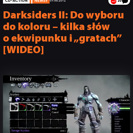
CD-ACTION
NEWSY
09.08.2012
20
Darksiders II: Do wyboru
do koloru – kilka słów
o ekwipunku i „gratach”
[WIDEO]