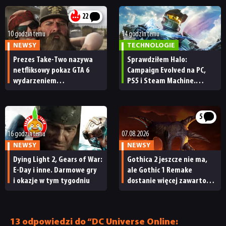
22
10 godzin temu
14 godzin temu
NEWSY
TECHNOLOGIE
Prezes Take-Two nazywa
Sprawdziłem Halo:
netfliksowy pokaz GTA 6
Campaign Evolved na PC,
wydarzeniem
PS5 i Steam Machine.
obowiązkowym. Nawet
Wygląda świetnie,
nie wie, ilu Netflix
ale ma parę problemów
ma subskrybentów
[RECENZJA TECHNICZNA]
5
16 godzin temu
07.08.2026
NEWSY
NEWSY
Dying Light 2, Gears of War:
Gothica 2 jeszcze nie ma,
E-Day i inne. Darmowe gry
ale Gothic 1 Remake
i okazje w tym tygodniu
dostanie więcej zawartości.
Twórcy zapowiadają
NEWSY
nadchodzące zmiany
13 odpowiedzi do “DC Universe Online: