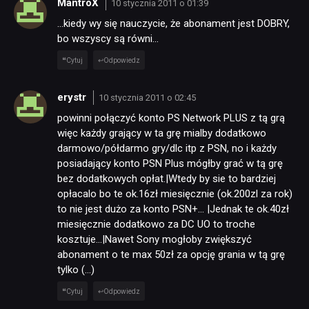
MantroX
10 stycznia 2011 o 01:39
…kiedy wy się nauczycie, że abonament jest DOBRY,
bo wszyscy są równi…
Cytuj
Odpowiedz
erystr
10 stycznia 2011 o 02:45
powinni połączyć konto PS Network PLUS z tą grą
więc każdy grający w ta grę mialby dodatkowo
darmowo/półdarmo gry/dlc itp z PSN, no i każdy
posiadający konto PSN Plus mógłby grać w tą grę
bez dodatkowych opłat.|Wtedy by sie to bardziej
opłacalo bo te ok.16zł miesięcznie (ok.200zl za rok)
to nie jest dużo za konto PSN+… |Jednak te ok.40zł
miesięcznie dodatkowo za DC UO to troche
kosztuje…|Nawet Sony mogłoby zwiększyć
abonament o te max 50zł za opcję grania w tą grę
tylko (…)
Cytuj
Odpowiedz