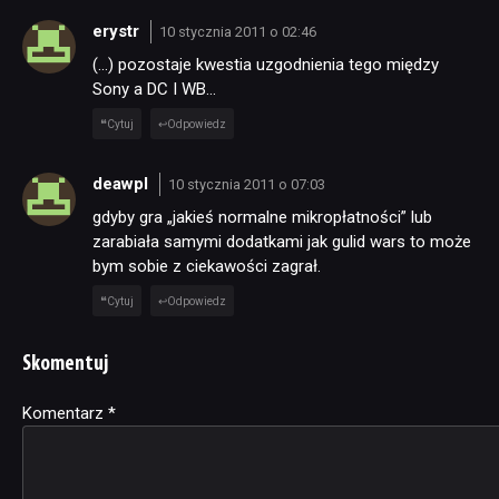
erystr
10 stycznia 2011 o 02:46
(…) pozostaje kwestia uzgodnienia tego między
Sony a DC I WB…
Cytuj
Odpowiedz
deawpl
10 stycznia 2011 o 07:03
gdyby gra „jakieś normalne mikropłatności” lub
zarabiała samymi dodatkami jak gulid wars to może
bym sobie z ciekawości zagrał.
Cytuj
Odpowiedz
Skomentuj
Komentarz
Alternative:
*