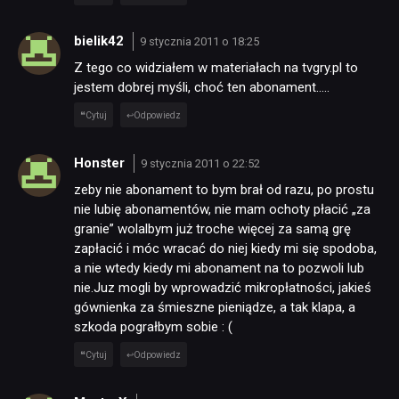
bielik42
9 stycznia 2011 o 18:25
Z tego co widziałem w materiałach na tvgry.pl to
jestem dobrej myśli, choć ten abonament…..
Cytuj
Odpowiedz
Honster
9 stycznia 2011 o 22:52
zeby nie abonament to bym brał od razu, po prostu
nie lubię abonamentów, nie mam ochoty płacić „za
granie” wolalbym już troche więcej za samą grę
zapłacić i móc wracać do niej kiedy mi się spodoba,
a nie wtedy kiedy mi abonament na to pozwoli lub
nie.Juz mogli by wprowadzić mikropłatności, jakieś
gównienka za śmieszne pieniądze, a tak klapa, a
szkoda pograłbym sobie : (
Cytuj
Odpowiedz