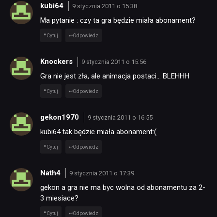
SKLEP
kubi64
9 stycznia 2011 o 15:38
Ma pytanie : czy ta gra będzie miała abonament?
Cytuj
Odpowiedz
Knockers
9 stycznia 2011 o 15:56
Gra nie jest zła, ale animacja postaci… BLEHHH
Cytuj
Odpowiedz
gekon1970
9 stycznia 2011 o 16:55
kubi64 tak będzie miała abonament:(
Cytuj
Odpowiedz
Nath4
9 stycznia 2011 o 17:39
gekon a gra nie ma byc wolna od abonamentu za 2-
3 miesiace?
Cytuj
Odpowiedz