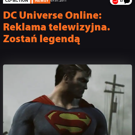
CD-ACTION
NEWSY
09.01.2011
13
DC Universe Online:
Reklama telewizyjna.
Zostań legendą