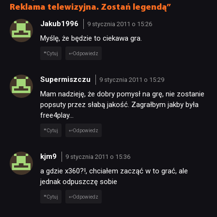
RECENZJE
Reklama telewizyjna. Zostań legendą”
Jakub1996
9 stycznia 2011 o 15:26
PUBLICYSTYKA
Myślę, że będzie to ciekawa gra.
Cytuj
Odpowiedz
KULTURA
Supermiszczu
9 stycznia 2011 o 15:29
Mam nadzieję, że dobry pomysł na grę, nie zostanie
RETRO
popsuty przez słabą jakość. Zagrałbym jakby była
free4play…
TECHNOLOGIE
Cytuj
Odpowiedz
kjm9
9 stycznia 2011 o 15:36
DYSKUSJE
a gdzie x360?!, chciałem zacząć w to grać, ale
jednak odpuszczę sobie
JUŻ GRALIŚMY
Cytuj
Odpowiedz