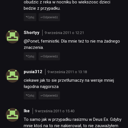
obudzic z reka w nocniku bo wiekszosc dzieci
bedzie z przypadku.
Cytuj
Odpowiedz
Shortyy
9 września 2011 o 12:21
@Ponet, feministki. Dla mnie też to nie ma żadnego
znaczenia.
Cytuj
Odpowiedz
pusia312
9 września 2011 o 13:18
ciekawe jak to sie przetłumaczy na wersje mniej
łagodna najgorsza
Cytuj
Odpowiedz
Ike
9 września 2011 o 15:40
To samo jak w przypadku rasizmu w Deus Ex. Gdyby
mnie ktoś na to nie nakierował, to nie zauważyłem