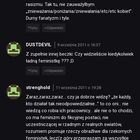
rasizmu. Tak tu, nie zauważyłbym
„znieważania/poniżania/zniewalania/etc/etc kobiet”.
Durny fanatyzm i tyle.
Cytuj
Odpowiedz
DUSTDEVIL
9 września 2011 o 16:37
Z zupełnie innej beczki: Czy widzieliście kiedykolwiek
ładną feministkę ??? ;D
Cytuj
Odpowiedz
strenghold
11 września 2011 o 19:28
Zaraz,zaraz,zaraz… czy ja dobrze widzę? „że każdy,
kto działał tak nieodpowiedzialnie…” to co oni… nie
wiedzą co robia ich pracownicy… ale nie o to chodzi,
co ma feminizm do fikcyjnej postaci, nie
uczestniczącej w rzadnym z realnych swiatów,
rozumiem promuje rzeczy obraźliwe dla rzekomych
feministek, lecz(z góry przepraszam za wszystkie