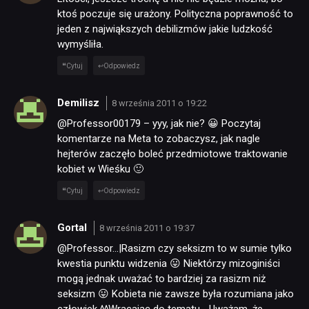
ktoś poczuje się urażony. Polityczna poprawność to
jeden z najwiąkszych debilizmów jakie ludzkość
wymyśliła.
Cytuj
Odpowiedz
Demilisz
8 września 2011 o 19:22
@Professor00179 – yyy, jak nie? 😀 Poczytaj
komentarze na Meta to zobaczysz, jak nagle
hejterów zaczęło boleć przedmiotowe traktowanie
kobiet w Wieśku 🙂
Cytuj
Odpowiedz
Gortal
8 września 2011 o 19:37
@Professor…|Rasizm czy seksizm to w sumie tylko
kwestia punktu widzenia 😛 Niektórzy mizoginiści
mogą jednak uważać to bardziej za rasizm niż
seksizm 😛 Kobieta nie zawsze była rozumiana jako
człowiek ^^Wracając do tematu… Uważam, że