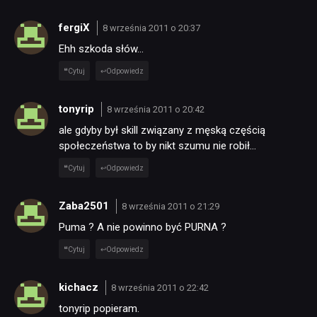
fergiX
8 września 2011 o 20:37
TECHNOLOGIE
Ehh szkoda słów…
Cytuj
Odpowiedz
DYSKUSJE
tonyrip
8 września 2011 o 20:42
ale gdyby był skill związany z męską częścią
JUŻ GRALIŚMY
społeczeństwa to by nikt szumu nie robił…
Cytuj
Odpowiedz
SKLEP
Zaba2501
8 września 2011 o 21:29
Puma ? A nie powinno być PURNA ?
Cytuj
Odpowiedz
kichacz
8 września 2011 o 22:42
tonyrip popieram.