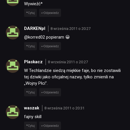
Wywieźć*
Cytuj
Odpowiedz
DARKENpl
8 września 2011 o 20:27
@korred02 popieram 😀
Cytuj
Odpowiedz
NEWSY
Plaskacz
8 września 2011 o 20:27
W Techlandzie siedzą miękkie faje, bo nie zostawili
RECENZJE
tej dziwki jako oficjalnej nazwy, tylko zmienili na
„Wojny Płci”.
PUBLICYSTYKA
Cytuj
Odpowiedz
waszak
8 września 2011 o 20:31
KULTURA
fajny skill
Cytuj
Odpowiedz
RETRO