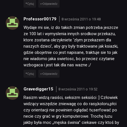
Cytuj
Odpowiedz
Professor00179
8 września 2011 o 19:48
Wydaje mi sie, iz do takich zmian potrzeba jeszcze
ze 100 lat i wymyslenia innych srodkow przekazu,
ktore zostana okrzykniete 'zlym przekazem dla
naszych dzieci’, aby gry byly traktowane jak ksiazki,
gdzie obojetnie co jest napisane, traktuje sie to jak
nie wiadomo jaka swietosc, bo przeciez czytanie
wzbogaca i jest tak dla nas wazne ;/
Cytuj
Odpowiedz
Gravedigger15
8 września 2011 o 19:52
Rasizm widzą rasiści, seksizm seksiści :] Człowiek
widzący wszędzie zniewagę co do rasy,koloru,płci
czy orientacji nie powinien oglądać tv,serfować po
necie czy grać w gry komputerowe. Trochę luzu
jakby była moc „męska świnia” ciekawe czy ktoś by