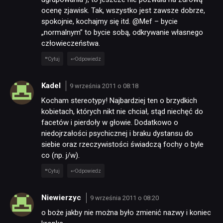
ocenę zjawisk. Tak, wszystko jest zawsze dobrze,
spokojnie, kochajmy się itd. @Mef – bycie
„normalnym” to bycie sobą, odkrywanie własnego
człowieczeństwa.
Cytuj
Odpowiedz
Kadel
9 września 2011 o 08:18
Kocham stereotypy! Najbardziej ten o brzydkich
kobietach, których nikt nie chciał, stąd niechęć do
facetów i pierdoły w głowie. Dodatkowo o
niedojrzałości psychicznej i braku dystansu do
siebie oraz rzeczywistości świadczą fochy o byle
co (np. j/w).
Cytuj
Odpowiedz
Niewierzyc
9 września 2011 o 08:20
o boże jakby nie można było zmienić nazwy i koniec