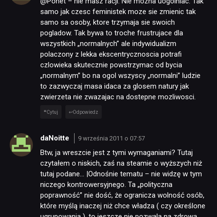
@Ponet – nie masz racji. Nie mozna uogolniac. Tak
samo jak czesc feministek moze sie zmienic tak
samo sa osoby, ktore trzymaja sie swoich
pogladow. Tak bywa to troche frustrujace dla
wszystkich „normalnych” ale indywidualizm
polaczony z lekka ekscentrycznoscia potrafi
czlowieka skutecznie powstrzymac od bycia
„normalnym” bo na ogol wszyscy „normalni” ludzie
to zazwyczaj masa idaca za glosem natury jak
zwierzeta nie zwazajac na dostepne mozliwosci.
Cytuj
Odpowiedz
daNoitte
9 września 2011 o 07:57
Btw, ja wreszcie jest z tymi wymaganiami? Tutaj
czytałem o niskich, zaś na steamie o wyższych niż
tutaj podane… |Odnośnie tematu – nie widzę w tym
niczego kontrowersyjnego. Ta „polityczna
poprawność” nie dość, że ogranicza wolność osób,
które myślą inaczej niż chce władza ( czy określone
ugrupowania ), to jeszcze nie pozwala na zdrową