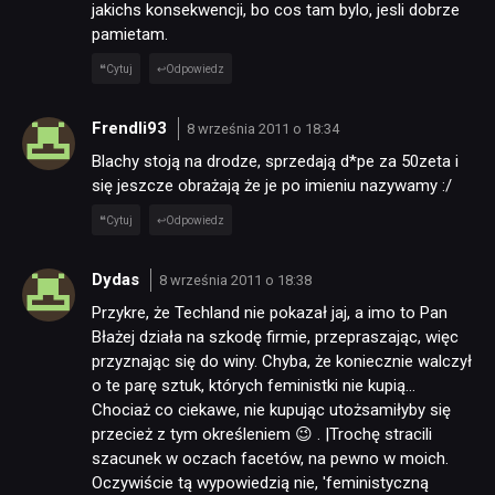
jakichs konsekwencji, bo cos tam bylo, jesli dobrze
pamietam.
Cytuj
Odpowiedz
Frendli93
8 września 2011 o 18:34
Blachy stoją na drodze, sprzedają d*pe za 50zeta i
się jeszcze obrażają że je po imieniu nazywamy :/
Cytuj
Odpowiedz
Dydas
8 września 2011 o 18:38
Przykre, że Techland nie pokazał jaj, a imo to Pan
Błażej działa na szkodę firmie, przepraszając, więc
przyznając się do winy. Chyba, że koniecznie walczył
o te parę sztuk, których feministki nie kupią…
Chociaż co ciekawe, nie kupując utożsamiłyby się
przecież z tym określeniem 😉 . |Trochę stracili
szacunek w oczach facetów, na pewno w moich.
Oczywiście tą wypowiedzią nie, 'feministyczną