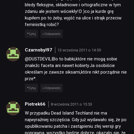
błedy fleksyjne, składniowe i ortograficzne w tym
zdaniu ale jestem wściekły!:D )co ja kurde grę
kupiłem po to żeby, wyjść na ulice i strajk przeciw
feministką robić?
Cytuj
Odpowiedz
Czarnobyl97
13 września 2011 o 14:59
@DUSTDEVIL|Bo to babki,które nie mogą sobie
znaleźc faceta ani nawet kobiety.Ja osobiście
określam je zawsze siksami,które nikt porządnie nie
prze
*.
Cytuj
Odpowiedz
Piotrek66
8 września 2011 o 15:53
W przypadku Dead Island Techland nie ma
najwyraźniej szczęścia. Gdy już wydawało się, że po
opublikowaniu patcha i zastąpieniu złej wersji gry
poprawną, wszystko będzie dobrze, okazało się, że