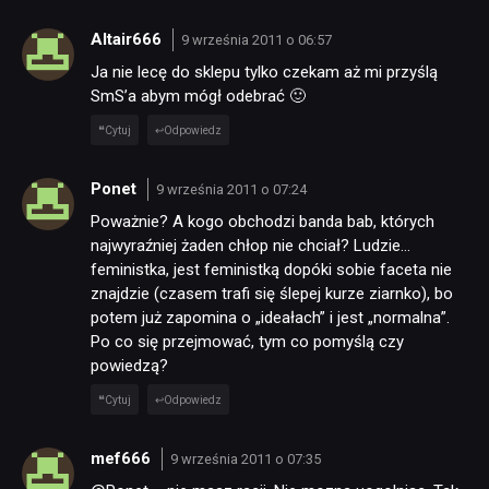
Altair666
9 września 2011 o 06:57
Ja nie lecę do sklepu tylko czekam aż mi przyślą
SmS’a abym mógł odebrać 🙂
Cytuj
Odpowiedz
Ponet
9 września 2011 o 07:24
Poważnie? A kogo obchodzi banda bab, których
najwyraźniej żaden chłop nie chciał? Ludzie…
feministka, jest feministką dopóki sobie faceta nie
znajdzie (czasem trafi się ślepej kurze ziarnko), bo
potem już zapomina o „ideałach” i jest „normalna”.
Po co się przejmować, tym co pomyślą czy
powiedzą?
Cytuj
Odpowiedz
mef666
9 września 2011 o 07:35