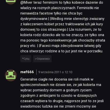
@Miver teraz feminizm to tylko kobiece dazenie do
wladzy na roznych plaszczyznach. Feministki nie
nienawidza facetow tylko nie chca byc
dyskryminowane.| |Wedlog mnie stereotyp zwiazany
z kaleczeniem kobiet przez traktowanie ich jak kury
domowej to cos strasznego.| |Ja rozumiem, ze to
kobieta rodzi dziecko ale to nie znaczy, ze tylko ona
ma ponosic tego konsekwencje jak chociazby strata
pracy etc. | |Faceci maja zdecydowanie latwiej gdy
chca stworzyc rodzine a to juz jest nie w porzadku.
Cytuj
Odpowiedz
mef666
9 września 2011 o 12:10
Generalnie ciagle nie docenia sie roli matek w
spoleczenstwach nie dziwie sie, ze jak kobieta ma
wybrac pomiedzy domem a godnym zyciem
zgodnym z ambicjami to czesto w dzisiejszych
czasach wybiera to drugie, najgorsze jest to ze jesli
swiadomosc ludzka sie nie zmieni mozemy sie