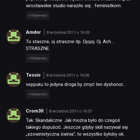
wrocławskie studio naraziło się… feministkom.
Odpowiedz
Amdor
8 września 2011 o 16:03
To staszne, oj straszne itp. Ojojoj. Oj. Ach….
STRASZNE.
Odpowiedz
Tessio
8 września 2011 o 16:06
seppuku to jedyna droga by zmyć ten dyshonor…
Odpowiedz
Crom3ll
8 września 2011 o 16:07
Tak. Skandaliczne. Jak można było do czegoś
takiego dopuścić. Jeszcze gdyby skill nazywał się
„szowinistyczna świnia”, to wszystko byłoby ok.