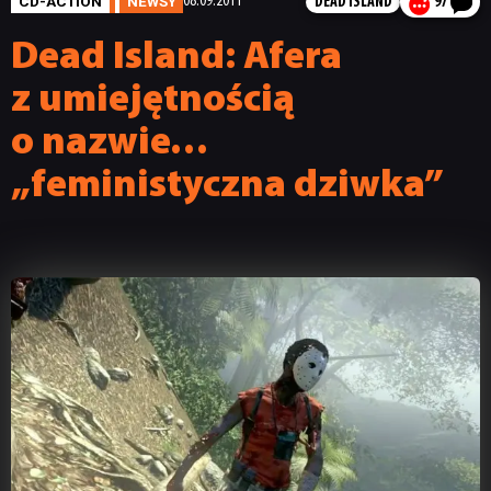
CD-ACTION
NEWSY
08.09.2011
DEAD ISLAND
97
Dead Island: Afera
z umiejętnością
o nazwie…
„feministyczna dziwka”