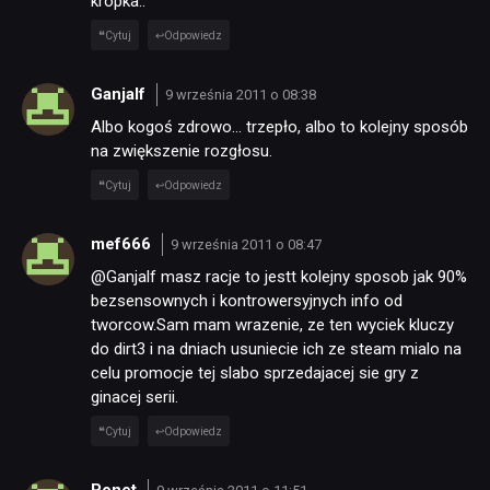
kropka..
Cytuj
Odpowiedz
Ganjalf
9 września 2011 o 08:38
Albo kogoś zdrowo… trzepło, albo to kolejny sposób
na zwiększenie rozgłosu.
Cytuj
Odpowiedz
mef666
9 września 2011 o 08:47
@Ganjalf masz racje to jestt kolejny sposob jak 90%
bezsensownych i kontrowersyjnych info od
tworcow.Sam mam wrazenie, ze ten wyciek kluczy
do dirt3 i na dniach usuniecie ich ze steam mialo na
celu promocje tej slabo sprzedajacej sie gry z
ginacej serii.
Cytuj
Odpowiedz