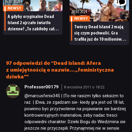
16.07.2025
2
NEWSY
26.10.2024
A gdyby oryginalne Dead
NEWSY
Island 2 ujrzało światło
Twórcy Dead Island 2 mają
dzienne? „To zabiłoby całą
się czym pochwalić. Gra
markę”
trafiła już do 10 milionów
graczy
97 odpowiedzi do “Dead Island: Afera
z umiejętnością o nazwie… „feministyczna
dziwka””
Professor00179
8 września 2011 o 18:22
@marcusfenix345 | |To nie rasizm tylko seksizm to
raz. | |Dwa, ze zgadzam sie- kiedy gra jest od 18 lat,
powinno byc przyzwolenie na pojawianie sie bardziej
kontrowersyjnych materialow, zeby nadac tresci
odpowiedni charakter. Dzieki Bogu do Wiedzmina sie
jeszcze nie przyczepili. Przynajmniej nie w sensie