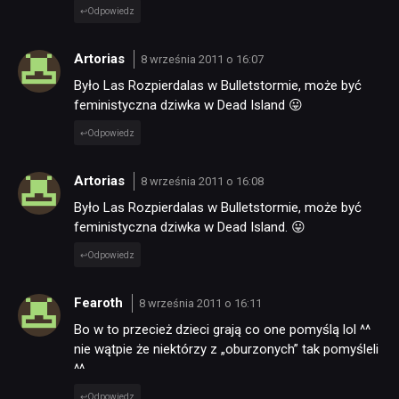
Odpowiedz
Artorias
8 września 2011 o 16:07
Było Las Rozpierdalas w Bulletstormie, może być
feministyczna dziwka w Dead Island 😛
Odpowiedz
Artorias
8 września 2011 o 16:08
Było Las Rozpierdalas w Bulletstormie, może być
feministyczna dziwka w Dead Island. 😛
Odpowiedz
Fearoth
8 września 2011 o 16:11
Bo w to przecież dzieci grają co one pomyślą lol ^^
nie wątpie że niektórzy z „oburzonych” tak pomyśleli
^^
Odpowiedz