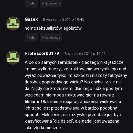
Cytuj
Odpowiedz
Gasek
8 września 2011 o 19:45
homoseksualistów, egoistów
Cytuj
Odpowiedz
Professor00179
8 września 2011 o 19:45
A co do samych feministek- dlaczego nikt jeszcze
im nie wytlumaczyl, ze traktowanie wszystkiego nad
wyraz powaznie tylko im szkodzi i niszczy faktyczny
dorobek poprzedniego wieku? No chyba, iz sie nie
da. Nigdy nie zrozumiem, dlaczego ludzie pod tym
wzgledem nie moga traktowac gier na rowni z
filmami. Oba media maja ograniczenia wiekowe, a
ich tresc jest przedstawiana w bardzo podobny
sposob. Elektroniczna rozrywka przestaje juz byc
klasyfikowana 'dla dzieci’, ale nadal jest uwazana
jako zlo konieczne…