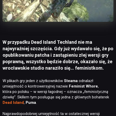
W przypadku Dead Island Techland nie ma
najwyraźniej szczęścia. Gdy już wydawało się, że po
opublikowaniu patcha i zastąpieniu złej wersji gry
poprawną, wszystko będzie dobrze, okazało się, że
wrocławskie studio naraziło się… feministkom.
W plikach gry jeden z użytkowników
Steama
odnalazł
umiejętność o kontrowersyjnej nazwie
Feminist Whore
,
która po polsku – w wersji łagodnej – oznacza „
feministyczną
dziwkę
”. Skillem tym posługuje się jedna z głównych bohaterek
Dead Island
,
Puma
.
Najprawdopodobniej umiejętność ta w ostatecznej wersji