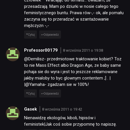
przesadzają. Mam po dziurki w nosie całego tego
feministycznego buntu. Prawa rów-,- ok, ale pomału
zaczyna się to przeradzać w szantażowanie
mężczyzn -,-
Cytuj
Odpowiedz
Professor00179
8 września 2011 o 19:38
@Demilisz- przedmiotowe traktowanie kobiet? Toz
to nie Mass Effect albo Dragon Age, ze baby same
pchaja sie do wyra i jest to jeszcze reklamowane
jakby mialoby to byc glownym contentem ;] . |
|@Yamaha- zgadzam sie w 100%!
Cytuj
Odpowiedz
Gasek
8 września 2011 o 19:42
Nienawidzę ekologów, kiboli, hipisów i
feministek|Jak coś sobie przypomnę to napiszę.