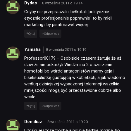
Dydas
8 września 2011 o 19:14
Gdyby nie przepraszali i bełkotali 'politycznie
etycznie profesjonalnie poprawnie’, to by mieli
marketing i by pisali nawet więcej.
Cytuj
Odpowiedz
Yamaha
8 września 2011 o 19:19
Professor00179 – Osobiście czasem żartuje że aż
dziw że nie oskarżyli Wiedźmina 2 o szerzenie
homofobi bo wśród antagonistów mamy geja i
biseksualistkę gustującą w kobietach, a jak wiadomo
według dzisiejszej wypaczonej tolerancji wszelkie
mniejszości mogą być przedstawione dobrze albo
wcale.
Cytuj
Odpowiedz
Demilisz
8 września 2011 o 19:20
Litości, jeszcze trochę a nic nie będzie można, bo