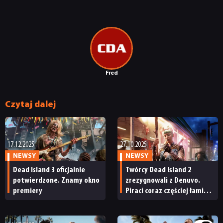
Fred
Czytaj dalej
17.12.2025
27.10.2025
NEWSY
NEWSY
Dead Island 3 oficjalnie
Twórcy Dead Island 2
potwierdzone. Znamy okno
zrezygnowali z Denuvo.
premiery
Piraci coraz częściej łamią
drogie zabezpieczenie