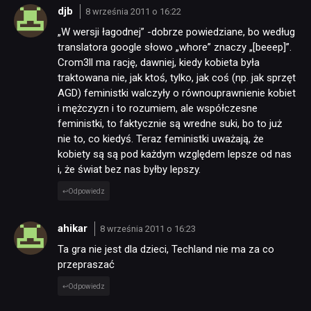
djb
8 września 2011 o 16:22
„W wersji łagodnej” -dobrze powiedziane, bo według
translatora google słowo „whore” znaczy „[beeep]”.
Crom3ll ma rację, dawniej, kiedy kobieta była
traktowana nie, jak ktoś, tylko, jak coś (np. jak sprzęt
AGD) feministki walczyły o równouprawnienie kobiet
i mężczyzn i to rozumiem, ale współczesne
feministki, to faktycznie są wredne suki, bo to już
nie to, co kiedyś. Teraz feministki uważają, że
kobiety są są pod każdym względem lepsze od nas
i, że świat bez nas byłby lepszy.
Odpowiedz
ahikar
8 września 2011 o 16:23
Ta gra nie jest dla dzieci, Techland nie ma za co
przepraszać
Odpowiedz