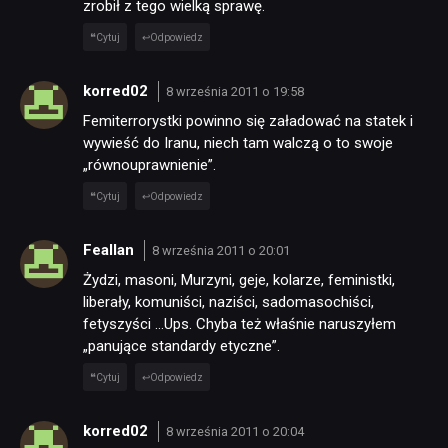
zrobił z tego wielką sprawę.
Cytuj
Odpowiedz
korred02
8 września 2011 o 19:58
Femiterrorystki powinno się załadować na statek i
wywieść do Iranu, niech tam walczą o to swoje
„równouprawnienie”.
Cytuj
Odpowiedz
Feallan
8 września 2011 o 20:01
Żydzi, masoni, Murzyni, geje, kolarze, feministki,
liberały, komuniści, naziści, sadomasochiści,
fetyszyści …Ups. Chyba też właśnie naruszyłem
„panujące standardy etyczne”.
Cytuj
Odpowiedz
korred02
8 września 2011 o 20:04