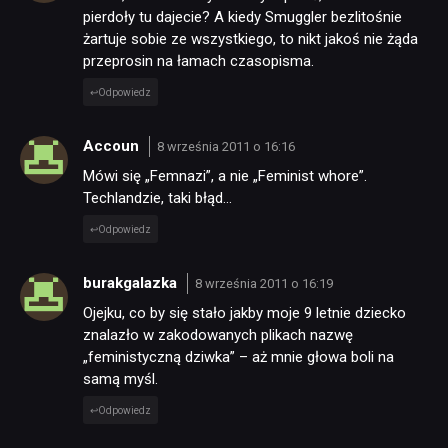
pierdoły tu dajecie? A kiedy Smuggler bezlitośnie
żartuje sobie ze wszystkiego, to nikt jakoś nie żąda
przeprosin na łamach czasopisma.
Odpowiedz
Accoun
8 września 2011 o 16:16
Mówi się „Femnazi”, a nie „Feminist whore”.
Techlandzie, taki błąd…
Odpowiedz
burakgalazka
8 września 2011 o 16:19
Ojejku, co by się stało jakby moje 9 letnie dziecko
znalazło w zakodowanych plikach nazwę
„feministyczną dziwka” – aż mnie głowa boli na
samą myśl.
Odpowiedz