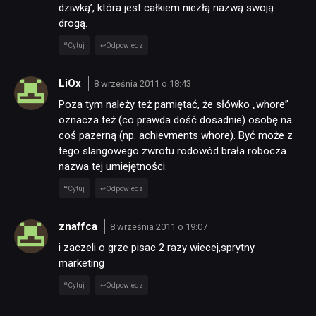
dziwką’, która jest całkiem niezłą nazwą swoją
drogą.
Cytuj
Odpowiedz
LiOx
8 września 2011 o 18:43
Poza tym należy też pamiętać, że słówko „whore”
oznacza też (co prawda dość dosadnie) osobę na
coś pazerną (np. achievments whore). Być może z
tego slangowego zwrotu rodowód brała robocza
nazwa tej umiejętności.
Cytuj
Odpowiedz
znaffca
8 września 2011 o 19:07
i zaczeli o grze pisac 2 razy wiecej,sprytny
marketing
Cytuj
Odpowiedz