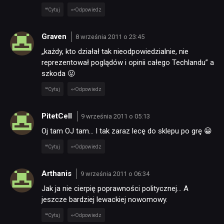
Cytuj
Odpowiedz
Graven
8 września 2011 o 23:45
„każdy, kto działał tak nieodpowiedzialnie, nie
reprezentował poglądów i opinii całego Techlandu” a
szkoda 😛
Cytuj
Odpowiedz
PitetCell
9 września 2011 o 05:13
Oj tam OJ tam… I tak zaraz lecę do sklepu po grę 😀
Cytuj
Odpowiedz
Arthanis
9 września 2011 o 06:34
Jak ja nie cierpię poprawności politycznej… A
jeszcze bardziej lewackiej nowomowy.
Cytuj
Odpowiedz