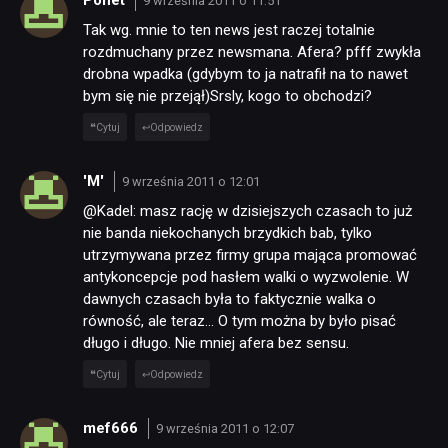
Ponet
9 września 2011 o 11:51
Tak wg. mnie to ten news jest raczej totalnie
rozdmuchany przez newsmana. Afera? pfff zwykła
drobna wpadka (gdybym to ja natrafił na to nawet
bym się nie przejął)Srsly, kogo to obchodzi?
Cytuj
Odpowiedz
'M'
9 września 2011 o 12:01
@Kadel: masz rację w dzisiejszych czasach to już
nie banda niekochanych brzydkich bab, tylko
utrzymywana przez firmy grupa mająca promować
antykoncepcje pod hasłem walki o wyzwolenie. W
dawnych czasach była to faktycznie walka o
równość, ale teraz… O tym można by było pisać
długo i długo. Nie mniej afera bez sensu.
Cytuj
Odpowiedz
mef666
9 września 2011 o 12:07