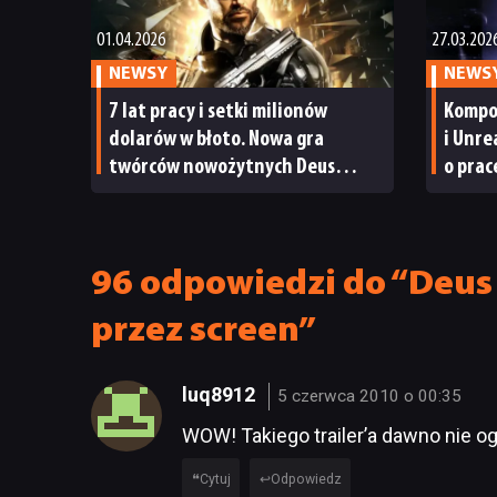
01.04.2026
27.03.202
NEWSY
NEWS
7 lat pracy i setki milionów
Kompo
dolarów w błoto. Nowa gra
i Unre
twórców nowożytnych Deus
o prac
Eksów została skasowana tuż
CV, za
przed premierą
rozmo
96 odpowiedzi do “Deus 
przez screen”
luq8912
5 czerwca 2010 o 00:35
WOW! Takiego trailer’a dawno nie o
Cytuj
Odpowiedz