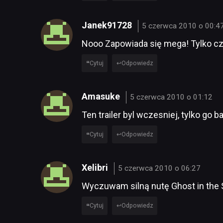
Janek91728
5 czerwca 2010 o 00:4
Nooo Zapowiada się mega! Tylko cz
Cytuj
Odpowiedz
Amasuke
5 czerwca 2010 o 01:12
Ten trailer byl wczesniej, tylko go 
Cytuj
Odpowiedz
Xelibri
5 czerwca 2010 o 06:27
Wyczuwam silną nutę Ghost in the S
Cytuj
Odpowiedz