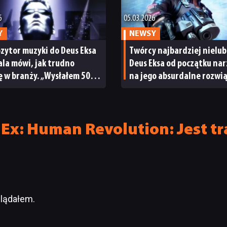
6
05.03.2026
Y
NEWSY
zytor muzyki do Deus Eksa
Twórcy najbardziej nielu
ala mówi, jak trudno
Deus Eksa od początku nar
ę w branży. „Wysłałem 50
na jego absurdalne rozwią
proszono mnie na 1
„To był fatalny pomysł”
wę”
Ex: Human Revolution: Jest t
glądałem.