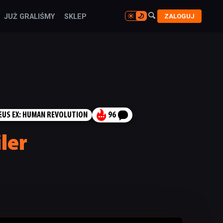

ZALOGUJ
JUŻ GRALIŚMY
SKLEP

EUS EX: HUMAN REVOLUTION
96
ler