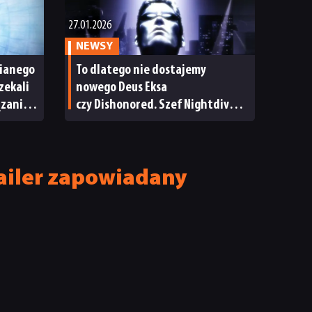
27.01.2026
NEWSY
bianego
To dlatego nie dostajemy
zekali
nowego Deus Eksa
zanie.
czy Dishonored. Szef Nightdive
Studios o problemach
z immersive simami
railer zapowiadany