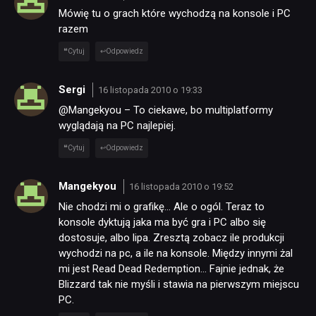
Mówię tu o grach które wychodzą na konsole i PC
razem
Cytuj
Odpowiedz
Sergi
16 listopada 2010 o 19:33
@Mangekyou – To ciekawe, bo multiplatformy
wyglądają na PC najlepiej.
Cytuj
Odpowiedz
Mangekyou
16 listopada 2010 o 19:52
Nie chodzi mi o grafikę… Ale o ogól. Teraz to
konsole dyktują jaka ma być gra i PC albo się
dostosuje, albo lipa. Zresztą zobacz ile produkcji
wychodzi na pc, a ile na konsole. Między innymi żal
mi jest Read Dead Redemption… Fajnie jednak, że
Blizzard tak nie myśli i stawia na pierwszym miejscu
PC.