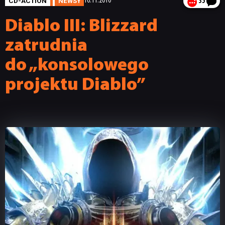
CD-ACTION
NEWSY
16.11.2010
35
Diablo III: Blizzard
zatrudnia
do „konsolowego
projektu Diablo”