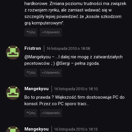
hardkorowe. Zmiana poziomu trudności ma związek
z rozwojem rynku, ale zamiast wdawać się w
szczegóły lepiej powiedzieć że „kosole szkodzom
grą komputerowym”.
Cytuj
Odpowiedz
Fristron
16 listopada 2010 o 18:08
@Mangekyou – …I dalej nie mogę z zatwardziałych
pecetowców. ; ) @Sergi – pełna zgoda.
Cytuj
Odpowiedz
Mangekyou
16 listopada 2010 o 18:10
Bo to prawda ? Większość firm dostosowuje PC do
konsol. Przez co PC sporo traci…
Cytuj
Odpowiedz
Mangekyou
16 listopada 2010 o 18:13