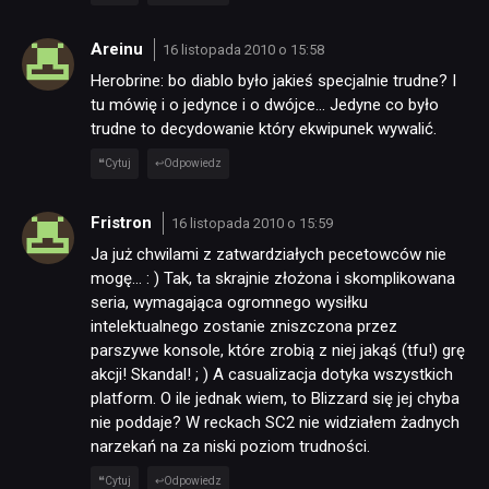
Areinu
16 listopada 2010 o 15:58
Herobrine: bo diablo było jakieś specjalnie trudne? I
tu mówię i o jedynce i o dwójce… Jedyne co było
trudne to decydowanie który ekwipunek wywalić.
Cytuj
Odpowiedz
Fristron
16 listopada 2010 o 15:59
Ja już chwilami z zatwardziałych pecetowców nie
mogę… : ) Tak, ta skrajnie złożona i skomplikowana
seria, wymagająca ogromnego wysiłku
intelektualnego zostanie zniszczona przez
parszywe konsole, które zrobią z niej jakąś (tfu!) grę
akcji! Skandal! ; ) A casualizacja dotyka wszystkich
platform. O ile jednak wiem, to Blizzard się jej chyba
nie poddaje? W reckach SC2 nie widziałem żadnych
narzekań na za niski poziom trudności.
Cytuj
Odpowiedz