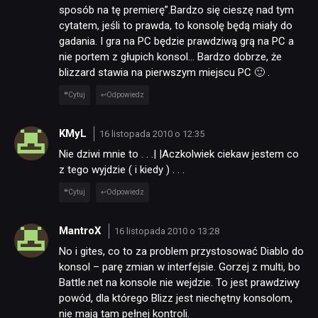
sposób na tę premierę”.Bardzo się cieszę nad tym
cytatem, jeśli to prawda, to konsolę będą miały do
gadania. I gra na PC będzie prawdziwą grą na PC a
nie portem z głupich konsol… Bardzo dobrze, że
blizzard stawia na pierwszym miejscu PC 🙂 .
Cytuj
Odpowiedz
KMyL
16 listopada 2010 o 12:35
Nie dziwi mnie to . . .| |Aczkolwiek ciekaw jestem co
z tego wyjdzie ( i kiedy ) . . .
Cytuj
Odpowiedz
MantroX
16 listopada 2010 o 13:28
No i gites, co to za problem przystosować Diablo do
konsol – parę zmian w interfejsie. Gorzej z multi, bo
Battle.net na konsole nie wejdzie. To jest prawdziwy
powód, dla którego Blizz jest niechętny konsolom,
nie mają tam pełnej kontroli.