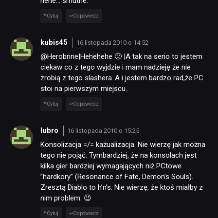
hehe… smutne.
Cytuj
Odpowiedz
kubis45
16 listopada 2010 o 14:52
@Herobrine|Hehehehe 🙂 |A tak na serio to jestem
ciekaw co z tego wyjdzie i mam nadzieję że nie
zrobią z tego slashera..A i jestem bardzo rad,że PC
stoi na pierwszym miejscu.
Cytuj
Odpowiedz
lubro
16 listopada 2010 o 15:25
Konsolizacja =/= każualizacja. Nie wierzę jak można
tego nie pojąć. Tymbardziej, że na konsolach jest
kilka gier bardziej wymagających niż PCtowe
”hardkory” (Resonance of Fate, Demon’s Souls).
Zresztą Diablo to h’n’s. Nie wierzę, że ktoś miałby z
nim problem. 😉
Cytuj
Odpowiedz