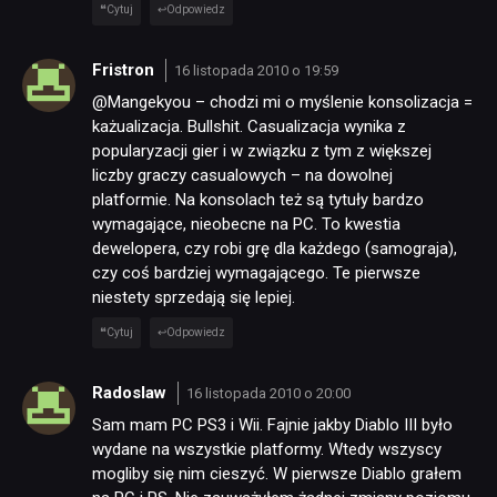
Cytuj
Odpowiedz
Fristron
16 listopada 2010 o 19:59
@Mangekyou – chodzi mi o myślenie konsolizacja =
każualizacja. Bullshit. Casualizacja wynika z
popularyzacji gier i w związku z tym z większej
liczby graczy casualowych – na dowolnej
platformie. Na konsolach też są tytuły bardzo
wymagające, nieobecne na PC. To kwestia
dewelopera, czy robi grę dla każdego (samograja),
czy coś bardziej wymagającego. Te pierwsze
niestety sprzedają się lepiej.
Cytuj
Odpowiedz
Radoslaw
16 listopada 2010 o 20:00
Sam mam PC PS3 i Wii. Fajnie jakby Diablo III było
wydane na wszystkie platformy. Wtedy wszyscy
mogliby się nim cieszyć. W pierwsze Diablo grałem