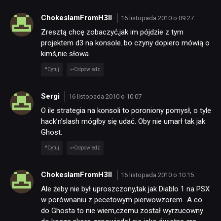
ChokeslamFromH3ll
16 listopada 2010 o 09:27
Zresztą chcę zobaczyć,jak im pójdzie z tym
projektem d3 na konsole..bo czyny dopiero mówią o
kimś,nie słowa…
Cytuj
Odpowiedz
Sergi
16 listopada 2010 o 10:07
O ile strategia na konsoli to poroniony pomysł, o tyle
hack’n’slash mógłby się udać. Oby nie umarł tak jak
Ghost.
Cytuj
Odpowiedz
ChokeslamFromH3ll
16 listopada 2010 o 10:15
Ale żeby nie był uproszczony,tak jak Diablo 1 na PSX
w porównaniu z pecetowym pierwowzorem…A co
do Ghosta to nie wiem,czemu został wyrzucowny