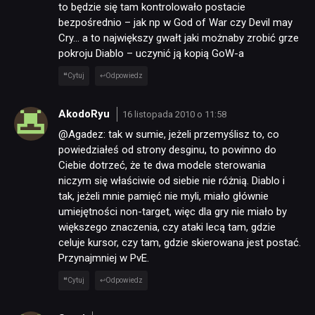
to będzie się tam kontrolowało postacie
bezpośrednio – jak np w God of War czy Devil may
Cry… a to największy gwałt jaki możnaby zrobić grze
pokroju Diablo – uczynić ją kopią GoW-a
Cytuj
Odpowiedz
AkodoRyu
16 listopada 2010 o 11:58
@Agadez: tak w sumie, jeżeli przemyślisz to, co
powiedziałeś od strony desginu, to powinno do
Ciebie dotrzeć, że te dwa modele sterowania
niczym się właściwie od siebie nie różnią. Diablo i
tak, jeżeli mnie pamięć nie myli, miało głównie
umiejętności non-target, więc dla gry nie miało by
większego znaczenia, czy ataki lecą tam, gdzie
NEWSY
celuje kursor, czy tam, gdzie skierowana jest postać.
Przynajmniej w PvE.
Cytuj
Odpowiedz
RECENZJE