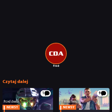
Fred
Czytaj dalej
1
9
Przed chwilą
38 minut temu
NEWSY
NEWSY