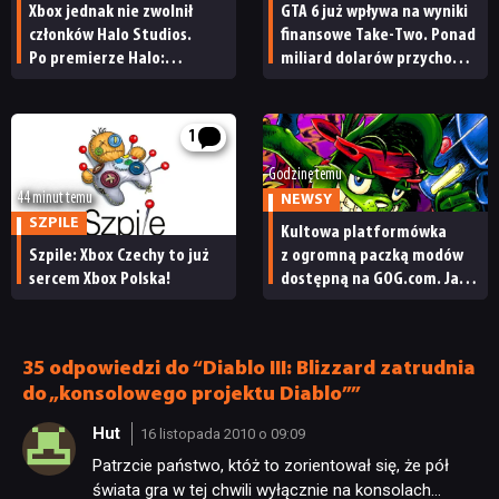
Xbox jednak nie zwolnił
GTA 6 już wpływa na wyniki
członków Halo Studios.
finansowe Take-Two. Ponad
Po premierze Halo:
miliard dolarów przychodu
Campaign Evolved z pracą
i reakcja giełdy
pożegnały się inne osoby
1
Godzinę temu
44 minut temu
NEWSY
SZPILE
Kultowa platformówka
Szpile: Xbox Czechy to już
z ogromną paczką modów
sercem Xbox Polska!
dostępną na GOG.com. Jazz
Jackrabbit 2 Plus
pobierzecie jednym
kliknięciem
35 odpowiedzi do “Diablo III: Blizzard zatrudnia
do „konsolowego projektu Diablo””
Hut
16 listopada 2010 o 09:09
Patrzcie państwo, któż to zorientował się, że pół
świata gra w tej chwili wyłącznie na konsolach…