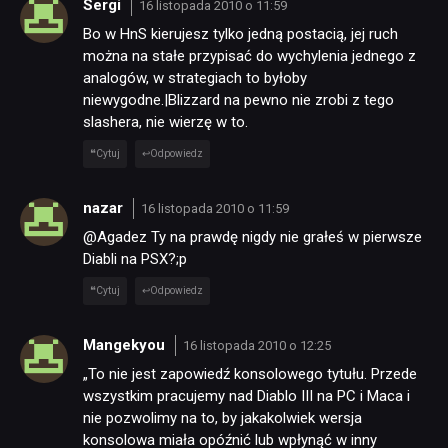
Sergi
16 listopada 2010 o 11:59
PUBLICYSTYKA
Bo w HnS kierujesz tylko jedną postacią, jej ruch
można na stałe przypisać do wychylenia jednego z
analogów, w strategiach to byłoby
KULTURA
niewygodne.|Blizzard na pewno nie zrobi z tego
slashera, nie wierzę w to.
RETRO
Cytuj
Odpowiedz
nazar
16 listopada 2010 o 11:59
TECHNOLOGIE
@Agadez Ty na prawdę nigdy nie grałeś w pierwsze
Diabli na PSX?;p
DYSKUSJE
Cytuj
Odpowiedz
JUŻ GRALIŚMY
Mangekyou
16 listopada 2010 o 12:25
„To nie jest zapowiedź konsolowego tytułu. Przede
wszystkim pracujemy nad Diablo III na PC i Maca i
SKLEP
nie pozwolimy na to, by jakakolwiek wersja
konsolowa miała opóźnić lub wpłynąć w inny