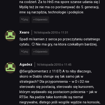
na codzień. Za to HnS ma spore szanse udania się.|
Myślę też że nie ma co porównywać do 5. generacji,
inne są narzędzia, technologie i podejście.
Cytuj
Odpowiedz
Xearo
16 listopada 2010 o 11:31
Spadl mi kamien z serca po przeczytaniu ostatniego
cytatu.. 🙂 Nie ma gry, na ktora czekalbym bardziej..
Cytuj
Odpowiedz
Agadez
16 listopada 2010 o 11:45
@Sergi(komentarz z 11:07) A to niby dlaczego,
skoro w Diablo steruje się tak samo jak w
strategiach? Dla przypomnienia – w D i D2 nie
sterowało się postacią, sterowało się kursorem,
którym wydawało się postaciom polecenia – jak w
RTSie. Na padzie takie kontrolki są niemal
niegrywalne, dlatego jeśli wogóle wyjdzie na konsole,