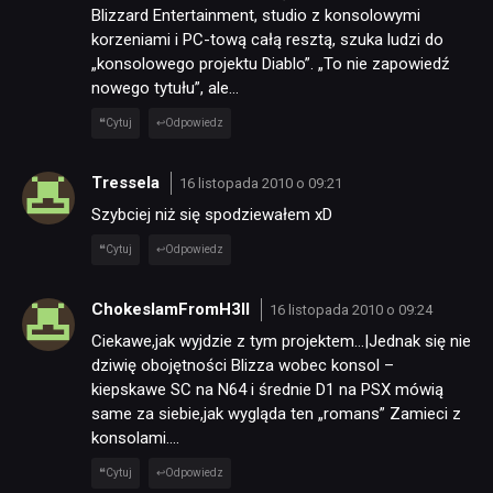
Blizzard Entertainment, studio z konsolowymi
korzeniami i PC-tową całą resztą, szuka ludzi do
„konsolowego projektu Diablo”. „To nie zapowiedź
nowego tytułu”, ale…
Cytuj
Odpowiedz
Tressela
16 listopada 2010 o 09:21
Szybciej niż się spodziewałem xD
Cytuj
Odpowiedz
ChokeslamFromH3ll
16 listopada 2010 o 09:24
Ciekawe,jak wyjdzie z tym projektem…|Jednak się nie
dziwię obojętności Blizza wobec konsol –
kiepskawe SC na N64 i średnie D1 na PSX mówią
same za siebie,jak wygląda ten „romans” Zamieci z
konsolami….
Cytuj
Odpowiedz