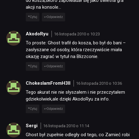
do kosza,skoro zapowiadał się jako świetna gra
akcji na konsole…
Cytuj
Odpowiedz
AkodoRyu
16 listopada 2010 o 10:23
To proste: Ghost trafił do kosza, bo był do bani –
zasłyszane od osoby, która rzeczywiście miała
okazję zagrać w tytuł na Blizzconie.
Cytuj
Odpowiedz
ChokeslamFromH3ll
16 listopada 2010 o 10:36
Tego akurat nie nie słyszałem i nie przeczytałem
gdziekolwiek,ale dzięki AkodoRyu za info.
Cytuj
Odpowiedz
Sergi
16 listopada 2010 o 11:14
Ghost był zupełnie odległy od tego, co Zamieć robi