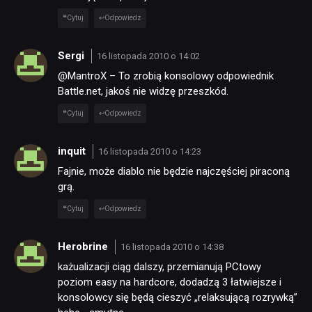
Cytuj
Odpowiedz
Sergi
16 listopada 2010 o 14:02
@MantroX – To zrobią konsolowy odpowiednik
Battle.net, jakoś nie widzę przeszkód.
Cytuj
Odpowiedz
inquit
16 listopada 2010 o 14:23
Fajnie, może diablo nie będzie najczęściej piraconą
grą.
Cytuj
Odpowiedz
Herobrine
16 listopada 2010 o 14:38
każualizacji ciąg dalszy, przemianują PCtowy
poziom easy na hardcore, dodadzą 3 łatwiejsze i
konsolowcy się będą cieszyć „relaksującą rozrywką”