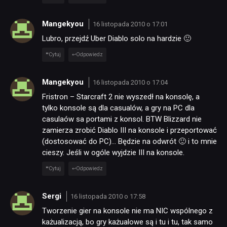
Mangekyou
16 listopada 2010 o 17:01
Lubro, przejdź Uber Diablo solo na hardzie 🙂
Cytuj
Odpowiedz
Mangekyou
16 listopada 2010 o 17:04
Fristron – Starcraft 2 nie wyszedł na konsolę, a
tylko konsole są dla casualów, a gry na PC dla
casulaów sa portami z konsol. BTW Blizzard nie
zamierza zrobić Diablo III na konsole i przeportować
(dostosować do PC)… Będzie na odwrót 🙂 i to mnie
cieszy. Jeśli w ogóle wyjdzie III na konsole.
Cytuj
Odpowiedz
Sergi
16 listopada 2010 o 17:58
Tworzenie gier na konsole nie ma NIC wspólnego z
każualizacją, bo gry każualowe są i tu i tu, tak samo