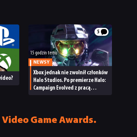
5
15 godzin temu
NEWSY
Xbox jednak nie zwolnił członków
 wideo?
Halo Studios. Po premierze Halo:
Campaign Evolved z pracą
pożegnały się inne osoby
li Video Game Awards.