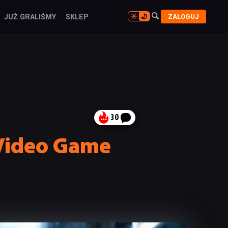

ZALOGUJ
JUŻ GRALIŚMY
SKLEP

30
i Video Game