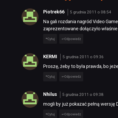
Piotrek66
5 grudnia 2011 o 08:54
Na gali rozdania nagród Video Game
zaprezentowane dołączyło właśnie D
Cytuj
Odpowiedz
KERMI
5 grudnia 2011 o 09:36
Proszę, żeby to była prawda, bo jeże
Cytuj
Odpowiedz
Nhilus
5 grudnia 2011 o 09:38
mogli by już pokazać pełną wersję D3
Cytuj
Odpowiedz