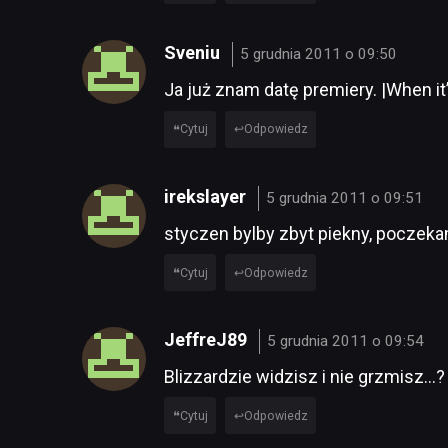
Sveniu
5 grudnia 2011 o 09:50
Ja już znam datę premiery. |When it
Cytuj
Odpowiedz
irekslayer
5 grudnia 2011 o 09:51
styczen bylby zbyt piekny, poczeka
Cytuj
Odpowiedz
JeffreJ89
5 grudnia 2011 o 09:54
Blizzardzie widzisz i nie grzmisz…?
Cytuj
Odpowiedz