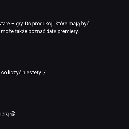
are – gry. Do produkcji, które mają być
ć może także poznać datę premiery.
co liczyć niestety :/
ierą 😀