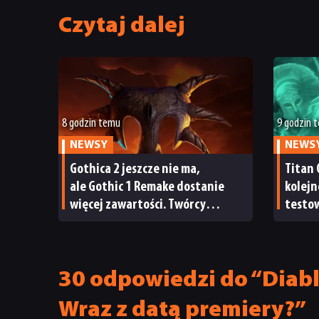
Czytaj dalej
8 godzin temu
9 godzin 
NEWSY
NEWS
Gothica 2 jeszcze nie ma,
Titan 
ale Gothic 1 Remake dostanie
kolejn
więcej zawartości. Twórcy
testow
zapowiadają nadchodzące
oraz s
zmiany
30 odpowiedzi do “Diablo
Wraz z datą premiery?”