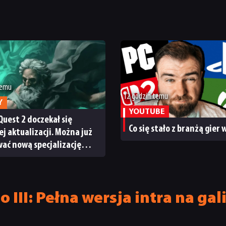
temu
12 godzin temu
Y
YOUTUBE
Quest 2 doczekał się
Co się stało z branżą gier
ej aktualizacji. Można już
ać nową specjalizację
ystem craftingu
 III: Pełna wersja intra na ga