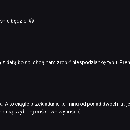
śnie będzie. 😉
 z datą bo np. chcą nam zrobić niespodziankę typu: Prem
. A to ciągłe przekladanie terminu od ponad dwóch lat jes
zechcą szybciej coś nowe wypuścić.