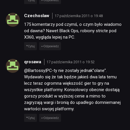
Cytuj
Odpowiedz
Czechoslaw
17 października 2011 o 19:48
175 komentarzy pod czymś, o czym było wiadomo
od dawna? Nawet Black Ops, robiony stricte pod
X360, wygląda lepiej na PC.
Cytuj
Odpowiedz
qrosawa
17 października 2011 o 19:52
@Bartossy|PC-ty nie zostały jednak”olane”.
Wydawało się że tak będzie jakieś dwa lata temu
lecz teraz ogromna większość gier to gry na
wszystkie platformy. Konsolowcy obecnie dostają
gorszy produkt w wyższej cenie a mimo to
zagryzają wargi i bronią do upadłego domniemanej
wartości swojej platformy.
Cytuj
Odpowiedz