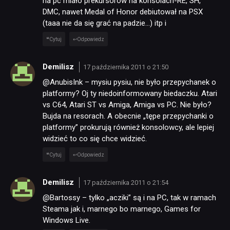
na pc miało prekursorów na konsolach-RE, SH,
DMC, nawet Medal of Honor debiutował na PSX
(taaa nie da się grać na padzie…) itp i
Cytuj
Odpowiedz
Demilisz
17 października 2011 o 21:50
@AnubisInk – mysiu pysiu, nie było przepychanek o
platformy? Oj ty niedoinformowany biedaczku. Atari
vs C64, Atari ST vs Amiga, Amiga vs PC. Nie było?
Bujda na resorach. A obecnie „tępe przepychanki o
platformy” prokurują również konsolowcy, ale lepiej
widzieć to co się chce widzieć.
Cytuj
Odpowiedz
Demilisz
17 października 2011 o 21:54
@Bartossy – tylko „acziki” są i na PC, tak w ramach
Steama jak i, marnego bo marnego, Games for
Windows Live.