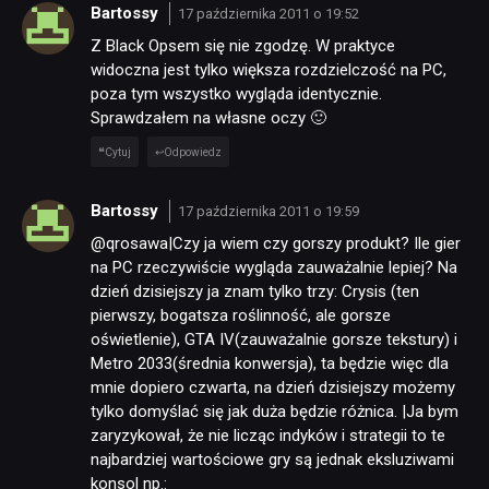
Bartossy
17 października 2011 o 19:52
Z Black Opsem się nie zgodzę. W praktyce
widoczna jest tylko większa rozdzielczość na PC,
poza tym wszystko wygląda identycznie.
Sprawdzałem na własne oczy 🙂
Cytuj
Odpowiedz
Bartossy
17 października 2011 o 19:59
@qrosawa|Czy ja wiem czy gorszy produkt? Ile gier
na PC rzeczywiście wygląda zauważalnie lepiej? Na
dzień dzisiejszy ja znam tylko trzy: Crysis (ten
pierwszy, bogatsza roślinność, ale gorsze
oświetlenie), GTA IV(zauważalnie gorsze tekstury) i
Metro 2033(średnia konwersja), ta będzie więc dla
mnie dopiero czwarta, na dzień dzisiejszy możemy
tylko domyślać się jak duża będzie różnica. |Ja bym
zaryzykował, że nie licząc indyków i strategii to te
najbardziej wartościowe gry są jednak eksluziwami
konsol np.: