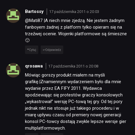
Bartossy
17 października 2011 o 20:03
@Mati87 |A niech mnie zjedzą. Nie jestem żadnym
fanboyem żadnej z platform tylko opieram się na
trzeźwej ocenie. Wojenki platformowe są śmieszne
🙂
Cytuj
Odpowiedz
qrosawa
17 października 2011 o 20:08
Mówiąc gorszy produkt miałem na myśli
grafikę.|Znamiennym wydarzeniem było dla mnie
wydanie przez EA FIFY 2011. Wydawca
spodziewając się protestów graczy konsolowych
„wykastrował” wersję PC-tową tej gry. Od tej pory
jednak nikt nie stosuje już takiego procederu i w
miarę upływu czasu od premiery nowej generacji
konsol PC-towcy dostają zwykle lepsze wersje gier
multiplatformowych.