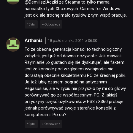
@Demilisz|Acziki ze Steama to tylko marna
namiastka tych Xboxowych. Games for Windows
jest ok, ale trochę mało tytułów z tym współpracuje.
Cytuj
Odpowiedz
Arthanis
18 października 2011 o 06:30
To że obecna generacja konsol to technologiczny
zabytek, jest już od dawna oczywiste. Jak mawiali
Rzymianie „o gustach się nie dyskutuje”, ale faktem
jest że konsole pod względem wydajności nie
dorastają obecnie kilkuletniemu PC ze średniej półki.
Ja też lubię czasem pograć na antycznym
Pegasusise, ale w życiu nie przyszło by mi do głowy
porównywać go ze współczesnym PC. Z jakiejś
przyczyny część użytkowników PS3 i X360 próbuje
jednak porównywać swoje stareńkie konsolki z
komputerami. Po co?
Cytuj
Odpowiedz