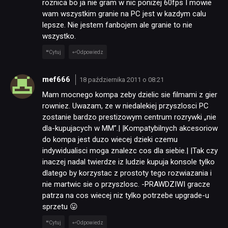
roznica bo ja nie gram w nic ponizej 60fps I mowie
wam wszystkim granie na PC jest w kazdym calu
lepsze. Nie jestem fanbojem ale granie to nie
wszystko.
Cytuj
Odpowiedz
mef666
18 października 2011 o 08:21
Mam mocnego kompa zeby dzielic sie filmami z gier
rowniez. Uwazam, ze w niedalekiej przyszlosci PC
zostanie bardzo prestizowym centrum rozrywki „nie
dla-kupujacych w MM”.| |Kompatybilnych akcesoriow
do kompa jest duzo wiecej dzieki czemu
indywidualisci moga znalezc cos dla siebie.| |Tak czy
inaczej nadal twierdze iz ludzie kupuja konsole tylko
dlatego by korzystac z prostoty tego rozwiazania i
nie martwic sie o przyszlosc. -PRAWDZIWI gracze
patrza na cos wiecej niz tylko potrzebe upgrade-u
sprzetu 😛
Cytuj
Odpowiedz