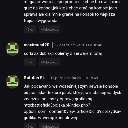
mega potwora ale po prostu nie chce bo uwielbiam
grać na konsoli,jak ktoś chce grać na kompie jego
sprawa ale dla mnie granie na konsoli to większa
frajda i wygoooda.
Cytuj
Odpowiedz
maximus420
17 października 2011 o 18:48
sorki za dubla-problemy z serwerem tutaj
Cytuj
Odpowiedz
SoLdIerPL
17 października 2011 o 18:48
Jak podawano we wcześniejszym newsie konsole
bd posiadać texture pack, który po instalacji na dysk
znacznie polepszy oprawę graficzną .
http:battlefield3polska.pl/index.php?
option=com_content&view=article&id=392:brzydka-
grafika-w-wersji-konsolowej
Cytuj
Odpowiedz