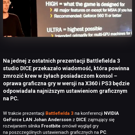
Na jednej z ostatnich prezentacji Battlefielda 3
studio DICE przekazało wiadomość, która powinna
zmrozić krew w żyłach posiadaczom konsol –
oprawa graficzna gry w wersji na X360 i PS3 będzie
odpowiadała najniższym ustawieniom graficznym
na PC.
W trakcie prezentacji
Battlefielda 3
na konferencji
NVIDIA
GeForce LAN Johan Andersson
z
DICE
zajmujący się
rozwijaniem silnika
Frostbite
omówił wygląd gry
na poszczególnych ustawieniach graficznych na
PC
.