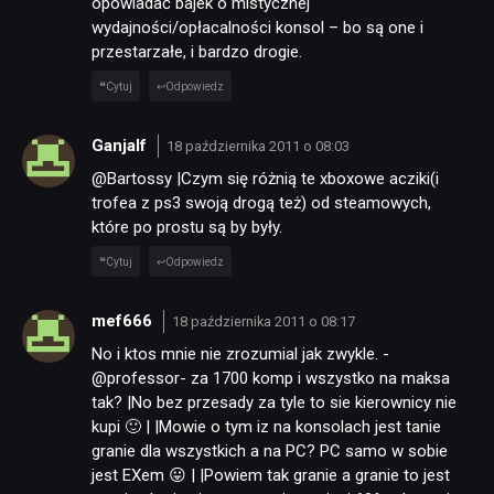
opowiadać bajek o mistycznej
wydajności/opłacalności konsol – bo są one i
przestarzałe, i bardzo drogie.
Cytuj
Odpowiedz
Ganjalf
18 października 2011 o 08:03
@Bartossy |Czym się różnią te xboxowe acziki(i
trofea z ps3 swoją drogą też) od steamowych,
które po prostu są by były.
Cytuj
Odpowiedz
mef666
18 października 2011 o 08:17
No i ktos mnie nie zrozumial jak zwykle. -
@professor- za 1700 komp i wszystko na maksa
tak? |No bez przesady za tyle to sie kierownicy nie
kupi 🙂 | |Mowie o tym iz na konsolach jest tanie
granie dla wszystkich a na PC? PC samo w sobie
jest EXem 😛 | |Powiem tak granie a granie to jest