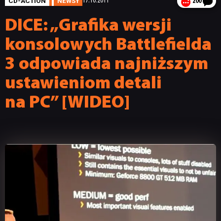
CD-ACTION
NEWSY
17.10.2011
200
DICE: „Grafika wersji
konsolowych Battlefielda
3 odpowiada najniższym
ustawieniom detali
na PC” [WIDEO]