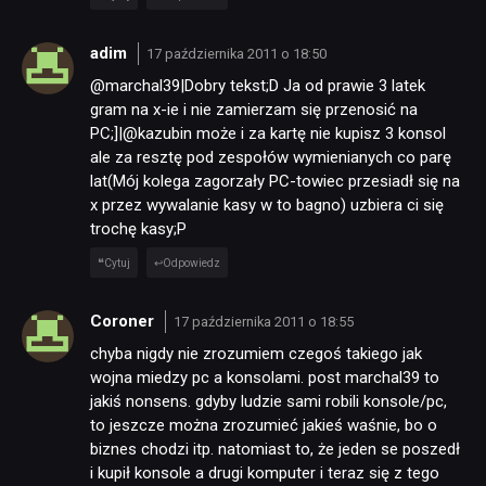
adim
17 października 2011 o 18:50
@marchal39|Dobry tekst;D Ja od prawie 3 latek
gram na x-ie i nie zamierzam się przenosić na
PC;]|@kazubin może i za kartę nie kupisz 3 konsol
ale za resztę pod zespołów wymienianych co parę
lat(Mój kolega zagorzały PC-towiec przesiadł się na
x przez wywalanie kasy w to bagno) uzbiera ci się
trochę kasy;P
Cytuj
Odpowiedz
Coroner
17 października 2011 o 18:55
chyba nigdy nie zrozumiem czegoś takiego jak
wojna miedzy pc a konsolami. post marchal39 to
jakiś nonsens. gdyby ludzie sami robili konsole/pc,
to jeszcze można zrozumieć jakieś waśnie, bo o
biznes chodzi itp. natomiast to, że jeden se poszedł
i kupił konsole a drugi komputer i teraz się z tego