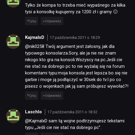
Tylko że kompa to trzeba mieć wypaśnego za kilka
tysi a konsolkę kupujemy za 1200 zł i gramy 🙂
Cytuj
Odpowiedz
KajmalxD
17 października 2011 o 18:29
@nik0258 Twój argument jest żałosny, jak dla
typowego konsolarza.Sory, ale ja nie nie znam
nikogo kto gra na konsoli.Wszyscy na pc.Jeśli cie
nie stać na dobrego pc to nie wyżalaj się na forum
komentami typu:moja konsola jest lepsza bo się nie
garbie i moge ją podłączyć w 30sek do tv.I po co
pisesz o wojenkach jak ją sam próbujesz wywołać?!
Cytuj
Odpowiedz
Laschlo
17 października 2011 o 18:32
@KajmalxD sam tą wojne podtrzymujesz tekstami
typu „Jeśli cie nie stać na dobrego pc”.