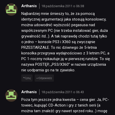
Arthanis
18 października 2011 o 06:38
Najbardziej mnie śmieszy to, że za pomocą
identycznej argumentacji jaka stosują konsolowcy,
można udowodnić wyższość pegasusa nad
współczesnym PC (nie trzeba instalować gier, duża
grywalność itd…). A tak naprawdę chodzi tutaj tylko
o jedno – konsole PS3 i X360 są zwyczajnie
PRZESTARZAŁE. To nic dziwnego że 5-letnia
konsolka przegrywa wydajnościowo z 3 letnim PC, a
PC 1-roczny nokautuje ją w pierwszej rundzie. To się
nazywa POSTĘP, „PS3/X360” w nazwie urządzenia
nie uodparnia go na te zjawisko.
Cytuj
Odpowiedz
Arthanis
18 października 2011 o 06:43
Poza tym jeszcze jedna kwestia – cena gier. Ja, PC-
towiec, kupująć CD-Action i gry z tanich serii (a
można tam znaleźć gry nawet sprzed roku…) mogę