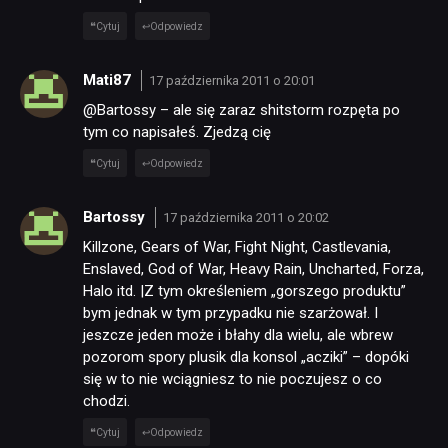
Cytuj
Odpowiedz
Mati87
17 października 2011 o 20:01
@Bartossy – ale się zaraz shitstorm rozpęta po
tym co napisałeś. Zjedzą cię
Cytuj
Odpowiedz
Bartossy
17 października 2011 o 20:02
Killzone, Gears of War, Fight Night, Castlevania,
Enslaved, God of War, Heavy Rain, Uncharted, Forza,
Halo itd. |Z tym określeniem „gorszego produktu”
bym jednak w tym przypadku nie szarżował. I
jeszcze jeden może i błahy dla wielu, ale wbrew
pozorom spory plusik dla konsol „acziki” – dopóki
się w to nie wciągniesz to nie poczujesz o co
chodzi.
Cytuj
Odpowiedz