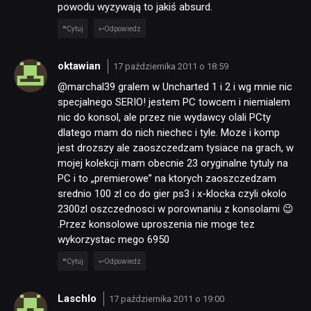
powodu wyzywają to jakiś absurd.
Cytuj
Odpowiedz
oktawian
17 października 2011 o 18:59
@marchal39 gralem w Uncharted 1 i 2 i wg mnie nic
specjalnego SERIO! jestem PC towcem i niemialem
nic do konsol, ale przez nie wydawcy olali PCty
dlatego mam do nich niechec i tyle. Moze i komp
jest drozszy ale zaoszczedzam tysiace na grach, w
mojej kolekcji mam obecnie 23 oryginalne tytuly na
PC i to „premierowe” na ktorych zaoszczedzam
srednio 100 zl co do gier ps3 i x-klocka czyli okolo
2300zl oszczednosci w porownaniu z konsolami 😉
.Przez konsolowe uproszenia nie moge tez
wykorzystac mego 6950
Cytuj
Odpowiedz
Laschlo
17 października 2011 o 19:00