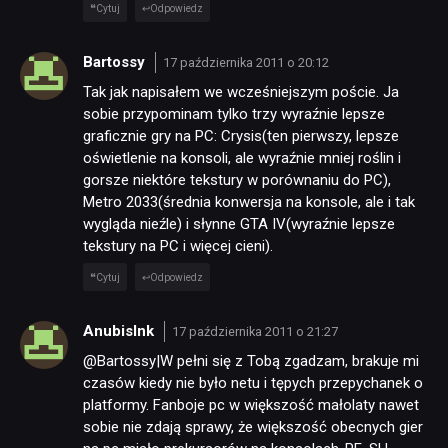
Cytuj
Odpowiedz
Bartossy
17 października 2011 o 20:12
Tak jak napisałem we wcześniejszym poście. Ja
sobie przypominam tylko trzy wyraźnie lepsze
graficznie gry na PC: Crysis(ten pierwszy, lepsze
oświetlenie na konsoli, ale wyraźnie mniej roślin i
gorsze niektóre tekstury w porównaniu do PC),
Metro 2033(średnia konwersja na konsole, ale i tak
wygląda nieźle) i słynne GTA IV(wyraźnie lepsze
tekstury na PC i więcej cieni).
Cytuj
Odpowiedz
AnubisInk
17 października 2011 o 21:27
@Bartossy|W pełni się z Tobą zgadzam, brakuje mi
czasów kiedy nie było netu i tępych przepychanek o
platformy. Fanboje pc w większość małolaty nawet
sobie nie zdają sprawy, że większość obecnych gier