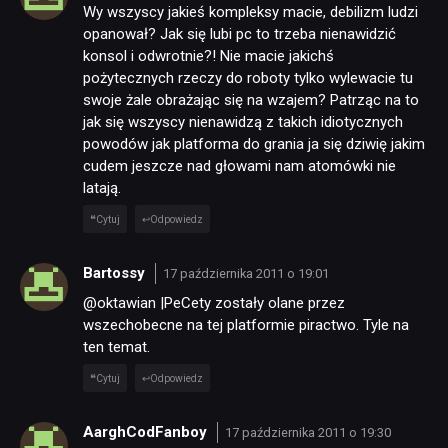
Wy wszyscy jakieś kompleksy macie, debilizm ludzi
opanował? Jak się lubi pc to trzeba nienawidzić
konsol i odwrotnie?! Nie macie jakichś
pożytecznych rzeczy do roboty tylko wylewacie tu
swoje żale obrażając się na wzajem? Patrząc na to
jak się wszyscy nienawidzą z takich idiotycznych
powodów jak platforma do grania ja się dziwię jakim
cudem jeszcze nad głowami nam atomówki nie
NEWSY
latają.
Cytuj
Odpowiedz
RECENZJE
Bartossy
17 października 2011 o 19:01
@oktawian |PeCety zostały olane przez
PUBLICYSTYKA
wszechobecne na tej platformie piractwo. Tyle na
ten temat.
KULTURA
Cytuj
Odpowiedz
AarghCodFanboy
17 października 2011 o 19:30
RETRO