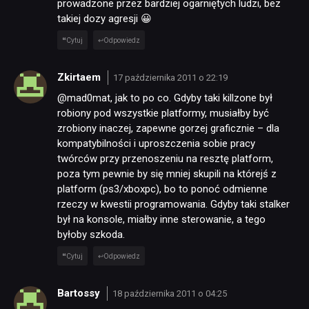
prowadzone przez bardziej ogarniętych ludzi, bez
takiej dozy agresji 😀
Cytuj
Odpowiedz
Zkirtaem
17 października 2011 o 22:19
@mad0mat, jak to po co. Gdyby taki killzone był
robiony pod wszystkie platformy, musiałby być
zrobiony inaczej, zapewne gorzej graficznie – dla
kompatybilności i uproszczenia sobie pracy
twórców przy przenoszeniu na resztę platform,
poza tym pewnie by się mniej skupili na którejś z
platform (ps3/xboxpc), bo to ponoć odmienne
rzeczy w kwestii programowania. Gdyby taki stalker
był na konsole, miałby inne sterowanie, a tego
byłoby szkoda.
Cytuj
Odpowiedz
Bartossy
18 października 2011 o 04:25