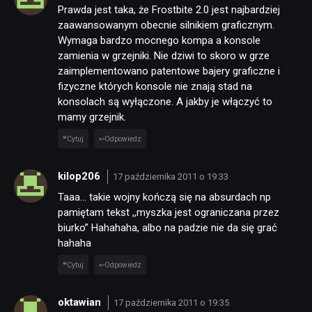
Prawda jest taka, że Frostbite 2.0 jest najbardziej
zaawansowanym obecnie silnikiem graficznym.
Wymaga bardzo mocnego kompa a konsole
TECHNOLOGIE
zamienia w grzejniki. Nie dziwi to skoro w grze
zaimplementowano patentowe bajery graficzne i
fizyczne których konsole nie znają stad na
DYSKUSJE
konsolach są wyłączone. A jakby je włączyć to
mamy grzejnik.
JUŻ GRALIŚMY
Cytuj
Odpowiedz
kilop206
SKLEP
17 października 2011 o 19:33
Taaa… takie wojny kończą się na absurdach np
pamiętam tekst ,,myszka jest ograniczana przez
biurko” Hahahaha, albo na padzie nie da się grać
hahaha
Cytuj
Odpowiedz
oktawian
17 października 2011 o 19:35