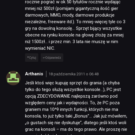
rocznie pograć w ok 50 tytułów rocznie wydając
mniej niż 500zł (pomijam gigantyczną ilość gier
darmowych, MMO, mody, darmowe produkcje
niezależne, freeware itd.). To mniej-więcej tyle co 3
gry na dowolną konsolę… Sprzęt bijący wszystkie
obecne na rynku konsole na głowę złożę za mniej
niż 1500zł… i przez min. 3 lata nie muszę w nim
wymieniać NIC.
Cytuj
Odpowiedz
Arthanis
18 października 2011 o 06:48
Jeśli ktoś więc kupuję sprzęt do grania (a chyba
tylko do tego służą wszystkie konsole…), PC jest
opcją ZDECYDOWANIE najlepszą zarówno pod
względem ceny jak i wydajności. To, że PC poza
graniem ma 10^9 innych funkcji, których nie ma
konsola, to już tylko taki „Bonus”… Jak już mówiłem,
„o gustach się nie dyskutuje”, dlatego jeśli ktoś woli
grac na konsoli – ma do tego prawo. Ale proszę nie