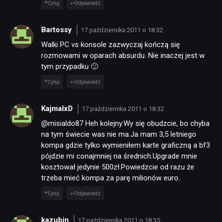
Cytuj
Odpowiedz
Bartossy
17 października 2011 o 18:32
Walki PC vs konsole zazwyczaj kończą się
rozmowami w oparach absurdu. Nie inaczej jest w
tym przypadku 🙂
Cytuj
Odpowiedz
KajmalxD
17 października 2011 o 18:32
@misialdo87 Heh kolejny.Wy się obudzcie, bo chyba
na tym świecie was nie ma.Ja mam 3,5 letniego
kompa gdzie tylko wymieniłem karte graficzną a bf3
pójdzie mi conajmniej na średnich.Upgrade mnie
kosztował jedynie 500zł.Powiedzcie od razu że
trzeba mieć kompa za parę milionów euro.
Cytuj
Odpowiedz
kazubin
17 października 2011 o 18:35