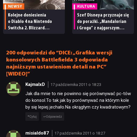
NEWSY
KULTURA
Kolejne doniesienia
Szef Disneya przyznaje się
o Diablo 4 na Nintendo
do porażki. „Mandalorian
Switcha 2. Blizzard
i Grogu” z najgorszym
ma niedługo wydać port
wynikiem w historii Star
Wars
200 odpowiedzi do “DICE: „Grafika wersji
konsolowych Battlefielda 3 odpowiada
najniższym ustawieniom detali na PC”
[WIDEO]”
KajmalxD
17 października 2011 o 18:23
Jak dla mnie to nie powinno się porównywać pc-tów
do konsol.To tak jak by porównywać na którym kole
by się lepiej jechało.Na okrągłym czy kwadratowym?
Cytuj
Odpowiedz
misialdo87
17 października 2011 o 18:27