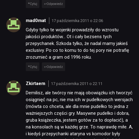
Cytuj
Odpowiedz
mad0mat
17 października 2011 o 22:06
Gdyby tylko te wojenki prowadziły do wzrostu
jakości produktów… Ot i cały bezsens tych
przepychanek. Szkoda tylko, że nadal mamy jakieś
exclusivy. Po co to komu to do tej pory nie potrafię
zrozumieć a gram od 1996 roku.
Cytuj
Odpowiedz
Zkirtaem
17 października 2011 o 22:11
Demilisz, ale twórcy nie mają obowiązku ich tworzyć
osiągnięć na pc, nie ma ich w pudełkowych wersjach
(mówta co chceta, ale dla mnie pudełko to jedna z
ważniejszych części gry. Masywne pudełko i dobra,
gruba książeczka, jestem gotów za to dopłacić), a
na konsolach są w każdej grze. To naprawdę miłe. A,
i kiedyś przepychanki ataryna vs komodor były