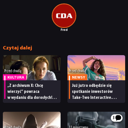
Fred
Czytaj dalej
Przed chwilą
Przed chwilą
KULTURA
NEWSY
„Z archiwum X: Chcę
Już jutro odbędzie się
wierzyć” powraca
spotkanie inwestorów
w wydaniu dla dorosłych!
Take-Two Interactive.
Znamy datę premiery
Czy będzie mu towarzyszył
wersji reżyserskiej filmu
nowy zwiastun GTA 6?
3
Przed chwilą
11 minut temu