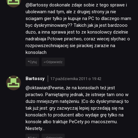
@Bartossy doskonale zdaje sobie z tego sprawe i
ubolewam nad tym, ale z drugiej strony ja nie
sciagam gier tylko je kupuje na PC to dlaczego mam
byc dyskryminowany?? Takich jak ja jest bardzooo
duzo, a inna sprawa jest to ze konsolowcy dzielnie
nadrabiaja Pctowe piractwo, coraz wiecej slychac o
rozpowszechniajacej sie pirackiej zarazie na
konsolach
Cytuj
Odpowiedz
Bartossy
17 października 2011 o 19:42
@oktawian|Pewnie, że na konsolach też jest
piractwo. Pamiętajmy jednak, że istnieje tam ono w
dużo mniejszym natężeniu. |Co do dyskryminacji to
tak już jest: gry zazwyczaj lepiej sprzedają się na
konsolach to producent albo wydaje grę tylko na
konsole albo traktuje PeCety po macoszemu.
Niestety…