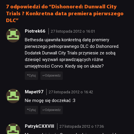
i generatywną AI
7 odpowiedzi do “Dishonored: Dunwall City
Trials ? Konkretna data premiera pierwszego
TECHNOLOGIE
DLC”
Piotrek66
27 listopada 2012 o 16:01
DYSKUSJE
Bethesda ujawniła konkretną datę premiery
pierwszego pełnoprawnego DLC do Dishonored.
Dodatek Dunwall City Trials przyniesie ze sobą
JUŻ GRALIŚMY
dziesięć wyzwań sprawdzających różne
umiejętności Corvo. Kiedy się on ukaże?
SKLEP
Cytuj
Odpowiedz
Mapet97
27 listopada 2012 o 16:42
Nie mogę się doczekać :3
Cytuj
Odpowiedz
PatrykCXXVIII
27 listopada 2012 o 17:36