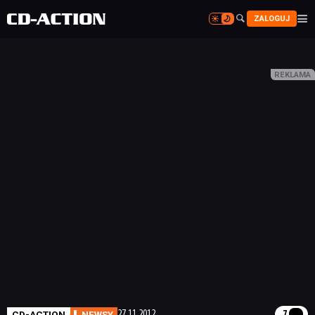


ZALOGUJ


CD-ACTION
NEWSY
27.11.2012