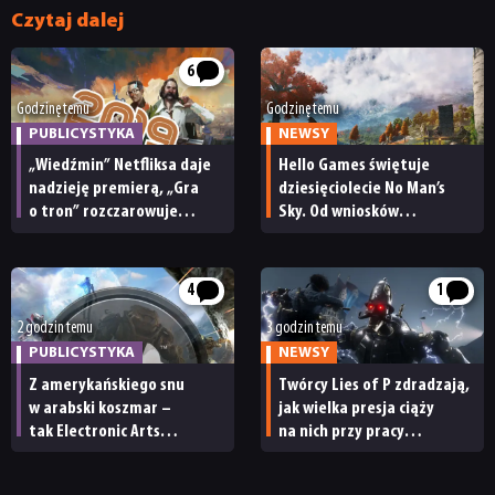
Czytaj dalej
6
Godzinę temu
Godzinę temu
PUBLICYSTYKA
NEWSY
„Wiedźmin” Netfliksa daje
Hello Games świętuje
nadzieję premierą, „Gra
dziesięciolecie No Man’s
NEWSY
o tron” rozczarowuje
Sky. Od wniosków
finałem, a Disco Elysium
z tamtej dekady zależy
zachwyca graczy.
teraz los Light No Fire
RECENZJE
Przypominamy
4
1
najważniejsze wydarzenia
z 2019 roku [30 LAT CDA]
2 godzin temu
3 godzin temu
PUBLICYSTYKA
PUBLICYSTYKA
NEWSY
Z amerykańskiego snu
Twórcy Lies of P zdradzają,
w arabski koszmar –
jak wielka presja ciąży
KULTURA
tak Electronic Arts
na nich przy pracy
zamieniło autorską wizję
nad sequelem. „Musimy być
na produkty, hazard
jeszcze lepsi”
RETRO