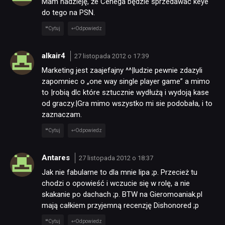
Mam nadzieję, że Cenega będzie sprzedawać keye
do tego na PSN.
Cytuj
Odpowiedz
alkair4
27 listopada 2012 o 17:39
Marketing jest zaajefajny ^^|ludzie pewnie zdazyli
zapomniec o „one way single player game” a mimo
to |robią dlc które sztucznie wydłużą i wydoją kase
od graczy.|Gra mimo wszystko mi sie podobała, i to
zaznaczam.
Cytuj
Odpowiedz
Antares
27 listopada 2012 o 18:37
Jak nie fabularne to dla mnie lipa ;p. Przecież tu
chodzi o opowieść i wczucie się w rolę, a nie
skakanie po dachach ;p. BTW na Gieromoaniak.pl
mają całkiem przyjemną recenzję Dishonored ;p
Cytuj
Odpowiedz