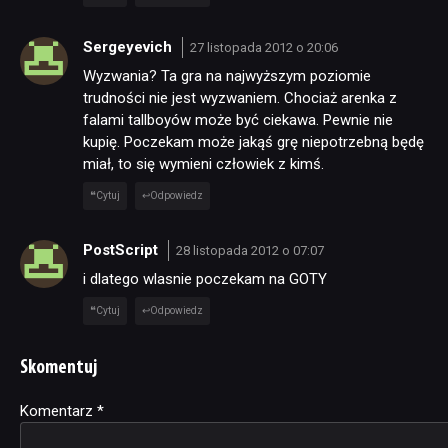
Sergeyevich
27 listopada 2012 o 20:06
Wyzwania? Ta gra na najwyższym poziomie
trudności nie jest wyzwaniem. Chociaż arenka z
falami tallboyów może być ciekawa. Pewnie nie
kupię. Poczekam może jakąś grę niepotrzebną będę
miał, to się wymieni człowiek z kimś.
Cytuj
Odpowiedz
PostScript
28 listopada 2012 o 07:07
i dlatego wlasnie poczekam na GOTY
Cytuj
Odpowiedz
Skomentuj
Komentarz
Alternative:
*